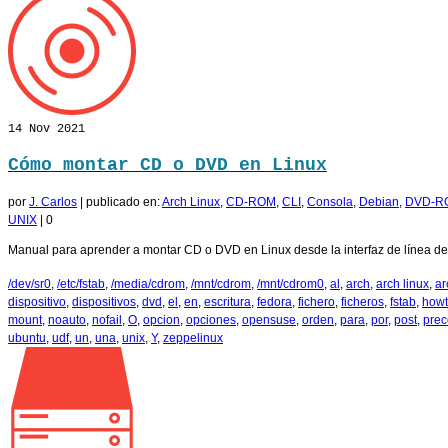
14
Nov 2021
Cómo montar CD o DVD en Linux
por
J. Carlos
|
publicado en:
Arch Linux
,
CD-ROM
,
CLI
,
Consola
,
Debian
,
DVD-R
UNIX
|
0
Manual para aprender a montar CD o DVD en Linux desde la interfaz de línea de c
/dev/sr0
,
/etc/fstab
,
/media/cdrom
,
/mnt/cdrom
,
/mnt/cdrom0
,
al
,
arch
,
arch linux
,
ar
dispositivo
,
dispositivos
,
dvd
,
el
,
en
,
escritura
,
fedora
,
fichero
,
ficheros
,
fstab
,
how
mount
,
noauto
,
nofail
,
O
,
opcion
,
opciones
,
opensuse
,
orden
,
para
,
por
,
post
,
prec
ubuntu
,
udf
,
un
,
una
,
unix
,
Y
,
zeppelinux