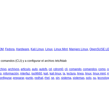
OM
,
Fedora
,
Hardware
,
Kali Linux
,
Linux
,
Linux Mint
,
Manjaro Linux
,
OpenSUSE L
omandos (CLI) y a configurar el archivo /etc/fstab
chivo
,
archivos
,
articulo
,
auto
,
autofs
,
cd
,
cdrom0
,
cli
,
comando
,
comandos
,
como
,
c
to
,
información
,
interfaz
,
iso9660
,
kali
,
kali linux
,
la
,
lectura
,
linea
,
linux
,
linux mint
,
m
onfigurar
,
preparar
,
punto
,
redhat
,
rhel
,
se
,
sin
,
sistema
,
sistemas
,
solo
,
su
,
tecnolog