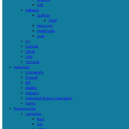
KDE
Software
Gráficos
GIMP
Impresión
Multimedia
snap
CLI
Consola
GRUB
LVM
Terminal
Seguridad
Criptografía
Firewall
IDS
iptables
Malware
Seguridad (Sistema Operativo)
Sniffer
Programación
Lenguajes
Bash
CSS