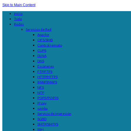
Skip to Main Content
Inicio
Todo
Redes
Servicios de Red
Apache
CIFS/SMB
Control remoto
CUPS
DLNA
DNS
Escáneres
FTP/FTPS
HTTP/HTTPS
IMAP/IMAPS
NFS
NTP
POP3/POP3S
Proxy
samba
Servicio de impresión
SGBD
SMTP/SMTPS
SSH