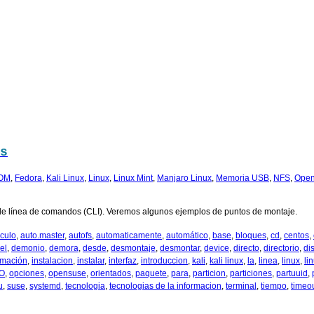
s
OM
,
Fedora
,
Kali Linux
,
Linux
,
Linux Mint
,
Manjaro Linux
,
Memoria USB
,
NFS
,
Ope
faz de línea de comandos (CLI). Veremos algunos ejemplos de puntos de montaje.
iculo
,
auto.master
,
autofs
,
automaticamente
,
automático
,
base
,
bloques
,
cd
,
centos
,
el
,
demonio
,
demora
,
desde
,
desmontaje
,
desmontar
,
device
,
directo
,
directorio
,
di
rmación
,
instalacion
,
instalar
,
interfaz
,
introduccion
,
kali
,
kali linux
,
la
,
linea
,
linux
,
li
O
,
opciones
,
opensuse
,
orientados
,
paquete
,
para
,
particion
,
particiones
,
partuuid
,
u
,
suse
,
systemd
,
tecnologia
,
tecnologias de la informacion
,
terminal
,
tiempo
,
timeo