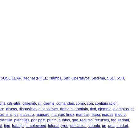
nSUSE LEAP
,
Redhat (RHEL)
,
samba
,
Sist. Operativos
,
Sistema
,
SSD
,
SSH
,
cifs
,
cifs-utils
,
cifs/smb
,
cli
,
cliente
,
comandos
,
como
,
con
,
configuración
,
sco
,
discos
,
dispositivo
,
dispositivos
,
domain
,
dominio
,
dvd
,
ejemplo
,
ejemplos
,
el
,
nux mint
,
los
,
maestro
,
manjaro
,
manjaro linux
,
manual
,
mapa
,
mapas
,
medio
,
plantilla
,
plantillas
,
por
,
post
,
punto
,
puntos
,
que
,
recurso
,
recursos
,
red
,
redhat
,
ut
,
tipo
,
trabajo
,
tumbleweed
,
tutorial
,
type
,
ubicacion
,
ubuntu
,
un
,
una
,
unidad
,