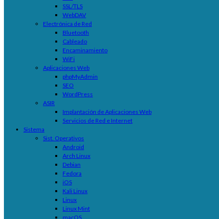
SSL/TLS
WebDAV
Electrónica de Red
Bluetooth
Cableado
Encaminamiento
WiFi
Aplicaciones Web
phpMyAdmin
SEO
WordPress
ASIR
Implantación de Aplicaciones Web
Servicios de Red e Internet
Sistema
Sist. Operativos
Android
Arch Linux
Debian
Fedora
iOS
Kali Linux
Linux
Linux Mint
macOS