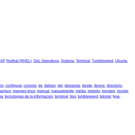
EAP
,
Redhat (RHEL)
,
Sist. Operativos
,
Sistema
,
Terminal
,
Tumbleweed
,
Ubuntu
,
on
,
configurar
,
consola
,
de
,
debian
,
del
,
demanda
,
desde
,
device
,
directorio
,
anjaro
,
manjaro linux
,
manual
,
manualmente
,
media
,
metodo
,
montaje
,
montar
,
ia
,
tecnologias de la informacion
,
terminal
,
tipo
,
tumbleweed
,
tutorial
,
type
,