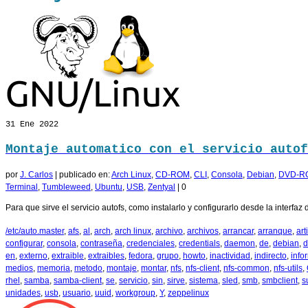
31
Ene 2022
Montaje automatico con el servicio autof
por
J. Carlos
|
publicado en:
Arch Linux
,
CD-ROM
,
CLI
,
Consola
,
Debian
,
DVD-R
Terminal
,
Tumbleweed
,
Ubuntu
,
USB
,
Zentyal
|
0
Para que sirve el servicio autofs, como instalarlo y configurarlo desde la inter
/etc/auto.master
,
afs
,
al
,
arch
,
arch linux
,
archivo
,
archivos
,
arrancar
,
arranque
,
art
configurar
,
consola
,
contraseña
,
credenciales
,
credentials
,
daemon
,
de
,
debian
,
d
en
,
externo
,
extraible
,
extraibles
,
fedora
,
grupo
,
howto
,
inactividad
,
indirecto
,
info
medios
,
memoria
,
metodo
,
montaje
,
montar
,
nfs
,
nfs-client
,
nfs-common
,
nfs-utils
,
rhel
,
samba
,
samba-client
,
se
,
servicio
,
sin
,
sirve
,
sistema
,
sled
,
smb
,
smbclient
,
s
unidades
,
usb
,
usuario
,
uuid
,
workgroup
,
Y
,
zeppelinux