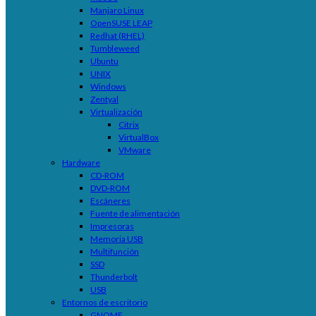
Manjaro Linux
OpenSUSE LEAP
Redhat (RHEL)
Tumbleweed
Ubuntu
UNIX
Windows
Zentyal
Virtualización
Citrix
VirtualBox
VMware
Hardware
CD-ROM
DVD-ROM
Escáneres
Fuente de alimentación
Impresoras
Memoria USB
Multifunción
SSD
Thunderbolt
USB
Entornos de escritorio
GNOME