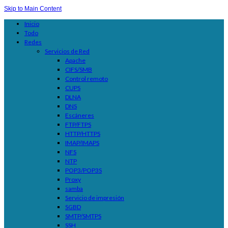
Skip to Main Content
Inicio
Todo
Redes
Servicios de Red
Apache
CIFS/SMB
Control remoto
CUPS
DLNA
DNS
Escáneres
FTP/FTPS
HTTP/HTTPS
IMAP/IMAPS
NFS
NTP
POP3/POP3S
Proxy
samba
Servicio de impresión
SGBD
SMTP/SMTPS
SSH