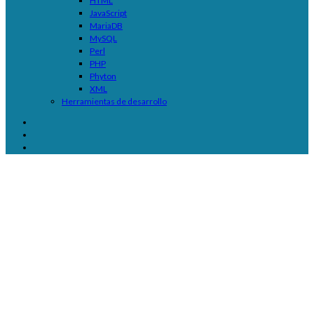
HTML
JavaScript
MariaDB
MySQL
Perl
PHP
Phyton
XML
Herramientas de desarrollo