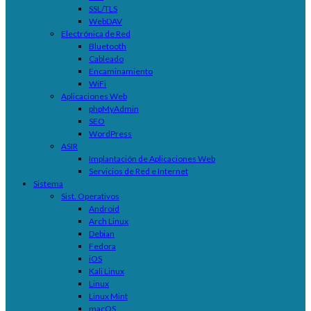
SSL/TLS
WebDAV
Electrónica de Red
Bluetooth
Cableado
Encaminamiento
WiFi
Aplicaciones Web
phpMyAdmin
SEO
WordPress
ASIR
Implantación de Aplicaciones Web
Servicios de Red e Internet
Sistema
Sist. Operativos
Android
Arch Linux
Debian
Fedora
iOS
Kali Linux
Linux
Linux Mint
macOS