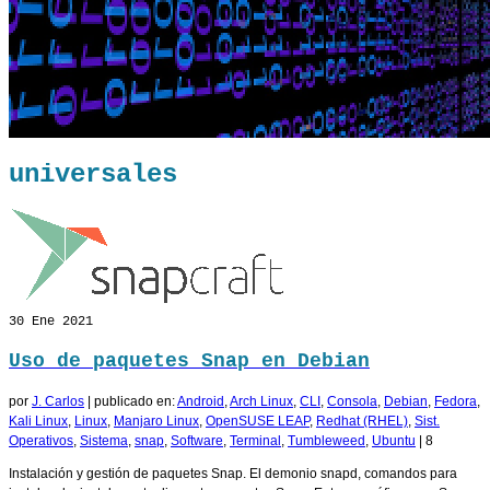
universales
30
Ene 2021
Uso de paquetes Snap en Debian
por
J. Carlos
|
publicado en:
Android
,
Arch Linux
,
CLI
,
Consola
,
Debian
,
Fedora
,
Kali Linux
,
Linux
,
Manjaro Linux
,
OpenSUSE LEAP
,
Redhat (RHEL)
,
Sist.
Operativos
,
Sistema
,
snap
,
Software
,
Terminal
,
Tumbleweed
,
Ubuntu
|
8
Instalación y gestión de paquetes Snap. El demonio snapd, comandos para