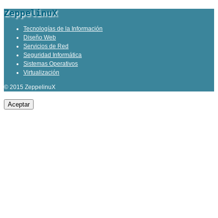
ZeppelinuX
Tecnologías de la Información
Diseño Web
Servicios de Red
Seguridad Informática
Sistemas Operativos
Virtualización
© 2015 ZeppelinuX
Aceptar