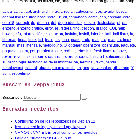
instalar, desinstalar, actualizar, etc, paquetes Snap. Entorno gráfico para Snap.
actualizar
,
al
,
apt
,
arch
,
arch linux
,
arreglar
,
autocontenidos
,
ayuda
,
buscar
,
cannot find required base "core18"
,
cli
,
comandos
,
como
,
con
,
consola
,
core
,
core18
,
corregir
,
de
,
debian
,
del
,
dependencias
,
desde
,
desinstalar
,
el
,
en
,
entorno
,
entorno grafico
,
error
,
es
,
fedora
,
find
,
gestión
,
grafico
,
GUI
,
help
,
howto
,
info
,
información
,
instalacion
,
instalar
,
install
,
interfaz
,
kali
,
kali linux
,
la
,
librerias
,
linea
,
linux
,
list
,
listar
,
los
,
man
,
manejando
,
manjaro
,
manjaro linux
,
manual
,
mas
,
mensaje
,
metodo
,
no
,
O
,
obtener
,
openstore
,
opensuse
,
paquete
,
paquetes
,
para
,
por
,
problema
,
que
,
redhat
,
refresh
,
refresh.timer
,
remove
,
revert
,
revertir
,
se
,
si
,
sin
,
snap
,
snap-store
,
Snapcraft
,
snapd
,
solucionar
,
store
,
su
,
tecnologia
,
tecnologias de la informacion
,
terminal
,
texto
,
tienda
,
tumbleweed
,
tutorial
,
ubuntu
,
ubuntu touch
,
un
,
una
,
universales
,
utilizando
,
Y
,
yum
,
zeppelinux
Buscar en ZeppelinuX
Buscar por:
Entradas recientes
Configuración de los repositorios de Debian 12
key is stored in legacy trusted.gpg keyring
VMMON y VMNET: Error al compilar los modulos
Fallo de Bluetooth en GNU/Linux