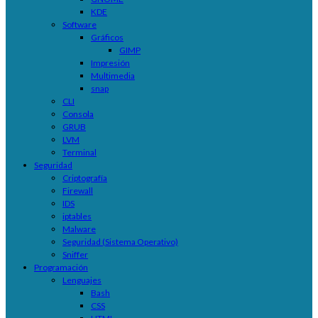
KDE
Software
Gráficos
GIMP
Impresión
Multimedia
snap
CLI
Consola
GRUB
LVM
Terminal
Seguridad
Criptografía
Firewall
IDS
iptables
Malware
Seguridad (Sistema Operativo)
Sniffer
Programación
Lenguajes
Bash
CSS