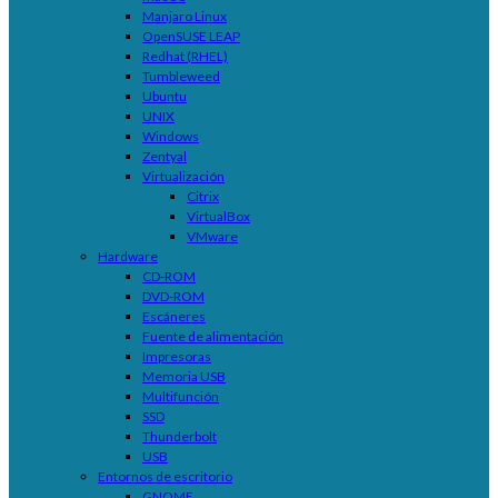
Manjaro Linux
OpenSUSE LEAP
Redhat (RHEL)
Tumbleweed
Ubuntu
UNIX
Windows
Zentyal
Virtualización
Citrix
VirtualBox
VMware
Hardware
CD-ROM
DVD-ROM
Escáneres
Fuente de alimentación
Impresoras
Memoria USB
Multifunción
SSD
Thunderbolt
USB
Entornos de escritorio
GNOME