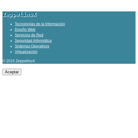
ZeppelinuX
Tecnologías de la Información
Diseño Web
Servicios de Red
Seguridad Informática
Sistemas Operativos
Virtualización
© 2015 ZeppelinuX
Aceptar