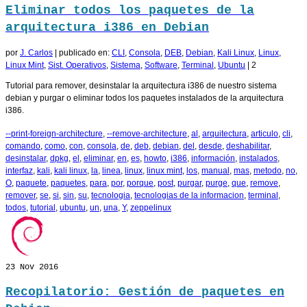
Eliminar todos los paquetes de la
arquitectura i386 en Debian
por
J. Carlos
|
publicado en:
CLI
,
Consola
,
DEB
,
Debian
,
Kali Linux
,
Linux
,
Linux Mint
,
Sist. Operativos
,
Sistema
,
Software
,
Terminal
,
Ubuntu
|
2
Tutorial para remover, desinstalar la arquitectura i386 de nuestro sistema
debian y purgar o eliminar todos los paquetes instalados de la arquitectura
i386.
--print-foreign-architecture
,
--remove-architecture
,
al
,
arquitectura
,
articulo
,
cli
,
comando
,
como
,
con
,
consola
,
de
,
deb
,
debian
,
del
,
desde
,
deshabilitar
,
desinstalar
,
dpkg
,
el
,
eliminar
,
en
,
es
,
howto
,
i386
,
información
,
instalados
,
interfaz
,
kali
,
kali linux
,
la
,
linea
,
linux
,
linux mint
,
los
,
manual
,
mas
,
metodo
,
no
,
O
,
paquete
,
paquetes
,
para
,
por
,
porque
,
post
,
purgar
,
purge
,
que
,
remove
,
remover
,
se
,
si
,
sin
,
su
,
tecnologia
,
tecnologias de la informacion
,
terminal
,
todos
,
tutorial
,
ubuntu
,
un
,
una
,
Y
,
zeppelinux
23
Nov 2016
Recopilatorio: Gestión de paquetes en