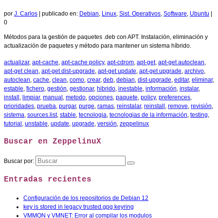
por
J. Carlos
|
publicado en:
Debian
,
Linux
,
Sist. Operativos
,
Software
,
Ubuntu
|
0
Métodos para la gestión de paquetes .deb con APT. Instalación, eliminación y
actualización de paquetes y método para mantener un sistema híbrido.
actualizar
,
apt-cache
,
apt-cache policy
,
apt-cdrom
,
apt-get
,
apt-get autoclean
,
apt-get clean
,
apt-get dist-upgrade
,
apt-get update
,
apt-get upgrade
,
archivo
,
autoclean
,
cache
,
clean
,
como
,
crear
,
deb
,
debian
,
dist-upgrade
,
editar
,
eliminar
,
estable
,
fichero
,
gestión
,
gestionar
,
hibrido
,
inestable
,
información
,
instalar
,
install
,
limpiar
,
manual
,
metodo
,
opciones
,
paquete
,
policy
,
preferences
,
prioridades
,
prueba
,
purgar
,
purge
,
ramas
,
reinstalar
,
reinstall
,
remove
,
revisión
,
sistema
,
sources.list
,
stable
,
tecnologia
,
tecnologias de la información
,
testing
,
tutorial
,
unstable
,
update
,
upgrade
,
versión
,
zeppelinux
Buscar en ZeppelinuX
Buscar por:
Entradas recientes
Configuración de los repositorios de Debian 12
key is stored in legacy trusted.gpg keyring
VMMON y VMNET: Error al compilar los modulos