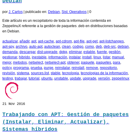
Debian
por
J. Carlos
|
publicado en:
Debian
,
Sist. Operativos
|
0
Este artículo es un recopilatorio de toda la información contenida en
ZeppelinuX referente a la gestión de paquetes .deb en distribuciones basadas
en Debian.
actualizar
,
añadir
,
apt
,
apt-cache
,
apt-cdrom
,
apt-file
,
apt-get
,
apt-listchanges
,
apt-spy
,
archivo
,
auto-apt
,
autoclean
,
clean
,
codigo
,
como
,
deb
,
deb-src
,
debian
,
demanda
,
descargar
,
dist-upgrade
,
dpkg
,
eliminar
,
estable
,
fuente
,
gestión
,
gestionar
,
hibrido
,
inestable
,
información
,
instalar
,
install
,
linux
,
listar
,
manual
,
mejor
,
metodos
,
netselect
,
netselect-apt
,
obtener
,
paquete
,
paquetes
,
para
,
policy
,
programa
,
prueba
,
purge
,
reinstalar
,
reinstall
,
remove
,
repositorio
,
revisión
,
sistema
,
sources.list
,
stable
,
tecnologia
,
tecnologias de la información
,
testing
,
trabajar
,
tutorial
,
ubuntu
,
unstable
,
update
,
upgrade
,
versión
,
zeppelinux
21
Nov 2016
Trabajando con APT: Gestión de paquetes
(Instalar, Eliminar, Actualizar).
Sistemas híbridos