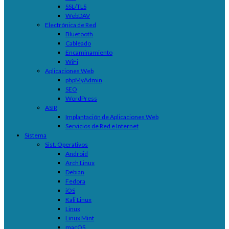
SSL/TLS
WebDAV
Electrónica de Red
Bluetooth
Cableado
Encaminamiento
WiFi
Aplicaciones Web
phpMyAdmin
SEO
WordPress
ASIR
Implantación de Aplicaciones Web
Servicios de Red e Internet
Sistema
Sist. Operativos
Android
Arch Linux
Debian
Fedora
iOS
Kali Linux
Linux
Linux Mint
macOS