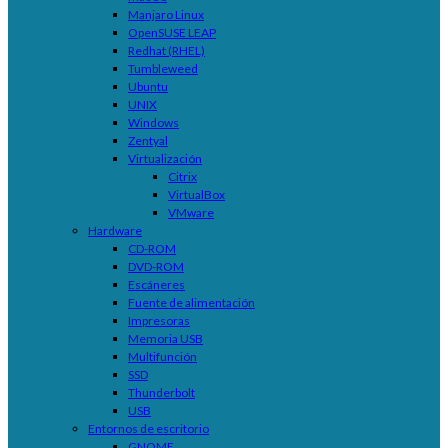
Manjaro Linux
OpenSUSE LEAP
Redhat (RHEL)
Tumbleweed
Ubuntu
UNIX
Windows
Zentyal
Virtualización
Citrix
VirtualBox
VMware
Hardware
CD-ROM
DVD-ROM
Escáneres
Fuente de alimentación
Impresoras
Memoria USB
Multifunción
SSD
Thunderbolt
USB
Entornos de escritorio
GNOME