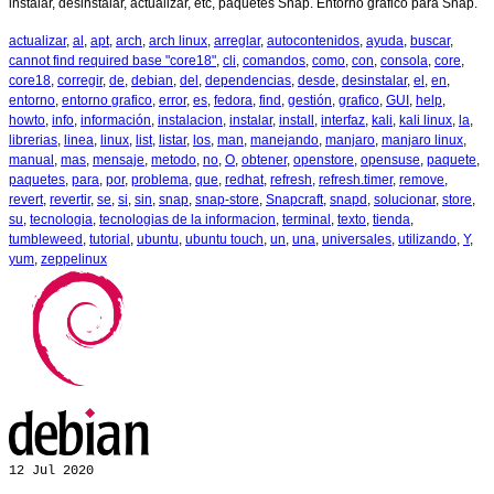
instalar, desinstalar, actualizar, etc, paquetes Snap. Entorno gráfico para Snap.
actualizar
,
al
,
apt
,
arch
,
arch linux
,
arreglar
,
autocontenidos
,
ayuda
,
buscar
,
cannot find required base "core18"
,
cli
,
comandos
,
como
,
con
,
consola
,
core
,
core18
,
corregir
,
de
,
debian
,
del
,
dependencias
,
desde
,
desinstalar
,
el
,
en
,
entorno
,
entorno grafico
,
error
,
es
,
fedora
,
find
,
gestión
,
grafico
,
GUI
,
help
,
howto
,
info
,
información
,
instalacion
,
instalar
,
install
,
interfaz
,
kali
,
kali linux
,
la
,
librerias
,
linea
,
linux
,
list
,
listar
,
los
,
man
,
manejando
,
manjaro
,
manjaro linux
,
manual
,
mas
,
mensaje
,
metodo
,
no
,
O
,
obtener
,
openstore
,
opensuse
,
paquete
,
paquetes
,
para
,
por
,
problema
,
que
,
redhat
,
refresh
,
refresh.timer
,
remove
,
revert
,
revertir
,
se
,
si
,
sin
,
snap
,
snap-store
,
Snapcraft
,
snapd
,
solucionar
,
store
,
su
,
tecnologia
,
tecnologias de la informacion
,
terminal
,
texto
,
tienda
,
tumbleweed
,
tutorial
,
ubuntu
,
ubuntu touch
,
un
,
una
,
universales
,
utilizando
,
Y
,
yum
,
zeppelinux
12
Jul 2020