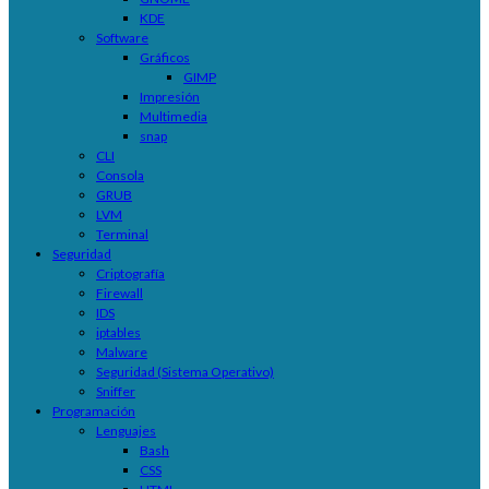
KDE
Software
Gráficos
GIMP
Impresión
Multimedia
snap
CLI
Consola
GRUB
LVM
Terminal
Seguridad
Criptografía
Firewall
IDS
iptables
Malware
Seguridad (Sistema Operativo)
Sniffer
Programación
Lenguajes
Bash
CSS