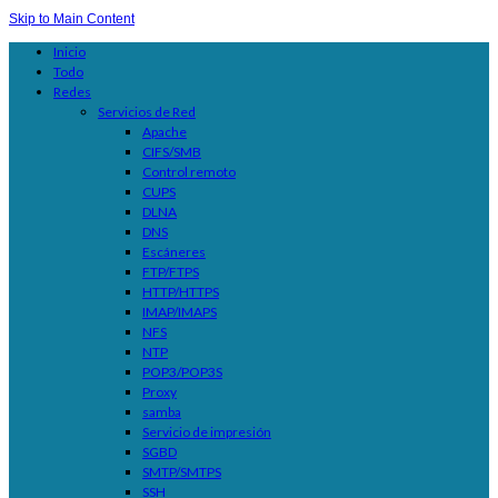
Skip to Main Content
Inicio
Todo
Redes
Servicios de Red
Apache
CIFS/SMB
Control remoto
CUPS
DLNA
DNS
Escáneres
FTP/FTPS
HTTP/HTTPS
IMAP/IMAPS
NFS
NTP
POP3/POP3S
Proxy
samba
Servicio de impresión
SGBD
SMTP/SMTPS
SSH