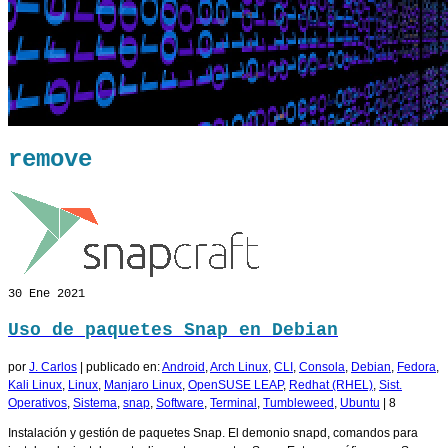
remove
30
Ene 2021
Uso de paquetes Snap en Debian
por
J. Carlos
|
publicado en:
Android
,
Arch Linux
,
CLI
,
Consola
,
Debian
,
Fedora
,
Kali Linux
,
Linux
,
Manjaro Linux
,
OpenSUSE LEAP
,
Redhat (RHEL)
,
Sist.
Operativos
,
Sistema
,
snap
,
Software
,
Terminal
,
Tumbleweed
,
Ubuntu
|
8
Instalación y gestión de paquetes Snap. El demonio snapd, comandos para