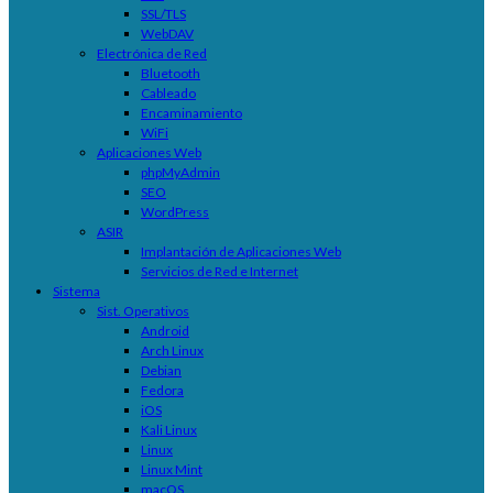
SSL/TLS
WebDAV
Electrónica de Red
Bluetooth
Cableado
Encaminamiento
WiFi
Aplicaciones Web
phpMyAdmin
SEO
WordPress
ASIR
Implantación de Aplicaciones Web
Servicios de Red e Internet
Sistema
Sist. Operativos
Android
Arch Linux
Debian
Fedora
iOS
Kali Linux
Linux
Linux Mint
macOS