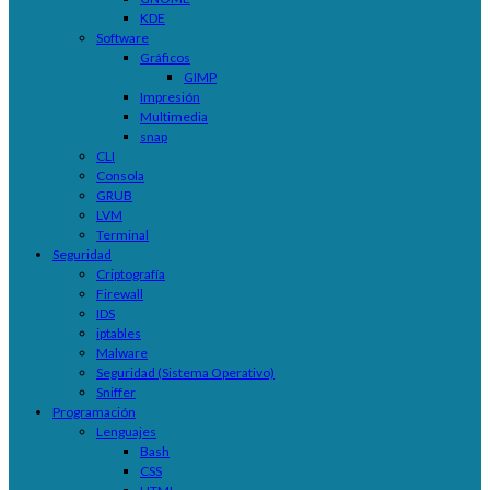
KDE
Software
Gráficos
GIMP
Impresión
Multimedia
snap
CLI
Consola
GRUB
LVM
Terminal
Seguridad
Criptografía
Firewall
IDS
iptables
Malware
Seguridad (Sistema Operativo)
Sniffer
Programación
Lenguajes
Bash
CSS