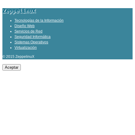
ZeppelinuX
Tecnologías de la Información
Diseño Web
Servicios de Red
Seguridad Informática
Sistemas Operativos
Virtualización
© 2015 ZeppelinuX
Aceptar