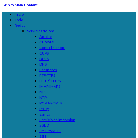
Skip to Main Content
Inicio
Todo
Redes
Servicios de Red
Apache
CIFS/SMB
Control remoto
CUPS
DLNA
DNS
Escáneres
FTP/FTPS
HTTP/HTTPS
IMAP/IMAPS
NFS
NTP
POP3/POP3S
Proxy
samba
Servicio de impresión
SGBD
SMTP/SMTPS
SSH