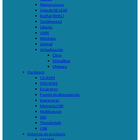
Manjaro Linux
OpenSUSE LEAP
Redhat (RHEL)
Tumbleweed
Ubuntu
UNIX
Windows
Zentyal
Virtualización
Citrix
VirtualBox
VMware
Hardware
CD-ROM
DVD-ROM
Escáneres
Fuente de alimentación
Impresoras
Memoria USB
Multifunción
SSD
Thunderbolt
USB
Entornos de escritorio
GNOME