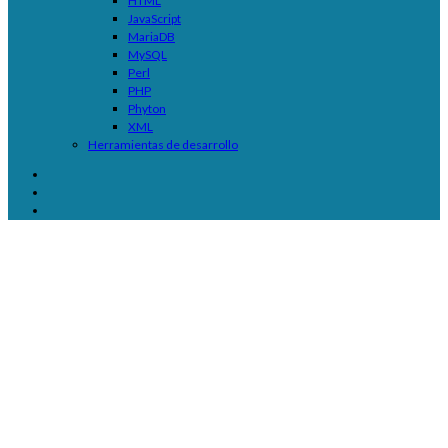
HTML
JavaScript
MariaDB
MySQL
Perl
PHP
Phyton
XML
Herramientas de desarrollo