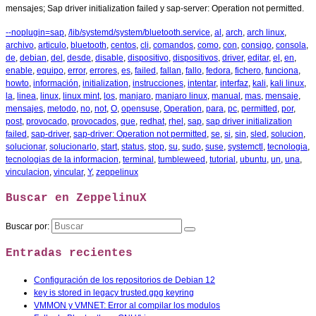
mensajes; Sap driver initialization failed y sap-server: Operation not permitted.
--noplugin=sap
,
/lib/systemd/system/bluetooth.service
,
al
,
arch
,
arch linux
,
archivo
,
articulo
,
bluetooth
,
centos
,
cli
,
comandos
,
como
,
con
,
consigo
,
consola
,
de
,
debian
,
del
,
desde
,
disable
,
dispositivo
,
dispositivos
,
driver
,
editar
,
el
,
en
,
enable
,
equipo
,
error
,
errores
,
es
,
failed
,
fallan
,
fallo
,
fedora
,
fichero
,
funciona
,
howto
,
información
,
initialization
,
instrucciones
,
intentar
,
interfaz
,
kali
,
kali linux
,
la
,
linea
,
linux
,
linux mint
,
los
,
manjaro
,
manjaro linux
,
manual
,
mas
,
mensaje
,
mensajes
,
metodo
,
no
,
not
,
O
,
opensuse
,
Operation
,
para
,
pc
,
permitted
,
por
,
post
,
provocado
,
provocados
,
que
,
redhat
,
rhel
,
sap
,
sap driver initialization
failed
,
sap-driver
,
sap-driver: Operation not permitted
,
se
,
si
,
sin
,
sled
,
solucion
,
solucionar
,
solucionarlo
,
start
,
status
,
stop
,
su
,
sudo
,
suse
,
systemctl
,
tecnologia
,
tecnologias de la informacion
,
terminal
,
tumbleweed
,
tutorial
,
ubuntu
,
un
,
una
,
vinculacion
,
vincular
,
Y
,
zeppelinux
Buscar en ZeppelinuX
Buscar por:
Entradas recientes
Configuración de los repositorios de Debian 12
key is stored in legacy trusted.gpg keyring
VMMON y VMNET: Error al compilar los modulos