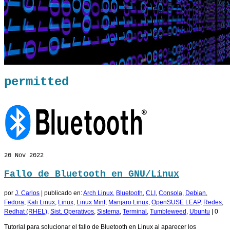
permitted
20
Nov 2022
Fallo de Bluetooth en GNU/Linux
por
J. Carlos
|
publicado en:
Arch Linux
,
Bluetooth
,
CLI
,
Consola
,
Debian
,
Fedora
,
Kali Linux
,
Linux
,
Linux Mint
,
Manjaro Linux
,
OpenSUSE LEAP
,
Redes
,
Redhat (RHEL)
,
Sist. Operativos
,
Sistema
,
Terminal
,
Tumbleweed
,
Ubuntu
|
0
Tutorial para solucionar el fallo de Bluetooth en Linux al aparecer los