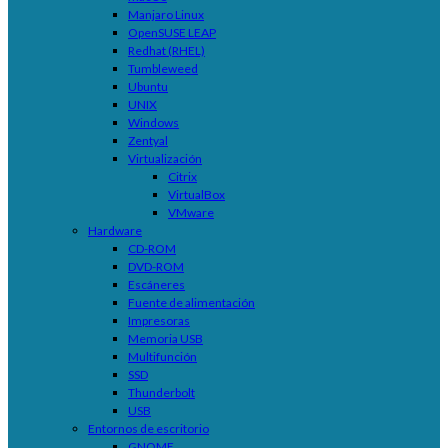
Manjaro Linux
OpenSUSE LEAP
Redhat (RHEL)
Tumbleweed
Ubuntu
UNIX
Windows
Zentyal
Virtualización
Citrix
VirtualBox
VMware
Hardware
CD-ROM
DVD-ROM
Escáneres
Fuente de alimentación
Impresoras
Memoria USB
Multifunción
SSD
Thunderbolt
USB
Entornos de escritorio
GNOME