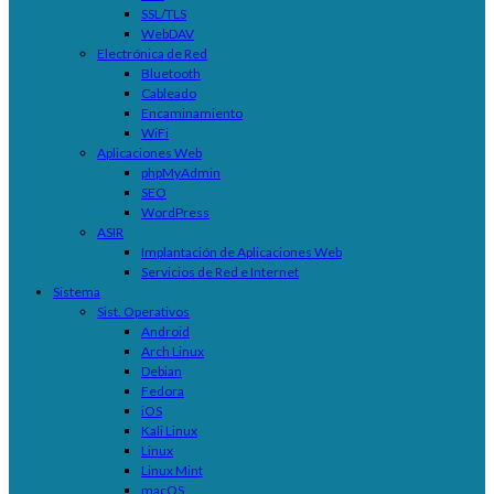
SSL/TLS
WebDAV
Electrónica de Red
Bluetooth
Cableado
Encaminamiento
WiFi
Aplicaciones Web
phpMyAdmin
SEO
WordPress
ASIR
Implantación de Aplicaciones Web
Servicios de Red e Internet
Sistema
Sist. Operativos
Android
Arch Linux
Debian
Fedora
iOS
Kali Linux
Linux
Linux Mint
macOS