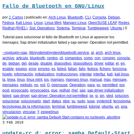
Fallo de Bluetooth en GNU/Linux
por
J. Carlos
|
publicado en:
Arch Linux
,
Bluetooth
,
CLI
,
Consola
,
Debian
,
Fedora
,
Kali Linux
,
Linux
,
Linux Mint
,
Manjaro Linux
,
OpenSUSE LEAP
,
Redes
,
Redhat (RHEL)
,
Sist. Operativos
,
Sistema
,
Terminal
,
Tumbleweed
,
Ubuntu
|
0
Tutorial para solucionar el fallo de Bluetooth en Linux al aparecer los
mensajes; Sap driver initialization failed y sap-server: Operation not permitted.
--noplugin=sap
,
/lib/systemd/system/bluetooth.service
,
al
,
arch
,
arch linux
,
archivo
,
articulo
,
bluetooth
,
centos
,
cli
,
comandos
,
como
,
con
,
consigo
,
consola
,
de
,
debian
,
del
,
desde
,
disable
,
dispositivo
,
dispositivos
,
driver
,
editar
,
el
,
en
,
enable
,
equipo
,
error
,
errores
,
es
,
failed
,
fallan
,
fallo
,
fedora
,
fichero
,
funciona
,
howto
,
información
,
initialization
,
instrucciones
,
intentar
,
interfaz
,
kali
,
kali linux
,
la
,
linea
,
linux
,
linux mint
,
los
,
manjaro
,
manjaro linux
,
manual
,
mas
,
mensaje
,
mensajes
,
metodo
,
no
,
not
,
O
,
opensuse
,
Operation
,
para
,
pc
,
permitted
,
por
,
post
,
provocado
,
provocados
,
que
,
redhat
,
rhel
,
sap
,
sap driver initialization
failed
,
sap-driver
,
sap-driver: Operation not permitted
,
se
,
si
,
sin
,
sled
,
solucion
,
solucionar
,
solucionarlo
,
start
,
status
,
stop
,
su
,
sudo
,
suse
,
systemctl
,
tecnologia
,
tecnologias de la informacion
,
terminal
,
tumbleweed
,
tutorial
,
ubuntu
,
un
,
una
,
vinculacion
,
vincular
,
Y
,
zeppelinux
3
Feb 2019
update-rc.d: error: samba Default-Start