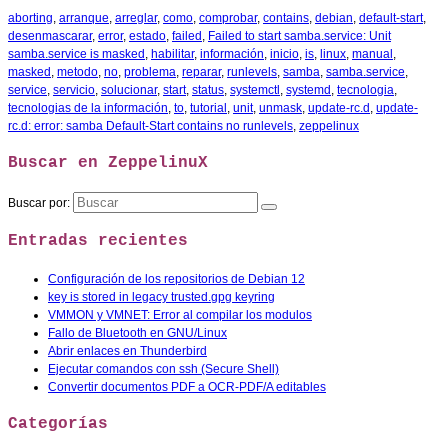
aborting
,
arranque
,
arreglar
,
como
,
comprobar
,
contains
,
debian
,
default-start
,
desenmascarar
,
error
,
estado
,
failed
,
Failed to start samba.service: Unit
samba.service is masked
,
habilitar
,
información
,
inicio
,
is
,
linux
,
manual
,
masked
,
metodo
,
no
,
problema
,
reparar
,
runlevels
,
samba
,
samba.service
,
service
,
servicio
,
solucionar
,
start
,
status
,
systemctl
,
systemd
,
tecnologia
,
tecnologias de la información
,
to
,
tutorial
,
unit
,
unmask
,
update-rc.d
,
update-
rc.d: error: samba Default-Start contains no runlevels
,
zeppelinux
Buscar en ZeppelinuX
Buscar por:
Entradas recientes
Configuración de los repositorios de Debian 12
key is stored in legacy trusted.gpg keyring
VMMON y VMNET: Error al compilar los modulos
Fallo de Bluetooth en GNU/Linux
Abrir enlaces en Thunderbird
Ejecutar comandos con ssh (Secure Shell)
Convertir documentos PDF a OCR-PDF/A editables
Categorías