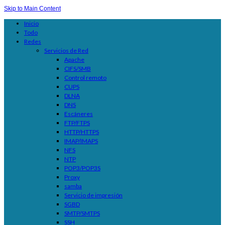
Skip to Main Content
Inicio
Todo
Redes
Servicios de Red
Apache
CIFS/SMB
Control remoto
CUPS
DLNA
DNS
Escáneres
FTP/FTPS
HTTP/HTTPS
IMAP/IMAPS
NFS
NTP
POP3/POP3S
Proxy
samba
Servicio de impresión
SGBD
SMTP/SMTPS
SSH