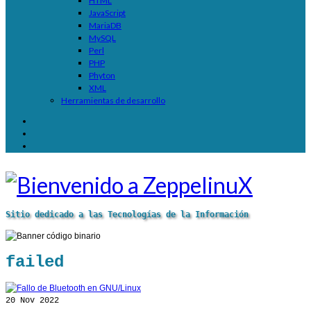
HTML
JavaScript
MariaDB
MySQL
Perl
PHP
Phyton
XML
Herramientas de desarrollo
Sitio dedicado a las Tecnologías de la Información
failed
20
Nov 2022