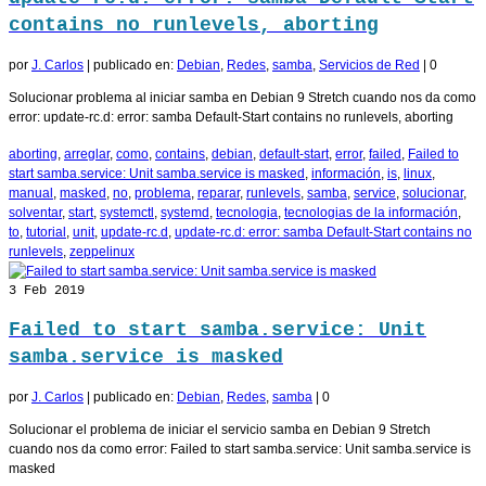
contains no runlevels, aborting
por
J. Carlos
|
publicado en:
Debian
,
Redes
,
samba
,
Servicios de Red
|
0
Solucionar problema al iniciar samba en Debian 9 Stretch cuando nos da como
error: update-rc.d: error: samba Default-Start contains no runlevels, aborting
aborting
,
arreglar
,
como
,
contains
,
debian
,
default-start
,
error
,
failed
,
Failed to
start samba.service: Unit samba.service is masked
,
información
,
is
,
linux
,
manual
,
masked
,
no
,
problema
,
reparar
,
runlevels
,
samba
,
service
,
solucionar
,
solventar
,
start
,
systemctl
,
systemd
,
tecnologia
,
tecnologias de la información
,
to
,
tutorial
,
unit
,
update-rc.d
,
update-rc.d: error: samba Default-Start contains no
runlevels
,
zeppelinux
3
Feb 2019
Failed to start samba.service: Unit
samba.service is masked
por
J. Carlos
|
publicado en:
Debian
,
Redes
,
samba
|
0
Solucionar el problema de iniciar el servicio samba en Debian 9 Stretch
cuando nos da como error: Failed to start samba.service: Unit samba.service is
masked