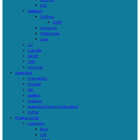
KDE
Software
Gráficos
GIMP
Impresión
Multimedia
snap
CLI
Consola
GRUB
LVM
Terminal
Seguridad
Criptografía
Firewall
IDS
iptables
Malware
Seguridad (Sistema Operativo)
Sniffer
Programación
Lenguajes
Bash
CSS