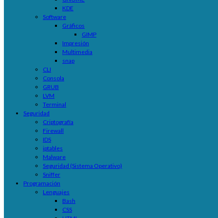
KDE
Software
Gráficos
GIMP
Impresión
Multimedia
snap
CLI
Consola
GRUB
LVM
Terminal
Seguridad
Criptografía
Firewall
IDS
iptables
Malware
Seguridad (Sistema Operativo)
Sniffer
Programación
Lenguajes
Bash
CSS