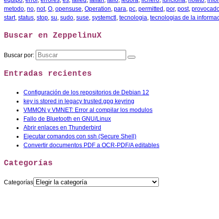
equipo
,
error
,
errores
,
es
,
failed
,
fallan
,
fallo
,
fedora
,
fichero
,
funciona
,
howto
,
info
metodo
,
no
,
not
,
O
,
opensuse
,
Operation
,
para
,
pc
,
permitted
,
por
,
post
,
provocad
start
,
status
,
stop
,
su
,
sudo
,
suse
,
systemctl
,
tecnologia
,
tecnologias de la informa
Buscar en ZeppelinuX
Buscar por:
Entradas recientes
Configuración de los repositorios de Debian 12
key is stored in legacy trusted.gpg keyring
VMMON y VMNET: Error al compilar los modulos
Fallo de Bluetooth en GNU/Linux
Abrir enlaces en Thunderbird
Ejecutar comandos con ssh (Secure Shell)
Convertir documentos PDF a OCR-PDF/A editables
Categorías
Categorías