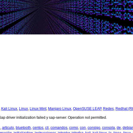
,
Kali Linux
,
Linux
,
Linux Mint
,
Manjaro Linux
,
OpenSUSE LEAP
,
Redes
,
Redhat (R
p driver initialization failed y sap-server: Operation not permitted.
o
,
articulo
,
bluetooth
,
centos
,
cli
,
comandos
,
como
,
con
,
consigo
,
consola
,
de
,
debia