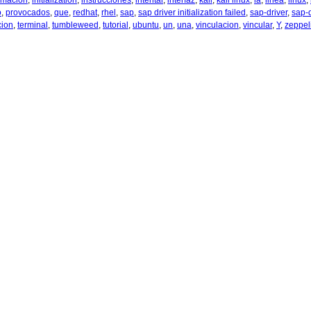
rmación
,
initialization
,
instrucciones
,
intentar
,
interfaz
,
kali
,
kali linux
,
la
,
linea
,
linux
,
o
,
provocados
,
que
,
redhat
,
rhel
,
sap
,
sap driver initialization failed
,
sap-driver
,
sap-d
cion
,
terminal
,
tumbleweed
,
tutorial
,
ubuntu
,
un
,
una
,
vinculacion
,
vincular
,
Y
,
zeppel