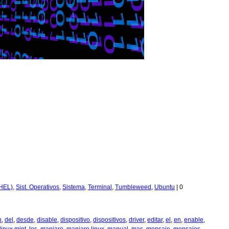
HEL)
,
Sist. Operativos
,
Sistema
,
Terminal
,
Tumbleweed
,
Ubuntu
|
0
n
,
del
,
desde
,
disable
,
dispositivo
,
dispositivos
,
driver
,
editar
,
el
,
en
,
enable
,