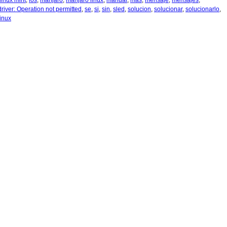
linux mint
,
los
,
manjaro
,
manjaro linux
,
manual
,
mas
,
mensaje
,
mensajes
,
river: Operation not permitted
,
se
,
si
,
sin
,
sled
,
solucion
,
solucionar
,
solucionarlo
,
inux