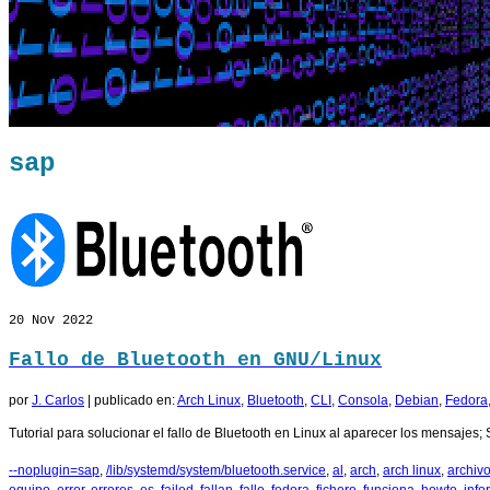
sap
20
Nov 2022
Fallo de Bluetooth en GNU/Linux
por
J. Carlos
|
publicado en:
Arch Linux
,
Bluetooth
,
CLI
,
Consola
,
Debian
,
Fedora
Tutorial para solucionar el fallo de Bluetooth en Linux al aparecer los mensajes; Sa
--noplugin=sap
,
/lib/systemd/system/bluetooth.service
,
al
,
arch
,
arch linux
,
archiv