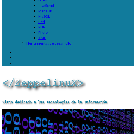
HTML
JavaScript
MariaDB
MySQL
Perl
PHP
Phyton
XML
Herramientas de desarrollo
Sitio dedicado a las Tecnologías de la Información