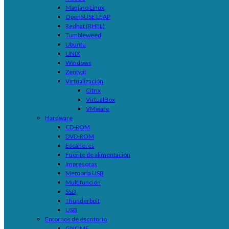
Manjaro Linux
OpenSUSE LEAP
Redhat (RHEL)
Tumbleweed
Ubuntu
UNIX
Windows
Zentyal
Virtualización
Citrix
VirtualBox
VMware
Hardware
CD-ROM
DVD-ROM
Escáneres
Fuente de alimentación
Impresoras
Memoria USB
Multifunción
SSD
Thunderbolt
USB
Entornos de escritorio
GNOME