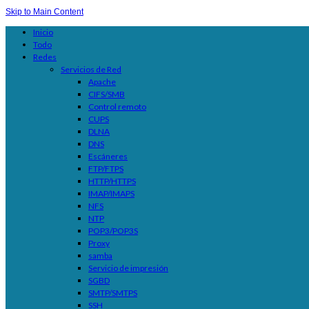
Skip to Main Content
Inicio
Todo
Redes
Servicios de Red
Apache
CIFS/SMB
Control remoto
CUPS
DLNA
DNS
Escáneres
FTP/FTPS
HTTP/HTTPS
IMAP/IMAPS
NFS
NTP
POP3/POP3S
Proxy
samba
Servicio de impresión
SGBD
SMTP/SMTPS
SSH