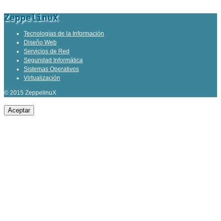
ZeppelinuX
Tecnologías de la Información
Diseño Web
Servicios de Red
Seguridad Informática
Sistemas Operativos
Virtualización
© 2015 ZeppelinuX
Aceptar