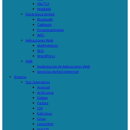
SSL/TLS
WebDAV
Electrónica de Red
Bluetooth
Cableado
Encaminamiento
WiFi
Aplicaciones Web
phpMyAdmin
SEO
WordPress
ASIR
Implantación de Aplicaciones Web
Servicios de Red e Internet
Sistema
Sist. Operativos
Android
Arch Linux
Debian
Fedora
iOS
Kali Linux
Linux
Linux Mint
macOS