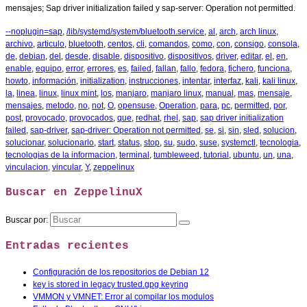
mensajes; Sap driver initialization failed y sap-server: Operation not permitted.
--noplugin=sap
,
/lib/systemd/system/bluetooth.service
,
al
,
arch
,
arch linux
,
archivo
,
articulo
,
bluetooth
,
centos
,
cli
,
comandos
,
como
,
con
,
consigo
,
consola
,
de
,
debian
,
del
,
desde
,
disable
,
dispositivo
,
dispositivos
,
driver
,
editar
,
el
,
en
,
enable
,
equipo
,
error
,
errores
,
es
,
failed
,
fallan
,
fallo
,
fedora
,
fichero
,
funciona
,
howto
,
información
,
initialization
,
instrucciones
,
intentar
,
interfaz
,
kali
,
kali linux
,
la
,
linea
,
linux
,
linux mint
,
los
,
manjaro
,
manjaro linux
,
manual
,
mas
,
mensaje
,
mensajes
,
metodo
,
no
,
not
,
O
,
opensuse
,
Operation
,
para
,
pc
,
permitted
,
por
,
post
,
provocado
,
provocados
,
que
,
redhat
,
rhel
,
sap
,
sap driver initialization
failed
,
sap-driver
,
sap-driver: Operation not permitted
,
se
,
si
,
sin
,
sled
,
solucion
,
solucionar
,
solucionarlo
,
start
,
status
,
stop
,
su
,
sudo
,
suse
,
systemctl
,
tecnologia
,
tecnologias de la informacion
,
terminal
,
tumbleweed
,
tutorial
,
ubuntu
,
un
,
una
,
vinculacion
,
vincular
,
Y
,
zeppelinux
Buscar en ZeppelinuX
Buscar por:
Entradas recientes
Configuración de los repositorios de Debian 12
key is stored in legacy trusted.gpg keyring
VMMON y VMNET: Error al compilar los modulos