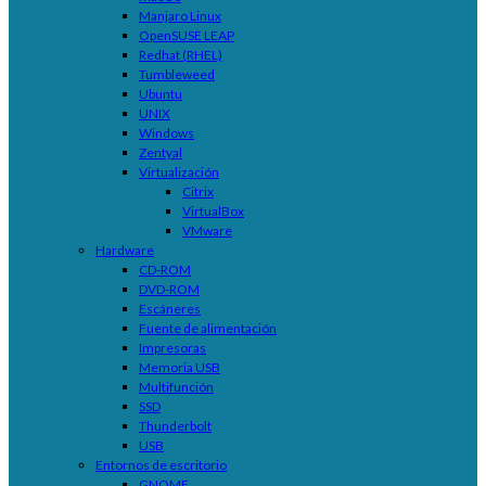
Manjaro Linux
OpenSUSE LEAP
Redhat (RHEL)
Tumbleweed
Ubuntu
UNIX
Windows
Zentyal
Virtualización
Citrix
VirtualBox
VMware
Hardware
CD-ROM
DVD-ROM
Escáneres
Fuente de alimentación
Impresoras
Memoria USB
Multifunción
SSD
Thunderbolt
USB
Entornos de escritorio
GNOME