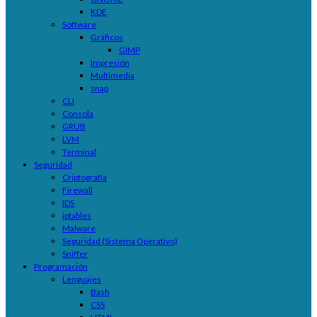
KDE
Software
Gráficos
GIMP
Impresión
Multimedia
snap
CLI
Consola
GRUB
LVM
Terminal
Seguridad
Criptografía
Firewall
IDS
iptables
Malware
Seguridad (Sistema Operativo)
Sniffer
Programación
Lenguajes
Bash
CSS