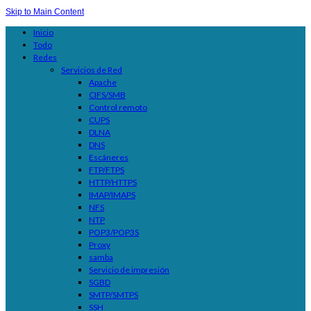
Skip to Main Content
Inicio
Todo
Redes
Servicios de Red
Apache
CIFS/SMB
Control remoto
CUPS
DLNA
DNS
Escáneres
FTP/FTPS
HTTP/HTTPS
IMAP/IMAPS
NFS
NTP
POP3/POP3S
Proxy
samba
Servicio de impresión
SGBD
SMTP/SMTPS
SSH