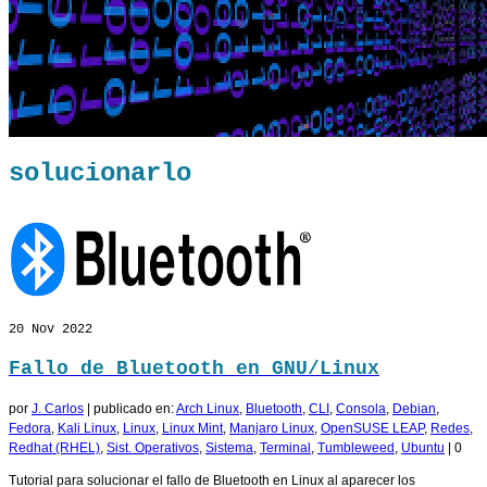
solucionarlo
20
Nov 2022
Fallo de Bluetooth en GNU/Linux
por
J. Carlos
|
publicado en:
Arch Linux
,
Bluetooth
,
CLI
,
Consola
,
Debian
,
Fedora
,
Kali Linux
,
Linux
,
Linux Mint
,
Manjaro Linux
,
OpenSUSE LEAP
,
Redes
,
Redhat (RHEL)
,
Sist. Operativos
,
Sistema
,
Terminal
,
Tumbleweed
,
Ubuntu
|
0
Tutorial para solucionar el fallo de Bluetooth en Linux al aparecer los