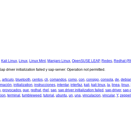
,
Kali Linux
,
Linux
,
Linux Mint
,
Manjaro Linux
,
OpenSUSE LEAP
,
Redes
,
Redhat (R
p driver initialization failed y sap-server: Operation not permitted.
o
,
articulo
,
bluetooth
,
centos
,
cli
,
comandos
,
como
,
con
,
consigo
,
consola
,
de
,
debia
rmación
,
initialization
,
instrucciones
,
intentar
,
interfaz
,
kali
,
kali linux
,
la
,
linea
,
linux
,
o
,
provocados
,
que
,
redhat
,
rhel
,
sap
,
sap driver initialization failed
,
sap-driver
,
sap-d
cion
,
terminal
,
tumbleweed
,
tutorial
,
ubuntu
,
un
,
una
,
vinculacion
,
vincular
,
Y
,
zeppel