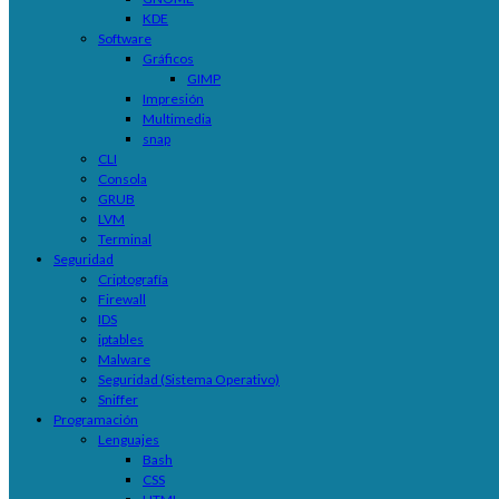
KDE
Software
Gráficos
GIMP
Impresión
Multimedia
snap
CLI
Consola
GRUB
LVM
Terminal
Seguridad
Criptografía
Firewall
IDS
iptables
Malware
Seguridad (Sistema Operativo)
Sniffer
Programación
Lenguajes
Bash
CSS