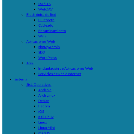
SSL/TLS
WebDAV
Electrónica de Red
Bluetooth
Cableado
Encaminamiento
WiFi
Aplicaciones Web
phpMyAdmin
SEO
WordPress
ASIR
Implantación de Aplicaciones Web
Servicios de Red e Internet
Sistema
Sist. Operativos
Android
Arch Linux
Debian
Fedora
iOS
Kali Linux
Linux
Linux Mint
macOS