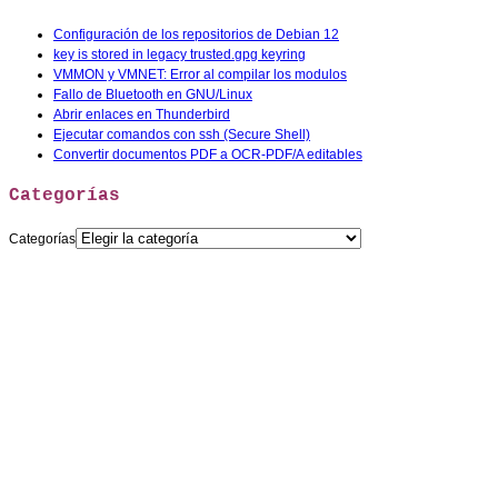
Configuración de los repositorios de Debian 12
key is stored in legacy trusted.gpg keyring
VMMON y VMNET: Error al compilar los modulos
Fallo de Bluetooth en GNU/Linux
Abrir enlaces en Thunderbird
Ejecutar comandos con ssh (Secure Shell)
Convertir documentos PDF a OCR-PDF/A editables
Categorías
Categorías