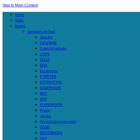
Skip to Main Content
Inicio
Todo
Redes
Servicios de Red
Apache
CIFS/SMB
Control remoto
CUPS
DLNA
DNS
Escáneres
FTP/FTPS
HTTP/HTTPS
IMAP/IMAPS
NFS
NTP
POP3/POP3S
Proxy
samba
Servicio de impresión
SGBD
SMTP/SMTPS
SSH