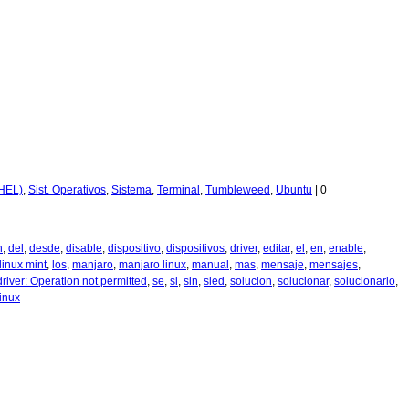
HEL)
,
Sist. Operativos
,
Sistema
,
Terminal
,
Tumbleweed
,
Ubuntu
|
0
n
,
del
,
desde
,
disable
,
dispositivo
,
dispositivos
,
driver
,
editar
,
el
,
en
,
enable
,
linux mint
,
los
,
manjaro
,
manjaro linux
,
manual
,
mas
,
mensaje
,
mensajes
,
river: Operation not permitted
,
se
,
si
,
sin
,
sled
,
solucion
,
solucionar
,
solucionarlo
,
inux