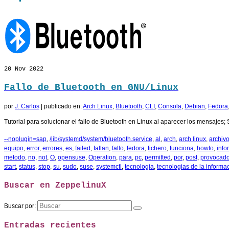
20
Nov 2022
Fallo de Bluetooth en GNU/Linux
por
J. Carlos
|
publicado en:
Arch Linux
,
Bluetooth
,
CLI
,
Consola
,
Debian
,
Fedora
Tutorial para solucionar el fallo de Bluetooth en Linux al aparecer los mensajes; Sa
--noplugin=sap
,
/lib/systemd/system/bluetooth.service
,
al
,
arch
,
arch linux
,
archiv
equipo
,
error
,
errores
,
es
,
failed
,
fallan
,
fallo
,
fedora
,
fichero
,
funciona
,
howto
,
info
metodo
,
no
,
not
,
O
,
opensuse
,
Operation
,
para
,
pc
,
permitted
,
por
,
post
,
provocad
start
,
status
,
stop
,
su
,
sudo
,
suse
,
systemctl
,
tecnologia
,
tecnologias de la informa
Buscar en ZeppelinuX
Buscar por:
Entradas recientes