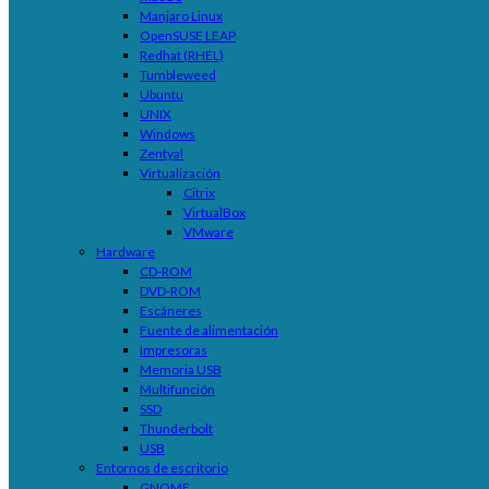
Manjaro Linux
OpenSUSE LEAP
Redhat (RHEL)
Tumbleweed
Ubuntu
UNIX
Windows
Zentyal
Virtualización
Citrix
VirtualBox
VMware
Hardware
CD-ROM
DVD-ROM
Escáneres
Fuente de alimentación
Impresoras
Memoria USB
Multifunción
SSD
Thunderbolt
USB
Entornos de escritorio
GNOME