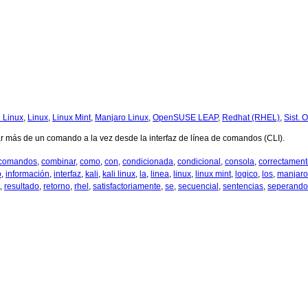
i Linux
,
Linux
,
Linux Mint
,
Manjaro Linux
,
OpenSUSE LEAP
,
Redhat (RHEL)
,
Sist. 
 más de un comando a la vez desde la interfaz de línea de comandos (CLI).
comandos
,
combinar
,
como
,
con
,
condicionada
,
condicional
,
consola
,
correctament
o
,
información
,
interfaz
,
kali
,
kali linux
,
la
,
linea
,
linux
,
linux mint
,
logico
,
los
,
manjaro
,
resultado
,
retorno
,
rhel
,
satisfactoriamente
,
se
,
secuencial
,
sentencias
,
seperando