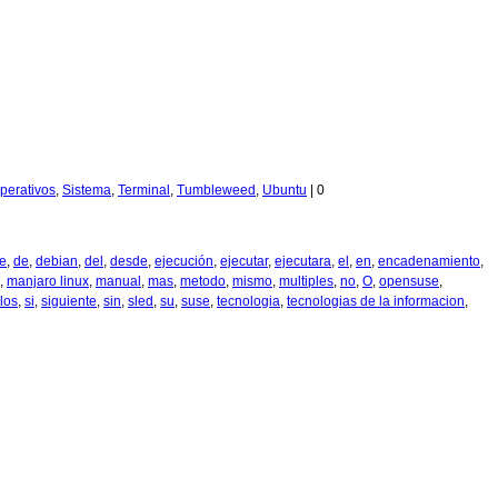
Operativos
,
Sistema
,
Terminal
,
Tumbleweed
,
Ubuntu
|
0
e
,
de
,
debian
,
del
,
desde
,
ejecución
,
ejecutar
,
ejecutara
,
el
,
en
,
encadenamiento
,
,
manjaro linux
,
manual
,
mas
,
metodo
,
mismo
,
multiples
,
no
,
O
,
opensuse
,
los
,
si
,
siguiente
,
sin
,
sled
,
su
,
suse
,
tecnologia
,
tecnologias de la informacion
,