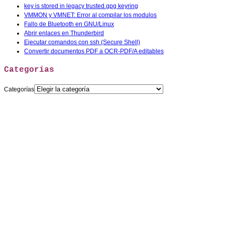
key is stored in legacy trusted.gpg keyring
VMMON y VMNET: Error al compilar los modulos
Fallo de Bluetooth en GNU/Linux
Abrir enlaces en Thunderbird
Ejecutar comandos con ssh (Secure Shell)
Convertir documentos PDF a OCR-PDF/A editables
Categorías
Categorías