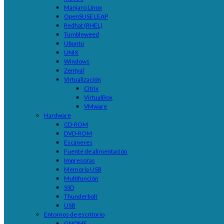
Manjaro Linux
OpenSUSE LEAP
Redhat (RHEL)
Tumbleweed
Ubuntu
UNIX
Windows
Zentyal
Virtualización
Citrix
VirtualBox
VMware
Hardware
CD-ROM
DVD-ROM
Escáneres
Fuente de alimentación
Impresoras
Memoria USB
Multifunción
SSD
Thunderbolt
USB
Entornos de escritorio
GNOME