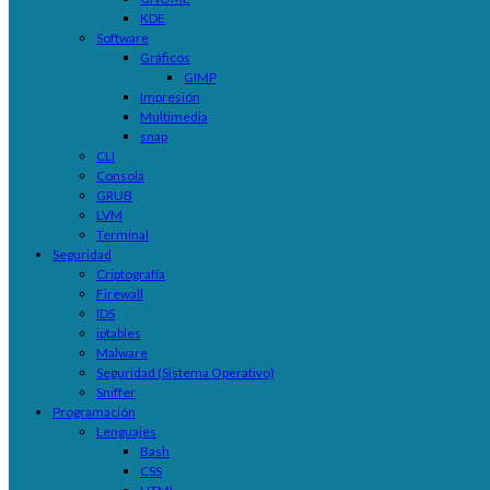
KDE
Software
Gráficos
GIMP
Impresión
Multimedia
snap
CLI
Consola
GRUB
LVM
Terminal
Seguridad
Criptografía
Firewall
IDS
iptables
Malware
Seguridad (Sistema Operativo)
Sniffer
Programación
Lenguajes
Bash
CSS