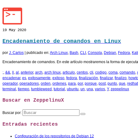
19
May 2020
Encadenamiento de comandos en Linux
por
J. Carlos
|
publicado en:
Arch Linux
,
Bash
,
CLI
,
Consola
,
Debian
,
Fedora
,
Kal
Encadenamiento de comandos. En este artículo mostraremos la forma de ejecutar
;
,
&&
,
||
,
al
,
anterior
,
arch
,
arch linux
,
articulo
,
centos
,
cli
,
codigo
,
coma
,
comando
,
encadenar
,
es
,
exitosamente
,
exitoso
,
fedora
,
finalización
,
finalizar
,
finalizo
,
howt
operador
,
operadores
,
orden
,
ordenes
,
para
,
por
,
porque
,
post
,
punto
,
que
,
redhat
terminal
,
tiempo
,
tumbleweed
,
tutorial
,
ubuntu
,
un
,
una
,
varios
,
Y
,
zeppelinux
Buscar en ZeppelinuX
Buscar por:
Entradas recientes
Configuración de los repositorios de Debian 12