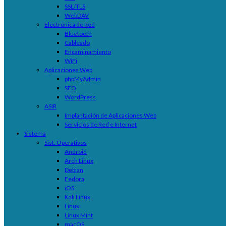
SSL/TLS
WebDAV
Electrónica de Red
Bluetooth
Cableado
Encaminamiento
WiFi
Aplicaciones Web
phpMyAdmin
SEO
WordPress
ASIR
Implantación de Aplicaciones Web
Servicios de Red e Internet
Sistema
Sist. Operativos
Android
Arch Linux
Debian
Fedora
iOS
Kali Linux
Linux
Linux Mint
macOS