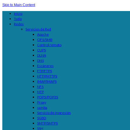
Skip to Main Content
Inicio
Todo
Redes
Servicios de Red
Apache
CIFS/SMB
Control remoto
CUPS
DLNA
DNS
Escáneres
FTP/FTPS
HTTP/HTTPS
IMAP/IMAPS
NFS
NTP
POP3/POP3S
Proxy
samba
Servicio de impresión
SGBD
SMTP/SMTPS
SSH