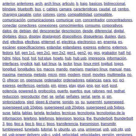
anterior
,
anteriores
,
arch
,
arch linux
,
articulo
,
b
,
bajo
,
basicos
,
bidireccional
,
blindaje
,
bluetooth
,
bus
,
c
,
cables
,
camara
,
caracteristicas
,
caudal
,
cd
,
centos
,
charging capable
,
color
,
colores
,
como
,
compatibilidad
,
compatible
,
comunicación
,
comunicaciones
,
comunicar
,
con
,
concentrador
,
concentradores
,
conectar
,
conectores
,
conexiones
,
conocimientos
,
consumo
,
corporativos
,
datos
,
de
,
debian
,
del
,
desconectar
,
descripcion
,
desde
,
diferencial
,
digital
,
digitales
,
disco
,
display
,
displayport
,
dispositivos
,
disqueteras
,
duplex
,
duro
,
dvd
,
efectiva
,
efectivas
,
ehternet
,
el
,
electrica
,
electronico
,
en
,
energia
,
es
,
escáner
,
especificaciones
,
estandar
,
estandares
,
express
,
externo
,
externos
,
fedora
,
full
,
gen 1x1
,
gen 2x1
,
gen 2x2
,
gen1
,
gen2
,
go
,
gps
,
grabador
,
half
,
hd
,
hdmi
,
hilos
,
host
,
hot
,
hot plug
,
howto
,
hub
,
hub usb
,
impresora
,
información
,
interfaces
,
joystick
,
kali
,
kali linux
,
la
,
lector
,
linux
,
linux mint
,
logitud
,
logos
,
longitud
,
longitudes
,
los
,
macos
,
mando
,
manjaro
,
manjaro linux
,
manual
,
mas
,
maxima
,
memoria
,
metodo
,
micro
,
mini
,
modem
,
movil
,
moviles
,
multimedia
,
no
,
O
,
ofrecer
,
on
,
opensuse
,
ordenador
,
ordenadores
,
palancas
,
para
,
pci
,
pci
express
,
perifericos
,
periodo
,
pin
,
pines
,
play
,
plug
,
pnp
,
por
,
port
,
post
,
potencia
,
powered-b
,
protocolos
,
puerto
,
puertos
,
que
,
ratones
,
red
,
redhat
,
reduccion
,
reproductor
,
rhel
,
se
,
señal
,
señales
,
serial
,
serie
,
si
,
sin
,
sintonizadora
,
sled
,
sleep & charge
,
sonido
,
ss
,
su
,
supermhl
,
superspeed
,
superspeed usb 10gbps
,
superspeed usb 20gbps
,
superspeed usb 5gbps
,
suse
,
tabla
,
tablas
,
tarjeta
,
teclados
,
tecnicas
,
tecnologia
,
tecnologias de la
informacion
,
telefono
,
telefonos
,
television
,
teorica
,
the
,
thunderbolt
,
thunderbolt
3
,
tipo
,
tipo a
,
tipo b
,
tipo c
,
tipos
,
transferencia
,
transmision
,
transmitir
,
tumbleweed
,
tunelado
,
tutorial
,
tv
,
ubuntu
,
un
,
una
,
universal
,
usb
,
usb otg
,
usb
pd
,
usb power delivery
,
usb-c
,
usb4
,
velocidad
,
velocidades
,
versión
,
versiones
,