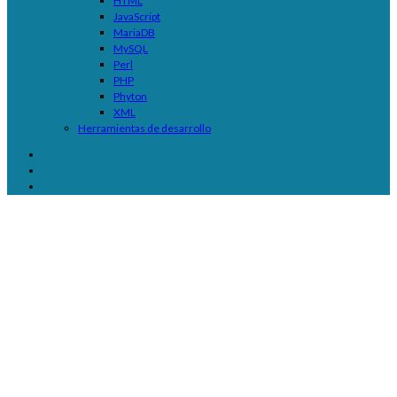
HTML
JavaScript
MariaDB
MySQL
Perl
PHP
Phyton
XML
Herramientas de desarrollo