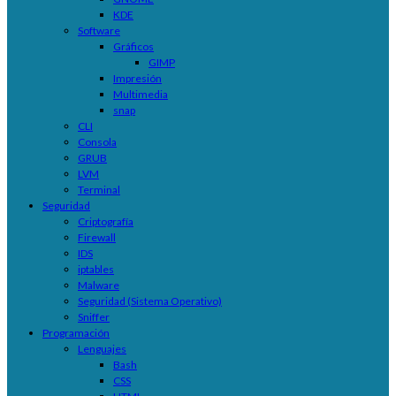
KDE
Software
Gráficos
GIMP
Impresión
Multimedia
snap
CLI
Consola
GRUB
LVM
Terminal
Seguridad
Criptografía
Firewall
IDS
iptables
Malware
Seguridad (Sistema Operativo)
Sniffer
Programación
Lenguajes
Bash
CSS