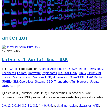
anterior
12
May 2022
Universal Serial Bus: USB
por
J. Carlos
|
publicado en:
Android
,
Arch Linux
,
CD-ROM
,
Debian
,
DVD-ROM
,
Escáneres
,
Fedora
,
Hardware
,
Impresoras
,
iOS
,
Kali Linux
,
Linux
,
Linux Mint
,
macOS
,
Manjaro Linux
,
Memoria USB
,
Multifunción
,
OpenSUSE LEAP
,
Redhat
(RHEL)
,
Sist. Operativos
,
Sistema
,
SSD
,
Thunderbolt
,
Tumbleweed
,
Ubuntu
,
UNIX
,
USB
|
2
Qué es USB (Universal Serial Bus). Conoceremos un poco el bus de
comunicaciones USB y sobre todo, las versiones existentes y sus velocidades.
1.0
,
11
,
2.0
,
24
,
3.0
,
3.1
,
3.2
,
4
,
4.0
,
5
,
9
,
a
,
al
,
alimentacion
,
always on
,
AND
,