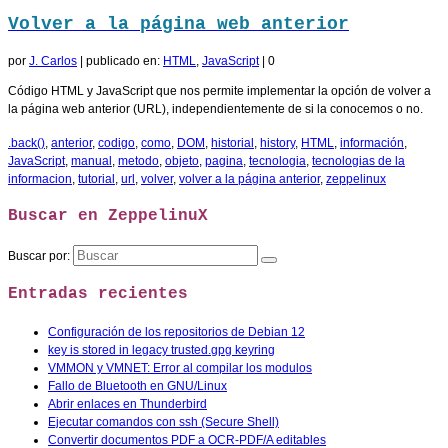
Volver a la página web anterior
por
J. Carlos
|
publicado en:
HTML
,
JavaScript
|
0
Código HTML y JavaScript que nos permite implementar la opción de volver a
la página web anterior (URL), independientemente de si la conocemos o no.
.back()
,
anterior
,
codigo
,
como
,
DOM
,
historial
,
history
,
HTML
,
información
,
JavaScript
,
manual
,
metodo
,
objeto
,
pagina
,
tecnologia
,
tecnologias de la
informacion
,
tutorial
,
url
,
volver
,
volver a la página anterior
,
zeppelinux
Buscar en ZeppelinuX
Buscar por:
Entradas recientes
Configuración de los repositorios de Debian 12
key is stored in legacy trusted.gpg keyring
VMMON y VMNET: Error al compilar los modulos
Fallo de Bluetooth en GNU/Linux
Abrir enlaces en Thunderbird
Ejecutar comandos con ssh (Secure Shell)
Convertir documentos PDF a OCR-PDF/A editables