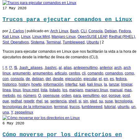
17
May 2020
Trucos para ejecutar comandos en Linux
por
J. Carlos
|
publicado en:
Arch Linux
,
Bash
,
CLI
,
Consola
,
Debian
,
Fedora
,
Kali Linux
,
Linux
,
Linux Mint
,
Manjaro Linux
,
OpenSUSE LEAP
,
Redhat (RHEL)
,
Sist. Operativos
,
Sistema
,
Terminal
,
Tumbleweed
,
Ubuntu
|
2
Trucos para ejecutar comandos en Linux que nos facilitarán la vida a la hora de
ejecutarlos desde la interfaz de línea de comandos (CLI).
!
,
!!
,
!?
,
!$
,
.bash_aliases
,
.bashrc
,
al
,
alias
,
antepenultimo
,
anterior
,
arch
,
arch
linux
,
argumento
,
argumentos
,
articulo
,
centos
,
cli
,
comando
,
comandos
,
como
,
con
,
consola
,
de
,
debian
,
del
,
desde
,
ejecución
,
ejecutar
,
el
,
en
,
es
,
fedora
,
historico
,
history
,
howto
,
información
,
interfaz
,
kali
,
kali linux
,
la
,
lanzar
,
limpiar
,
linea
,
linux
,
linux mint
,
lista
,
listado
,
los
,
manjaro
,
manjaro linux
,
manual
,
mas
,
metodo
,
no
,
número
,
O
,
opensuse
,
orden
,
para
,
penultimo
,
por
,
porque
,
post
,
que
,
redhat
,
repetir
,
rhel
,
se
,
sentencia
,
shell
,
si
,
sin
,
sled
,
su
,
suse
,
tecnologia
,
tecnologias de la informacion
,
terminal
,
trucos
,
tumbleweed
,
tutorial
,
ubuntu
,
un
,
una
,
Y
,
zeppelinux
6
May 2020
Cómo moverse por los directorios en