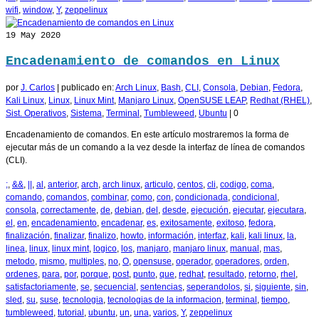
wifi
,
window
,
Y
,
zeppelinux
19
May 2020
Encadenamiento de comandos en Linux
por
J. Carlos
|
publicado en:
Arch Linux
,
Bash
,
CLI
,
Consola
,
Debian
,
Fedora
,
Kali Linux
,
Linux
,
Linux Mint
,
Manjaro Linux
,
OpenSUSE LEAP
,
Redhat (RHEL)
,
Sist. Operativos
,
Sistema
,
Terminal
,
Tumbleweed
,
Ubuntu
|
0
Encadenamiento de comandos. En este artículo mostraremos la forma de
ejecutar más de un comando a la vez desde la interfaz de línea de comandos
(CLI).
;
,
&&
,
||
,
al
,
anterior
,
arch
,
arch linux
,
articulo
,
centos
,
cli
,
codigo
,
coma
,
comando
,
comandos
,
combinar
,
como
,
con
,
condicionada
,
condicional
,
consola
,
correctamente
,
de
,
debian
,
del
,
desde
,
ejecución
,
ejecutar
,
ejecutara
,
el
,
en
,
encadenamiento
,
encadenar
,
es
,
exitosamente
,
exitoso
,
fedora
,
finalización
,
finalizar
,
finalizo
,
howto
,
información
,
interfaz
,
kali
,
kali linux
,
la
,
linea
,
linux
,
linux mint
,
logico
,
los
,
manjaro
,
manjaro linux
,
manual
,
mas
,
metodo
,
mismo
,
multiples
,
no
,
O
,
opensuse
,
operador
,
operadores
,
orden
,
ordenes
,
para
,
por
,
porque
,
post
,
punto
,
que
,
redhat
,
resultado
,
retorno
,
rhel
,
satisfactoriamente
,
se
,
secuencial
,
sentencias
,
seperandolos
,
si
,
siguiente
,
sin
,
sled
,
su
,
suse
,
tecnologia
,
tecnologias de la informacion
,
terminal
,
tiempo
,
tumbleweed
,
tutorial
,
ubuntu
,
un
,
una
,
varios
,
Y
,
zeppelinux