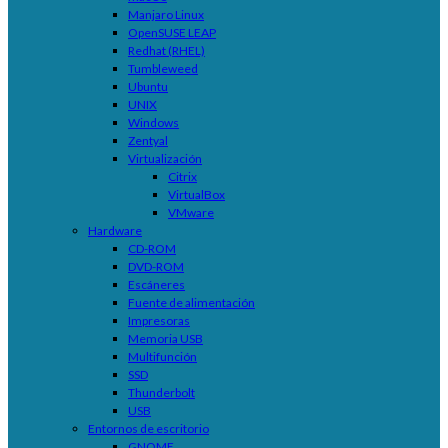
Manjaro Linux
OpenSUSE LEAP
Redhat (RHEL)
Tumbleweed
Ubuntu
UNIX
Windows
Zentyal
Virtualización
Citrix
VirtualBox
VMware
Hardware
CD-ROM
DVD-ROM
Escáneres
Fuente de alimentación
Impresoras
Memoria USB
Multifunción
SSD
Thunderbolt
USB
Entornos de escritorio
GNOME