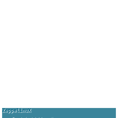
ZeppelinuX