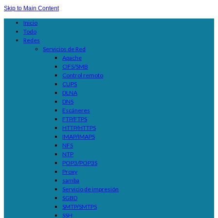
Skip to Main Content
Inicio
Todo
Redes
Servicios de Red
Apache
CIFS/SMB
Control remoto
CUPS
DLNA
DNS
Escáneres
FTP/FTPS
HTTP/HTTPS
IMAP/IMAPS
NFS
NTP
POP3/POP3S
Proxy
samba
Servicio de impresión
SGBD
SMTP/SMTPS
SSH