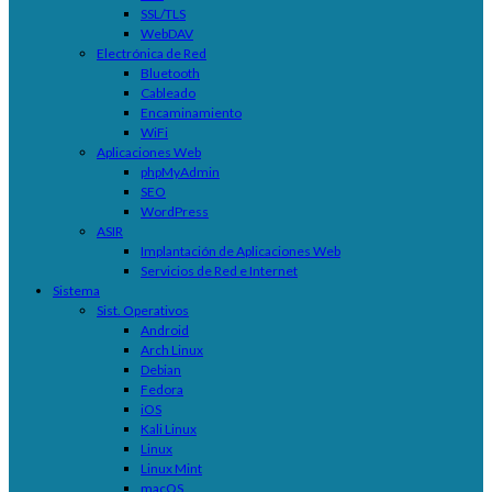
SSL/TLS
WebDAV
Electrónica de Red
Bluetooth
Cableado
Encaminamiento
WiFi
Aplicaciones Web
phpMyAdmin
SEO
WordPress
ASIR
Implantación de Aplicaciones Web
Servicios de Red e Internet
Sistema
Sist. Operativos
Android
Arch Linux
Debian
Fedora
iOS
Kali Linux
Linux
Linux Mint
macOS