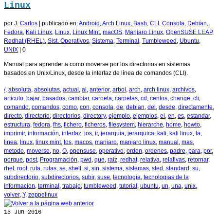
Linux
por
J. Carlos
|
publicado en:
Android
,
Arch Linux
,
Bash
,
CLI
,
Consola
,
Debian
,
Fedora
,
Kali Linux
,
Linux
,
Linux Mint
,
macOS
,
Manjaro Linux
,
OpenSUSE LEAP
,
Redhat (RHEL)
,
Sist. Operativos
,
Sistema
,
Terminal
,
Tumbleweed
,
Ubuntu
,
UNIX
|
0
Manual para aprender a como moverse por los directorios en sistemas
basados en Unix/Linux, desde la interfaz de línea de comandos (CLI).
/
,
absoluta
,
absolutas
,
actual
,
al
,
anterior
,
arbol
,
arch
,
arch linux
,
archivos
,
articulo
,
bajar
,
basados
,
cambiar
,
carpeta
,
carpetas
,
cd
,
centos
,
change
,
cli
,
comando
,
comandos
,
como
,
con
,
consola
,
de
,
debian
,
del
,
desde
,
directamente
,
directo
,
directorio
,
directorios
,
directory
,
ejemplo
,
ejemplos
,
el
,
en
,
es
,
estandar
,
estructura
,
fedora
,
fhs
,
fichero
,
ficheros
,
filesystem
,
hierarche
,
home
,
howto
,
imprimir
,
información
,
interfaz
,
ios
,
ir
,
jerarquia
,
jerarquica
,
kali
,
kali linux
,
la
,
linea
,
linux
,
linux mint
,
los
,
macos
,
manjaro
,
manjaro linux
,
manual
,
mas
,
metodo
,
moverse
,
no
,
O
,
opensuse
,
operativo
,
orden
,
ordenes
,
padre
,
para
,
por
,
porque
,
post
,
Programación
,
pwd
,
que
,
raiz
,
redhat
,
relativa
,
relativas
,
retornar
,
rhel
,
root
,
ruta
,
rutas
,
se
,
shell
,
si
,
sin
,
sistema
,
sistemas
,
sled
,
standard
,
su
,
subdirectorio
,
subdirectorios
,
subir
,
suse
,
tecnologia
,
tecnologias de la
informacion
,
terminal
,
trabajo
,
tumbleweed
,
tutorial
,
ubuntu
,
un
,
una
,
unix
,
volver
,
Y
,
zeppelinux
13
Jun 2016