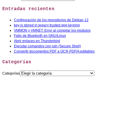
Entradas recientes
Configuración de los repositorios de Debian 12
key is stored in legacy trusted.gpg keyring
VMMON y VMNET: Error al compilar los modulos
Fallo de Bluetooth en GNU/Linux
Abrir enlaces en Thunderbird
Ejecutar comandos con ssh (Secure Shell)
Convertir documentos PDF a OCR-PDF/A editables
Categorías
Categorías