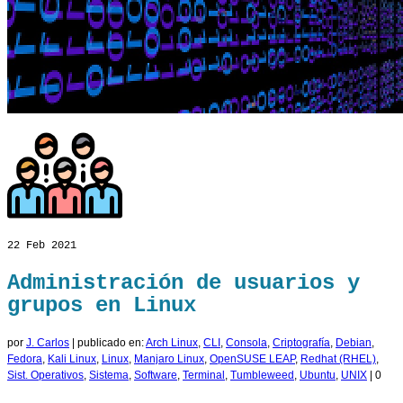
22
Feb 2021
Administración de usuarios y
grupos en Linux
por
J. Carlos
|
publicado en:
Arch Linux
,
CLI
,
Consola
,
Criptografía
,
Debian
,
Fedora
,
Kali Linux
,
Linux
,
Manjaro Linux
,
OpenSUSE LEAP
,
Redhat (RHEL)
,
Sist. Operativos
,
Sistema
,
Software
,
Terminal
,
Tumbleweed
,
Ubuntu
,
UNIX
|
0