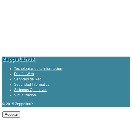
ZeppelinuX
Tecnologías de la Información
Diseño Web
Servicios de Red
Seguridad Informática
Sistemas Operativos
Virtualización
© 2015 ZeppelinuX
Aceptar