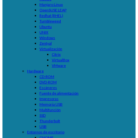
Manjaro Linux
OpenSUSE LEAP
Redhat (RHEL)
Tumbleweed
Ubuntu
UNIX
Windows
Zentyal
Virtualización
Citrix
VirtualBox
VMware
Hardware
CD-ROM
DVD-ROM
Escáneres
Fuente de alimentación
Impresoras
Memoria USB
Multifunción
SSD
Thunderbolt
USB
Entornos de escritorio
GNOME