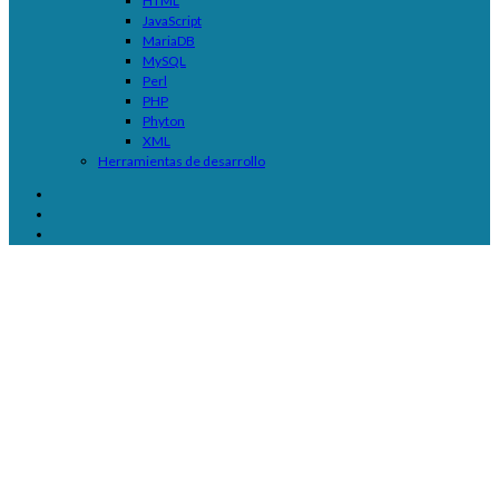
HTML
JavaScript
MariaDB
MySQL
Perl
PHP
Phyton
XML
Herramientas de desarrollo