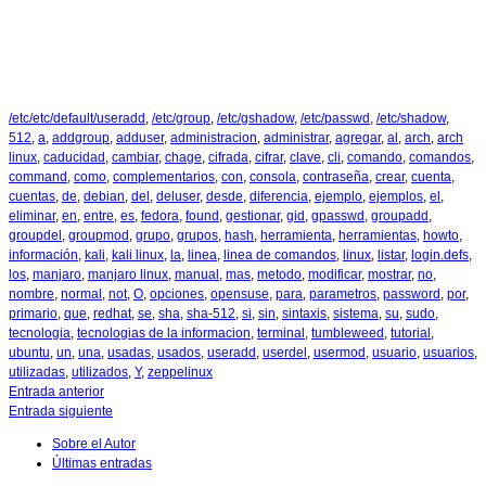
/etc/etc/default/useradd
,
/etc/group
,
/etc/gshadow
,
/etc/passwd
,
/etc/shadow
,
512
,
a
,
addgroup
,
adduser
,
administracion
,
administrar
,
agregar
,
al
,
arch
,
arch
linux
,
caducidad
,
cambiar
,
chage
,
cifrada
,
cifrar
,
clave
,
cli
,
comando
,
comandos
,
command
,
como
,
complementarios
,
con
,
consola
,
contraseña
,
crear
,
cuenta
,
cuentas
,
de
,
debian
,
del
,
deluser
,
desde
,
diferencia
,
ejemplo
,
ejemplos
,
el
,
eliminar
,
en
,
entre
,
es
,
fedora
,
found
,
gestionar
,
gid
,
gpasswd
,
groupadd
,
groupdel
,
groupmod
,
grupo
,
grupos
,
hash
,
herramienta
,
herramientas
,
howto
,
información
,
kali
,
kali linux
,
la
,
linea
,
linea de comandos
,
linux
,
listar
,
login.defs
,
los
,
manjaro
,
manjaro linux
,
manual
,
mas
,
metodo
,
modificar
,
mostrar
,
no
,
nombre
,
normal
,
not
,
O
,
opciones
,
opensuse
,
para
,
parametros
,
password
,
por
,
primario
,
que
,
redhat
,
se
,
sha
,
sha-512
,
si
,
sin
,
sintaxis
,
sistema
,
su
,
sudo
,
tecnologia
,
tecnologias de la informacion
,
terminal
,
tumbleweed
,
tutorial
,
ubuntu
,
un
,
una
,
usadas
,
usados
,
useradd
,
userdel
,
usermod
,
usuario
,
usuarios
,
utilizadas
,
utilizados
,
Y
,
zeppelinux
Entrada anterior
Entrada siguiente
Sobre el Autor
Últimas entradas