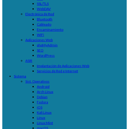
SSL/TLS
WebDAV
Electrónica de Red
Bluetooth
Cableado
Encaminamiento
WiFi
Aplicaciones Web
phpMyAdmin
SEO
WordPress
ASIR
Implantación de Aplicaciones Web
Servicios de Red e Internet
Sistema
Sist. Operativos
Android
Arch Linux
Debian
Fedora
iOS
Kali Linux
Linux
Linux Mint
macOS