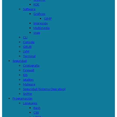
KDE
Software
Gráficos
GIMP
Impresión
Multimedia
snap
CLI
Consola
GRUB
LVM
Terminal
Seguridad
Criptografía
Firewall
IDS
iptables
Malware
Seguridad (Sistema Operativo)
Sniffer
Programación
Lenguajes
Bash
CSS