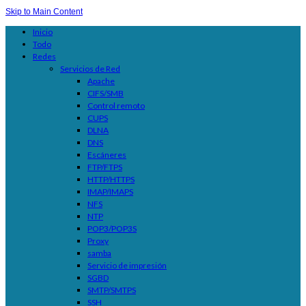
Skip to Main Content
Inicio
Todo
Redes
Servicios de Red
Apache
CIFS/SMB
Control remoto
CUPS
DLNA
DNS
Escáneres
FTP/FTPS
HTTP/HTTPS
IMAP/IMAPS
NFS
NTP
POP3/POP3S
Proxy
samba
Servicio de impresión
SGBD
SMTP/SMTPS
SSH