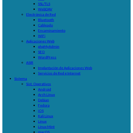
SSL/TLS
WebDAV
Electrónica de Red
Bluetooth
Cableado
Encaminamiento
WiFi
Aplicaciones Web
phpMyAdmin
SEO
WordPress
ASIR
Implantación de Aplicaciones Web
Servicios de Red e Internet
Sistema
Sist. Operativos
Android
Arch Linux
Debian
Fedora
iOS
Kali Linux
Linux
Linux Mint
macOS