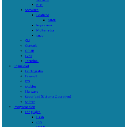
KDE
Software
Gráficos
GIMP
Impresión
Multimedia
snap
CLI
Consola
GRUB
LVM
Terminal
Seguridad
Criptografía
Firewall
IDS
iptables
Malware
Seguridad (Sistema Operativo)
Sniffer
Programación
Lenguajes
Bash
CSS