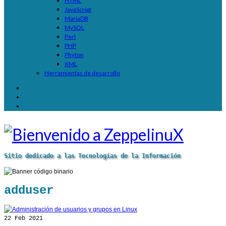
HTML
JavaScript
MariaDB
MySQL
Perl
PHP
Phyton
XML
Herramientas de desarrollo
Sitio dedicado a las Tecnologías de la Información
adduser
22
Feb 2021