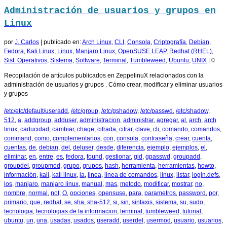
Administración de usuarios y grupos en
Linux
por
J. Carlos
|
publicado en:
Arch Linux
,
CLI
,
Consola
,
Criptografía
,
Debian
,
Fedora
,
Kali Linux
,
Linux
,
Manjaro Linux
,
OpenSUSE LEAP
,
Redhat (RHEL)
,
Sist. Operativos
,
Sistema
,
Software
,
Terminal
,
Tumbleweed
,
Ubuntu
,
UNIX
|
0
Recopilación de artículos publicados en ZeppelinuX relacionados con la
administración de usuarios y grupos . Cómo crear, modificar y eliminar usuarios
y grupos
/etc/etc/default/useradd
,
/etc/group
,
/etc/gshadow
,
/etc/passwd
,
/etc/shadow
,
512
,
a
,
addgroup
,
adduser
,
administracion
,
administrar
,
agregar
,
al
,
arch
,
arch
linux
,
caducidad
,
cambiar
,
chage
,
cifrada
,
cifrar
,
clave
,
cli
,
comando
,
comandos
,
command
,
como
,
complementarios
,
con
,
consola
,
contraseña
,
crear
,
cuenta
,
cuentas
,
de
,
debian
,
del
,
deluser
,
desde
,
diferencia
,
ejemplo
,
ejemplos
,
el
,
eliminar
,
en
,
entre
,
es
,
fedora
,
found
,
gestionar
,
gid
,
gpasswd
,
groupadd
,
groupdel
,
groupmod
,
grupo
,
grupos
,
hash
,
herramienta
,
herramientas
,
howto
,
información
,
kali
,
kali linux
,
la
,
linea
,
linea de comandos
,
linux
,
listar
,
login.defs
,
los
,
manjaro
,
manjaro linux
,
manual
,
mas
,
metodo
,
modificar
,
mostrar
,
no
,
nombre
,
normal
,
not
,
O
,
opciones
,
opensuse
,
para
,
parametros
,
password
,
por
,
primario
,
que
,
redhat
,
se
,
sha
,
sha-512
,
si
,
sin
,
sintaxis
,
sistema
,
su
,
sudo
,
tecnologia
,
tecnologias de la informacion
,
terminal
,
tumbleweed
,
tutorial
,
ubuntu
,
un
,
una
,
usadas
,
usados
,
useradd
,
userdel
,
usermod
,
usuario
,
usuarios
,