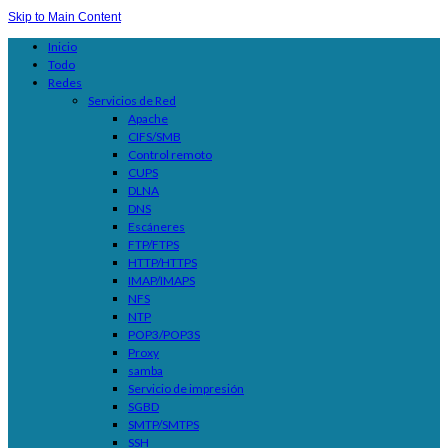
Skip to Main Content
Inicio
Todo
Redes
Servicios de Red
Apache
CIFS/SMB
Control remoto
CUPS
DLNA
DNS
Escáneres
FTP/FTPS
HTTP/HTTPS
IMAP/IMAPS
NFS
NTP
POP3/POP3S
Proxy
samba
Servicio de impresión
SGBD
SMTP/SMTPS
SSH