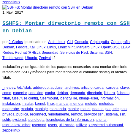
zeppelinux
1
May 2017
SSHFS: Montar directorio remoto con SSH
en Debian
por
J. Carlos
|
publicado en:
Arch Linux
,
CLI
,
Consola
,
Criptografía
,
Criptografía
,
Debian
,
Fedora
,
Kali Linux
,
Linux
,
Linux Mint
,
Manjaro Linux
,
OpenSUSE LEAP
,
Redes
,
Redhat (RHEL)
,
Seguridad
,
Servicios de Red
,
Sistema
,
SSH
,
Tumbleweed
,
Ubuntu
,
Zentyal
|
2
Instalación y configuración de los paquetes necesarios para montar directorio
remoto con SSH y métodos para montarlos con el comando sshfs y el archivo
fstab.
_netdev
,
/etc/fstab
,
addgroup
,
adduser
,
archivos
,
articulo
,
cargar
,
carpeta
,
clave
,
como
,
conectar
,
conexion
,
copiar
,
debian
,
demanda
,
directorio
,
fichero
,
ficheros
,
fstab
,
fuse
,
fuse.config
,
fusermount
,
IdentityFile
,
idmap=user
,
información
,
instalacion
,
instalar
,
kernel
,
linux
,
manual
,
memota
,
metodo
,
metodos
,
modprobe
,
modulo
,
montaje
,
montando
,
montar
,
mount
,
noauto
,
paquete
,
post
,
privada
,
publica
,
reconnect
,
remotamente
,
remoto
,
servidor ssh
,
sistema
,
ssh
,
sshfs
,
systemd
,
tecnologia
,
tecnologias de la informacion
,
tutorial
,
user_allow_other
,
usermod
,
users
,
utilizando
,
utilizar
,
x-systemd.automount
,
zeppelinux