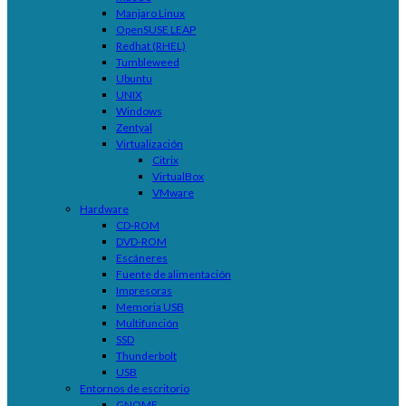
Manjaro Linux
OpenSUSE LEAP
Redhat (RHEL)
Tumbleweed
Ubuntu
UNIX
Windows
Zentyal
Virtualización
Citrix
VirtualBox
VMware
Hardware
CD-ROM
DVD-ROM
Escáneres
Fuente de alimentación
Impresoras
Memoria USB
Multifunción
SSD
Thunderbolt
USB
Entornos de escritorio
GNOME