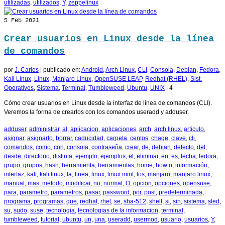
utilizadas
,
utilizados
,
Y
,
zeppelinux
5
Feb 2021
Crear usuarios en Linux desde la línea
de comandos
por
J. Carlos
|
publicado en:
Android
,
Arch Linux
,
CLI
,
Consola
,
Debian
,
Fedora
,
Kali Linux
,
Linux
,
Manjaro Linux
,
OpenSUSE LEAP
,
Redhat (RHEL)
,
Sist.
Operativos
,
Sistema
,
Terminal
,
Tumbleweed
,
Ubuntu
,
UNIX
|
4
Cómo crear usuarios en Linux desde la interfaz de línea de comandos (CLI).
Veremos la forma de crearlos con los comandos useradd y adduser.
adduser
,
administrar
,
al
,
aplicacion
,
aplicaciones
,
arch
,
arch linux
,
articulo
,
asignar
,
asignarlo
,
borrar
,
caducidad
,
carpeta
,
centos
,
chage
,
clave
,
cli
,
comandos
,
como
,
con
,
consola
,
contraseña
,
crear
,
de
,
debian
,
defecto
,
del
,
desde
,
directorio
,
distinta
,
ejemplo
,
ejemplos
,
el
,
eliminar
,
en
,
es
,
fecha
,
fedora
,
grupo
,
grupos
,
hash
,
herramienta
,
herramientas
,
home
,
howto
,
información
,
interfaz
,
kali
,
kali linux
,
la
,
linea
,
linux
,
linux mint
,
los
,
manjaro
,
manjaro linux
,
manual
,
mas
,
metodo
,
modificar
,
no
,
normal
,
O
,
opcion
,
opciones
,
opensuse
,
para
,
parametro
,
parametros
,
pasar
,
password
,
por
,
post
,
predeterminada
,
programa
,
programas
,
que
,
redhat
,
rhel
,
se
,
sha-512
,
shell
,
si
,
sin
,
sistema
,
sled
,
su
,
sudo
,
suse
,
tecnologia
,
tecnologias de la informacion
,
terminal
,
tumbleweed
,
tutorial
,
ubuntu
,
un
,
una
,
useradd
,
usermod
,
usuario
,
usuarios
,
Y
,