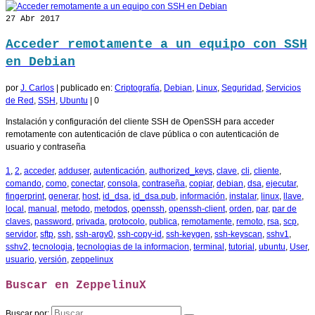
27
Abr 2017
Acceder remotamente a un equipo con SSH
en Debian
por
J. Carlos
|
publicado en:
Criptografía
,
Debian
,
Linux
,
Seguridad
,
Servicios
de Red
,
SSH
,
Ubuntu
|
0
Instalación y configuración del cliente SSH de OpenSSH para acceder
remotamente con autenticación de clave pública o con autenticación de
usuario y contraseña
1
,
2
,
acceder
,
adduser
,
autenticación
,
authorized_keys
,
clave
,
cli
,
cliente
,
comando
,
como
,
conectar
,
consola
,
contraseña
,
copiar
,
debian
,
dsa
,
ejecutar
,
fingerprint
,
generar
,
host
,
id_dsa
,
id_dsa.pub
,
información
,
instalar
,
linux
,
llave
,
local
,
manual
,
metodo
,
metodos
,
openssh
,
openssh-client
,
orden
,
par
,
par de
claves
,
password
,
privada
,
protocolo
,
publica
,
remotamente
,
remoto
,
rsa
,
scp
,
servidor
,
sftp
,
ssh
,
ssh-argv0
,
ssh-copy-id
,
ssh-keygen
,
ssh-keyscan
,
sshv1
,
sshv2
,
tecnologia
,
tecnologias de la informacion
,
terminal
,
tutorial
,
ubuntu
,
User
,
usuario
,
versión
,
zeppelinux
Buscar en ZeppelinuX
Buscar por: