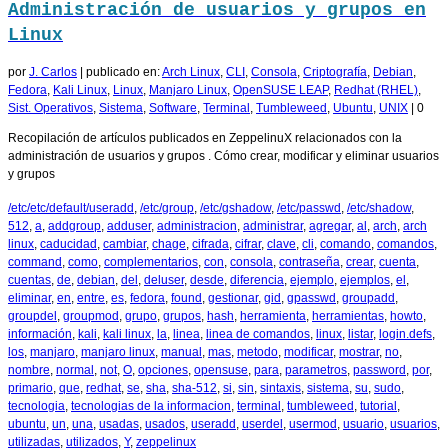
Administración de usuarios y grupos en
Linux
por
J. Carlos
|
publicado en:
Arch Linux
,
CLI
,
Consola
,
Criptografía
,
Debian
,
Fedora
,
Kali Linux
,
Linux
,
Manjaro Linux
,
OpenSUSE LEAP
,
Redhat (RHEL)
,
Sist. Operativos
,
Sistema
,
Software
,
Terminal
,
Tumbleweed
,
Ubuntu
,
UNIX
|
0
Recopilación de artículos publicados en ZeppelinuX relacionados con la
administración de usuarios y grupos . Cómo crear, modificar y eliminar usuarios
y grupos
/etc/etc/default/useradd
,
/etc/group
,
/etc/gshadow
,
/etc/passwd
,
/etc/shadow
,
512
,
a
,
addgroup
,
adduser
,
administracion
,
administrar
,
agregar
,
al
,
arch
,
arch
linux
,
caducidad
,
cambiar
,
chage
,
cifrada
,
cifrar
,
clave
,
cli
,
comando
,
comandos
,
command
,
como
,
complementarios
,
con
,
consola
,
contraseña
,
crear
,
cuenta
,
cuentas
,
de
,
debian
,
del
,
deluser
,
desde
,
diferencia
,
ejemplo
,
ejemplos
,
el
,
eliminar
,
en
,
entre
,
es
,
fedora
,
found
,
gestionar
,
gid
,
gpasswd
,
groupadd
,
groupdel
,
groupmod
,
grupo
,
grupos
,
hash
,
herramienta
,
herramientas
,
howto
,
información
,
kali
,
kali linux
,
la
,
linea
,
linea de comandos
,
linux
,
listar
,
login.defs
,
los
,
manjaro
,
manjaro linux
,
manual
,
mas
,
metodo
,
modificar
,
mostrar
,
no
,
nombre
,
normal
,
not
,
O
,
opciones
,
opensuse
,
para
,
parametros
,
password
,
por
,
primario
,
que
,
redhat
,
se
,
sha
,
sha-512
,
si
,
sin
,
sintaxis
,
sistema
,
su
,
sudo
,
tecnologia
,
tecnologias de la informacion
,
terminal
,
tumbleweed
,
tutorial
,
ubuntu
,
un
,
una
,
usadas
,
usados
,
useradd
,
userdel
,
usermod
,
usuario
,
usuarios
,
utilizadas
,
utilizados
,
Y
,
zeppelinux