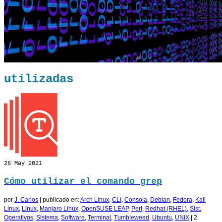
utilizadas
26
May 2021
Cómo utilizar el comando grep
por
J. Carlos
|
publicado en:
Arch Linux
,
CLI
,
Consola
,
Debian
,
Fedora
,
Kali
Linux
,
Linux
,
Manjaro Linux
,
OpenSUSE LEAP
,
Perl
,
Redhat (RHEL)
,
Sist.
Operativos
,
Sistema
,
Software
,
Terminal
,
Tumbleweed
,
Ubuntu
,
UNIX
|
2