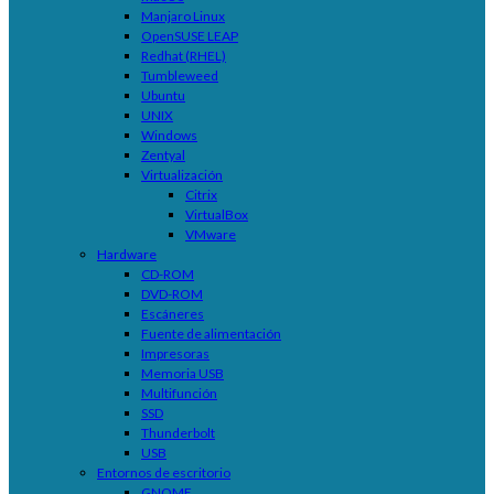
Manjaro Linux
OpenSUSE LEAP
Redhat (RHEL)
Tumbleweed
Ubuntu
UNIX
Windows
Zentyal
Virtualización
Citrix
VirtualBox
VMware
Hardware
CD-ROM
DVD-ROM
Escáneres
Fuente de alimentación
Impresoras
Memoria USB
Multifunción
SSD
Thunderbolt
USB
Entornos de escritorio
GNOME