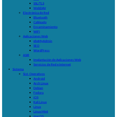
SSL/TLS
WebDAV
Electrónica de Red
Bluetooth
Cableado
Encaminamiento
WiFi
Aplicaciones Web
phpMyAdmin
SEO
WordPress
ASIR
Implantación de Aplicaciones Web
Servicios de Red e Internet
Sistema
Sist. Operativos
Android
Arch Linux
Debian
Fedora
iOS
Kali Linux
Linux
Linux Mint
macOS