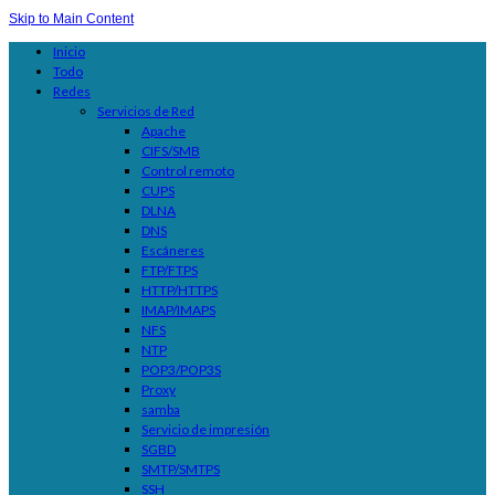
Skip to Main Content
Inicio
Todo
Redes
Servicios de Red
Apache
CIFS/SMB
Control remoto
CUPS
DLNA
DNS
Escáneres
FTP/FTPS
HTTP/HTTPS
IMAP/IMAPS
NFS
NTP
POP3/POP3S
Proxy
samba
Servicio de impresión
SGBD
SMTP/SMTPS
SSH