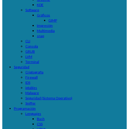
KDE
Software
Gráficos
GIMP
Impresión
Multimedia
snap
CLI
Consola
GRUB
LVM
Terminal
Seguridad
Criptografía
Firewall
IDS
iptables
Malware
Seguridad (Sistema Operativo)
Sniffer
Programación
Lenguajes
Bash
CSS