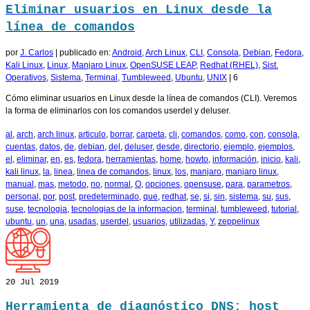
Eliminar usuarios en Linux desde la
línea de comandos
por
J. Carlos
|
publicado en:
Android
,
Arch Linux
,
CLI
,
Consola
,
Debian
,
Fedora
,
Kali Linux
,
Linux
,
Manjaro Linux
,
OpenSUSE LEAP
,
Redhat (RHEL)
,
Sist.
Operativos
,
Sistema
,
Terminal
,
Tumbleweed
,
Ubuntu
,
UNIX
|
6
Cómo eliminar usuarios en Linux desde la línea de comandos (CLI). Veremos
la forma de eliminarlos con los comandos userdel y deluser.
al
,
arch
,
arch linux
,
articulo
,
borrar
,
carpeta
,
cli
,
comandos
,
como
,
con
,
consola
,
cuentas
,
datos
,
de
,
debian
,
del
,
deluser
,
desde
,
directorio
,
ejemplo
,
ejemplos
,
el
,
eliminar
,
en
,
es
,
fedora
,
herramientas
,
home
,
howto
,
información
,
inicio
,
kali
,
kali linux
,
la
,
linea
,
linea de comandos
,
linux
,
los
,
manjaro
,
manjaro linux
,
manual
,
mas
,
metodo
,
no
,
normal
,
O
,
opciones
,
opensuse
,
para
,
parametros
,
personal
,
por
,
post
,
predeterminado
,
que
,
redhat
,
se
,
si
,
sin
,
sistema
,
su
,
sus
,
suse
,
tecnologia
,
tecnologias de la informacion
,
terminal
,
tumbleweed
,
tutorial
,
ubuntu
,
un
,
una
,
usadas
,
userdel
,
usuarios
,
utilizadas
,
Y
,
zeppelinux
20
Jul 2019
Herramienta de diagnóstico DNS: host