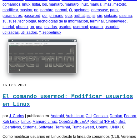
comandos
,
linux
,
listar
,
los
,
manjaro
,
manjaro linux
,
manual
,
mas
,
metodo
,
modificar
,
mostrar
,
no
,
nombre
,
normal
,
O
,
opciones
,
opensuse
,
para
,
parametros
,
password
,
por
,
primario
,
que
,
redhat
,
se
,
si
,
sin
,
sintaxis
,
sistema
,
su
,
suse
,
tecnologia
,
tecnologias de la informacion
,
terminal
,
tumbleweed
,
tutorial
,
ubuntu
,
un
,
una
,
usadas
,
usados
,
usermod
,
usuario
,
usuarios
,
utilizadas
,
utilizados
,
Y
,
zeppelinux
16
Feb 2021
El comando usermod: Modificar usuarios
en Linux
por
J. Carlos
|
publicado en:
Android
,
Arch Linux
,
CLI
,
Consola
,
Debian
,
Fedora
,
Kali Linux
,
Linux
,
Manjaro Linux
,
OpenSUSE LEAP
,
Redhat (RHEL)
,
Sist.
Operativos
,
Sistema
,
Software
,
Terminal
,
Tumbleweed
,
Ubuntu
,
UNIX
|
0
Cómo modificar usuarios en Linux desde la línea de comandos (CLI). Veremos