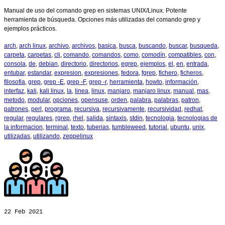
Manual de uso del comando grep en sistemas UNIX/Linux. Potente
herramienta de búsqueda. Opciones más utilizadas del comando grep y
ejemplos prácticos.
arch
,
arch linux
,
archivo
,
archivos
,
basica
,
busca
,
buscando
,
buscar
,
busqueda
,
carpeta
,
carpetas
,
cli
,
comando
,
comandos
,
como
,
comodín
,
compatibles
,
con
,
consola
,
de
,
debian
,
directorio
,
directorios
,
egrep
,
ejemplos
,
el
,
en
,
entrada
,
entubar
,
estandar
,
expresion
,
expresiones
,
fedora
,
fgrep
,
fichero
,
ficheros
,
filosofia
,
grep
,
grep -E
,
grep -F
,
grep -r
,
herramienta
,
howto
,
información
,
interfaz
,
kali
,
kali linux
,
la
,
linea
,
linux
,
manjaro
,
manjaro linux
,
manual
,
mas
,
metodo
,
modular
,
opciones
,
opensuse
,
orden
,
palabra
,
palabras
,
patron
,
patrones
,
perl
,
programa
,
recursiva
,
recursivamente
,
recursividad
,
redhat
,
regular
,
regulares
,
rgrep
,
rhel
,
salida
,
sintaxis
,
stdin
,
tecnologia
,
tecnologias de
la informacion
,
terminal
,
texto
,
tuberias
,
tumbleweed
,
tutorial
,
ubuntu
,
unix
,
utilizadas
,
utilizando
,
zeppelinux
22
Feb 2021