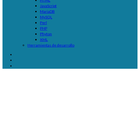
HTML
JavaScript
MariaDB
MySQL
Perl
PHP
Phyton
XML
Herramientas de desarrollo