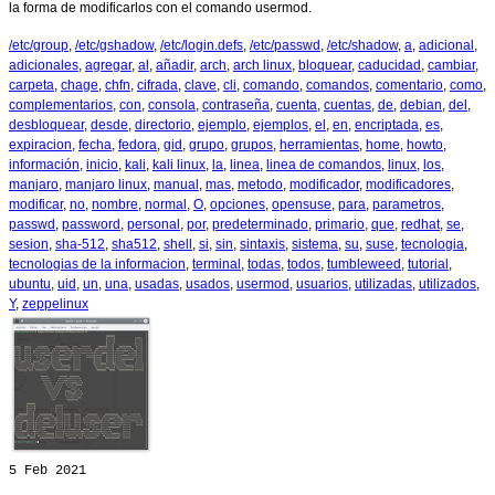
la forma de modificarlos con el comando usermod.
/etc/group
,
/etc/gshadow
,
/etc/login.defs
,
/etc/passwd
,
/etc/shadow
,
a
,
adicional
,
adicionales
,
agregar
,
al
,
añadir
,
arch
,
arch linux
,
bloquear
,
caducidad
,
cambiar
,
carpeta
,
chage
,
chfn
,
cifrada
,
clave
,
cli
,
comando
,
comandos
,
comentario
,
como
,
complementarios
,
con
,
consola
,
contraseña
,
cuenta
,
cuentas
,
de
,
debian
,
del
,
desbloquear
,
desde
,
directorio
,
ejemplo
,
ejemplos
,
el
,
en
,
encriptada
,
es
,
expiracion
,
fecha
,
fedora
,
gid
,
grupo
,
grupos
,
herramientas
,
home
,
howto
,
información
,
inicio
,
kali
,
kali linux
,
la
,
linea
,
linea de comandos
,
linux
,
los
,
manjaro
,
manjaro linux
,
manual
,
mas
,
metodo
,
modificador
,
modificadores
,
modificar
,
no
,
nombre
,
normal
,
O
,
opciones
,
opensuse
,
para
,
parametros
,
passwd
,
password
,
personal
,
por
,
predeterminado
,
primario
,
que
,
redhat
,
se
,
sesion
,
sha-512
,
sha512
,
shell
,
si
,
sin
,
sintaxis
,
sistema
,
su
,
suse
,
tecnologia
,
tecnologias de la informacion
,
terminal
,
todas
,
todos
,
tumbleweed
,
tutorial
,
ubuntu
,
uid
,
un
,
una
,
usadas
,
usados
,
usermod
,
usuarios
,
utilizadas
,
utilizados
,
Y
,
zeppelinux
5
Feb 2021