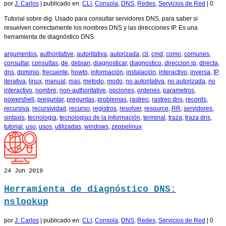
por
J. Carlos
|
publicado en:
CLI
,
Consola
,
DNS
,
Redes
,
Servicios de Red
|
0
Tutorial sobre dig. Usado para consultar servidores DNS, para saber si
resuelven correctamente los nombres DNS y las direcciones IP. Es una
herramienta de diagnóstico DNS.
argumentos
,
authoritative
,
autoritativa
,
autorizada
,
cli
,
cmd
,
como
,
comunes
,
consultar
,
consultas
,
de
,
debian
,
diagnosticar
,
diagnostico
,
direccion ip
,
directa
,
dns
,
dominio
,
frecuente
,
howto
,
información
,
instalación
,
interactivo
,
inversa
,
IP
,
iterativa
,
linux
,
manual
,
mas
,
metodo
,
modo
,
no autoritativa
,
no autorizada
,
no
interactivo
,
nombre
,
non-authoritative
,
opciones
,
ordenes
,
parametros
,
powershell
,
preguntar
,
preguntas
,
problemas
,
rastreo
,
rastreo dns
,
records
,
recursiva
,
recursividad
,
recurso
,
registros
,
resolver
,
resource
,
RR
,
servidores
,
sintaxis
,
tecnologia
,
tecnologias de la información
,
terminal
,
traza
,
traza dns
,
tutorial
,
uso
,
usos
,
utilizadas
,
windows
,
zeppelinux
24
Jun 2019
Herramienta de diagnóstico DNS:
nslookup
por
J. Carlos
|
publicado en:
CLI
,
Consola
,
DNS
,
Redes
,
Servicios de Red
|
0