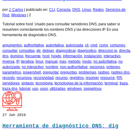
por
J. Carlos
|
publicado en:
CLI
,
Consola
,
DNS
,
Linux
,
Redes
,
Servicios de
Red
,
Windows
|
2
Tutorial sobre host. Usado para consultar servidores DNS, para saber si
resuelven correctamente los nombres DNS y las direcciones IP. Es una
herramienta de diagnóstico DNS.
argumentos
,
authoritative
,
autoritativa
,
autorizada
,
cli
,
cmd
,
como
,
comunes
,
consultar
,
consultas
,
de
,
debian
,
diagnosticar
,
diagnostico
,
direccion ip
,
directa
,
dns
,
dominio
,
frecuente
,
host
,
howto
,
información
,
instalación
,
interactivo
,
inversa
,
IP
,
iterativa
,
linux
,
manual
,
mas
,
metodo
,
modo
,
no autoritativa
,
no
autorizada
,
no interactivo
,
nombre
,
non-authoritative
,
opciones
,
ordenes
,
parametros
,
powershell
,
preguntar
,
preguntas
,
problemas
,
rastreo
,
rastreo dns
,
records
,
recursiva
,
recursividad
,
recurso
,
registros
,
resolver
,
resource
,
RR
,
servidores
,
sintaxis
,
tecnologia
,
tecnologias de la información
,
terminal
,
traza
,
traza dns
,
tutorial
,
uso
,
usos
,
utilizadas
,
windows
,
zeppelinux
27
Jun 2019
Herramienta de diagnóstico DNS: dig