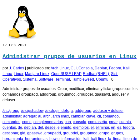
17
Feb 2021
Administrar grupos de usuarios en Linux
por
J. Carlos
|
publicado en:
Arch Linux
,
CLI
,
Consola
,
Debian
,
Fedora
,
Kali
Linux
,
Linux
,
Manjaro Linux
,
OpenSUSE LEAP
,
Redhat (RHEL)
,
Sist.
Operativos
,
Sistema
,
Software
,
Terminal
,
Tumbleweed
,
Ubuntu
|
0
Administrar grupos de usuarios. Crear, modificar, eliminar y listar grupos con los
comandos groupadd, addgroup, groupmod, groupdel, gpasswd, adduser y
deluser.
/etc/group
,
/etc/gshadow
,
/etc/login.defs
,
a
,
addgroup
,
adduser y deluser
,
administrar
,
agregar
,
al
,
arch
,
arch linux
,
cambiar
,
clave
,
cli
,
comando
,
comandos
,
como
,
complementarios
,
con
,
consola
,
contraseña
,
crear
,
cuenta
,
cuentas
,
de
,
debian
,
del
,
desde
,
ejemplo
,
ejemplos
,
el
,
eliminar
,
en
,
es
,
fedora
,
gestionar
,
gid
,
gpasswd
,
groupadd
,
groupdel
,
groupmod
,
grupo
,
grupos
,
herramienta
,
herramientas
,
howto
,
información
,
kali
,
kali linux
,
la
,
linea
,
linea de