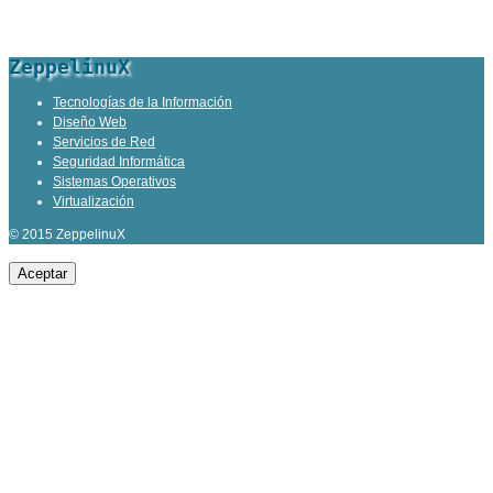
ZeppelinuX
Tecnologías de la Información
Diseño Web
Servicios de Red
Seguridad Informática
Sistemas Operativos
Virtualización
© 2015 ZeppelinuX
Aceptar