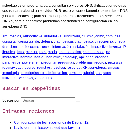
nslookup es un programa para consultar servidores DNS. Utilizado, entre otras
cosas, para saber si un servidor DNS resuelve correctamente los nombres DNS
y las direcciones IP, para solucionar problemas frecuentes de los servidores
DNS o, para diagnosticar problemas ocasionales de configuración en los
servidores DNS.
argumentos
,
authoritative
,
autoritativa
,
autorizada
,
cli
,
cmd
,
como
,
comunes
,
consultar
,
consultas
,
de
,
debian
,
diagnosticar
,
diagnostico
,
direccion ip
,
directa
,
dns
,
dominio
,
frecuente
,
howto
,
información
,
instalación
,
interactivo
,
inversa
,
IP
,
iterativa
,
linux
,
manual
,
mas
,
modo
,
no autoritativa
,
no autorizada
,
no
interactivo
,
nombre
,
non-authoritative
,
nslookup
,
opciones
,
ordenes
,
parametros
,
powershell
,
preguntar
,
preguntas
,
problemas
,
records
,
recursiva
,
recursividad
,
recurso
,
registros
,
resolver
,
resource
,
RR
,
servidores
,
sintaxis
,
tecnologia
,
tecnologias de la información
,
terminal
,
tutorial
,
uso
,
usos
,
utilizadas
,
windows
,
zeppelinux
Buscar en ZeppelinuX
Buscar por:
Entradas recientes
Configuración de los repositorios de Debian 12
key is stored in legacy trusted.gpg keyring