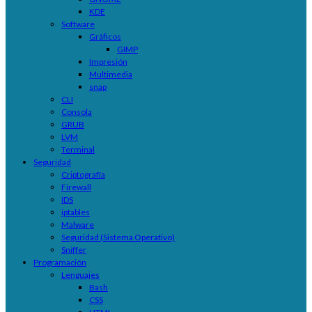
KDE
Software
Gráficos
GIMP
Impresión
Multimedia
snap
CLI
Consola
GRUB
LVM
Terminal
Seguridad
Criptografía
Firewall
IDS
iptables
Malware
Seguridad (Sistema Operativo)
Sniffer
Programación
Lenguajes
Bash
CSS