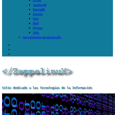
HTML
JavaScript
MariaDB
MySQL
Perl
PHP
Phyton
XML
Herramientas de desarrollo
Sitio dedicado a las Tecnologías de la Información