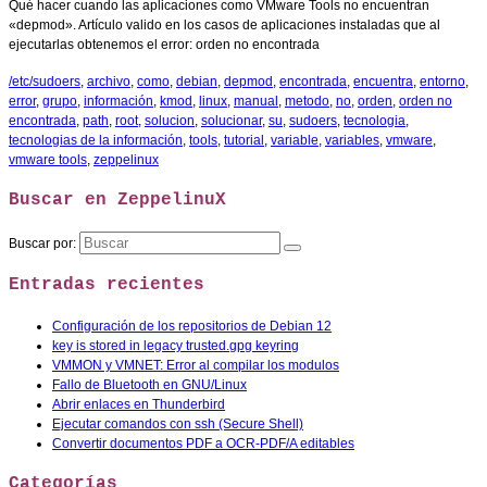
Qué hacer cuando las aplicaciones como VMware Tools no encuentran
«depmod». Artículo valido en los casos de aplicaciones instaladas que al
ejecutarlas obtenemos el error: orden no encontrada
/etc/sudoers
,
archivo
,
como
,
debian
,
depmod
,
encontrada
,
encuentra
,
entorno
,
error
,
grupo
,
información
,
kmod
,
linux
,
manual
,
metodo
,
no
,
orden
,
orden no
encontrada
,
path
,
root
,
solucion
,
solucionar
,
su
,
sudoers
,
tecnologia
,
tecnologias de la información
,
tools
,
tutorial
,
variable
,
variables
,
vmware
,
vmware tools
,
zeppelinux
Buscar en ZeppelinuX
Buscar por:
Entradas recientes
Configuración de los repositorios de Debian 12
key is stored in legacy trusted.gpg keyring
VMMON y VMNET: Error al compilar los modulos
Fallo de Bluetooth en GNU/Linux
Abrir enlaces en Thunderbird
Ejecutar comandos con ssh (Secure Shell)
Convertir documentos PDF a OCR-PDF/A editables
Categorías