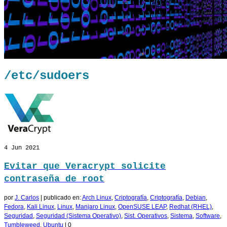
/etc/sudoers
4
Jun 2021
Evitar que Veracrypt solicite
contraseña de root
por
J. Carlos
|
publicado en:
Arch Linux
,
Criptografía
,
Criptografía
,
Debian
,
Fedora
,
Kali Linux
,
Linux
,
Manjaro Linux
,
OpenSUSE LEAP
,
Redhat (RHEL)
,
Seguridad
,
Seguridad (Sistema Operativo)
,
Sist. Operativos
,
Sistema
,
Software
,
Tumbleweed
,
Ubuntu
|
0