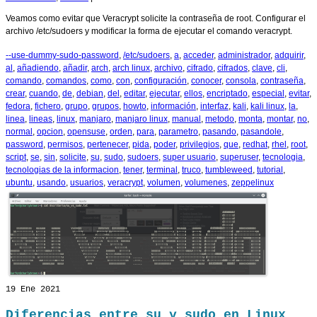
Veamos como evitar que Veracrypt solicite la contraseña de root. Configurar el
archivo /etc/sudoers y modificar la forma de ejecutar el comando veracrypt.
--use-dummy-sudo-password
,
/etc/sudoers
,
a
,
acceder
,
administrador
,
adquirir
,
al
,
añadiendo
,
añadir
,
arch
,
arch linux
,
archivo
,
cifrado
,
cifrados
,
clave
,
cli
,
comando
,
comandos
,
como
,
con
,
configuración
,
conocer
,
consola
,
contraseña
,
crear
,
cuando
,
de
,
debian
,
del
,
editar
,
ejecutar
,
ellos
,
encriptado
,
especial
,
evitar
,
fedora
,
fichero
,
grupo
,
grupos
,
howto
,
información
,
interfaz
,
kali
,
kali linux
,
la
,
linea
,
lineas
,
linux
,
manjaro
,
manjaro linux
,
manual
,
metodo
,
monta
,
montar
,
no
,
normal
,
opcion
,
opensuse
,
orden
,
para
,
parametro
,
pasando
,
pasandole
,
password
,
permisos
,
pertenecer
,
pida
,
poder
,
privilegios
,
que
,
redhat
,
rhel
,
root
,
script
,
se
,
sin
,
solicite
,
su
,
sudo
,
sudoers
,
super usuario
,
superuser
,
tecnologia
,
tecnologias de la informacion
,
tener
,
terminal
,
truco
,
tumbleweed
,
tutorial
,
ubuntu
,
usando
,
usuarios
,
veracrypt
,
volumen
,
volumenes
,
zeppelinux
19
Ene 2021
Diferencias entre su y sudo en Linux