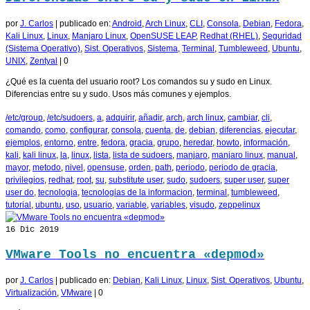
por
J. Carlos
|
publicado en:
Android
,
Arch Linux
,
CLI
,
Consola
,
Debian
,
Fedora
,
Kali Linux
,
Linux
,
Manjaro Linux
,
OpenSUSE LEAP
,
Redhat (RHEL)
,
Seguridad
(Sistema Operativo)
,
Sist. Operativos
,
Sistema
,
Terminal
,
Tumbleweed
,
Ubuntu
,
UNIX
,
Zentyal
|
0
¿Qué es la cuenta del usuario root? Los comandos su y sudo en Linux.
Diferencias entre su y sudo. Usos más comunes y ejemplos.
/etc/group
,
/etc/sudoers
,
a
,
adquirir
,
añadir
,
arch
,
arch linux
,
cambiar
,
cli
,
comando
,
como
,
configurar
,
consola
,
cuenta
,
de
,
debian
,
diferencias
,
ejecutar
,
ejemplos
,
entorno
,
entre
,
fedora
,
gracia
,
grupo
,
heredar
,
howto
,
información
,
kali
,
kali linux
,
la
,
linux
,
lista
,
lista de sudoers
,
manjaro
,
manjaro linux
,
manual
,
mayor
,
metodo
,
nivel
,
opensuse
,
orden
,
path
,
periodo
,
periodo de gracia
,
privilegios
,
redhat
,
root
,
su
,
substitute user
,
sudo
,
sudoers
,
super user
,
super
user do
,
tecnologia
,
tecnologias de la informacion
,
terminal
,
tumbleweed
,
tutorial
,
ubuntu
,
uso
,
usuario
,
variable
,
variables
,
visudo
,
zeppelinux
16
Dic 2019
VMware Tools no encuentra «depmod»
por
J. Carlos
|
publicado en:
Debian
,
Kali Linux
,
Linux
,
Sist. Operativos
,
Ubuntu
,
Virtualización
,
VMware
|
0