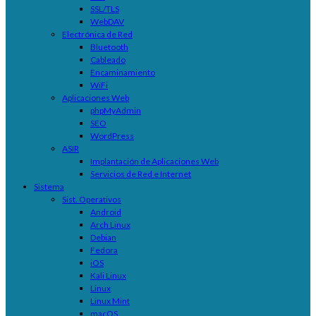
SSL/TLS
WebDAV
Electrónica de Red
Bluetooth
Cableado
Encaminamiento
WiFi
Aplicaciones Web
phpMyAdmin
SEO
WordPress
ASIR
Implantación de Aplicaciones Web
Servicios de Red e Internet
Sistema
Sist. Operativos
Android
Arch Linux
Debian
Fedora
iOS
Kali Linux
Linux
Linux Mint
macOS