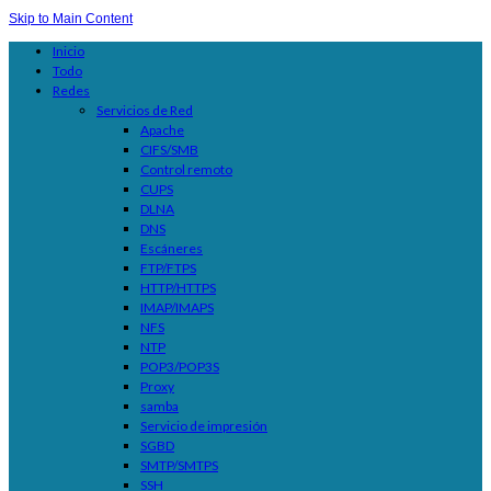
Skip to Main Content
Inicio
Todo
Redes
Servicios de Red
Apache
CIFS/SMB
Control remoto
CUPS
DLNA
DNS
Escáneres
FTP/FTPS
HTTP/HTTPS
IMAP/IMAPS
NFS
NTP
POP3/POP3S
Proxy
samba
Servicio de impresión
SGBD
SMTP/SMTPS
SSH