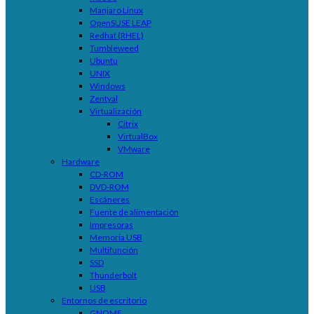
Manjaro Linux
OpenSUSE LEAP
Redhat (RHEL)
Tumbleweed
Ubuntu
UNIX
Windows
Zentyal
Virtualización
Citrix
VirtualBox
VMware
Hardware
CD-ROM
DVD-ROM
Escáneres
Fuente de alimentación
Impresoras
Memoria USB
Multifunción
SSD
Thunderbolt
USB
Entornos de escritorio
GNOME