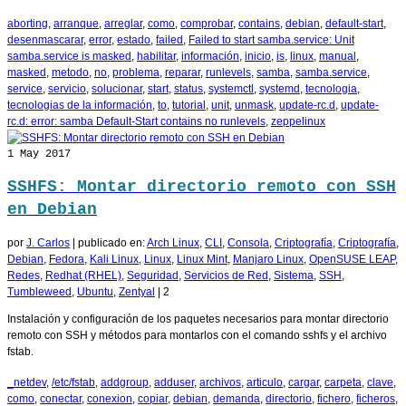
aborting
,
arranque
,
arreglar
,
como
,
comprobar
,
contains
,
debian
,
default-start
,
desenmascarar
,
error
,
estado
,
failed
,
Failed to start samba.service: Unit
samba.service is masked
,
habilitar
,
información
,
inicio
,
is
,
linux
,
manual
,
masked
,
metodo
,
no
,
problema
,
reparar
,
runlevels
,
samba
,
samba.service
,
service
,
servicio
,
solucionar
,
start
,
status
,
systemctl
,
systemd
,
tecnologia
,
tecnologias de la información
,
to
,
tutorial
,
unit
,
unmask
,
update-rc.d
,
update-
rc.d: error: samba Default-Start contains no runlevels
,
zeppelinux
1
May 2017
SSHFS: Montar directorio remoto con SSH
en Debian
por
J. Carlos
|
publicado en:
Arch Linux
,
CLI
,
Consola
,
Criptografía
,
Criptografía
,
Debian
,
Fedora
,
Kali Linux
,
Linux
,
Linux Mint
,
Manjaro Linux
,
OpenSUSE LEAP
,
Redes
,
Redhat (RHEL)
,
Seguridad
,
Servicios de Red
,
Sistema
,
SSH
,
Tumbleweed
,
Ubuntu
,
Zentyal
|
2
Instalación y configuración de los paquetes necesarios para montar directorio
remoto con SSH y métodos para montarlos con el comando sshfs y el archivo
fstab.
_netdev
,
/etc/fstab
,
addgroup
,
adduser
,
archivos
,
articulo
,
cargar
,
carpeta
,
clave
,
como
,
conectar
,
conexion
,
copiar
,
debian
,
demanda
,
directorio
,
fichero
,
ficheros
,