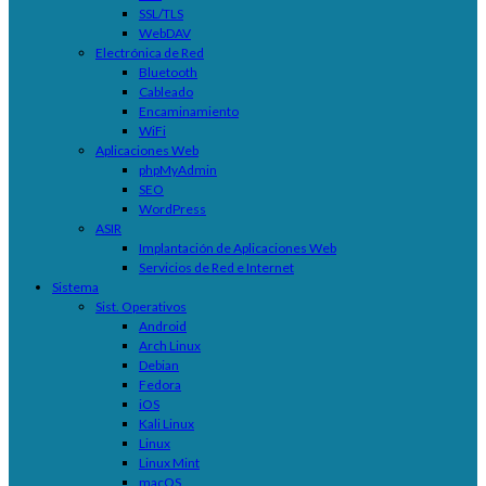
SSL/TLS
WebDAV
Electrónica de Red
Bluetooth
Cableado
Encaminamiento
WiFi
Aplicaciones Web
phpMyAdmin
SEO
WordPress
ASIR
Implantación de Aplicaciones Web
Servicios de Red e Internet
Sistema
Sist. Operativos
Android
Arch Linux
Debian
Fedora
iOS
Kali Linux
Linux
Linux Mint
macOS