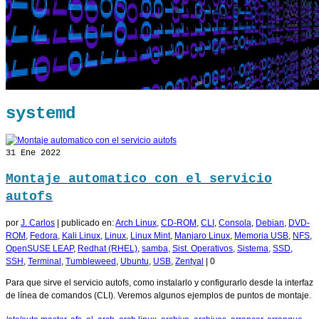
systemd
31
Ene 2022
Montaje automatico con el servicio
autofs
por
J. Carlos
|
publicado en:
Arch Linux
,
CD-ROM
,
CLI
,
Consola
,
Debian
,
DVD-
ROM
,
Fedora
,
Kali Linux
,
Linux
,
Linux Mint
,
Manjaro Linux
,
Memoria USB
,
NFS
,
OpenSUSE LEAP
,
Redhat (RHEL)
,
samba
,
Sist. Operativos
,
Sistema
,
SSD
,
SSH
,
Terminal
,
Tumbleweed
,
Ubuntu
,
USB
,
Zentyal
|
0
Para que sirve el servicio autofs, como instalarlo y configurarlo desde la interfaz
de línea de comandos (CLI). Veremos algunos ejemplos de puntos de montaje.