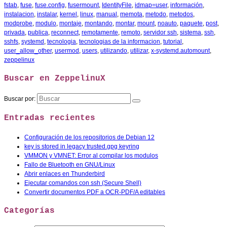
fstab
,
fuse
,
fuse.config
,
fusermount
,
IdentityFile
,
idmap=user
,
información
,
instalacion
,
instalar
,
kernel
,
linux
,
manual
,
memota
,
metodo
,
metodos
,
modprobe
,
modulo
,
montaje
,
montando
,
montar
,
mount
,
noauto
,
paquete
,
post
,
privada
,
publica
,
reconnect
,
remotamente
,
remoto
,
servidor ssh
,
sistema
,
ssh
,
sshfs
,
systemd
,
tecnologia
,
tecnologias de la informacion
,
tutorial
,
user_allow_other
,
usermod
,
users
,
utilizando
,
utilizar
,
x-systemd.automount
,
zeppelinux
Buscar en ZeppelinuX
Buscar por:
Entradas recientes
Configuración de los repositorios de Debian 12
key is stored in legacy trusted.gpg keyring
VMMON y VMNET: Error al compilar los modulos
Fallo de Bluetooth en GNU/Linux
Abrir enlaces en Thunderbird
Ejecutar comandos con ssh (Secure Shell)
Convertir documentos PDF a OCR-PDF/A editables
Categorías