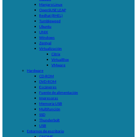
Manjaro Linux
OpenSUSE LEAP
Redhat (RHEL)
Tumbleweed
Ubuntu
UNIX
Windows
Zentyal
Virtualización
Citrix
VirtualBox
VMware
Hardware
CD-ROM
DVD-ROM
Escáneres
Fuente de alimentación
Impresoras
Memoria USB
Multifunción
SSD
Thunderbolt
USB
Entornos de escritorio
GNOME