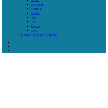
HTML
JavaScript
MariaDB
MySQL
Perl
PHP
Phyton
XML
Herramientas de desarrollo