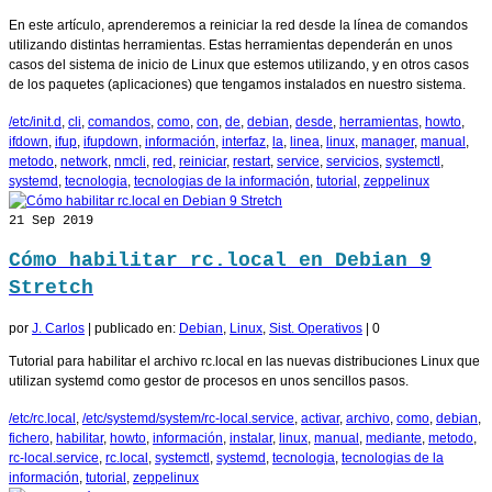
En este artículo, aprenderemos a reiniciar la red desde la línea de comandos
utilizando distintas herramientas. Estas herramientas dependerán en unos
casos del sistema de inicio de Linux que estemos utilizando, y en otros casos
de los paquetes (aplicaciones) que tengamos instalados en nuestro sistema.
/etc/init.d
,
cli
,
comandos
,
como
,
con
,
de
,
debian
,
desde
,
herramientas
,
howto
,
ifdown
,
ifup
,
ifupdown
,
información
,
interfaz
,
la
,
linea
,
linux
,
manager
,
manual
,
metodo
,
network
,
nmcli
,
red
,
reiniciar
,
restart
,
service
,
servicios
,
systemctl
,
systemd
,
tecnologia
,
tecnologias de la información
,
tutorial
,
zeppelinux
21
Sep 2019
Cómo habilitar rc.local en Debian 9
Stretch
por
J. Carlos
|
publicado en:
Debian
,
Linux
,
Sist. Operativos
|
0
Tutorial para habilitar el archivo rc.local en las nuevas distribuciones Linux que
utilizan systemd como gestor de procesos en unos sencillos pasos.
/etc/rc.local
,
/etc/systemd/system/rc-local.service
,
activar
,
archivo
,
como
,
debian
,
fichero
,
habilitar
,
howto
,
información
,
instalar
,
linux
,
manual
,
mediante
,
metodo
,
rc-local.service
,
rc.local
,
systemctl
,
systemd
,
tecnologia
,
tecnologias de la
información
,
tutorial
,
zeppelinux