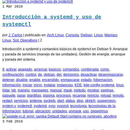
1
Mar 2019
Introducción a systemd y uso de
systemctl
por
J. Carlos
|
publicado en:
Arch Linux
,
Consola
,
Debian
,
Linux
,
Manjaro
Linux
,
Sist. Operativos
|
2
Introducción a systemd y comandos básicos de systemct en Debian 9. Arranque
y parada de servicios (manejo de las unidades). Gestión de energía: arranque
y parada del sistema.
9
,
activar
,
apagado
,
arrancar
,
basicos
,
comandos
,
combinada
,
como
,
configuración
,
control
,
de
,
debian
,
del
,
demonios
,
desactivar
,
desenmascarar
,
detener
,
disable
,
enable
,
encendido
,
enmascarar
,
estado
,
hibernacion
,
información
,
iniciar
,
inicio
,
instalar
,
instancias
,
KDE
,
kde-config-systemd
,
linux
,
listar
,
lsb
,
manejo
,
manpages
,
manual
,
mask
,
metodo
,
mostrar
,
paginas
,
paquete
,
parar
,
plantillas
,
plasma
,
procesos
,
recargar
,
reinicio
,
reload
,
remoto
,
restart
,
servicios
,
sistema
,
sockets
,
start
,
status
,
stop
,
stretch
,
suspension
,
system v
,
systemctl
,
systemd
,
sysv
,
sysvinit
,
tecnologia
,
tecnologias de la
informacion
,
tutorial
,
ubicacion
,
unidades
,
unmask
,
uso
,
zeppelinux
3
Feb 2019