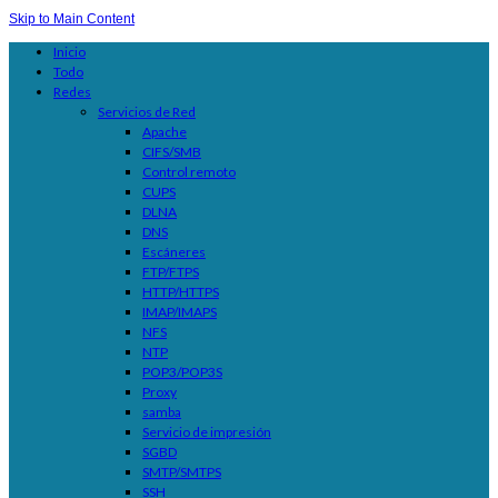
Skip to Main Content
Inicio
Todo
Redes
Servicios de Red
Apache
CIFS/SMB
Control remoto
CUPS
DLNA
DNS
Escáneres
FTP/FTPS
HTTP/HTTPS
IMAP/IMAPS
NFS
NTP
POP3/POP3S
Proxy
samba
Servicio de impresión
SGBD
SMTP/SMTPS
SSH