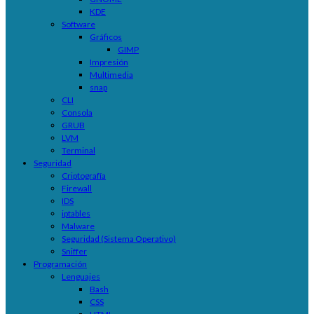
KDE
Software
Gráficos
GIMP
Impresión
Multimedia
snap
CLI
Consola
GRUB
LVM
Terminal
Seguridad
Criptografía
Firewall
IDS
iptables
Malware
Seguridad (Sistema Operativo)
Sniffer
Programación
Lenguajes
Bash
CSS