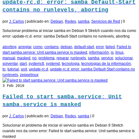
update-rc.d: error: samba Default-Start
contains no runlevels, aborting
por
J. Carlos
|
publicado en:
Debian
,
Redes
,
samba
,
Servicios de Red
|
0
Solucionar problema al iniciar samba en Debian 9 Stretch cuando nos da como
error: update-rc.d: error: samba Default-Start contains no runlevels, aborting
aborting
,
arreglar
,
como
,
contains
,
debian
,
default-start
,
error
,
failed
,
Failed to
start samba.service: Unit samba.service is masked
,
información
,
is
,
linux
,
manual
,
masked
,
no
,
problema
,
reparar
,
runlevels
,
samba
,
service
,
solucionar
,
solventar
,
start
,
systemctl
,
systemd
,
tecnologia
,
tecnologias de la información
,
to
,
tutorial
,
unit
,
update-rc.d
,
update-rc.d: error: samba Default-Start contains no
runlevels
,
zeppelinux
3
Feb 2019
Failed to start samba.service: Unit
samba.service is masked
por
J. Carlos
|
publicado en:
Debian
,
Redes
,
samba
|
0
Solucionar el problema de iniciar el servicio samba en Debian 9 Stretch
cuando nos da como error: Failed to start samba.service: Unit samba.service is
masked