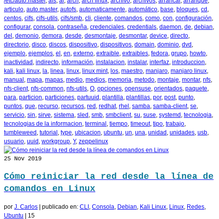
/etc/auto.master
,
afs
,
al
,
arch
,
arch linux
,
archivo
,
archivos
,
arrancar
,
arranque
,
articulo
,
auto.master
,
autofs
,
automaticamente
,
automático
,
base
,
bloques
,
cd
,
centos
,
cifs
,
cifs-utils
,
cifs/smb
,
cli
,
cliente
,
comandos
,
como
,
con
,
configuración
,
configurar
,
consola
,
contraseña
,
credenciales
,
credentials
,
daemon
,
de
,
debian
,
del
,
demonio
,
demora
,
desde
,
desmontaje
,
desmontar
,
device
,
directo
,
directorio
,
disco
,
discos
,
dispositivo
,
dispositivos
,
domain
,
dominio
,
dvd
,
ejemplo
,
ejemplos
,
el
,
en
,
externo
,
extraible
,
extraibles
,
fedora
,
grupo
,
howto
,
inactividad
,
indirecto
,
información
,
instalacion
,
instalar
,
interfaz
,
introduccion
,
kali
,
kali linux
,
la
,
linea
,
linux
,
linux mint
,
los
,
maestro
,
manjaro
,
manjaro linux
,
manual
,
mapa
,
mapas
,
medio
,
medios
,
memoria
,
metodo
,
montaje
,
montar
,
nfs
,
nfs-client
,
nfs-common
,
nfs-utils
,
O
,
opciones
,
opensuse
,
orientados
,
paquete
,
para
,
particion
,
particiones
,
partuuid
,
plantilla
,
plantillas
,
por
,
post
,
punto
,
puntos
,
que
,
recurso
,
recursos
,
red
,
redhat
,
rhel
,
samba
,
samba-client
,
se
,
servicio
,
sin
,
sirve
,
sistema
,
sled
,
smb
,
smbclient
,
su
,
suse
,
systemd
,
tecnologia
,
tecnologias de la informacion
,
terminal
,
tiempo
,
timeout
,
tipo
,
trabajo
,
tumbleweed
,
tutorial
,
type
,
ubicacion
,
ubuntu
,
un
,
una
,
unidad
,
unidades
,
usb
,
usuario
,
uuid
,
workgroup
,
Y
,
zeppelinux
25
Nov 2019
Cómo reiniciar la red desde la línea de
comandos en Linux
por
J. Carlos
|
publicado en:
CLI
,
Consola
,
Debian
,
Kali Linux
,
Linux
,
Redes
,
Ubuntu
|
15