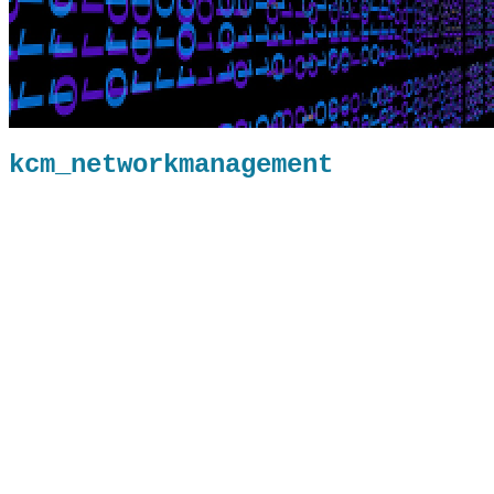
kcm_networkmanagement