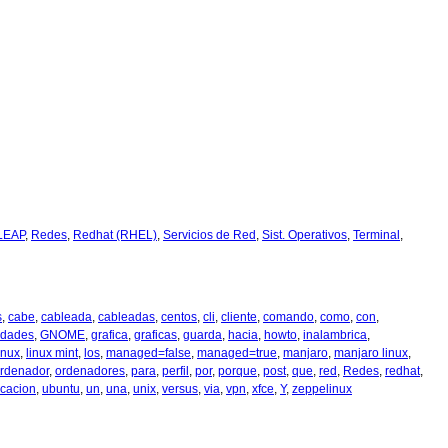
LEAP
,
Redes
,
Redhat (RHEL)
,
Servicios de Red
,
Sist. Operativos
,
Terminal
,
s
,
cabe
,
cableada
,
cableadas
,
centos
,
cli
,
cliente
,
comando
,
como
,
con
,
idades
,
GNOME
,
grafica
,
graficas
,
guarda
,
hacia
,
howto
,
inalambrica
,
inux
,
linux mint
,
los
,
managed=false
,
managed=true
,
manjaro
,
manjaro linux
,
rdenador
,
ordenadores
,
para
,
perfil
,
por
,
porque
,
post
,
que
,
red
,
Redes
,
redhat
,
icacion
,
ubuntu
,
un
,
una
,
unix
,
versus
,
via
,
vpn
,
xfce
,
Y
,
zeppelinux