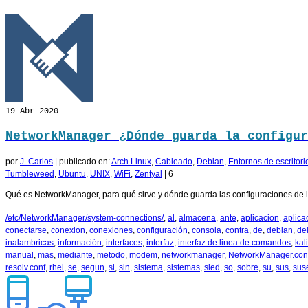
19
Abr 2020
NetworkManager ¿Dónde guarda la configur
por
J. Carlos
|
publicado en:
Arch Linux
,
Cableado
,
Debian
,
Entornos de escritori
Tumbleweed
,
Ubuntu
,
UNIX
,
WiFi
,
Zentyal
|
6
Qué es NetworkManager, para qué sirve y dónde guarda las configuraciones de la
/etc/NetworkManager/system-connections/
,
al
,
almacena
,
ante
,
aplicacion
,
aplica
conectarse
,
conexion
,
conexiones
,
configuración
,
consola
,
contra
,
de
,
debian
,
de
inalambricas
,
información
,
interfaces
,
interfaz
,
interfaz de linea de comandos
,
kali
manual
,
mas
,
mediante
,
metodo
,
modem
,
networkmanager
,
NetworkManager.con
resolv.conf
,
rhel
,
se
,
segun
,
si
,
sin
,
sistema
,
sistemas
,
sled
,
so
,
sobre
,
su
,
sus
,
sus