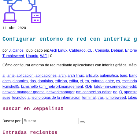
11
Abr 2020
Configurar entorno de red con interfaz g
por
J. Carlos
|
publicado en:
Arch Linux
,
Cableado
,
CLI
,
Consola
,
Debian
,
Entorno
Tumbleweed
,
Ubuntu
,
WiFi
|
0
Cómo configurar entorno de red mediante aplicaciones con interfaz gráfica. Mét
al
,
ante
,
aplicacion
,
aplicaciones
,
arch
,
arch linux
,
articulo
,
automática
,
bajo
,
band
dhcp
,
dinamica
,
dns
,
dominios
,
edicion
,
editar
,
el
,
en
,
entorno
,
entre
,
es
,
escritorio
kcmshell5
,
kcmshell5 kcm_networkmanagement
,
KDE
,
kde5-nm-connection-edit
network-manager-gnome
,
networkmanager
,
nm-connection-editor
,
no
,
O
,
opensu
suse
,
tecnologia
,
tecnologias de la informacion
,
terminal
,
tras
,
tumbleweed
,
tutori
Buscar en ZeppelinuX
Buscar por:
Entradas recientes