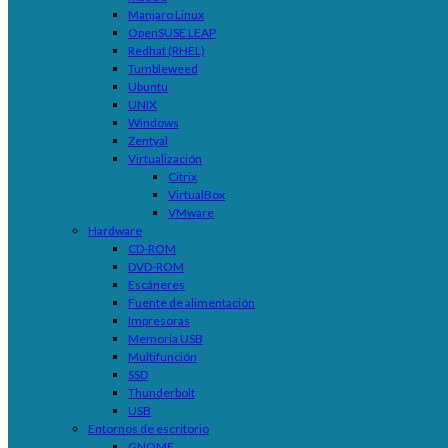
Manjaro Linux
OpenSUSE LEAP
Redhat (RHEL)
Tumbleweed
Ubuntu
UNIX
Windows
Zentyal
Virtualización
Citrix
VirtualBox
VMware
Hardware
CD-ROM
DVD-ROM
Escáneres
Fuente de alimentación
Impresoras
Memoria USB
Multifunción
SSD
Thunderbolt
USB
Entornos de escritorio
GNOME