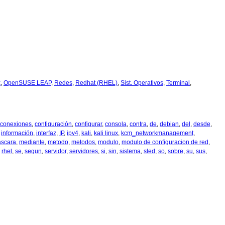
x
,
OpenSUSE LEAP
,
Redes
,
Redhat (RHEL)
,
Sist. Operativos
,
Terminal
,
conexiones
,
configuración
,
configurar
,
consola
,
contra
,
de
,
debian
,
del
,
desde
,
,
información
,
interfaz
,
IP
,
ipv4
,
kali
,
kali linux
,
kcm_networkmanagement
,
scara
,
mediante
,
metodo
,
metodos
,
modulo
,
modulo de configuracion de red
,
,
rhel
,
se
,
segun
,
servidor
,
servidores
,
si
,
sin
,
sistema
,
sled
,
so
,
sobre
,
su
,
sus
,