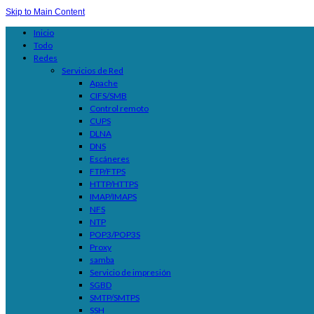
Skip to Main Content
Inicio
Todo
Redes
Servicios de Red
Apache
CIFS/SMB
Control remoto
CUPS
DLNA
DNS
Escáneres
FTP/FTPS
HTTP/HTTPS
IMAP/IMAPS
NFS
NTP
POP3/POP3S
Proxy
samba
Servicio de impresión
SGBD
SMTP/SMTPS
SSH