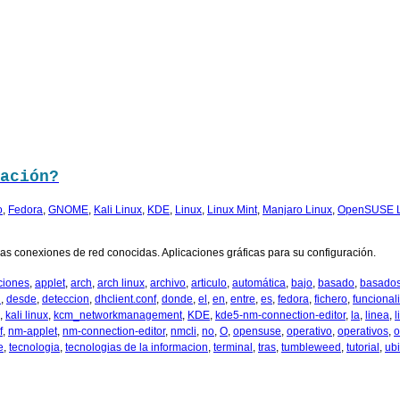
ación?
o
,
Fedora
,
GNOME
,
Kali Linux
,
KDE
,
Linux
,
Linux Mint
,
Manjaro Linux
,
OpenSUSE 
s conexiones de red conocidas. Aplicaciones gráficas para su configuración.
ciones
,
applet
,
arch
,
arch linux
,
archivo
,
articulo
,
automática
,
bajo
,
basado
,
basado
l
,
desde
,
deteccion
,
dhclient.conf
,
donde
,
el
,
en
,
entre
,
es
,
fedora
,
fichero
,
funcional
,
kali linux
,
kcm_networkmanagement
,
KDE
,
kde5-nm-connection-editor
,
la
,
linea
,
l
f
,
nm-applet
,
nm-connection-editor
,
nmcli
,
no
,
O
,
opensuse
,
operativo
,
operativos
,
o
e
,
tecnologia
,
tecnologias de la informacion
,
terminal
,
tras
,
tumbleweed
,
tutorial
,
ub