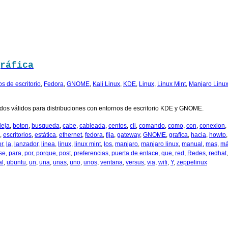
ráfica
s de escritorio
,
Fedora
,
GNOME
,
Kali Linux
,
KDE
,
Linux
,
Linux Mint
,
Manjaro Linu
odos válidos para distribuciones con entornos de escritorio KDE y GNOME.
eja
,
boton
,
busqueda
,
cabe
,
cableada
,
centos
,
cli
,
comando
,
como
,
con
,
conexion
,
,
escritorios
,
estática
,
ethernet
,
fedora
,
fija
,
gateway
,
GNOME
,
grafica
,
hacia
,
howto
or
,
la
,
lanzador
,
linea
,
linux
,
linux mint
,
los
,
manjaro
,
manjaro linux
,
manual
,
mas
,
má
se
,
para
,
por
,
porque
,
post
,
preferencias
,
puerta de enlace
,
que
,
red
,
Redes
,
redhat
al
,
ubuntu
,
un
,
una
,
unas
,
uno
,
unos
,
ventana
,
versus
,
via
,
wifi
,
Y
,
zeppelinux