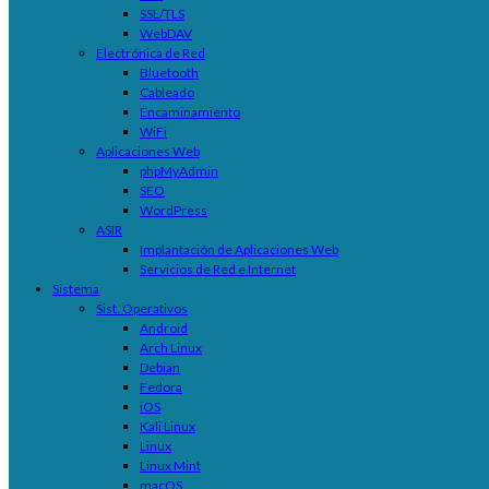
SSL/TLS
WebDAV
Electrónica de Red
Bluetooth
Cableado
Encaminamiento
WiFi
Aplicaciones Web
phpMyAdmin
SEO
WordPress
ASIR
Implantación de Aplicaciones Web
Servicios de Red e Internet
Sistema
Sist. Operativos
Android
Arch Linux
Debian
Fedora
iOS
Kali Linux
Linux
Linux Mint
macOS