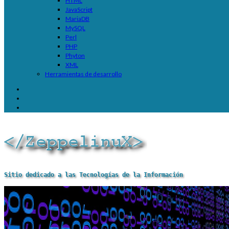
HTML
JavaScript
MariaDB
MySQL
Perl
PHP
Phyton
XML
Herramientas de desarrollo
Sitio dedicado a las Tecnologías de la Información