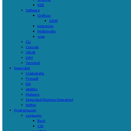
KDE
Software
Gráficos
GIMP
Impresión
Multimedia
snap
CLI
Consola
GRUB
LVM
Terminal
Seguridad
Criptografía
Firewall
IDS
iptables
Malware
Seguridad (Sistema Operativo)
Sniffer
Programación
Lenguajes
Bash
CSS