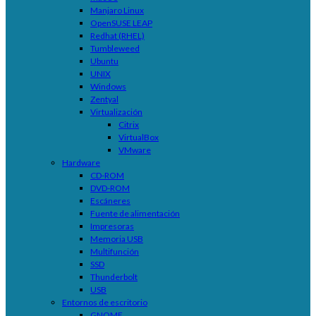
Manjaro Linux
OpenSUSE LEAP
Redhat (RHEL)
Tumbleweed
Ubuntu
UNIX
Windows
Zentyal
Virtualización
Citrix
VirtualBox
VMware
Hardware
CD-ROM
DVD-ROM
Escáneres
Fuente de alimentación
Impresoras
Memoria USB
Multifunción
SSD
Thunderbolt
USB
Entornos de escritorio
GNOME