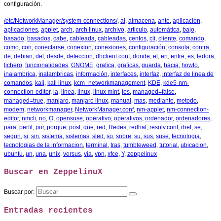
configuración.
/etc/NetworkManager/system-connections/
,
al
,
almacena
,
ante
,
aplicacion
,
aplicaciones
,
applet
,
arch
,
arch linux
,
archivo
,
articulo
,
automática
,
bajo
,
basado
,
basados
,
cabe
,
cableada
,
cableadas
,
centos
,
cli
,
cliente
,
comando
,
como
,
con
,
conectarse
,
conexion
,
conexiones
,
configuración
,
consola
,
contra
,
de
,
debian
,
del
,
desde
,
deteccion
,
dhclient.conf
,
donde
,
el
,
en
,
entre
,
es
,
fedora
,
fichero
,
funcionalidades
,
GNOME
,
grafica
,
graficas
,
guarda
,
hacia
,
howto
,
inalambrica
,
inalambricas
,
información
,
interfaces
,
interfaz
,
interfaz de linea de
comandos
,
kali
,
kali linux
,
kcm_networkmanagement
,
KDE
,
kde5-nm-
connection-editor
,
la
,
linea
,
linux
,
linux mint
,
los
,
managed=false
,
managed=true
,
manjaro
,
manjaro linux
,
manual
,
mas
,
mediante
,
metodo
,
modem
,
networkmanager
,
NetworkManager.conf
,
nm-applet
,
nm-connection-
editor
,
nmcli
,
no
,
O
,
opensuse
,
operativo
,
operativos
,
ordenador
,
ordenadores
,
para
,
perfil
,
por
,
porque
,
post
,
que
,
red
,
Redes
,
redhat
,
resolv.conf
,
rhel
,
se
,
segun
,
si
,
sin
,
sistema
,
sistemas
,
sled
,
so
,
sobre
,
su
,
sus
,
suse
,
tecnologia
,
tecnologias de la informacion
,
terminal
,
tras
,
tumbleweed
,
tutorial
,
ubicacion
,
ubuntu
,
un
,
una
,
unix
,
versus
,
via
,
vpn
,
xfce
,
Y
,
zeppelinux
Buscar en ZeppelinuX
Buscar por:
Entradas recientes