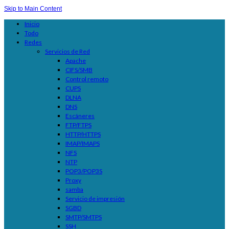
Skip to Main Content
Inicio
Todo
Redes
Servicios de Red
Apache
CIFS/SMB
Control remoto
CUPS
DLNA
DNS
Escáneres
FTP/FTPS
HTTP/HTTPS
IMAP/IMAPS
NFS
NTP
POP3/POP3S
Proxy
samba
Servicio de impresión
SGBD
SMTP/SMTPS
SSH