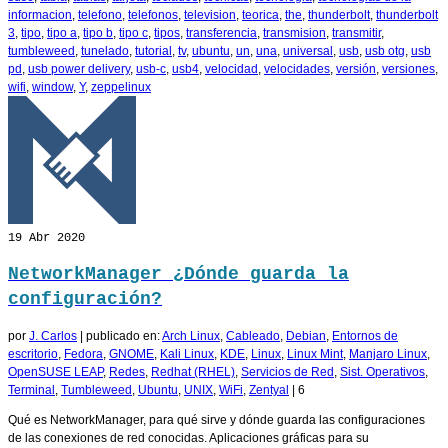
informacion
,
telefono
,
telefonos
,
television
,
teorica
,
the
,
thunderbolt
,
thunderbolt
3
,
tipo
,
tipo a
,
tipo b
,
tipo c
,
tipos
,
transferencia
,
transmision
,
transmitir
,
tumbleweed
,
tunelado
,
tutorial
,
tv
,
ubuntu
,
un
,
una
,
universal
,
usb
,
usb otg
,
usb
pd
,
usb power delivery
,
usb-c
,
usb4
,
velocidad
,
velocidades
,
versión
,
versiones
,
wifi
,
window
,
Y
,
zeppelinux
19
Abr 2020
NetworkManager ¿Dónde guarda la
configuración?
por
J. Carlos
|
publicado en:
Arch Linux
,
Cableado
,
Debian
,
Entornos de
escritorio
,
Fedora
,
GNOME
,
Kali Linux
,
KDE
,
Linux
,
Linux Mint
,
Manjaro Linux
,
OpenSUSE LEAP
,
Redes
,
Redhat (RHEL)
,
Servicios de Red
,
Sist. Operativos
,
Terminal
,
Tumbleweed
,
Ubuntu
,
UNIX
,
WiFi
,
Zentyal
|
6
Qué es NetworkManager, para qué sirve y dónde guarda las configuraciones
de las conexiones de red conocidas. Aplicaciones gráficas para su