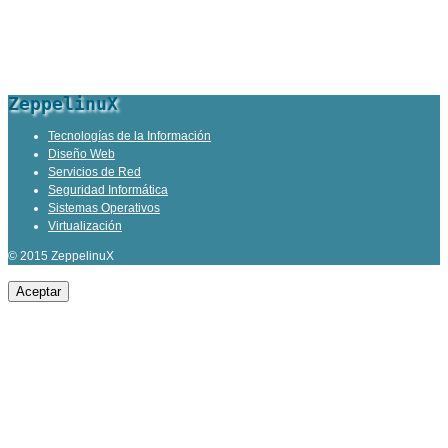
ZeppelinuX
Tecnologías de la Información
Diseño Web
Servicios de Red
Seguridad Informática
Sistemas Operativos
Virtualización
© 2015 ZeppelinuX
Aceptar