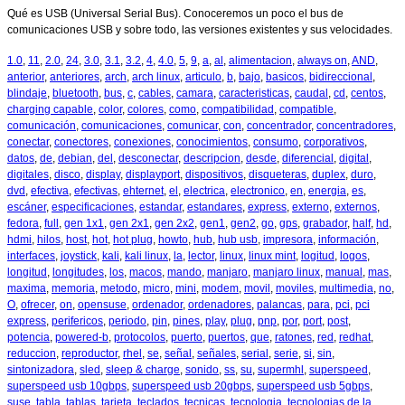
Qué es USB (Universal Serial Bus). Conoceremos un poco el bus de
comunicaciones USB y sobre todo, las versiones existentes y sus velocidades.
1.0
,
11
,
2.0
,
24
,
3.0
,
3.1
,
3.2
,
4
,
4.0
,
5
,
9
,
a
,
al
,
alimentacion
,
always on
,
AND
,
anterior
,
anteriores
,
arch
,
arch linux
,
articulo
,
b
,
bajo
,
basicos
,
bidireccional
,
blindaje
,
bluetooth
,
bus
,
c
,
cables
,
camara
,
caracteristicas
,
caudal
,
cd
,
centos
,
charging capable
,
color
,
colores
,
como
,
compatibilidad
,
compatible
,
comunicación
,
comunicaciones
,
comunicar
,
con
,
concentrador
,
concentradores
,
conectar
,
conectores
,
conexiones
,
conocimientos
,
consumo
,
corporativos
,
datos
,
de
,
debian
,
del
,
desconectar
,
descripcion
,
desde
,
diferencial
,
digital
,
digitales
,
disco
,
display
,
displayport
,
dispositivos
,
disqueteras
,
duplex
,
duro
,
dvd
,
efectiva
,
efectivas
,
ehternet
,
el
,
electrica
,
electronico
,
en
,
energia
,
es
,
escáner
,
especificaciones
,
estandar
,
estandares
,
express
,
externo
,
externos
,
fedora
,
full
,
gen 1x1
,
gen 2x1
,
gen 2x2
,
gen1
,
gen2
,
go
,
gps
,
grabador
,
half
,
hd
,
hdmi
,
hilos
,
host
,
hot
,
hot plug
,
howto
,
hub
,
hub usb
,
impresora
,
información
,
interfaces
,
joystick
,
kali
,
kali linux
,
la
,
lector
,
linux
,
linux mint
,
logitud
,
logos
,
longitud
,
longitudes
,
los
,
macos
,
mando
,
manjaro
,
manjaro linux
,
manual
,
mas
,
maxima
,
memoria
,
metodo
,
micro
,
mini
,
modem
,
movil
,
moviles
,
multimedia
,
no
,
O
,
ofrecer
,
on
,
opensuse
,
ordenador
,
ordenadores
,
palancas
,
para
,
pci
,
pci
express
,
perifericos
,
periodo
,
pin
,
pines
,
play
,
plug
,
pnp
,
por
,
port
,
post
,
potencia
,
powered-b
,
protocolos
,
puerto
,
puertos
,
que
,
ratones
,
red
,
redhat
,
reduccion
,
reproductor
,
rhel
,
se
,
señal
,
señales
,
serial
,
serie
,
si
,
sin
,
sintonizadora
,
sled
,
sleep & charge
,
sonido
,
ss
,
su
,
supermhl
,
superspeed
,
superspeed usb 10gbps
,
superspeed usb 20gbps
,
superspeed usb 5gbps
,
suse
,
tabla
,
tablas
,
tarjeta
,
teclados
,
tecnicas
,
tecnologia
,
tecnologias de la