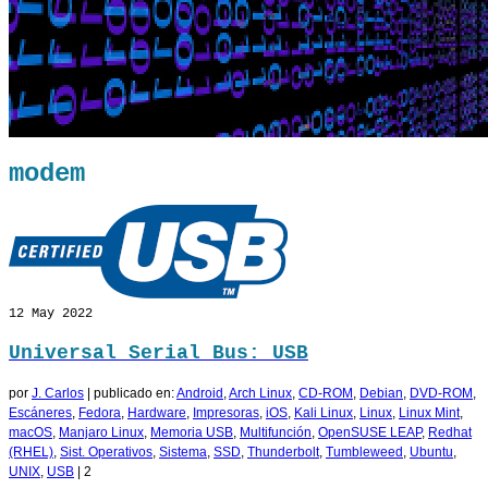
modem
12
May 2022
Universal Serial Bus: USB
por
J. Carlos
|
publicado en:
Android
,
Arch Linux
,
CD-ROM
,
Debian
,
DVD-ROM
,
Escáneres
,
Fedora
,
Hardware
,
Impresoras
,
iOS
,
Kali Linux
,
Linux
,
Linux Mint
,
macOS
,
Manjaro Linux
,
Memoria USB
,
Multifunción
,
OpenSUSE LEAP
,
Redhat
(RHEL)
,
Sist. Operativos
,
Sistema
,
SSD
,
Thunderbolt
,
Tumbleweed
,
Ubuntu
,
UNIX
,
USB
|
2