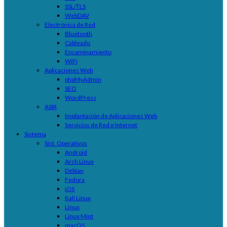
SSL/TLS
WebDAV
Electrónica de Red
Bluetooth
Cableado
Encaminamiento
WiFi
Aplicaciones Web
phpMyAdmin
SEO
WordPress
ASIR
Implantación de Aplicaciones Web
Servicios de Red e Internet
Sistema
Sist. Operativos
Android
Arch Linux
Debian
Fedora
iOS
Kali Linux
Linux
Linux Mint
macOS