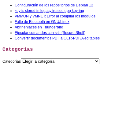
Configuración de los repositorios de Debian 12
key is stored in legacy trusted.gpg keyring
VMMON y VMNET: Error al compilar los modulos
Fallo de Bluetooth en GNU/Linux
Abrir enlaces en Thunderbird
Ejecutar comandos con ssh (Secure Shell)
Convertir documentos PDF a OCR-PDF/A editables
Categorías
Categorías