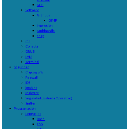
KDE
Software
Gráficos
GIMP
Impresión
Multimedia
snap
CLI
Consola
GRUB
LVM
Terminal
Seguridad
Criptografía
Firewall
IDS
iptables
Malware
Seguridad (Sistema Operativo)
Sniffer
Programación
Lenguajes
Bash
CSS