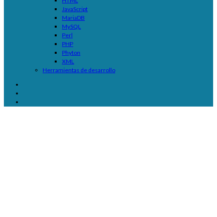
HTML
JavaScript
MariaDB
MySQL
Perl
PHP
Phyton
XML
Herramientas de desarrollo