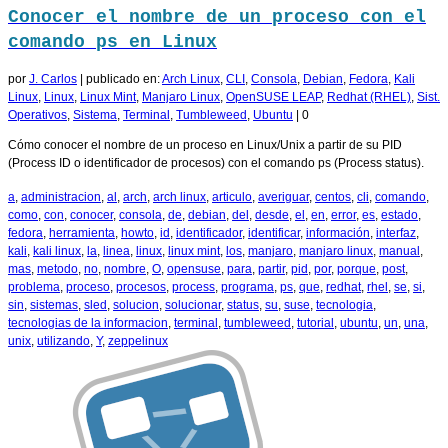
Conocer el nombre de un proceso con el
comando ps en Linux
por
J. Carlos
|
publicado en:
Arch Linux
,
CLI
,
Consola
,
Debian
,
Fedora
,
Kali
Linux
,
Linux
,
Linux Mint
,
Manjaro Linux
,
OpenSUSE LEAP
,
Redhat (RHEL)
,
Sist.
Operativos
,
Sistema
,
Terminal
,
Tumbleweed
,
Ubuntu
|
0
Cómo conocer el nombre de un proceso en Linux/Unix a partir de su PID
(Process ID o identificador de procesos) con el comando ps (Process status).
a
,
administracion
,
al
,
arch
,
arch linux
,
articulo
,
averiguar
,
centos
,
cli
,
comando
,
como
,
con
,
conocer
,
consola
,
de
,
debian
,
del
,
desde
,
el
,
en
,
error
,
es
,
estado
,
fedora
,
herramienta
,
howto
,
id
,
identificador
,
identificar
,
información
,
interfaz
,
kali
,
kali linux
,
la
,
linea
,
linux
,
linux mint
,
los
,
manjaro
,
manjaro linux
,
manual
,
mas
,
metodo
,
no
,
nombre
,
O
,
opensuse
,
para
,
partir
,
pid
,
por
,
porque
,
post
,
problema
,
proceso
,
procesos
,
process
,
programa
,
ps
,
que
,
redhat
,
rhel
,
se
,
si
,
sin
,
sistemas
,
sled
,
solucion
,
solucionar
,
status
,
su
,
suse
,
tecnologia
,
tecnologias de la informacion
,
terminal
,
tumbleweed
,
tutorial
,
ubuntu
,
un
,
una
,
unix
,
utilizando
,
Y
,
zeppelinux