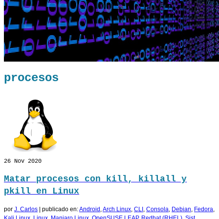
procesos
26
Nov 2020
Matar procesos con kill, killall y
pkill en Linux
por
J. Carlos
|
publicado en:
Android
,
Arch Linux
,
CLI
,
Consola
,
Debian
,
Fedora
,
Kali Linux
,
Linux
,
Manjaro Linux
,
OpenSUSE LEAP
,
Redhat (RHEL)
,
Sist.