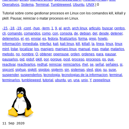
Operativos
,
Sistema
,
Terminal
,
Tumbleweed
,
Ubuntu
,
UNIX
|
0
Tutorial sobre como gestionar procesos en Linux con los comandos kill, killall y
pkill. Pausar, reiniciar o matar procesos en Linux.
-15
,
-18
,
-19
,
-cont
,
-hup
,
-term
,
1
,
9
,
al
,
arch
,
arch linux
,
articulo
,
buscar
,
centos
,
cli
,
comando
,
comandos
,
como
,
con
,
consola
,
de
,
debian
,
del
,
desde
,
detener
,
detenerlos
,
el
,
en
,
enviar
,
es
,
fedora
,
finalizarlos
,
forma
,
grep
,
howto
,
información
,
inmediata
,
interfaz
,
kali
,
kali linux
,
kill
,
killall
,
la
,
linea
,
linux
,
linux
mint
,
listar
,
localizar
,
los
,
manjaro
,
manjaro linux
,
manual
,
mas
,
matar
,
matarlos
,
metodo
,
no
,
nombre
,
O
,
obtener
,
opensuse
,
orden
,
ordenes
,
para
,
pausar
,
pausarlos
,
pid
,
pidof
,
pkill
,
por
,
porque
,
post
,
proceso
,
procesos
,
ps
,
que
,
reactivar
,
reactivarlos
,
redhat
,
reiniciar
,
reiniciarlos
,
rhel
,
se
,
señal
,
señales
,
si
,
sigcont
,
sighup
,
sigkill
,
sigstop
,
sigterm
,
sin
,
sistemas
,
sled
,
stop
,
su
,
suse
,
suspender
,
suspenderlos
,
tecnologia
,
tecnologias de la informacion
,
terminal
,
terminarlos
,
tumbleweed
,
tutorial
,
ubuntu
,
un
,
una
,
unix
,
Y
,
zeppelinux
11
Sep 2020