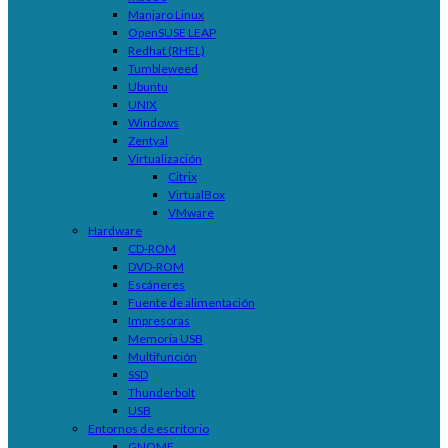
Manjaro Linux
OpenSUSE LEAP
Redhat (RHEL)
Tumbleweed
Ubuntu
UNIX
Windows
Zentyal
Virtualización
Citrix
VirtualBox
VMware
Hardware
CD-ROM
DVD-ROM
Escáneres
Fuente de alimentación
Impresoras
Memoria USB
Multifunción
SSD
Thunderbolt
USB
Entornos de escritorio
GNOME