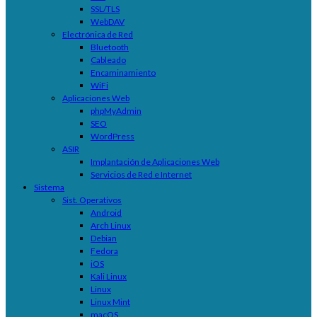
SSL/TLS
WebDAV
Electrónica de Red
Bluetooth
Cableado
Encaminamiento
WiFi
Aplicaciones Web
phpMyAdmin
SEO
WordPress
ASIR
Implantación de Aplicaciones Web
Servicios de Red e Internet
Sistema
Sist. Operativos
Android
Arch Linux
Debian
Fedora
iOS
Kali Linux
Linux
Linux Mint
macOS