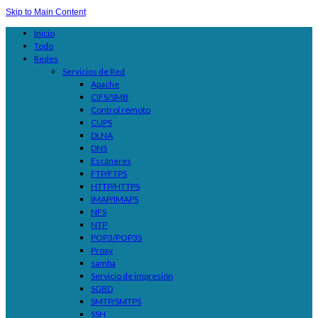
Skip to Main Content
Inicio
Todo
Redes
Servicios de Red
Apache
CIFS/SMB
Control remoto
CUPS
DLNA
DNS
Escáneres
FTP/FTPS
HTTP/HTTPS
IMAP/IMAPS
NFS
NTP
POP3/POP3S
Proxy
samba
Servicio de impresión
SGBD
SMTP/SMTPS
SSH