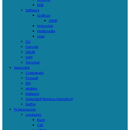
KDE
Software
Gráficos
GIMP
Impresión
Multimedia
snap
CLI
Consola
GRUB
LVM
Terminal
Seguridad
Criptografía
Firewall
IDS
iptables
Malware
Seguridad (Sistema Operativo)
Sniffer
Programación
Lenguajes
Bash
CSS