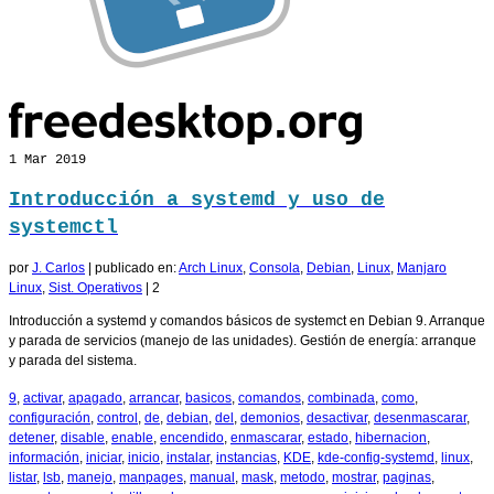
1
Mar 2019
Introducción a systemd y uso de
systemctl
por
J. Carlos
|
publicado en:
Arch Linux
,
Consola
,
Debian
,
Linux
,
Manjaro
Linux
,
Sist. Operativos
|
2
Introducción a systemd y comandos básicos de systemct en Debian 9. Arranque
y parada de servicios (manejo de las unidades). Gestión de energía: arranque
y parada del sistema.
9
,
activar
,
apagado
,
arrancar
,
basicos
,
comandos
,
combinada
,
como
,
configuración
,
control
,
de
,
debian
,
del
,
demonios
,
desactivar
,
desenmascarar
,
detener
,
disable
,
enable
,
encendido
,
enmascarar
,
estado
,
hibernacion
,
información
,
iniciar
,
inicio
,
instalar
,
instancias
,
KDE
,
kde-config-systemd
,
linux
,
listar
,
lsb
,
manejo
,
manpages
,
manual
,
mask
,
metodo
,
mostrar
,
paginas
,