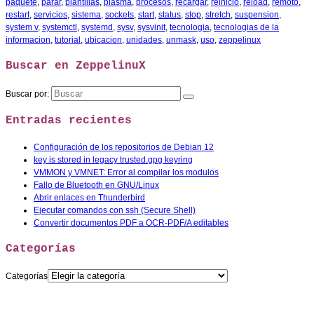
paquete
,
parar
,
plantillas
,
plasma
,
procesos
,
recargar
,
reinicio
,
reload
,
remoto
,
restart
,
servicios
,
sistema
,
sockets
,
start
,
status
,
stop
,
stretch
,
suspension
,
system v
,
systemctl
,
systemd
,
sysv
,
sysvinit
,
tecnologia
,
tecnologias de la
informacion
,
tutorial
,
ubicacion
,
unidades
,
unmask
,
uso
,
zeppelinux
Buscar en ZeppelinuX
Buscar por:
Entradas recientes
Configuración de los repositorios de Debian 12
key is stored in legacy trusted.gpg keyring
VMMON y VMNET: Error al compilar los modulos
Fallo de Bluetooth en GNU/Linux
Abrir enlaces en Thunderbird
Ejecutar comandos con ssh (Secure Shell)
Convertir documentos PDF a OCR-PDF/A editables
Categorías
Categorías