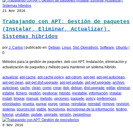
21
Nov 2016
Trabajando con APT: Gestión de paquetes
(Instalar, Eliminar, Actualizar).
Sistemas híbridos
por
J. Carlos
|
publicado en:
Debian
,
Linux
,
Sist. Operativos
,
Software
,
Ubuntu
|
0
Métodos para la gestión de paquetes .deb con APT. Instalación, eliminación y
actualización de paquetes y método para mantener un sistema híbrido.
actualizar
,
apt-cache
,
apt-cache policy
,
apt-cdrom
,
apt-get
,
apt-get autoclean
,
apt-get clean
,
apt-get dist-upgrade
,
apt-get update
,
apt-get upgrade
,
archivo
,
autoclean
,
cache
,
clean
,
como
,
crear
,
deb
,
debian
,
dist-upgrade
,
editar
,
eliminar
,
estable
,
fichero
,
gestión
,
gestionar
,
hibrido
,
inestable
,
información
,
instalar
,
install
,
limpiar
,
manual
,
metodo
,
opciones
,
paquete
,
policy
,
preferences
,
prioridades
,
prueba
,
purgar
,
purge
,
ramas
,
reinstalar
,
reinstall
,
remove
,
revisión
,
sistema
,
sources.list
,
stable
,
tecnologia
,
tecnologias de la información
,
testing
,
tutorial
,
unstable
,
update
,
upgrade
,
versión
,
zeppelinux
8
Nov 2016