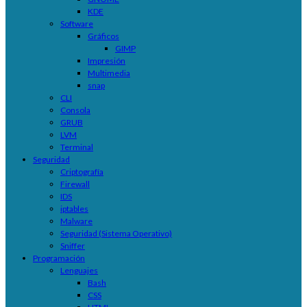
KDE
Software
Gráficos
GIMP
Impresión
Multimedia
snap
CLI
Consola
GRUB
LVM
Terminal
Seguridad
Criptografía
Firewall
IDS
iptables
Malware
Seguridad (Sistema Operativo)
Sniffer
Programación
Lenguajes
Bash
CSS