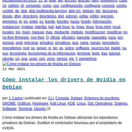
/etc/apt/sources.list.d/
,
12
,
al
,
ante
,
apt
,
archivo
,
articulo
,
bajo
,
bookworm
,
cabe
,
cd
,
cd/dvd
,
cli
,
comando
,
como
,
con
,
configuración
,
configurar
,
consola
,
contra
,
contrib
,
de
,
deb
,
deb-multimedia-keyring
,
deb-src
,
debian
,
del
,
descarga
,
desde
,
dfsg
,
directorio
,
directorios
,
dvd
,
edicion
,
editar
,
editor
,
ejemplo
,
ejemplos
,
el
,
en
,
entre
,
es
,
fuente
,
fuentes
,
hacia
,
howto
,
información
,
instalacion
,
instalar
,
interfaz
,
kali
,
kali linux
,
la
,
linea
,
linux
,
linux mint
,
local
,
locales
,
los
,
main
,
manual
,
mas
,
mediante
,
metodo
,
modificacion
,
modificar
,
no
,
no-free-firmware
,
non-free
,
O
,
oficial
,
oficiales
,
paquete
,
paquetes
,
para
,
por
,
porque
,
post
,
principal
,
privativo
,
privativos
,
que
,
rama
,
ramas
,
repositorio
,
repositorios
,
root
,
se
,
segun
,
si
,
sin
,
so
,
sobre
,
software
,
sources.list
,
stable
,
su
,
sus
,
tecnologia
,
tecnologias de la informacion
,
terminal
,
texto
,
tras
,
tutorial
,
ubuntu
,
un
,
una
,
unas
,
uno
,
unos
,
versus
,
via
,
Y
,
zeppelinux
12
Mar 2021
Cómo instalar los drivers de Nvidia en
Debian
por
J. Carlos
|
publicado en:
CLI
,
Consola
,
Debian
,
Entornos de escritorio
,
GNOME
,
Gráficos
,
Hardware
,
Kali Linux
,
KDE
,
Linux
,
Sist. Operativos
,
Sistema
,
Software
,
Terminal
,
Ubuntu
|
6
Cómo instalar los drivers de Nvidia en Debian utilizando los repositorios
privativos de Debian. Sustituir el controlador Nouveau por el propietario de
nVIDIA.