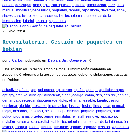
debian
,
descargar
,
dpkg
,
dpkg-buildpackage
,
fuente
,
información
,
libre
,
linux
,
manual
,
modificar
,
necesarios
,
paquetes
,
reparar
,
repositorio
,
rfakeroot
,
show
,
showsrc
,
software
,
source
,
sources.list
,
tecnologia
,
tecnologias de la
informacion
,
tutorial
,
ubuntu
,
zeppelinux
23
Nov 2016
Recopilatorio: Gestión de paquetes en
Debian
por
J. Carlos
|
publicado en:
Debian
,
Sist. Operativos
|
0
Este artículo es un recopilatorio de toda la información contenida en
ZeppelinuX referente a la gestión de paquetes .deb en distribuciones basadas
en Debian.
actualizar
,
añadir
,
apt
,
apt-cache
,
apt-cdrom
,
apt-file
,
apt-get
,
apt-listchanges
,
apt-spy
,
archivo
,
auto-apt
,
autoclean
,
clean
,
codigo
,
como
,
deb
,
deb-src
,
debian
,
demanda
,
descargar
,
dist-upgrade
,
dpkg
,
eliminar
,
estable
,
fuente
,
gestión
,
gestionar
,
hibrido
,
inestable
,
información
,
instalar
,
install
,
linux
,
listar
,
manual
,
mejor
,
metodos
,
netselect
,
netselect-apt
,
obtener
,
paquete
,
paquetes
,
para
,
policy
,
programa
,
prueba
,
purge
,
reinstalar
,
reinstall
,
remove
,
repositorio
,
revisión
,
sistema
,
sources.list
,
stable
,
tecnologia
,
tecnologias de la información
,
testing
,
trabajar
,
tutorial
,
ubuntu
,
unstable
,
update
,
upgrade
,
versión
,
zeppelinux