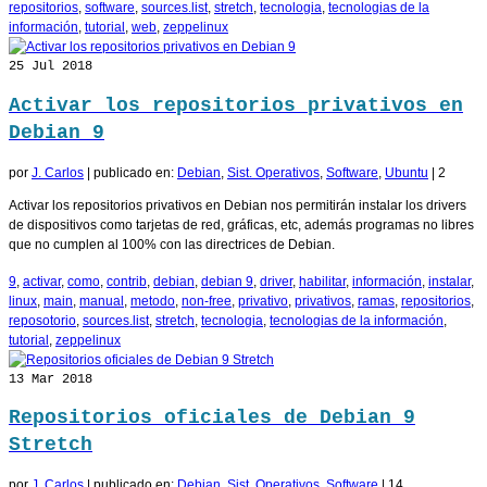
repositorios
,
software
,
sources.list
,
stretch
,
tecnologia
,
tecnologias de la
información
,
tutorial
,
web
,
zeppelinux
25
Jul 2018
Activar los repositorios privativos en
Debian 9
por
J. Carlos
|
publicado en:
Debian
,
Sist. Operativos
,
Software
,
Ubuntu
|
2
Activar los repositorios privativos en Debian nos permitirán instalar los drivers
de dispositivos como tarjetas de red, gráficas, etc, además programas no libres
que no cumplen al 100% con las directrices de Debian.
9
,
activar
,
como
,
contrib
,
debian
,
debian 9
,
driver
,
habilitar
,
información
,
instalar
,
linux
,
main
,
manual
,
metodo
,
non-free
,
privativo
,
privativos
,
ramas
,
repositorios
,
reposotorio
,
sources.list
,
stretch
,
tecnologia
,
tecnologias de la información
,
tutorial
,
zeppelinux
13
Mar 2018
Repositorios oficiales de Debian 9
Stretch
por
J. Carlos
|
publicado en:
Debian
,
Sist. Operativos
,
Software
|
14