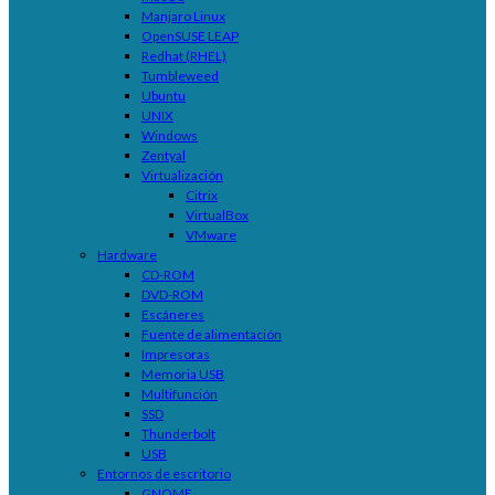
Manjaro Linux
OpenSUSE LEAP
Redhat (RHEL)
Tumbleweed
Ubuntu
UNIX
Windows
Zentyal
Virtualización
Citrix
VirtualBox
VMware
Hardware
CD-ROM
DVD-ROM
Escáneres
Fuente de alimentación
Impresoras
Memoria USB
Multifunción
SSD
Thunderbolt
USB
Entornos de escritorio
GNOME