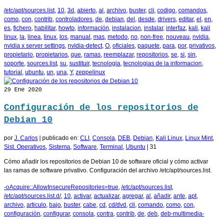
/etc/apt/sources.list
,
10
,
3d
,
abierto
,
al
,
archivo
,
buster
,
cli
,
codigo
,
comandos
,
como
,
con
,
contrib
,
controladores
,
de
,
debian
,
del
,
desde
,
drivers
,
editar
,
el
,
en
,
es
,
fichero
,
habilitar
,
howto
,
información
,
instalacion
,
instalar
,
interfaz
,
kali
,
kali
linux
,
la
,
linea
,
linux
,
los
,
manual
,
mas
,
metodo
,
no
,
non-free
,
nouveau
,
nvidia
,
nvidia x server settings
,
nvidia-detect
,
O
,
oficiales
,
paquete
,
para
,
por
,
privativos
,
propietario
,
propietarios
,
que
,
ramas
,
reemplazar
,
repositorios
,
se
,
si
,
sin
,
soporte
,
sources.list
,
su
,
sustituir
,
tecnologia
,
tecnologias de la informacion
,
tutorial
,
ubuntu
,
un
,
una
,
Y
,
zeppelinux
29
Ene 2020
Configuración de los repositorios de
Debian 10
por
J. Carlos
|
publicado en:
CLI
,
Consola
,
DEB
,
Debian
,
Kali Linux
,
Linux Mint
,
Sist. Operativos
,
Sistema
,
Software
,
Terminal
,
Ubuntu
|
31
Cómo añadir los repositorios de Debian 10 de software oficial y cómo activar
las ramas de software privativo. Configuración del archivo /etc/apt/sources.list.
-oAcquire::AllowInsecureRepositories=true
,
/etc/apt/sources.list
,
/etc/apt/sources.list.d/
,
10
,
activar
,
actualizar
,
agregar
,
al
,
añadir
,
ante
,
apt
,
archivo
,
articulo
,
bajo
,
buster
,
cabe
,
cd
,
cd/dvd
,
cli
,
comando
,
como
,
con
,
configuración
,
configurar
,
consola
,
contra
,
contrib
,
de
,
deb
,
deb-multimedia-