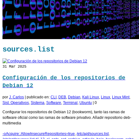
sources.list
31
Mar 2025
Configuración de los repositorios de
Debian 12
por
J. Carlos
|
publicado en:
CLI
,
DEB
,
Debian
,
Kali Linux
,
Linux
,
Linux Mint
,
Sist. Operativos
,
Sistema
,
Software
,
Terminal
,
Ubuntu
|
0
Configurar los repositorios de Debian 12 (bookworm), tanto las ramas de
software oficial como las ramas de software privativo. Añadir repositorio deb-
multimedia
-oAcquire::AllowInsecureRepositories=true
,
/etc/apt/sources.list
,