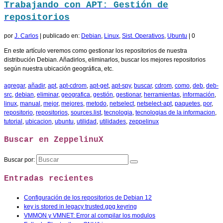
Trabajando con APT: Gestión de
repositorios
por
J. Carlos
|
publicado en:
Debian
,
Linux
,
Sist. Operativos
,
Ubuntu
|
0
En este artículo veremos como gestionar los repositorios de nuestra
distribución Debian. Añadirlos, eliminarlos, buscar los mejores repositorios
según nuestra ubicación geográfica, etc.
agregar
,
añadir
,
apt
,
apt-cdrom
,
apt-get
,
apt-spy
,
buscar
,
cdrom
,
como
,
deb
,
deb-
src
,
debian
,
eliminar
,
geografica
,
gestión
,
gestionar
,
herramientas
,
información
,
linux
,
manual
,
mejor
,
mejores
,
metodo
,
netselect
,
netselect-apt
,
paquetes
,
por
,
repositorio
,
repositorios
,
sources.list
,
tecnologia
,
tecnologias de la informacion
,
tutorial
,
ubicacion
,
ubuntu
,
utilidad
,
utilidades
,
zeppelinux
Buscar en ZeppelinuX
Buscar por:
Entradas recientes
Configuración de los repositorios de Debian 12
key is stored in legacy trusted.gpg keyring
VMMON y VMNET: Error al compilar los modulos