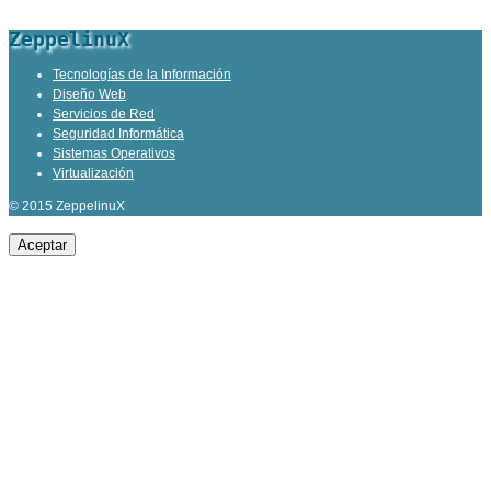
ZeppelinuX
Tecnologías de la Información
Diseño Web
Servicios de Red
Seguridad Informática
Sistemas Operativos
Virtualización
© 2015 ZeppelinuX
Aceptar