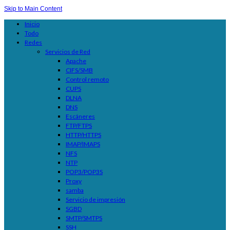
Skip to Main Content
Inicio
Todo
Redes
Servicios de Red
Apache
CIFS/SMB
Control remoto
CUPS
DLNA
DNS
Escáneres
FTP/FTPS
HTTP/HTTPS
IMAP/IMAPS
NFS
NTP
POP3/POP3S
Proxy
samba
Servicio de impresión
SGBD
SMTP/SMTPS
SSH