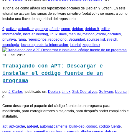
Tutorial de como añadir los repositorios oficiales de Debian 9 Strech. En este
tutorial se activan las ramas de software privativo (optativo) y se muestra como
instalar una llave de seguridad del repositorio
9
,
activar
,
actualizar
,
agregar
,
añadir
,
como
,
debian
,
debian 9
,
editar
,
información
,
instalar
,
keyring
,
linux
,
llave
,
manual
,
metodo
,
oficial
,
oficiales
,
privativa
,
rama
,
repositorios
,
reposotorio
,
Seguridad
,
sources.list
,
stretch
,
tecnologia
,
tecnologias de la información
,
tutorial
,
zeppelinux
31
Ene 2017
Trabajando con APT: Descargar e
instalar el código fuente de un
programa
por
J. Carlos
|
publicado en:
Debian
,
Linux
,
Sist. Operativos
,
Software
,
Ubuntu
|
0
Como descargar el paquete del código fuente de un programa para
modificarlo, para corregir errores o mejorarlo, para después poder compilarlo e
instalarlo.
apt
,
apt-cache
,
apt-get
,
automaticamente
,
build-dep
,
codigo
,
código fuente
,
como
,
compilacion
,
compilar
,
configurar
,
corregir
,
dbpkg-source
,
deb-src
,