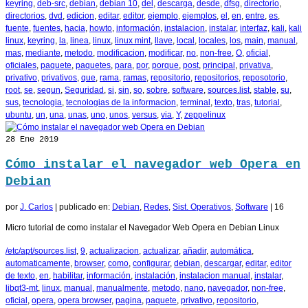
keyring
,
deb-src
,
debian
,
debian 10
,
del
,
descarga
,
desde
,
dfsg
,
directorio
,
directorios
,
dvd
,
edicion
,
editar
,
editor
,
ejemplo
,
ejemplos
,
el
,
en
,
entre
,
es
,
fuente
,
fuentes
,
hacia
,
howto
,
información
,
instalacion
,
instalar
,
interfaz
,
kali
,
kali
linux
,
keyring
,
la
,
linea
,
linux
,
linux mint
,
llave
,
local
,
locales
,
los
,
main
,
manual
,
mas
,
mediante
,
metodo
,
modificacion
,
modificar
,
no
,
non-free
,
O
,
oficial
,
oficiales
,
paquete
,
paquetes
,
para
,
por
,
porque
,
post
,
principal
,
privativa
,
privativo
,
privativos
,
que
,
rama
,
ramas
,
repositorio
,
repositorios
,
reposotorio
,
root
,
se
,
segun
,
Seguridad
,
si
,
sin
,
so
,
sobre
,
software
,
sources.list
,
stable
,
su
,
sus
,
tecnologia
,
tecnologias de la informacion
,
terminal
,
texto
,
tras
,
tutorial
,
ubuntu
,
un
,
una
,
unas
,
uno
,
unos
,
versus
,
via
,
Y
,
zeppelinux
28
Ene 2019
Cómo instalar el navegador web Opera en
Debian
por
J. Carlos
|
publicado en:
Debian
,
Redes
,
Sist. Operativos
,
Software
|
16
Micro tutorial de como instalar el Navegador Web Opera en Debian Linux
/etc/apt/sources.list
,
9
,
actualizacion
,
actualizar
,
añadir
,
automática
,
automaticamente
,
browser
,
como
,
configurar
,
debian
,
descargar
,
editar
,
editor
de texto
,
en
,
habilitar
,
información
,
instalación
,
instalacion manual
,
instalar
,
libqt3-mt
,
linux
,
manual
,
manualmente
,
metodo
,
nano
,
navegador
,
non-free
,
oficial
,
opera
,
opera browser
,
pagina
,
paquete
,
privativo
,
repositorio
,