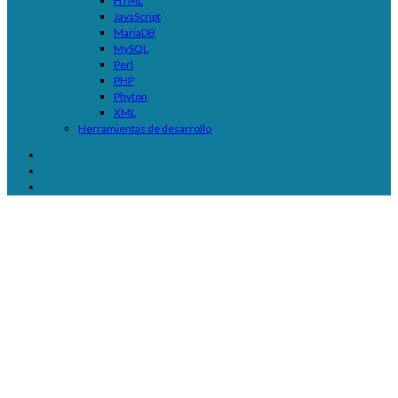
HTML
JavaScript
MariaDB
MySQL
Perl
PHP
Phyton
XML
Herramientas de desarrollo