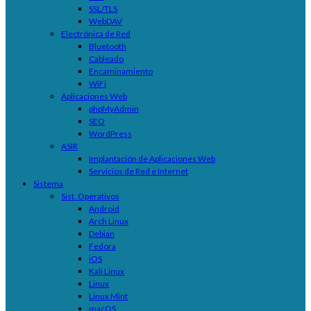
SSL/TLS
WebDAV
Electrónica de Red
Bluetooth
Cableado
Encaminamiento
WiFi
Aplicaciones Web
phpMyAdmin
SEO
WordPress
ASIR
Implantación de Aplicaciones Web
Servicios de Red e Internet
Sistema
Sist. Operativos
Android
Arch Linux
Debian
Fedora
iOS
Kali Linux
Linux
Linux Mint
macOS