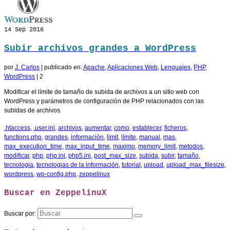
14
Sep 2016
Subir archivos grandes a WordPress
por
J. Carlos
|
publicado en:
Apache
,
Aplicaciones Web
,
Lenguajes
,
PHP
,
WordPress
|
2
Modificar el límite de tamaño de subida de archivos a un sitio web con
WordPress y parámetros de configuración de PHP relacionados con las
subidas de archivos.
.htaccess
,
.user.ini
,
archivos
,
aumentar
,
como
,
establecer
,
ficheros
,
functions.php
,
grandes
,
información
,
limit
,
límite
,
manual
,
mas
,
max_execution_time
,
max_input_time
,
maximo
,
memory_limit
,
metodos
,
modificar
,
php
,
php.ini
,
php5.ini
,
post_max_size
,
subida
,
subir
,
tamaño
,
tecnologia
,
tecnologias de la información
,
tutorial
,
upload
,
upload_max_filesize
,
wordpress
,
wp-config.php
,
zeppelinux
Buscar en ZeppelinuX
Buscar por: