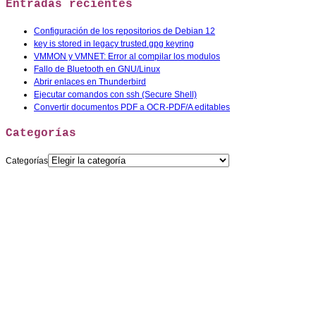
Entradas recientes
Configuración de los repositorios de Debian 12
key is stored in legacy trusted.gpg keyring
VMMON y VMNET: Error al compilar los modulos
Fallo de Bluetooth en GNU/Linux
Abrir enlaces en Thunderbird
Ejecutar comandos con ssh (Secure Shell)
Convertir documentos PDF a OCR-PDF/A editables
Categorías
Categorías