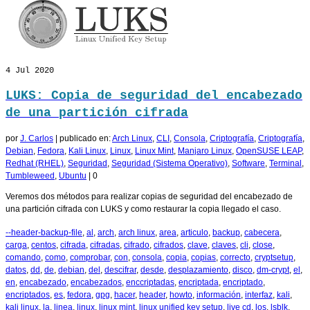
4
Jul 2020
LUKS: Copia de seguridad del encabezado
de una partición cifrada
por
J. Carlos
|
publicado en:
Arch Linux
,
CLI
,
Consola
,
Criptografía
,
Criptografía
,
Debian
,
Fedora
,
Kali Linux
,
Linux
,
Linux Mint
,
Manjaro Linux
,
OpenSUSE LEAP
,
Redhat (RHEL)
,
Seguridad
,
Seguridad (Sistema Operativo)
,
Software
,
Terminal
,
Tumbleweed
,
Ubuntu
|
0
Veremos dos métodos para realizar copias de seguridad del encabezado de
una partición cifrada con LUKS y como restaurar la copia llegado el caso.
--header-backup-file
,
al
,
arch
,
arch linux
,
area
,
articulo
,
backup
,
cabecera
,
carga
,
centos
,
cifrada
,
cifradas
,
cifrado
,
cifrados
,
clave
,
claves
,
cli
,
close
,
comando
,
como
,
comprobar
,
con
,
consola
,
copia
,
copias
,
correcto
,
cryptsetup
,
datos
,
dd
,
de
,
debian
,
del
,
descifrar
,
desde
,
desplazamiento
,
disco
,
dm-crypt
,
el
,
en
,
encabezado
,
encabezados
,
enccriptadas
,
encriptada
,
encriptado
,
encriptados
,
es
,
fedora
,
gpg
,
hacer
,
header
,
howto
,
información
,
interfaz
,
kali
,
kali linux
,
la
,
linea
,
linux
,
linux mint
,
linux unified key setup
,
live cd
,
los
,
lsblk
,