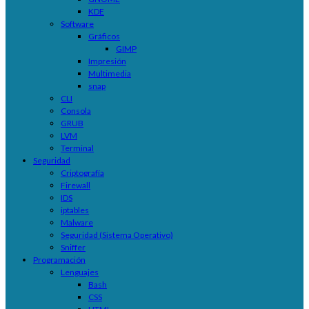
KDE
Software
Gráficos
GIMP
Impresión
Multimedia
snap
CLI
Consola
GRUB
LVM
Terminal
Seguridad
Criptografía
Firewall
IDS
iptables
Malware
Seguridad (Sistema Operativo)
Sniffer
Programación
Lenguajes
Bash
CSS