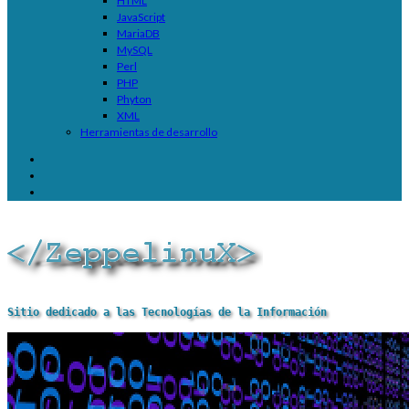
HTML
JavaScript
MariaDB
MySQL
Perl
PHP
Phyton
XML
Herramientas de desarrollo
Sitio dedicado a las Tecnologías de la Información