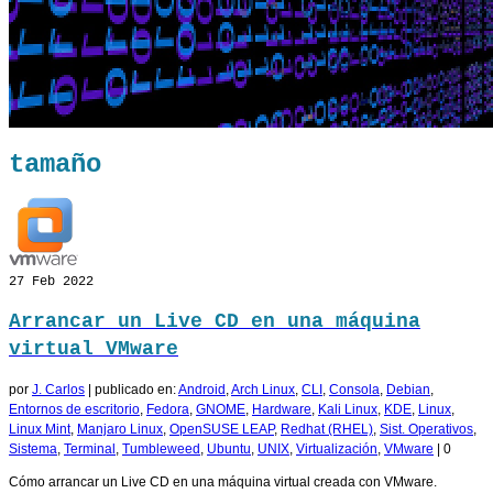
tamaño
27
Feb 2022
Arrancar un Live CD en una máquina
virtual VMware
por
J. Carlos
|
publicado en:
Android
,
Arch Linux
,
CLI
,
Consola
,
Debian
,
Entornos de escritorio
,
Fedora
,
GNOME
,
Hardware
,
Kali Linux
,
KDE
,
Linux
,
Linux Mint
,
Manjaro Linux
,
OpenSUSE LEAP
,
Redhat (RHEL)
,
Sist. Operativos
,
Sistema
,
Terminal
,
Tumbleweed
,
Ubuntu
,
UNIX
,
Virtualización
,
VMware
|
0
Cómo arrancar un Live CD en una máquina virtual creada con VMware.