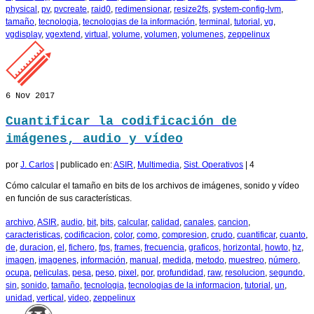
physical
,
pv
,
pvcreate
,
raid0
,
redimensionar
,
resize2fs
,
system-config-lvm
,
tamaño
,
tecnologia
,
tecnologias de la información
,
terminal
,
tutorial
,
vg
,
vgdisplay
,
vgextend
,
virtual
,
volume
,
volumen
,
volumenes
,
zeppelinux
6
Nov 2017
Cuantificar la codificación de
imágenes, audio y vídeo
por
J. Carlos
|
publicado en:
ASIR
,
Multimedia
,
Sist. Operativos
|
4
Cómo calcular el tamaño en bits de los archivos de imágenes, sonido y vídeo
en función de sus características.
archivo
,
ASIR
,
audio
,
bit
,
bits
,
calcular
,
calidad
,
canales
,
cancion
,
caracteristicas
,
codificacion
,
color
,
como
,
compresion
,
crudo
,
cuantificar
,
cuanto
,
de
,
duracion
,
el
,
fichero
,
fps
,
frames
,
frecuencia
,
graficos
,
horizontal
,
howto
,
hz
,
imagen
,
imagenes
,
información
,
manual
,
medida
,
metodo
,
muestreo
,
número
,
ocupa
,
peliculas
,
pesa
,
peso
,
pixel
,
por
,
profundidad
,
raw
,
resolucion
,
segundo
,
sin
,
sonido
,
tamaño
,
tecnologia
,
tecnologias de la informacion
,
tutorial
,
un
,
unidad
,
vertical
,
video
,
zeppelinux