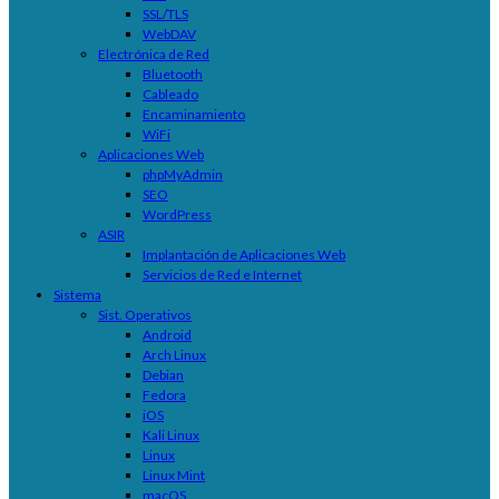
SSL/TLS
WebDAV
Electrónica de Red
Bluetooth
Cableado
Encaminamiento
WiFi
Aplicaciones Web
phpMyAdmin
SEO
WordPress
ASIR
Implantación de Aplicaciones Web
Servicios de Red e Internet
Sistema
Sist. Operativos
Android
Arch Linux
Debian
Fedora
iOS
Kali Linux
Linux
Linux Mint
macOS