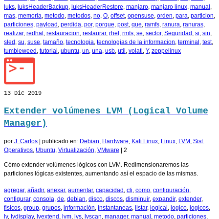
luks
,
luksHeaderBackup
,
luksHeaderRestore
,
manjaro
,
manjaro linux
,
manual
,
mas
,
memoria
,
metodo
,
metodos
,
no
,
O
,
offset
,
opensuse
,
orden
,
para
,
particion
,
particiones
,
payload
,
perdida
,
por
,
porque
,
post
,
que
,
ramfs
,
ranura
,
ranuras
,
realizar
,
redhat
,
restauracion
,
restaurar
,
rhel
,
rmfs
,
se
,
sector
,
Seguridad
,
si
,
sin
,
sled
,
su
,
suse
,
tamaño
,
tecnologia
,
tecnologias de la informacion
,
terminal
,
test
,
tumbleweed
,
tutorial
,
ubuntu
,
un
,
una
,
usb
,
util
,
volati
,
Y
,
zeppelinux
13
Dic 2019
Extender volúmenes LVM (Logical Volume
Manager)
por
J. Carlos
|
publicado en:
Debian
,
Hardware
,
Kali Linux
,
Linux
,
LVM
,
Sist.
Operativos
,
Ubuntu
,
Virtualización
,
VMware
|
2
Cómo extender volúmenes lógicos con LVM. Redimensionaremos las
particiones lógicas existentes, aumentando así el espacio de las mismas.
agregar
,
añadir
,
anexar
,
aumentar
,
capacidad
,
cli
,
como
,
configuración
,
configurar
,
consola
,
de
,
debian
,
disco
,
discos
,
disminuir
,
expandir
,
extender
,
fisicos
,
group
,
grupos
,
información
,
instantaneas
,
listar
,
logical
,
logico
,
logicos
,
lv
,
lvdisplay
,
lvextend
,
lvm
,
lvs
,
lvscan
,
manager
,
manual
,
metodo
,
particiones
,