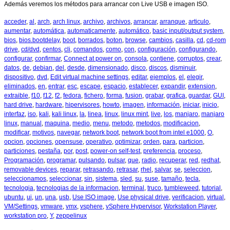
Además veremos los métodos para arrancar con Live USB e imagen ISO.
acceder
,
al
,
arch
,
arch linux
,
archivo
,
archivos
,
arrancar
,
arranque
,
articulo
,
aumentar
,
automática
,
automaticamente
,
automático
,
basic input/output system
,
bios
,
bios.bootdelay
,
boot
,
borrados
,
boton
,
browse
,
cambios
,
casilla
,
cd
,
cd-rom
drive
,
cd/dvd
,
centos
,
cli
,
comandos
,
como
,
con
,
configuración
,
configurando
,
configurar
,
confirmar
,
Connect at power on
,
consola
,
contiene
,
corruptos
,
crear
,
datos
,
de
,
debian
,
del
,
desde
,
dimensionado
,
disco
,
discos
,
disminuir
,
dispositivo
,
dvd
,
Edit virtual machine settings
,
editar
,
ejemplos
,
el
,
elegir
,
eliminados
,
en
,
entrar
,
esc
,
escape
,
espacio
,
establecer
,
expandir
,
extension
,
extraible
,
f10
,
f12
,
f2
,
fedora
,
fichero
,
forma
,
fusion
,
grabar
,
grafica
,
guardar
,
GUI
,
hard drive
,
hardware
,
hipervisores
,
howto
,
imagen
,
información
,
iniciar
,
inicio
,
interfaz
,
iso
,
kali
,
kali linux
,
la
,
linea
,
linux
,
linux mint
,
live
,
los
,
manjaro
,
manjaro
linux
,
manual
,
maquina
,
medio
,
menu
,
metodo
,
metodos
,
modificacion
,
modificar
,
motivos
,
navegar
,
network boot
,
network boot from intel e1000
,
O
,
opcion
,
opciones
,
opensuse
,
operativo
,
optimizar
,
orden
,
para
,
particion
,
particiones
,
pestaña
,
por
,
post
,
power-on self-test
,
preferencia
,
proceso
,
Programación
,
programar
,
pulsando
,
pulsar
,
que
,
radio
,
recuperar
,
red
,
redhat
,
removable devices
,
reparar
,
retrasando
,
retrasar
,
rhel
,
salvar
,
se
,
seleccion
,
seleccionamos
,
seleccionar
,
sin
,
sistema
,
sled
,
su
,
suse
,
tamaño
,
tecla
,
tecnologia
,
tecnologias de la informacion
,
terminal
,
truco
,
tumbleweed
,
tutorial
,
ubuntu
,
ui
,
un
,
una
,
usb
,
Use ISO image
,
Use physical drive
,
verificacion
,
virtual
,
VM/Settings
,
vmware
,
vmx
,
vsphere
,
vSphere Hypervisor
,
Workstation Player
,
workstation pro
,
Y
,
zeppelinux