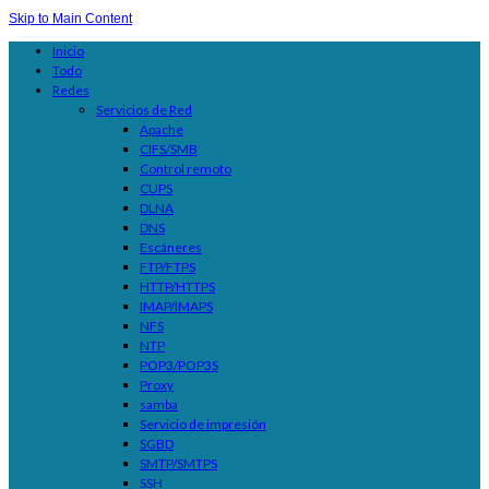
Skip to Main Content
Inicio
Todo
Redes
Servicios de Red
Apache
CIFS/SMB
Control remoto
CUPS
DLNA
DNS
Escáneres
FTP/FTPS
HTTP/HTTPS
IMAP/IMAPS
NFS
NTP
POP3/POP3S
Proxy
samba
Servicio de impresión
SGBD
SMTP/SMTPS
SSH