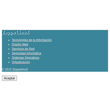
ZeppelinuX
Tecnologías de la Información
Diseño Web
Servicios de Red
Seguridad Informática
Sistemas Operativos
Virtualización
© 2015 ZeppelinuX
Aceptar