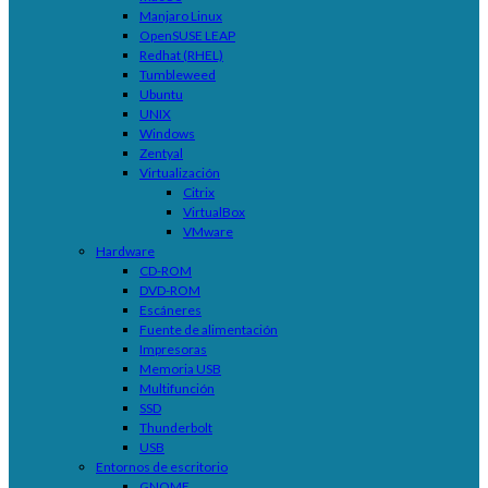
Manjaro Linux
OpenSUSE LEAP
Redhat (RHEL)
Tumbleweed
Ubuntu
UNIX
Windows
Zentyal
Virtualización
Citrix
VirtualBox
VMware
Hardware
CD-ROM
DVD-ROM
Escáneres
Fuente de alimentación
Impresoras
Memoria USB
Multifunción
SSD
Thunderbolt
USB
Entornos de escritorio
GNOME