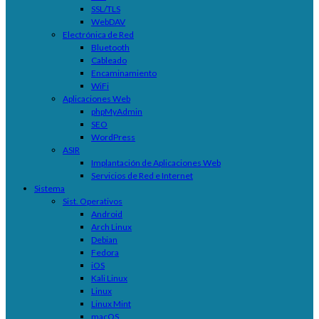
SSL/TLS
WebDAV
Electrónica de Red
Bluetooth
Cableado
Encaminamiento
WiFi
Aplicaciones Web
phpMyAdmin
SEO
WordPress
ASIR
Implantación de Aplicaciones Web
Servicios de Red e Internet
Sistema
Sist. Operativos
Android
Arch Linux
Debian
Fedora
iOS
Kali Linux
Linux
Linux Mint
macOS