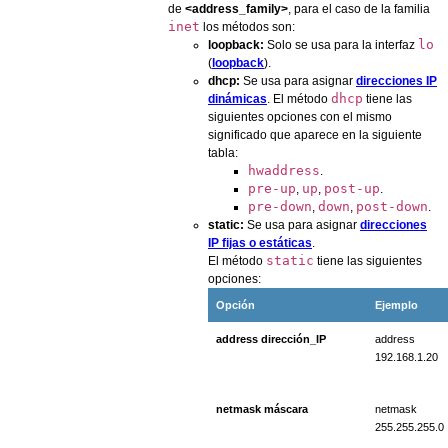
de
<address_family>
, para el caso de la familia
inet
los métodos son:
lo
loopback:
Solo se usa para la interfaz
(
loopback
).
dhcp:
Se usa para asignar
direcciones IP
dhcp
dinámicas
. El método
tiene las
siguientes opciones con el mismo
significado que aparece en la siguiente
tabla:
hwaddress
.
pre-up
up
post-up
,
,
.
pre-down
down
post-down
,
,
.
static:
Se usa para asignar
direcciones
IP fijas o estáticas
.
static
El método
tiene las siguientes
opciones:
Opción
Ejemplo
address dirección_IP
address
192.168.1.20
netmask máscara
netmask
255.255.255.0