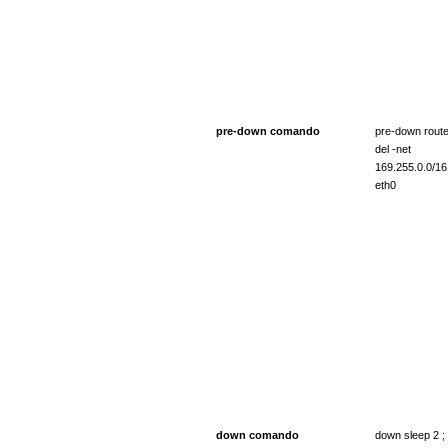
pre-down comando
pre-down rout
del -net
169.255.0.0/16
eth0
down comando
down sleep 2 ;