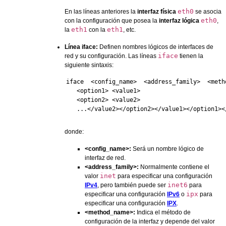
eth0
En las líneas anteriores la
interfaz física
se asocia
eth0
con la configuración que posea la
interfaz lógica
,
eth1
eth1
la
con la
, etc.
Línea iface:
Definen nombres lógicos de interfaces de
iface
red y su configuración. Las líneas
tienen la
siguiente sintaxis:
iface  <config_name>  <address_family>  <metho
   <option1> <value1>

   <option2> <value2>

   ...</value2></option2></value1></option1><
donde:
<config_name>:
Será un nombre lógico de
interfaz de red.
<address_family>:
Normalmente contiene el
inet
valor
para especificar una configuración
inet6
IPv4
, pero también puede ser
para
ipx
especificar una configuración
IPv6
o
para
especificar una configuración
IPX
.
<method_name>:
Indica el método de
configuración de la interfaz y depende del valor