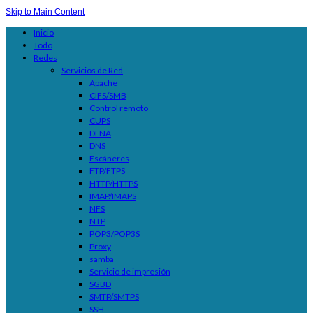
Skip to Main Content
Inicio
Todo
Redes
Servicios de Red
Apache
CIFS/SMB
Control remoto
CUPS
DLNA
DNS
Escáneres
FTP/FTPS
HTTP/HTTPS
IMAP/IMAPS
NFS
NTP
POP3/POP3S
Proxy
samba
Servicio de impresión
SGBD
SMTP/SMTPS
SSH