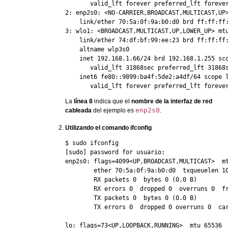
       valid_lft forever preferred_lft forever
2: enp2s0: <NO-CARRIER,BROADCAST,MULTICAST,UP>
    link/ether 70:5a:0f:9a:b0:d0 brd ff:ff:ff:
3: wlo1: <BROADCAST,MULTICAST,UP,LOWER_UP> mtu
    link/ether 74:df:bf:99:ee:23 brd ff:ff:ff:
    altname wlp3s0

    inet 192.168.1.66/24 brd 192.168.1.255 sco
       valid_lft 31868sec preferred_lft 31868s
    inet6 fe80::9899:ba4f:5de2:a4df/64 scope l
       valid_lft forever preferred_lft foreve
La
línea 8
indica que el
nombre de la interfaz de red
enp2s0
cableada
del ejemplo es
.
Utilizando el comando ifconfig
$ sudo ifconfig

[sudo] password for usuario:

enp2s0: flags=4099<UP,BROADCAST,MULTICAST>  mt
        ether 70:5a:0f:9a:b0:d0  txqueuelen 10
        RX packets 0  bytes 0 (0.0 B)

        RX errors 0  dropped 0  overruns 0  fr
        TX packets 0  bytes 0 (0.0 B)

        TX errors 0  dropped 0 overruns 0  car
lo: flags=73<UP,LOOPBACK,RUNNING>  mtu 65536
