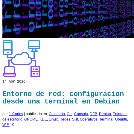
14
Abr 2020
Entorno de red: configuracion
desde una terminal en Debian
por
J. Carlos
|
publicado en:
Cableado
,
CLI
,
Consola
,
DEB
,
Debian
,
Entornos
de escritorio
,
GNOME
,
KDE
,
Linux
,
Redes
,
Sist. Operativos
,
Terminal
,
Ubuntu
,
WiFi
|
0