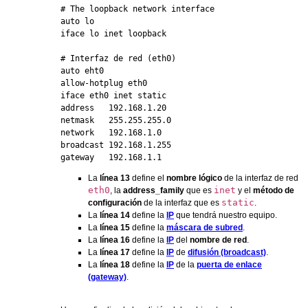
# The loopback network interface

auto lo

iface lo inet loopback

# Interfaz de red (eth0)

auto eht0

allow-hotplug eth0

iface eth0 inet static

address   192.168.1.20

netmask   255.255.255.0

network   192.168.1.0

broadcast 192.168.1.255

gateway   192.168.1.1
La
línea 13
define el
nombre lógico
de la interfaz de red
eth0
inet
, la
address_family
que es
y el
método de
static
configuración
de la interfaz que es
.
La
línea 14
define la
IP
que tendrá nuestro equipo.
La
línea 15
define la
máscara de subred
.
La
línea 16
define la
IP
del
nombre de red
.
La
línea 17
define la
IP
de
difusión (broadcast)
.
La
línea 18
define la
IP
de la
puerta de enlace
(gateway)
.