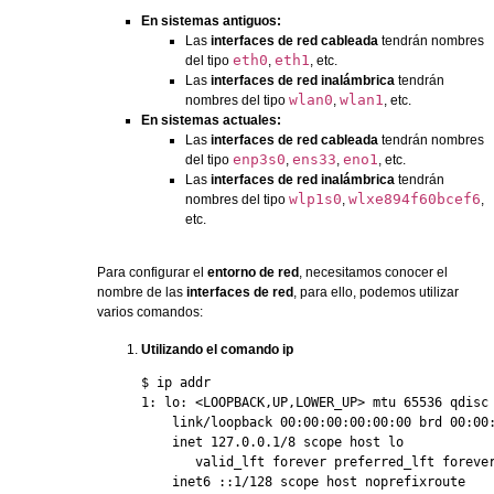
En sistemas antiguos:
Las
interfaces de red cableada
tendrán nombres
eth0
eth1
del tipo
,
, etc.
Las
interfaces de red inalámbrica
tendrán
wlan0
wlan1
nombres del tipo
,
, etc.
En sistemas actuales:
Las
interfaces de red cableada
tendrán nombres
enp3s0
ens33
eno1
del tipo
,
,
, etc.
Las
interfaces de red inalámbrica
tendrán
wlp1s0
wlxe894f60bcef6
nombres del tipo
,
,
etc.
Para configurar el
entorno de red
, necesitamos conocer el
nombre de las
interfaces de red
, para ello, podemos utilizar
varios comandos:
Utilizando el comando ip
$ ip addr

1: lo: <LOOPBACK,UP,LOWER_UP> mtu 65536 qdisc 
    link/loopback 00:00:00:00:00:00 brd 00:00:
    inet 127.0.0.1/8 scope host lo

       valid_lft forever preferred_lft forever
    inet6 ::1/128 scope host noprefixroute 
