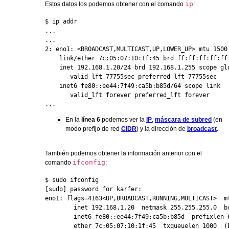
ip
Estos datos los podemos obtener con el comando
:
$ ip addr

...

...

2: eno1: <BROADCAST,MULTICAST,UP,LOWER_UP> mtu 1500
    link/ether 7c:05:07:10:1f:45 brd ff:ff:ff:ff:ff:
    inet 192.168.1.20/24 brd 192.168.1.255 scope glo
       valid_lft 77755sec preferred_lft 77755sec

    inet6 fe80::ee44:7f49:ca5b:b85d/64 scope link 

       valid_lft forever preferred_lft forever

...
En la
línea 6
podemos ver la
IP
,
máscara de subred
(en
modo prefijo de red
CIDR
) y la dirección de
broadcast
.
También podemos obtener la información anterior con el
ifconfig
comando
:
$ sudo ifconfig

[sudo] password for karfer: 

eno1: flags=4163<UP,BROADCAST,RUNNING,MULTICAST>  mt
        inet 192.168.1.20  netmask 255.255.255.0  br
        inet6 fe80::ee44:7f49:ca5b:b85d  prefixlen 6
        ether 7c:05:07:10:1f:45  txqueuelen 1000  (E