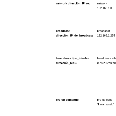
network dirección_IP_red
network
192.168.1.0
broadcast
broadcast
dirección_IP_de_broadcast
192.168.1.255
hwaddress tipo_interfaz
hwaddress eth
dirección_MAC
00:50:56:c0:a0
pre-up comando
pre-up echo
"Hola mundo"