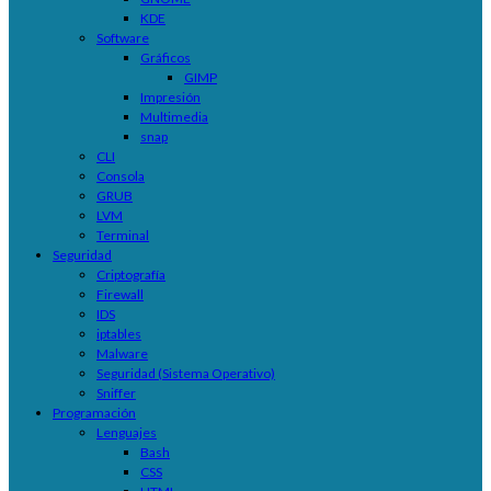
KDE
Software
Gráficos
GIMP
Impresión
Multimedia
snap
CLI
Consola
GRUB
LVM
Terminal
Seguridad
Criptografía
Firewall
IDS
iptables
Malware
Seguridad (Sistema Operativo)
Sniffer
Programación
Lenguajes
Bash
CSS