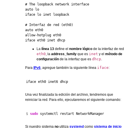
# The loopback network interface

auto lo

iface lo inet loopback

# Interfaz de red (eth0)

auto eth0

allow-hotplug eth0

iface eth0 inet dhcp
La
línea 13
define el
nombre lógico
de la interfaz de red
eth0
inet
, la
address_family
que es
y el
método de
dhcp
configuración
de la interfaz que es
.
iface
Para
IPv6
, agregue también la siguiente línea
:
iface eth0 inet6 dhcp
Una vez finalizada la edición del archivo, tendremos que
reiniciar la red. Para ello, ejecutaremos el siguiente comando:
$ 
sudo
 systemctl restart NetworkManager
Si nuestro sistema
no
utiliza
systemd
como
sistema de inicio