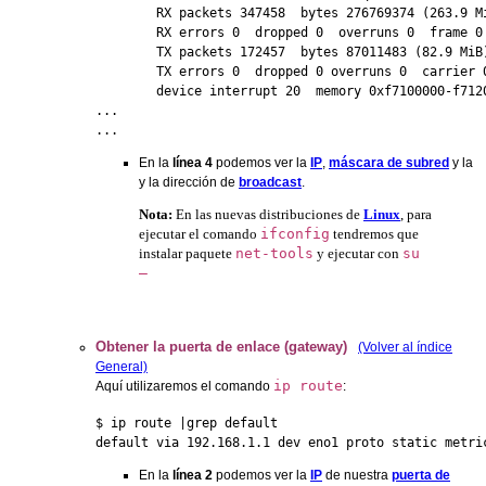
        RX packets 347458  bytes 276769374 (263.9 Mi
        RX errors 0  dropped 0  overruns 0  frame 0

        TX packets 172457  bytes 87011483 (82.9 MiB)
        TX errors 0  dropped 0 overruns 0  carrier 0
        device interrupt 20  memory 0xf7100000-f7120
...

...
En la
línea 4
podemos ver la
IP
,
máscara de subred
y la
y la dirección de
broadcast
.
Nota:
En las nuevas distribuciones de
Linux
, para
ejecutar el comando
ifconfig
tendremos que
instalar paquete
net-tools
y ejecutar con
su
–
Obtener la puerta de enlace (gateway)
(Volver al índice
General)
ip route
Aquí utilizaremos el comando
:
$ ip route |grep default

default via 192.168.1.1 dev eno1 proto static metri
En la
línea 2
podemos ver la
IP
de nuestra
puerta de