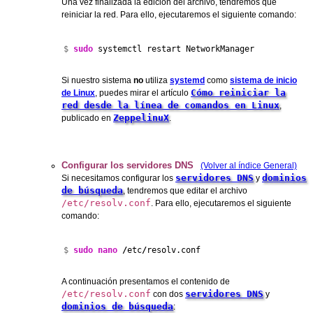
Una vez finalizada la edición del archivo, tendremos que
reiniciar la red. Para ello, ejecutaremos el siguiente comando:
$ 
sudo
 systemctl restart NetworkManager
Si nuestro sistema
no
utiliza
systemd
como
sistema de inicio
Cómo reiniciar la
de Linux
, puedes mirar el artículo
red desde la línea de comandos en Linux
,
ZeppelinuX
publicado en
.
Configurar los servidores DNS
(Volver al índice General)
servidores DNS
dominios
Si necesitamos configurar los
y
de búsqueda
, tendremos que editar el archivo
/etc/resolv.conf
. Para ello, ejecutaremos el siguiente
comando:
$ 
sudo
nano
/
etc
/
resolv.conf
A continuación presentamos el contenido de
/etc/resolv.conf
servidores DNS
con dos
y
dominios de búsqueda
: