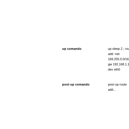
up comando
up sleep 2 ; ro
add -net
169.255.0.0/16
gw 192.168.1.
dev eth0
post-up comando
post-up route
add...