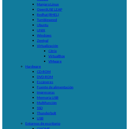
Manjaro Linux
OpenSUSE LEAP
Redhat (RHEL)
Tumbleweed
Ubuntu
UNIX
Windows
Zentyal
Virtualización
Citrix
VirtualBox
VMware
Hardware
CD-ROM
DVD-ROM
Escáneres
Fuente de alimentación
Impresoras
Memoria USB
Multifunción
SSD
Thunderbolt
USB
Entornos de escritorio
GNOME