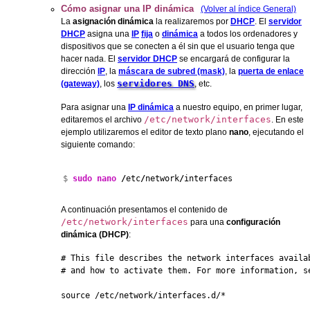
Cómo asignar una IP dinámica
(Volver al índice General)
La
asignación dinámica
la realizaremos por
DHCP
. El
servidor
DHCP
asigna una
IP
fija
o
dinámica
a todos los ordenadores y
dispositivos que se conecten a él sin que el usuario tenga que
hacer nada. El
servidor DHCP
se encargará de configurar la
dirección
IP
, la
máscara de subred (mask)
, la
puerta de enlace
servidores DNS
(gateway)
, los
, etc.
Para asignar una
IP dinámica
a nuestro equipo, en primer lugar,
/etc/network/interfaces
editaremos el archivo
. En este
ejemplo utilizaremos el editor de texto plano
nano
, ejecutando el
siguiente comando:
$ 
sudo
nano
/
etc
/
network
/
interfaces
A continuación presentamos el contenido de
/etc/network/interfaces
para una
configuración
dinámica (DHCP)
:
# This file describes the network interfaces availab
# and how to activate them. For more information, se
source /etc/network/interfaces.d/*
