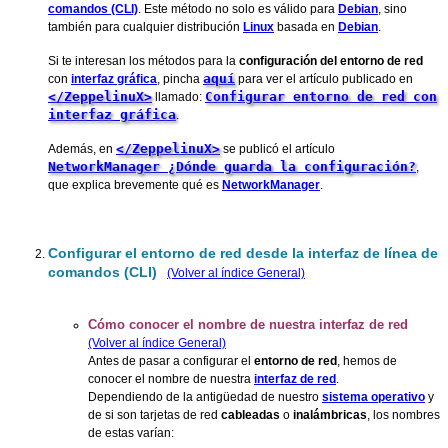
comandos (CLI)
. Este método no solo es válido para
Debian
, sino
también para cualquier distribución
Linux
basada en
Debian
.
Si te interesan los métodos para la
configuración del entorno de red
aquí
con
interfaz gráfica
, pincha
para ver el artículo publicado en
</ZeppelinuX>
Configurar entorno de red con
llamado:
interfaz gráfica
.
</ZeppelinuX>
Además, en
se publicó el artículo
NetworkManager ¿Dónde guarda la configuración?
,
que explica brevemente qué es
NetworkManager
.
Configurar el entorno de red desde la interfaz de línea de
comandos (CLI)
(Volver al índice General)
Cómo conocer el nombre de nuestra interfaz de red
(Volver al índice General)
Antes de pasar a configurar el
entorno de red
, hemos de
conocer el nombre de nuestra
interfaz de red
.
Dependiendo de la antigüedad de nuestro
sistema operativo
y
de si son tarjetas de red
cableadas
o
inalámbricas
, los nombres
de estas varían: