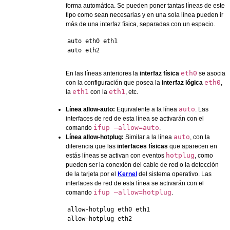
forma automática. Se pueden poner tantas líneas de este
tipo como sean necesarias y en una sola línea pueden ir
más de una interfaz física, separadas con un espacio.
auto eth0 eth1

auto eth2
eth0
En las líneas anteriores la
interfaz física
se asocia
eth0
con la configuración que posea la
interfaz lógica
,
eth1
eth1
la
con la
, etc.
auto
Línea allow-auto:
Equivalente a la línea
. Las
interfaces de red de esta línea se activarán con el
ifup –allow=auto
comando
.
auto
Línea allow-hotplug:
Similar a la línea
, con la
diferencia que las
interfaces físicas
que aparecen en
hotplug
estás líneas se activan con eventos
, como
pueden ser la conexión del cable de red o la detección
de la tarjeta por el
Kernel
del sistema operativo. Las
interfaces de red de esta línea se activarán con el
ifup –allow=hotplug
comando
.
allow-hotplug eth0 eth1

allow-hotplug eth2