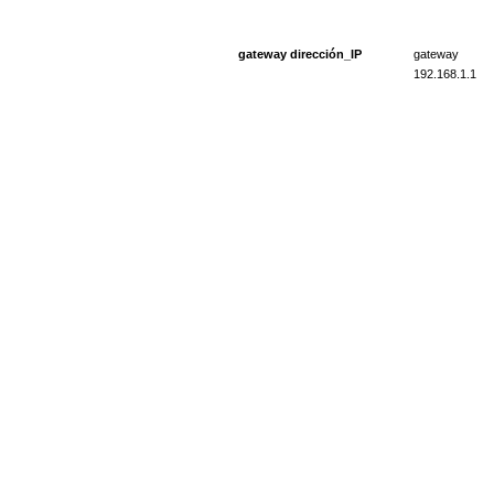
gateway dirección_IP
gateway
192.168.1.1