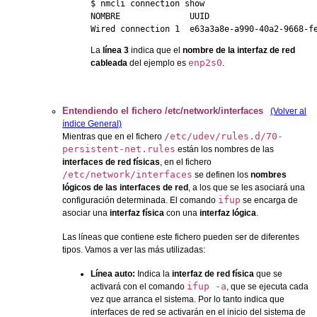
$ nmcli connection show

NOMBRE              UUID                      
Wired connection 1  e63a3a8e-a990-40a2-9668-f
La
línea 3
indica que el
nombre de la interfaz de red
enp2s0
cableada
del ejemplo es
.
Entendiendo el fichero /etc/network/interfaces
(Volver al
índice General)
/etc/udev/rules.d/70-
Mientras que en el fichero
persistent-net.rules
están los nombres de las
interfaces de red físicas
, en el fichero
/etc/network/interfaces
se definen los
nombres
lógicos de las interfaces de red
, a los que se les asociará una
ifup
configuración determinada. El comando
se encarga de
asociar una
interfaz física
con una
interfaz lógica
.
Las líneas que contiene este fichero pueden ser de diferentes
tipos. Vamos a ver las más utilizadas:
Línea auto:
Indica la
interfaz de red física
que se
ifup -a
activará con el comando
, que se ejecuta cada
vez que arranca el sistema. Por lo tanto indica que
interfaces de red se activarán en el inicio del sistema de