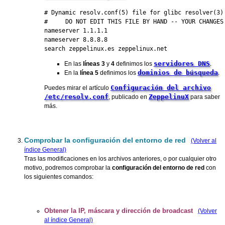
# Dynamic resolv.conf(5) file for glibc resolver(3) 
#     DO NOT EDIT THIS FILE BY HAND -- YOUR CHANGES 
nameserver 1.1.1.1    

nameserver 8.8.8.8

search zeppelinux.es zeppelinux.net
servidores DNS
En las
líneas 3
y
4
definimos los
.
dominios de búsqueda
En la
línea 5
definimos los
.
Configuración del archivo
Puedes mirar el artículo
/etc/resolv.conf
ZeppelinuX
, publicado en
para saber
más.
Comprobar la configuración del entorno de red
(Volver al
índice General)
Tras las modificaciones en los archivos anteriores, o por cualquier otro
motivo, podremos comprobar la
configuración del entorno de red
con
los siguientes comandos:
Obtener la IP, máscara y dirección de broadcast
(Volver
al índice General)