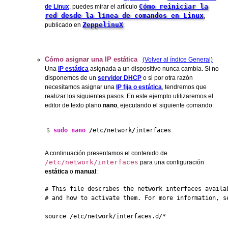
Cómo reiniciar la
de Linux
, puedes mirar el artículo
red desde la línea de comandos en Linux
,
ZeppelinuX
publicado en
.
Cómo asignar una IP estática
(Volver al índice General)
Una
IP estática
asignada a un dispositivo nunca cambia. Si no
disponemos de un
servidor DHCP
o si por otra razón
necesitamos asignar una
IP fija o estática
, tendremos que
realizar los siguientes pasos. En este ejemplo utilizaremos el
editor de texto plano
nano
, ejecutando el siguiente comando:
$ 
sudo
nano
/
etc
/
network
/
interfaces
A continuación presentamos el contenido de
/etc/network/interfaces
para una configuración
estática
o
manual
:
# This file describes the network interfaces availab
# and how to activate them. For more information, se
source /etc/network/interfaces.d/*
