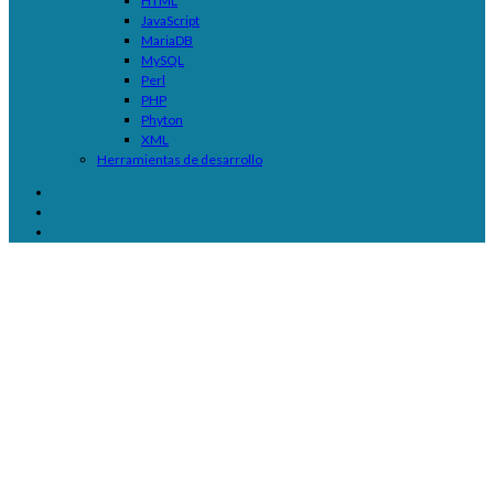
HTML
JavaScript
MariaDB
MySQL
Perl
PHP
Phyton
XML
Herramientas de desarrollo