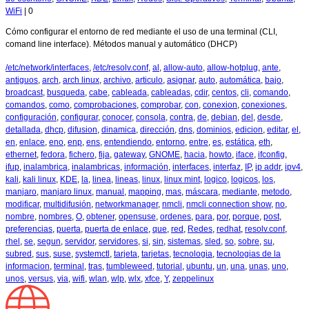
WiFi
|
0
Cómo configurar el entorno de red mediante el uso de una terminal (CLI,
comand line interface). Métodos manual y automático (DHCP)
/etc/network/interfaces
,
/etc/resolv.conf
,
al
,
allow-auto
,
allow-hotplug
,
ante
,
antiguos
,
arch
,
arch linux
,
archivo
,
articulo
,
asignar
,
auto
,
automática
,
bajo
,
broadcast
,
busqueda
,
cabe
,
cableada
,
cableadas
,
cdir
,
centos
,
cli
,
comando
,
comandos
,
como
,
comprobaciones
,
comprobar
,
con
,
conexion
,
conexiones
,
configuración
,
configurar
,
conocer
,
consola
,
contra
,
de
,
debian
,
del
,
desde
,
detallada
,
dhcp
,
difusion
,
dinamica
,
dirección
,
dns
,
dominios
,
edicion
,
editar
,
el
,
en
,
enlace
,
eno
,
enp
,
ens
,
entendiendo
,
entorno
,
entre
,
es
,
estática
,
eth
,
ethernet
,
fedora
,
fichero
,
fija
,
gateway
,
GNOME
,
hacia
,
howto
,
iface
,
ifconfig
,
ifup
,
inalambrica
,
inalambricas
,
información
,
interfaces
,
interfaz
,
IP
,
ip addr
,
ipv4
,
kali
,
kali linux
,
KDE
,
la
,
linea
,
lineas
,
linux
,
linux mint
,
logico
,
logicos
,
los
,
manjaro
,
manjaro linux
,
manual
,
mapping
,
mas
,
máscara
,
mediante
,
metodo
,
modificar
,
multidifusión
,
networkmanager
,
nmcli
,
nmcli connection show
,
no
,
nombre
,
nombres
,
O
,
obtener
,
opensuse
,
ordenes
,
para
,
por
,
porque
,
post
,
preferencias
,
puerta
,
puerta de enlace
,
que
,
red
,
Redes
,
redhat
,
resolv.conf
,
rhel
,
se
,
segun
,
servidor
,
servidores
,
si
,
sin
,
sistemas
,
sled
,
so
,
sobre
,
su
,
subred
,
sus
,
suse
,
systemctl
,
tarjeta
,
tarjetas
,
tecnologia
,
tecnologias de la
informacion
,
terminal
,
tras
,
tumbleweed
,
tutorial
,
ubuntu
,
un
,
una
,
unas
,
uno
,
unos
,
versus
,
via
,
wifi
,
wlan
,
wlp
,
wlx
,
xfce
,
Y
,
zeppelinux