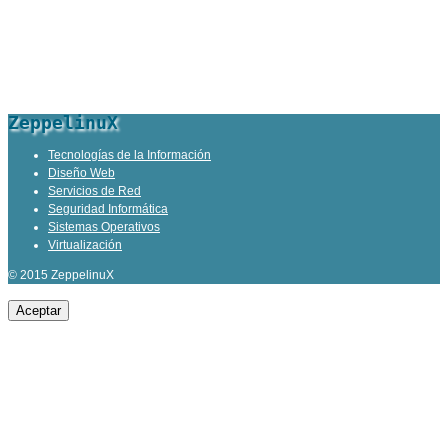
ZeppelinuX
Tecnologías de la Información
Diseño Web
Servicios de Red
Seguridad Informática
Sistemas Operativos
Virtualización
© 2015 ZeppelinuX
Aceptar