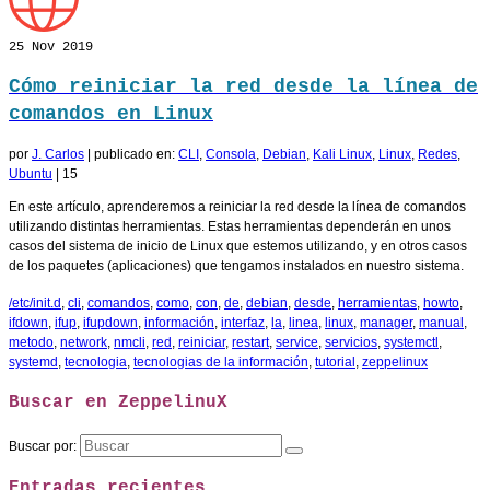
25
Nov 2019
Cómo reiniciar la red desde la línea de
comandos en Linux
por
J. Carlos
|
publicado en:
CLI
,
Consola
,
Debian
,
Kali Linux
,
Linux
,
Redes
,
Ubuntu
|
15
En este artículo, aprenderemos a reiniciar la red desde la línea de comandos
utilizando distintas herramientas. Estas herramientas dependerán en unos
casos del sistema de inicio de Linux que estemos utilizando, y en otros casos
de los paquetes (aplicaciones) que tengamos instalados en nuestro sistema.
/etc/init.d
,
cli
,
comandos
,
como
,
con
,
de
,
debian
,
desde
,
herramientas
,
howto
,
ifdown
,
ifup
,
ifupdown
,
información
,
interfaz
,
la
,
linea
,
linux
,
manager
,
manual
,
metodo
,
network
,
nmcli
,
red
,
reiniciar
,
restart
,
service
,
servicios
,
systemctl
,
systemd
,
tecnologia
,
tecnologias de la información
,
tutorial
,
zeppelinux
Buscar en ZeppelinuX
Buscar por:
Entradas recientes