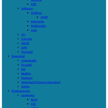
KDE
Software
Gráficos
GIMP
Impresión
Multimedia
snap
CLI
Consola
GRUB
LVM
Terminal
Seguridad
Criptografía
Firewall
IDS
iptables
Malware
Seguridad (Sistema Operativo)
Sniffer
Programación
Lenguajes
Bash
CSS