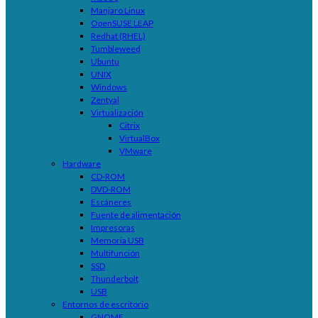
Manjaro Linux
OpenSUSE LEAP
Redhat (RHEL)
Tumbleweed
Ubuntu
UNIX
Windows
Zentyal
Virtualización
Citrix
VirtualBox
VMware
Hardware
CD-ROM
DVD-ROM
Escáneres
Fuente de alimentación
Impresoras
Memoria USB
Multifunción
SSD
Thunderbolt
USB
Entornos de escritorio
GNOME