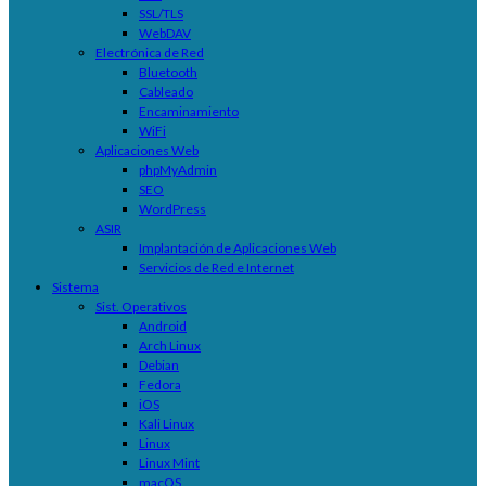
SSL/TLS
WebDAV
Electrónica de Red
Bluetooth
Cableado
Encaminamiento
WiFi
Aplicaciones Web
phpMyAdmin
SEO
WordPress
ASIR
Implantación de Aplicaciones Web
Servicios de Red e Internet
Sistema
Sist. Operativos
Android
Arch Linux
Debian
Fedora
iOS
Kali Linux
Linux
Linux Mint
macOS