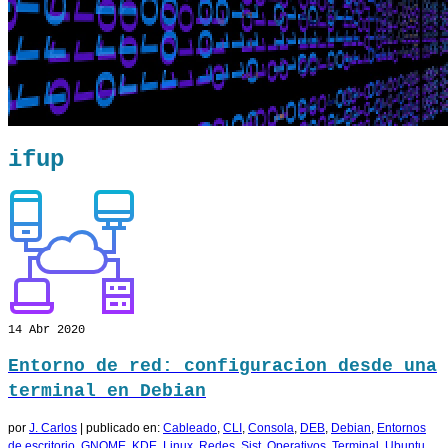
ifup
14
Abr 2020
Entorno de red: configuracion desde una
terminal en Debian
por
J. Carlos
|
publicado en:
Cableado
,
CLI
,
Consola
,
DEB
,
Debian
,
Entornos
de escritorio
,
GNOME
,
KDE
,
Linux
,
Redes
,
Sist. Operativos
,
Terminal
,
Ubuntu
,