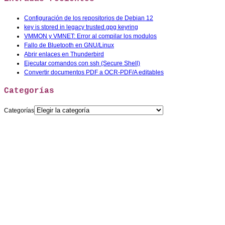
Configuración de los repositorios de Debian 12
key is stored in legacy trusted.gpg keyring
VMMON y VMNET: Error al compilar los modulos
Fallo de Bluetooth en GNU/Linux
Abrir enlaces en Thunderbird
Ejecutar comandos con ssh (Secure Shell)
Convertir documentos PDF a OCR-PDF/A editables
Categorías
Categorías