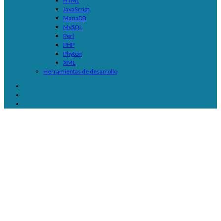
HTML
JavaScript
MariaDB
MySQL
Perl
PHP
Phyton
XML
Herramientas de desarrollo