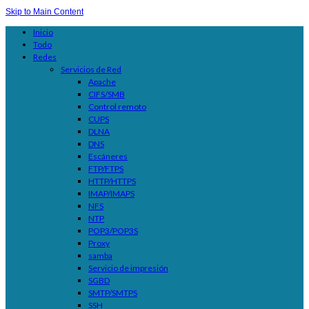
Skip to Main Content
Inicio
Todo
Redes
Servicios de Red
Apache
CIFS/SMB
Control remoto
CUPS
DLNA
DNS
Escáneres
FTP/FTPS
HTTP/HTTPS
IMAP/IMAPS
NFS
NTP
POP3/POP3S
Proxy
samba
Servicio de impresión
SGBD
SMTP/SMTPS
SSH