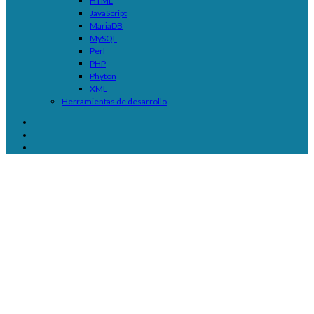
HTML
JavaScript
MariaDB
MySQL
Perl
PHP
Phyton
XML
Herramientas de desarrollo