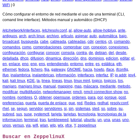
WiFi
|
0
Cómo configurar el entorno de red mediante el uso de una terminal (CLI,
comand line interface). Métodos manual y automático (DHCP)
/etc/network/interfaces
,
/etc/resolv.conf
,
al
,
allow-auto
,
allow-hotplug
,
ante
,
antiguos
,
arch
,
arch linux
,
archivo
,
articulo
,
asignar
,
auto
,
automática
,
bajo
,
broadcast
,
busqueda
,
cabe
,
cableada
,
cableadas
,
cdir
,
centos
,
cli
,
comando
,
comandos
,
como
,
comprobaciones
,
comprobar
,
con
,
conexion
,
conexiones
,
configuración
,
configurar
,
conocer
,
consola
,
contra
,
de
,
debian
,
del
,
desde
,
detallada
,
dhcp
,
difusion
,
dinamica
,
dirección
,
dns
,
dominios
,
edicion
,
editar
,
el
,
en
,
enlace
,
eno
,
enp
,
ens
,
entendiendo
,
entorno
,
entre
,
es
,
estática
,
eth
,
ethernet
,
fedora
,
fichero
,
fija
,
gateway
,
GNOME
,
hacia
,
howto
,
iface
,
ifconfig
,
ifup
,
inalambrica
,
inalambricas
,
información
,
interfaces
,
interfaz
,
IP
,
ip addr
,
ipv4
,
kali
,
kali linux
,
KDE
,
la
,
linea
,
lineas
,
linux
,
linux mint
,
logico
,
logicos
,
los
,
manjaro
,
manjaro linux
,
manual
,
mapping
,
mas
,
máscara
,
mediante
,
metodo
,
modificar
,
multidifusión
,
networkmanager
,
nmcli
,
nmcli connection show
,
no
,
nombre
,
nombres
,
O
,
obtener
,
opensuse
,
ordenes
,
para
,
por
,
porque
,
post
,
preferencias
,
puerta
,
puerta de enlace
,
que
,
red
,
Redes
,
redhat
,
resolv.conf
,
rhel
,
se
,
segun
,
servidor
,
servidores
,
si
,
sin
,
sistemas
,
sled
,
so
,
sobre
,
su
,
subred
,
sus
,
suse
,
systemctl
,
tarjeta
,
tarjetas
,
tecnologia
,
tecnologias de la
informacion
,
terminal
,
tras
,
tumbleweed
,
tutorial
,
ubuntu
,
un
,
una
,
unas
,
uno
,
unos
,
versus
,
via
,
wifi
,
wlan
,
wlp
,
wlx
,
xfce
,
Y
,
zeppelinux
Buscar en ZeppelinuX