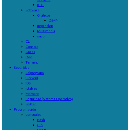
KDE
Software
Gráficos
GIMP
Impresión
Multimedia
snap
CLI
Consola
GRUB
LVM
Terminal
Seguridad
Criptografía
Firewall
IDS
iptables
Malware
Seguridad (Sistema Operativo)
Sniffer
Programación
Lenguajes
Bash
CSS