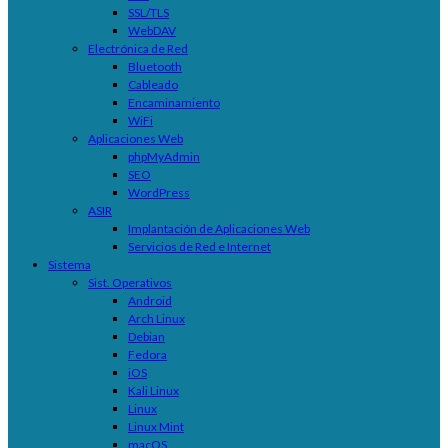
SSL/TLS
WebDAV
Electrónica de Red
Bluetooth
Cableado
Encaminamiento
WiFi
Aplicaciones Web
phpMyAdmin
SEO
WordPress
ASIR
Implantación de Aplicaciones Web
Servicios de Red e Internet
Sistema
Sist. Operativos
Android
Arch Linux
Debian
Fedora
iOS
Kali Linux
Linux
Linux Mint
macOS