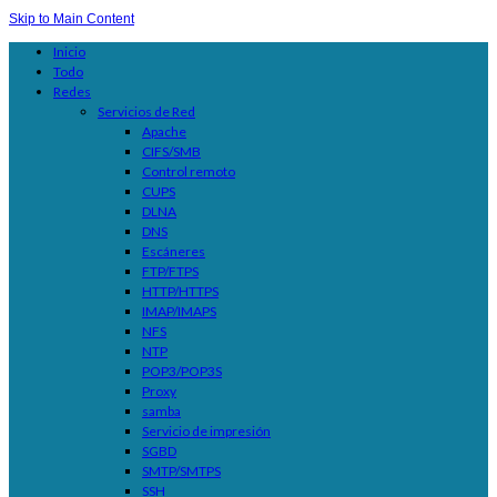
Skip to Main Content
Inicio
Todo
Redes
Servicios de Red
Apache
CIFS/SMB
Control remoto
CUPS
DLNA
DNS
Escáneres
FTP/FTPS
HTTP/HTTPS
IMAP/IMAPS
NFS
NTP
POP3/POP3S
Proxy
samba
Servicio de impresión
SGBD
SMTP/SMTPS
SSH