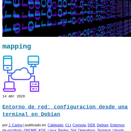
mapping
14
Abr 2020
Entorno de red: configuracion desde una
terminal en Debian
por
J. Carlos
|
publicado en:
Cableado
,
CLI
,
Consola
,
DEB
,
Debian
,
Entornos
de escritorio
,
GNOME
,
KDE
,
Linux
,
Redes
,
Sist. Operativos
,
Terminal
,
Ubuntu
,