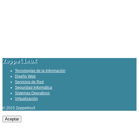
ZeppelinuX
Tecnologías de la Información
Diseño Web
Servicios de Red
Seguridad Informática
Sistemas Operativos
Virtualización
© 2015 ZeppelinuX
Aceptar