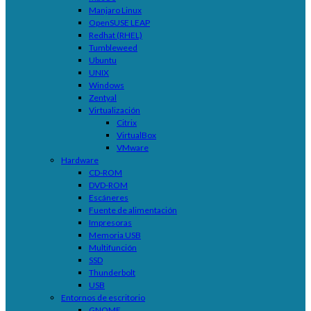
Manjaro Linux
OpenSUSE LEAP
Redhat (RHEL)
Tumbleweed
Ubuntu
UNIX
Windows
Zentyal
Virtualización
Citrix
VirtualBox
VMware
Hardware
CD-ROM
DVD-ROM
Escáneres
Fuente de alimentación
Impresoras
Memoria USB
Multifunción
SSD
Thunderbolt
USB
Entornos de escritorio
GNOME