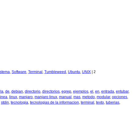
istema
,
Software
,
Terminal
,
Tumbleweed
,
Ubuntu
,
UNIX
|
2
la
,
de
,
debian
,
directorio
,
directorios
,
egrep
,
ejemplos
,
el
,
en
,
entrada
,
entubar
,
linea
,
linux
,
manjaro
,
manjaro linux
,
manual
,
mas
,
metodo
,
modular
,
opciones
,
,
stdin
,
tecnologia
,
tecnologias de la informacion
,
terminal
,
texto
,
tuberias
,