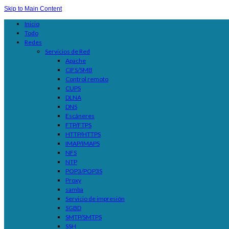
Skip to Main Content
Inicio
Todo
Redes
Servicios de Red
Apache
CIFS/SMB
Control remoto
CUPS
DLNA
DNS
Escáneres
FTP/FTPS
HTTP/HTTPS
IMAP/IMAPS
NFS
NTP
POP3/POP3S
Proxy
samba
Servicio de impresión
SGBD
SMTP/SMTPS
SSH