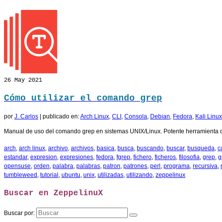
26
May 2021
Cómo utilizar el comando grep
por
J. Carlos
|
publicado en:
Arch Linux
,
CLI
,
Consola
,
Debian
,
Fedora
,
Kali Linux
Manual de uso del comando grep en sistemas UNIX/Linux. Potente herramienta d
arch
,
arch linux
,
archivo
,
archivos
,
basica
,
busca
,
buscando
,
buscar
,
busqueda
,
c
estandar
,
expresion
,
expresiones
,
fedora
,
fgrep
,
fichero
,
ficheros
,
filosofia
,
grep
,
g
opensuse
,
orden
,
palabra
,
palabras
,
patron
,
patrones
,
perl
,
programa
,
recursiva
,
tumbleweed
,
tutorial
,
ubuntu
,
unix
,
utilizadas
,
utilizando
,
zeppelinux
Buscar en ZeppelinuX
Buscar por: