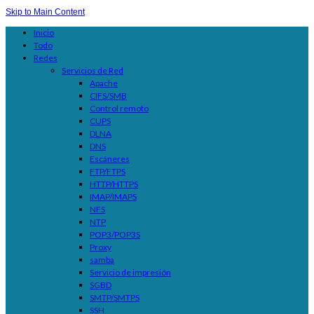
Skip to Main Content
Inicio
Todo
Redes
Servicios de Red
Apache
CIFS/SMB
Control remoto
CUPS
DLNA
DNS
Escáneres
FTP/FTPS
HTTP/HTTPS
IMAP/IMAPS
NFS
NTP
POP3/POP3S
Proxy
samba
Servicio de impresión
SGBD
SMTP/SMTPS
SSH