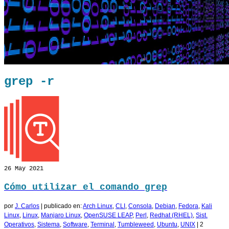
grep -r
26
May 2021
Cómo utilizar el comando grep
por
J. Carlos
|
publicado en:
Arch Linux
,
CLI
,
Consola
,
Debian
,
Fedora
,
Kali
Linux
,
Linux
,
Manjaro Linux
,
OpenSUSE LEAP
,
Perl
,
Redhat (RHEL)
,
Sist.
Operativos
,
Sistema
,
Software
,
Terminal
,
Tumbleweed
,
Ubuntu
,
UNIX
|
2