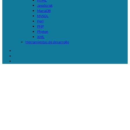
HTML
JavaScript
MariaDB
MySQL
Perl
PHP
Phyton
XML
Herramientas de desarrollo