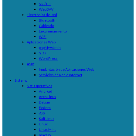
SSL/TLS
WebDAV
Electrónica de Red
Bluetooth
Cableado
Encaminamiento
WiFi
Aplicaciones Web
phpMyAdmin
SEO
WordPress
ASIR
Implantación de Aplicaciones Web
Servicios de Red e Internet
Sistema
Sist. Operativos
Android
Arch Linux
Debian
Fedora
iOS
Kali Linux
Linux
Linux Mint
macOS