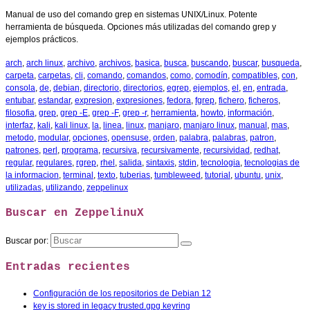
Manual de uso del comando grep en sistemas UNIX/Linux. Potente
herramienta de búsqueda. Opciones más utilizadas del comando grep y
ejemplos prácticos.
arch
,
arch linux
,
archivo
,
archivos
,
basica
,
busca
,
buscando
,
buscar
,
busqueda
,
carpeta
,
carpetas
,
cli
,
comando
,
comandos
,
como
,
comodín
,
compatibles
,
con
,
consola
,
de
,
debian
,
directorio
,
directorios
,
egrep
,
ejemplos
,
el
,
en
,
entrada
,
entubar
,
estandar
,
expresion
,
expresiones
,
fedora
,
fgrep
,
fichero
,
ficheros
,
filosofia
,
grep
,
grep -E
,
grep -F
,
grep -r
,
herramienta
,
howto
,
información
,
interfaz
,
kali
,
kali linux
,
la
,
linea
,
linux
,
manjaro
,
manjaro linux
,
manual
,
mas
,
metodo
,
modular
,
opciones
,
opensuse
,
orden
,
palabra
,
palabras
,
patron
,
patrones
,
perl
,
programa
,
recursiva
,
recursivamente
,
recursividad
,
redhat
,
regular
,
regulares
,
rgrep
,
rhel
,
salida
,
sintaxis
,
stdin
,
tecnologia
,
tecnologias de
la informacion
,
terminal
,
texto
,
tuberias
,
tumbleweed
,
tutorial
,
ubuntu
,
unix
,
utilizadas
,
utilizando
,
zeppelinux
Buscar en ZeppelinuX
Buscar por:
Entradas recientes
Configuración de los repositorios de Debian 12
key is stored in legacy trusted.gpg keyring