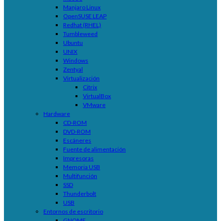
Manjaro Linux
OpenSUSE LEAP
Redhat (RHEL)
Tumbleweed
Ubuntu
UNIX
Windows
Zentyal
Virtualización
Citrix
VirtualBox
VMware
Hardware
CD-ROM
DVD-ROM
Escáneres
Fuente de alimentación
Impresoras
Memoria USB
Multifunción
SSD
Thunderbolt
USB
Entornos de escritorio
GNOME