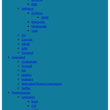
KDE
Software
Gráficos
GIMP
Impresión
Multimedia
snap
CLI
Consola
GRUB
LVM
Terminal
Seguridad
Criptografía
Firewall
IDS
iptables
Malware
Seguridad (Sistema Operativo)
Sniffer
Programación
Lenguajes
Bash
CSS