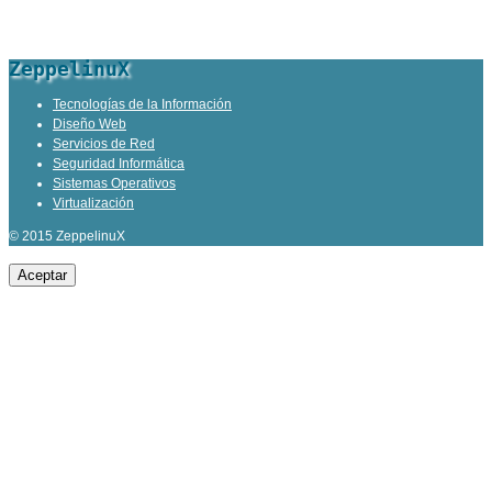
ZeppelinuX
Tecnologías de la Información
Diseño Web
Servicios de Red
Seguridad Informática
Sistemas Operativos
Virtualización
© 2015 ZeppelinuX
Aceptar