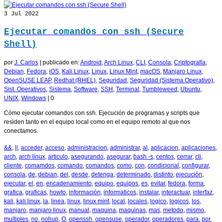
3
Jul 2022
Ejecutar comandos con ssh (Secure
Shell)
por
J. Carlos
|
publicado en:
Android
,
Arch Linux
,
CLI
,
Consola
,
Criptografía
,
Debian
,
Fedora
,
iOS
,
Kali Linux
,
Linux
,
Linux Mint
,
macOS
,
Manjaro Linux
,
OpenSUSE LEAP
,
Redhat (RHEL)
,
Seguridad
,
Seguridad (Sistema Operativo)
,
Sist. Operativos
,
Sistema
,
Software
,
SSH
,
Terminal
,
Tumbleweed
,
Ubuntu
,
UNIX
,
Windows
|
0
Cómo ejecutar comandos con ssh. Ejecución de programas y scripts que
residen tanto en el equipo local como en el equipo remoto al que nos
conectamos.
&&
,
||
,
acceder
,
acceso
,
administracion
,
administrar
,
al
,
aplicacion
,
aplicaciones
,
arch
,
arch linux
,
articulo
,
asegurando
,
asegurar
,
bash -s
,
centos
,
cerrar
,
cli
,
cliente
,
comamdos
,
comando
,
comandos
,
como
,
con
,
condicional
,
configurar
,
consola
,
de
,
debian
,
del
,
desde
,
detenga
,
determinado
,
distinto
,
ejecución
,
ejecutar
,
el
,
en
,
encadenamiento
,
equipo
,
equipos
,
es
,
evitar
,
fedora
,
forma
,
grafica
,
graficas
,
howto
,
información
,
informaticos
,
instalar
,
interactuar
,
interfaz
,
kali
,
kali linux
,
la
,
linea
,
linux
,
linux mint
,
local
,
locales
,
logico
,
logicos
,
los
,
manjaro
,
manjaro linux
,
manual
,
maquina
,
maquinas
,
mas
,
metodo
,
mismo
,
multiples
,
no
,
nohup
,
O
,
openssh
,
opensuse
,
operador
,
operadores
,
para
,
por
,