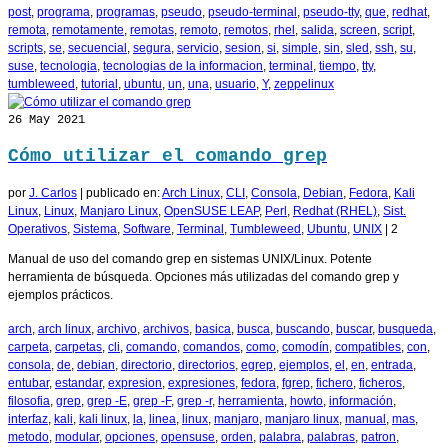
post
,
programa
,
programas
,
pseudo
,
pseudo-terminal
,
pseudo-tty
,
que
,
redhat
,
remota
,
remotamente
,
remotas
,
remoto
,
remotos
,
rhel
,
salida
,
screen
,
script
,
scripts
,
se
,
secuencial
,
segura
,
servicio
,
sesion
,
si
,
simple
,
sin
,
sled
,
ssh
,
su
,
suse
,
tecnologia
,
tecnologias de la informacion
,
terminal
,
tiempo
,
tty
,
tumbleweed
,
tutorial
,
ubuntu
,
un
,
una
,
usuario
,
Y
,
zeppelinux
26
May 2021
Cómo utilizar el comando grep
por
J. Carlos
|
publicado en:
Arch Linux
,
CLI
,
Consola
,
Debian
,
Fedora
,
Kali
Linux
,
Linux
,
Manjaro Linux
,
OpenSUSE LEAP
,
Perl
,
Redhat (RHEL)
,
Sist.
Operativos
,
Sistema
,
Software
,
Terminal
,
Tumbleweed
,
Ubuntu
,
UNIX
|
2
Manual de uso del comando grep en sistemas UNIX/Linux. Potente
herramienta de búsqueda. Opciones más utilizadas del comando grep y
ejemplos prácticos.
arch
,
arch linux
,
archivo
,
archivos
,
basica
,
busca
,
buscando
,
buscar
,
busqueda
,
carpeta
,
carpetas
,
cli
,
comando
,
comandos
,
como
,
comodín
,
compatibles
,
con
,
consola
,
de
,
debian
,
directorio
,
directorios
,
egrep
,
ejemplos
,
el
,
en
,
entrada
,
entubar
,
estandar
,
expresion
,
expresiones
,
fedora
,
fgrep
,
fichero
,
ficheros
,
filosofia
,
grep
,
grep -E
,
grep -F
,
grep -r
,
herramienta
,
howto
,
información
,
interfaz
,
kali
,
kali linux
,
la
,
linea
,
linux
,
manjaro
,
manjaro linux
,
manual
,
mas
,
metodo
,
modular
,
opciones
,
opensuse
,
orden
,
palabra
,
palabras
,
patron
,