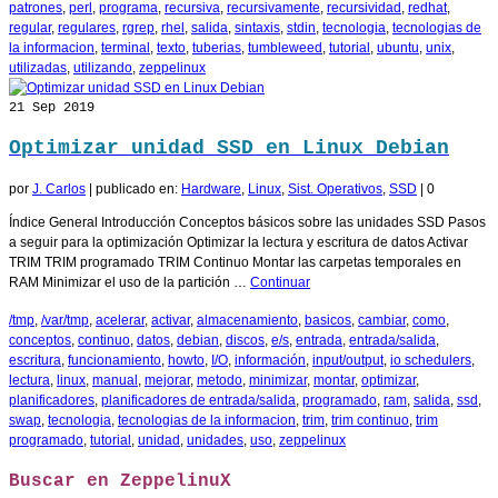
patrones
,
perl
,
programa
,
recursiva
,
recursivamente
,
recursividad
,
redhat
,
regular
,
regulares
,
rgrep
,
rhel
,
salida
,
sintaxis
,
stdin
,
tecnologia
,
tecnologias de
la informacion
,
terminal
,
texto
,
tuberias
,
tumbleweed
,
tutorial
,
ubuntu
,
unix
,
utilizadas
,
utilizando
,
zeppelinux
21
Sep 2019
Optimizar unidad SSD en Linux Debian
por
J. Carlos
|
publicado en:
Hardware
,
Linux
,
Sist. Operativos
,
SSD
|
0
Índice General Introducción Conceptos básicos sobre las unidades SSD Pasos
a seguir para la optimización Optimizar la lectura y escritura de datos Activar
TRIM TRIM programado TRIM Continuo Montar las carpetas temporales en
RAM Minimizar el uso de la partición …
Continuar
/tmp
,
/var/tmp
,
acelerar
,
activar
,
almacenamiento
,
basicos
,
cambiar
,
como
,
conceptos
,
continuo
,
datos
,
debian
,
discos
,
e/s
,
entrada
,
entrada/salida
,
escritura
,
funcionamiento
,
howto
,
I/O
,
información
,
input/output
,
io schedulers
,
lectura
,
linux
,
manual
,
mejorar
,
metodo
,
minimizar
,
montar
,
optimizar
,
planificadores
,
planificadores de entrada/salida
,
programado
,
ram
,
salida
,
ssd
,
swap
,
tecnologia
,
tecnologias de la informacion
,
trim
,
trim continuo
,
trim
programado
,
tutorial
,
unidad
,
unidades
,
uso
,
zeppelinux
Buscar en ZeppelinuX