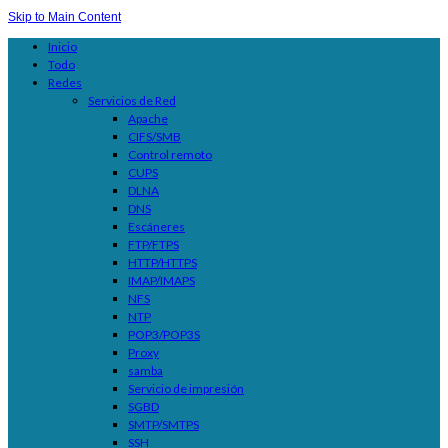
Skip to Main Content
Inicio
Todo
Redes
Servicios de Red
Apache
CIFS/SMB
Control remoto
CUPS
DLNA
DNS
Escáneres
FTP/FTPS
HTTP/HTTPS
IMAP/IMAPS
NFS
NTP
POP3/POP3S
Proxy
samba
Servicio de impresión
SGBD
SMTP/SMTPS
SSH