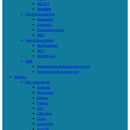
SSL/TLS
WebDAV
Electrónica de Red
Bluetooth
Cableado
Encaminamiento
WiFi
Aplicaciones Web
phpMyAdmin
SEO
WordPress
ASIR
Implantación de Aplicaciones Web
Servicios de Red e Internet
Sistema
Sist. Operativos
Android
Arch Linux
Debian
Fedora
iOS
Kali Linux
Linux
Linux Mint
macOS