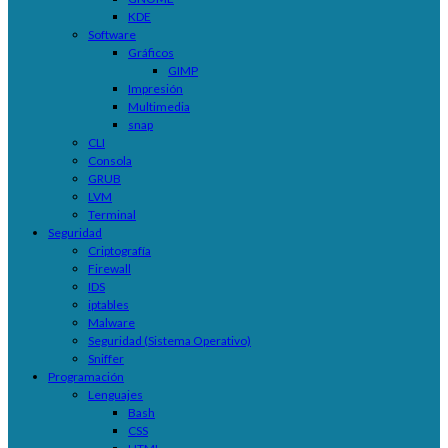
KDE
Software
Gráficos
GIMP
Impresión
Multimedia
snap
CLI
Consola
GRUB
LVM
Terminal
Seguridad
Criptografía
Firewall
IDS
iptables
Malware
Seguridad (Sistema Operativo)
Sniffer
Programación
Lenguajes
Bash
CSS