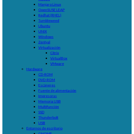
Manjaro Linux
OpenSUSE LEAP
Redhat (RHEL)
Tumbleweed
Ubuntu
UNIX
Windows
Zentyal
Virtualización
Citrix
VirtualBox
VMware
Hardware
CD-ROM
DVD-ROM
Escáneres
Fuente de alimentación
Impresoras
Memoria USB
Multifunción
SSD
Thunderbolt
USB
Entornos de escritorio
GNOME