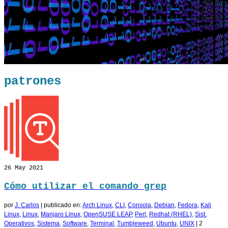
patrones
26
May 2021
Cómo utilizar el comando grep
por
J. Carlos
|
publicado en:
Arch Linux
,
CLI
,
Consola
,
Debian
,
Fedora
,
Kali
Linux
,
Linux
,
Manjaro Linux
,
OpenSUSE LEAP
,
Perl
,
Redhat (RHEL)
,
Sist.
Operativos
,
Sistema
,
Software
,
Terminal
,
Tumbleweed
,
Ubuntu
,
UNIX
|
2