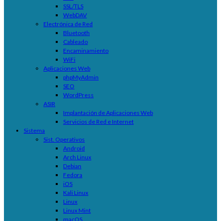
SSL/TLS
WebDAV
Electrónica de Red
Bluetooth
Cableado
Encaminamiento
WiFi
Aplicaciones Web
phpMyAdmin
SEO
WordPress
ASIR
Implantación de Aplicaciones Web
Servicios de Red e Internet
Sistema
Sist. Operativos
Android
Arch Linux
Debian
Fedora
iOS
Kali Linux
Linux
Linux Mint
macOS