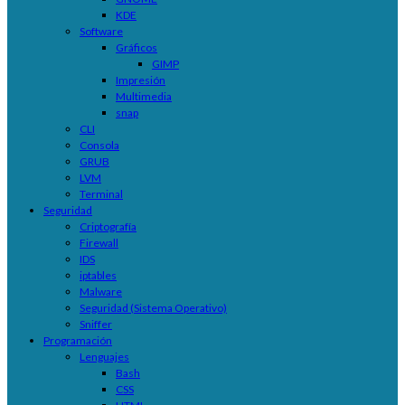
KDE
Software
Gráficos
GIMP
Impresión
Multimedia
snap
CLI
Consola
GRUB
LVM
Terminal
Seguridad
Criptografía
Firewall
IDS
iptables
Malware
Seguridad (Sistema Operativo)
Sniffer
Programación
Lenguajes
Bash
CSS