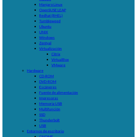
Manjaro Linux
OpenSUSE LEAP
Redhat (RHEL)
Tumbleweed
Ubuntu
UNIX
Windows
Zentyal
Virtualización
Citrix
VirtualBox
VMware
Hardware
CD-ROM
DVD-ROM
Escáneres
Fuente de alimentación
Impresoras
Memoria USB
Multifunción
SSD
Thunderbolt
USB
Entornos de escritorio
GNOME