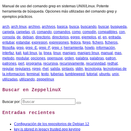
Manual de uso del comando grep en sistemas UNIX/Linux. Potente
herramienta de búsqueda. Opciones más utilizadas del comando grep y
ejemplos prácticos.
arch
,
arch linux
,
archivo
,
archivos
,
basica
,
busca
,
buscando
,
buscar
,
busqueda
,
carpeta
,
carpetas
,
cli
,
comando
,
comandos
,
como
,
comodín
,
compatibles
,
con
,
consola
,
de
,
debian
,
directorio
,
directorios
,
egrep
,
ejemplos
,
el
,
en
,
entrada
,
entubar
,
estandar
,
expresion
,
expresiones
,
fedora
,
fgrep
,
fichero
,
ficheros
,
filosofia
,
grep
,
grep -E
,
grep -F
,
grep -r
,
herramienta
,
howto
,
información
,
interfaz
,
kali
,
kali linux
,
la
,
linea
,
linux
,
manjaro
,
manjaro linux
,
manual
,
mas
,
metodo
,
modular
,
opciones
,
opensuse
,
orden
,
palabra
,
palabras
,
patron
,
patrones
,
perl
,
programa
,
recursiva
,
recursivamente
,
recursividad
,
redhat
,
regular
,
regulares
,
rgrep
,
rhel
,
salida
,
sintaxis
,
stdin
,
tecnologia
,
tecnologias de
la informacion
,
terminal
,
texto
,
tuberias
,
tumbleweed
,
tutorial
,
ubuntu
,
unix
,
utilizadas
,
utilizando
,
zeppelinux
Buscar en ZeppelinuX
Buscar por:
Entradas recientes
Configuración de los repositorios de Debian 12
key is stored in legacy trusted.gpg keyring