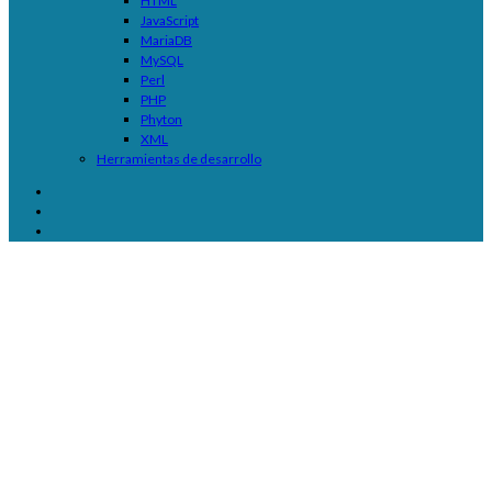
HTML
JavaScript
MariaDB
MySQL
Perl
PHP
Phyton
XML
Herramientas de desarrollo