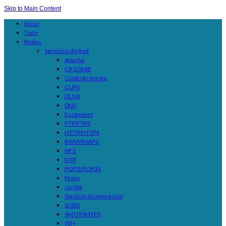
Skip to Main Content
Inicio
Todo
Redes
Servicios de Red
Apache
CIFS/SMB
Control remoto
CUPS
DLNA
DNS
Escáneres
FTP/FTPS
HTTP/HTTPS
IMAP/IMAPS
NFS
NTP
POP3/POP3S
Proxy
samba
Servicio de impresión
SGBD
SMTP/SMTPS
SSH