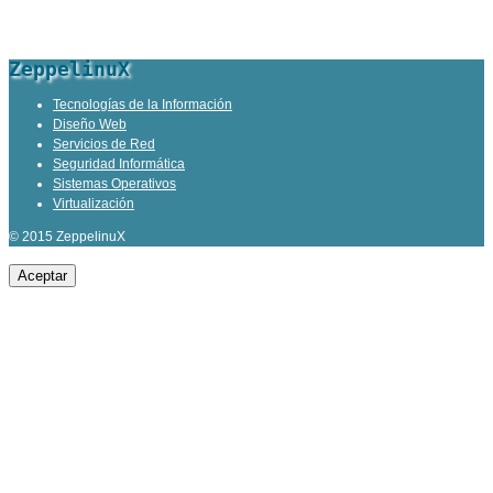
ZeppelinuX
Tecnologías de la Información
Diseño Web
Servicios de Red
Seguridad Informática
Sistemas Operativos
Virtualización
© 2015 ZeppelinuX
Aceptar