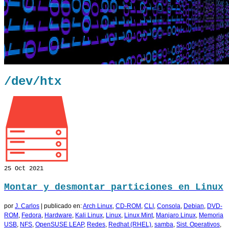
/dev/htx
25
Oct 2021
Montar y desmontar particiones en Linux
por
J. Carlos
|
publicado en:
Arch Linux
,
CD-ROM
,
CLI
,
Consola
,
Debian
,
DVD-
ROM
,
Fedora
,
Hardware
,
Kali Linux
,
Linux
,
Linux Mint
,
Manjaro Linux
,
Memoria
USB
,
NFS
,
OpenSUSE LEAP
,
Redes
,
Redhat (RHEL)
,
samba
,
Sist. Operativos
,