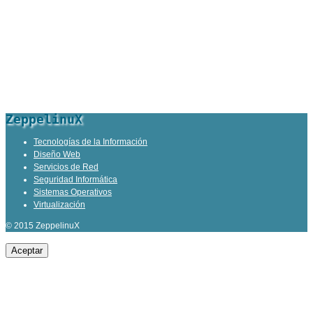
ZeppelinuX
Tecnologías de la Información
Diseño Web
Servicios de Red
Seguridad Informática
Sistemas Operativos
Virtualización
© 2015 ZeppelinuX
Aceptar