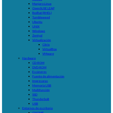
Manjaro Linux
OpenSUSE LEAP
Redhat (RHEL)
Tumbleweed
Ubuntu
UNIX
Windows
Zentyal
Virtualización
Citrix
VirtualBox
VMware
Hardware
CD-ROM
DVD-ROM
Escáneres
Fuente de alimentación
Impresoras
Memoria USB
Multifunción
SSD
Thunderbolt
USB
Entornos de escritorio
GNOME