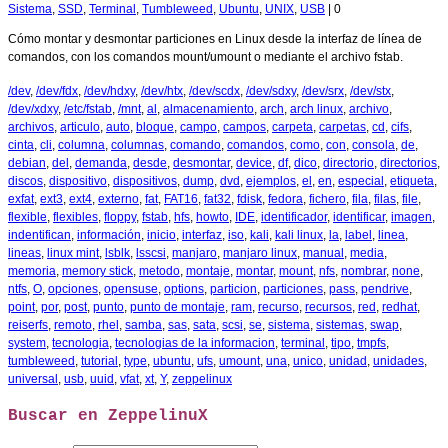
Sistema
,
SSD
,
Terminal
,
Tumbleweed
,
Ubuntu
,
UNIX
,
USB
|
0
Cómo montar y desmontar particiones en Linux desde la interfaz de línea de
comandos, con los comandos mount/umount o mediante el archivo fstab.
/dev
,
/dev/fdx
,
/dev/hdxy
,
/dev/htx
,
/dev/scdx
,
/dev/sdxy
,
/dev/srx
,
/dev/stx
,
/dev/xdxy
,
/etc/fstab
,
/mnt
,
al
,
almacenamiento
,
arch
,
arch linux
,
archivo
,
archivos
,
articulo
,
auto
,
bloque
,
campo
,
campos
,
carpeta
,
carpetas
,
cd
,
cifs
,
cinta
,
cli
,
columna
,
columnas
,
comando
,
comandos
,
como
,
con
,
consola
,
de
,
debian
,
del
,
demanda
,
desde
,
desmontar
,
device
,
df
,
dico
,
directorio
,
directorios
,
discos
,
dispositivo
,
dispositivos
,
dump
,
dvd
,
ejemplos
,
el
,
en
,
especial
,
etiqueta
,
exfat
,
ext3
,
ext4
,
externo
,
fat
,
FAT16
,
fat32
,
fdisk
,
fedora
,
fichero
,
fila
,
filas
,
file
,
flexible
,
flexibles
,
floppy
,
fstab
,
hfs
,
howto
,
IDE
,
identificador
,
identificar
,
imagen
,
indentifican
,
información
,
inicio
,
interfaz
,
iso
,
kali
,
kali linux
,
la
,
label
,
linea
,
lineas
,
linux mint
,
lsblk
,
lsscsi
,
manjaro
,
manjaro linux
,
manual
,
media
,
memoria
,
memory stick
,
metodo
,
montaje
,
montar
,
mount
,
nfs
,
nombrar
,
none
,
ntfs
,
O
,
opciones
,
opensuse
,
options
,
particion
,
particiones
,
pass
,
pendrive
,
point
,
por
,
post
,
punto
,
punto de montaje
,
ram
,
recurso
,
recursos
,
red
,
redhat
,
reiserfs
,
remoto
,
rhel
,
samba
,
sas
,
sata
,
scsi
,
se
,
sistema
,
sistemas
,
swap
,
system
,
tecnologia
,
tecnologias de la informacion
,
terminal
,
tipo
,
tmpfs
,
tumbleweed
,
tutorial
,
type
,
ubuntu
,
ufs
,
umount
,
una
,
unico
,
unidad
,
unidades
,
universal
,
usb
,
uuid
,
vfat
,
xt
,
Y
,
zeppelinux
Buscar en ZeppelinuX