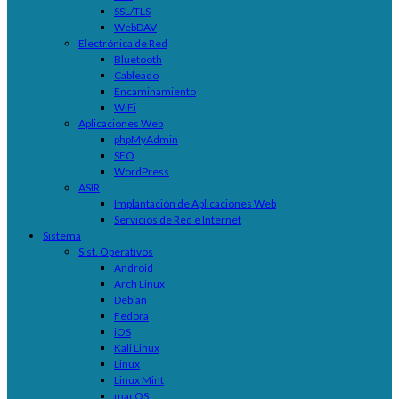
SSL/TLS
WebDAV
Electrónica de Red
Bluetooth
Cableado
Encaminamiento
WiFi
Aplicaciones Web
phpMyAdmin
SEO
WordPress
ASIR
Implantación de Aplicaciones Web
Servicios de Red e Internet
Sistema
Sist. Operativos
Android
Arch Linux
Debian
Fedora
iOS
Kali Linux
Linux
Linux Mint
macOS