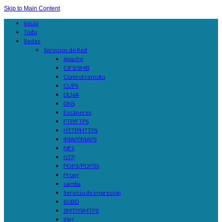
Skip to Main Content
Inicio
Todo
Redes
Servicios de Red
Apache
CIFS/SMB
Control remoto
CUPS
DLNA
DNS
Escáneres
FTP/FTPS
HTTP/HTTPS
IMAP/IMAPS
NFS
NTP
POP3/POP3S
Proxy
samba
Servicio de impresión
SGBD
SMTP/SMTPS
SSH