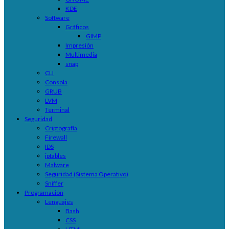
KDE
Software
Gráficos
GIMP
Impresión
Multimedia
snap
CLI
Consola
GRUB
LVM
Terminal
Seguridad
Criptografía
Firewall
IDS
iptables
Malware
Seguridad (Sistema Operativo)
Sniffer
Programación
Lenguajes
Bash
CSS