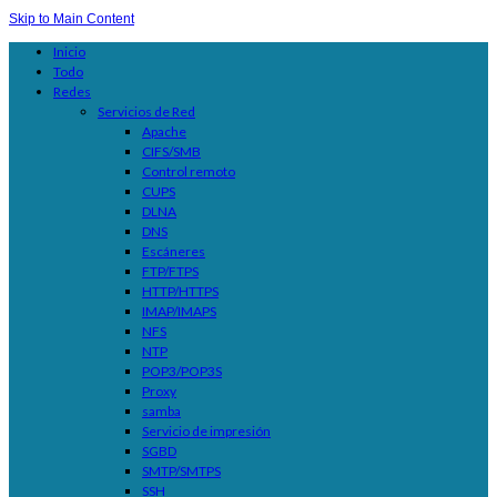
Skip to Main Content
Inicio
Todo
Redes
Servicios de Red
Apache
CIFS/SMB
Control remoto
CUPS
DLNA
DNS
Escáneres
FTP/FTPS
HTTP/HTTPS
IMAP/IMAPS
NFS
NTP
POP3/POP3S
Proxy
samba
Servicio de impresión
SGBD
SMTP/SMTPS
SSH