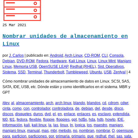
25
Mar 2021
Nombrar unidades de almacenamiento en
Linux
por
J. Carlos
|
publicado en:
Android
,
Arch Linux
,
CD-ROM
,
CLI
,
Consola
,
Debian
,
DVD-ROM
,
Fedora
,
Hardware
,
Kali Linux
,
Linux
,
Linux Mint
,
Manjaro
Linux
,
Memoria USB
,
OpenSUSE LEAP
,
Redhat (RHEL)
,
Sist. Operativos
,
Sistema
,
SSD
,
Terminal
,
Thunderbolt
,
Tumbleweed
,
Ubuntu
,
USB
,
Zentyal
|
4
Cómo nombrar unidades de almacenamiento de datos en Linux. SCSI, SAS,
SATA, IDE, USB, etc. Dónde están y como identificarlos en el sistema. MBR y
GPT
/dev
,
al
,
almacenamiento
,
arch
,
arch linux
,
blando
,
blandos
,
cd
,
cdrom
,
cdwr
,
cinta
,
como
,
con
,
controlador
,
controladora
,
de
,
debian
,
del
,
desde
,
disco
,
discos
,
disquetes
,
duros
,
dvd
,
el
,
en
,
enlace
,
enlaces
,
es
,
esclavo
,
extendida
,
fd0
,
fd1
,
fedora
,
flexible
,
floppie
,
floppies
,
gpt
,
hd$x
,
hda
,
hdb
,
howto
,
IDE
,
información
,
kali
,
kali linux
,
la
,
las
,
linux
,
ln
,
logica
,
los
,
maestro
,
manjaro
,
manjaro linux
,
manual
,
mas
,
mbr
,
metodo
,
no
,
nombran
,
nombrar
,
O
,
opensuse
,
para
,
particion
,
particiones
,
por
,
primaria
,
primario
,
que
,
redhat
,
rhel
,
sas
,
sata
,