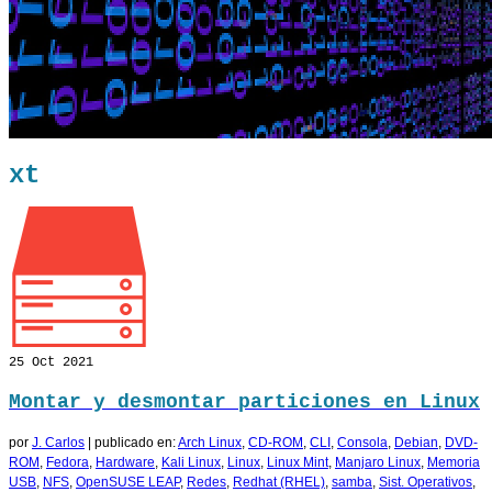
xt
25
Oct 2021
Montar y desmontar particiones en Linux
por
J. Carlos
|
publicado en:
Arch Linux
,
CD-ROM
,
CLI
,
Consola
,
Debian
,
DVD-
ROM
,
Fedora
,
Hardware
,
Kali Linux
,
Linux
,
Linux Mint
,
Manjaro Linux
,
Memoria
USB
,
NFS
,
OpenSUSE LEAP
,
Redes
,
Redhat (RHEL)
,
samba
,
Sist. Operativos
,