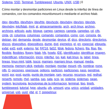
Sistema
,
SSD
,
Terminal
,
Tumbleweed
,
Ubuntu
,
UNIX
,
USB
|
0
Cómo montar y desmontar particiones en Linux desde la interfaz de línea de
comandos, con los comandos mount/umount o mediante el archivo fstab.
/dev
,
/dev/fdx
,
/dev/hdxy
,
/dev/htx
,
/dev/scdx
,
/dev/sdxy
,
/dev/srx
,
/dev/stx
,
/dev/xdxy
,
/etc/fstab
,
/mnt
,
al
,
almacenamiento
,
arch
,
arch linux
,
archivo
,
archivos
,
articulo
,
auto
,
bloque
,
campo
,
campos
,
carpeta
,
carpetas
,
cd
,
cifs
,
cinta
,
cli
,
columna
,
columnas
,
comando
,
comandos
,
como
,
con
,
consola
,
de
,
debian
,
del
,
demanda
,
desde
,
desmontar
,
device
,
df
,
dico
,
directorio
,
directorios
,
discos
,
dispositivo
,
dispositivos
,
dump
,
dvd
,
ejemplos
,
el
,
en
,
especial
,
etiqueta
,
exfat
,
ext3
,
ext4
,
externo
,
fat
,
FAT16
,
fat32
,
fdisk
,
fedora
,
fichero
,
fila
,
filas
,
file
,
flexible
,
flexibles
,
floppy
,
fstab
,
hfs
,
howto
,
IDE
,
identificador
,
identificar
,
imagen
,
indentifican
,
información
,
inicio
,
interfaz
,
iso
,
kali
,
kali linux
,
la
,
label
,
linea
,
lineas
,
linux mint
,
lsblk
,
lsscsi
,
manjaro
,
manjaro linux
,
manual
,
media
,
memoria
,
memory stick
,
metodo
,
montaje
,
montar
,
mount
,
nfs
,
nombrar
,
none
,
ntfs
,
O
,
opciones
,
opensuse
,
options
,
particion
,
particiones
,
pass
,
pendrive
,
point
,
por
,
post
,
punto
,
punto de montaje
,
ram
,
recurso
,
recursos
,
red
,
redhat
,
reiserfs
,
remoto
,
rhel
,
samba
,
sas
,
sata
,
scsi
,
se
,
sistema
,
sistemas
,
swap
,
system
,
tecnologia
,
tecnologias de la informacion
,
terminal
,
tipo
,
tmpfs
,
tumbleweed
,
tutorial
,
type
,
ubuntu
,
ufs
,
umount
,
una
,
unico
,
unidad
,
unidades
,
universal
,
usb
,
uuid
,
vfat
,
xt
,
Y
,
zeppelinux