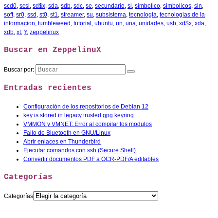
scd0
,
scsi
,
sd$x
,
sda
,
sdb
,
sdc
,
se
,
secundario
,
si
,
simbolico
,
simbolicos
,
sin
,
soft
,
sr0
,
ssd
,
st0
,
st1
,
streamer
,
su
,
subsistema
,
tecnologia
,
tecnologias de la
informacion
,
tumbleweed
,
tutorial
,
ubuntu
,
un
,
una
,
unidades
,
usb
,
xd$x
,
xda
,
xdb
,
xt
,
Y
,
zeppelinux
Buscar en ZeppelinuX
Buscar por:
Entradas recientes
Configuración de los repositorios de Debian 12
key is stored in legacy trusted.gpg keyring
VMMON y VMNET: Error al compilar los modulos
Fallo de Bluetooth en GNU/Linux
Abrir enlaces en Thunderbird
Ejecutar comandos con ssh (Secure Shell)
Convertir documentos PDF a OCR-PDF/A editables
Categorías
Categorías