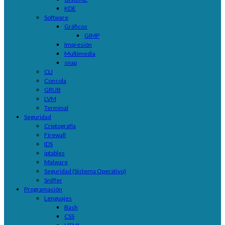
KDE
Software
Gráficos
GIMP
Impresión
Multimedia
snap
CLI
Consola
GRUB
LVM
Terminal
Seguridad
Criptografía
Firewall
IDS
iptables
Malware
Seguridad (Sistema Operativo)
Sniffer
Programación
Lenguajes
Bash
CSS