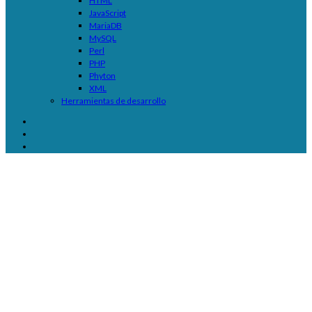
HTML
JavaScript
MariaDB
MySQL
Perl
PHP
Phyton
XML
Herramientas de desarrollo