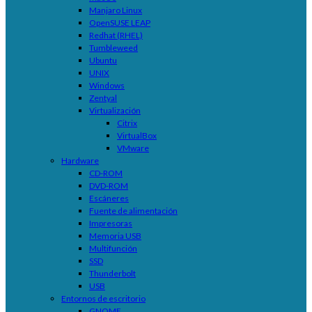
Manjaro Linux
OpenSUSE LEAP
Redhat (RHEL)
Tumbleweed
Ubuntu
UNIX
Windows
Zentyal
Virtualización
Citrix
VirtualBox
VMware
Hardware
CD-ROM
DVD-ROM
Escáneres
Fuente de alimentación
Impresoras
Memoria USB
Multifunción
SSD
Thunderbolt
USB
Entornos de escritorio
GNOME