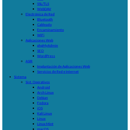
SSL/TLS
WebDAV
Electrónica de Red
Bluetooth
Cableado
Encaminamiento
WiFi
Aplicaciones Web
phpMyAdmin
SEO
WordPress
ASIR
Implantación de Aplicaciones Web
Servicios de Red e Internet
Sistema
Sist. Operativos
Android
Arch Linux
Debian
Fedora
iOS
Kali Linux
Linux
Linux Mint
macOS