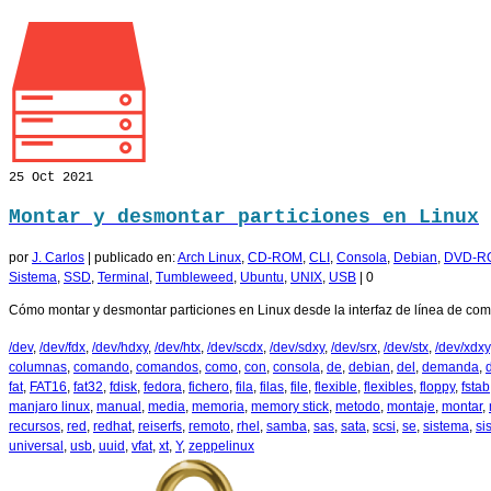
25
Oct 2021
Montar y desmontar particiones en Linux
por
J. Carlos
|
publicado en:
Arch Linux
,
CD-ROM
,
CLI
,
Consola
,
Debian
,
DVD-R
Sistema
,
SSD
,
Terminal
,
Tumbleweed
,
Ubuntu
,
UNIX
,
USB
|
0
Cómo montar y desmontar particiones en Linux desde la interfaz de línea de co
/dev
,
/dev/fdx
,
/dev/hdxy
,
/dev/htx
,
/dev/scdx
,
/dev/sdxy
,
/dev/srx
,
/dev/stx
,
/dev/xdxy
columnas
,
comando
,
comandos
,
como
,
con
,
consola
,
de
,
debian
,
del
,
demanda
,
fat
,
FAT16
,
fat32
,
fdisk
,
fedora
,
fichero
,
fila
,
filas
,
file
,
flexible
,
flexibles
,
floppy
,
fstab
manjaro linux
,
manual
,
media
,
memoria
,
memory stick
,
metodo
,
montaje
,
montar
,
recursos
,
red
,
redhat
,
reiserfs
,
remoto
,
rhel
,
samba
,
sas
,
sata
,
scsi
,
se
,
sistema
,
si
universal
,
usb
,
uuid
,
vfat
,
xt
,
Y
,
zeppelinux