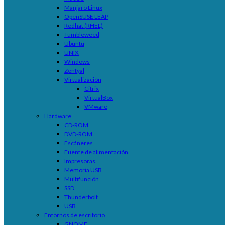
Manjaro Linux
OpenSUSE LEAP
Redhat (RHEL)
Tumbleweed
Ubuntu
UNIX
Windows
Zentyal
Virtualización
Citrix
VirtualBox
VMware
Hardware
CD-ROM
DVD-ROM
Escáneres
Fuente de alimentación
Impresoras
Memoria USB
Multifunción
SSD
Thunderbolt
USB
Entornos de escritorio
GNOME