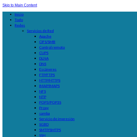
Skip to Main Content
Inicio
Todo
Redes
Servicios de Red
Apache
CIFS/SMB
Control remoto
CUPS
DLNA
DNS
Escáneres
FTP/FTPS
HTTP/HTTPS
IMAP/IMAPS
NFS
NTP
POP3/POP3S
Proxy
samba
Servicio de impresión
SGBD
SMTP/SMTPS
SSH