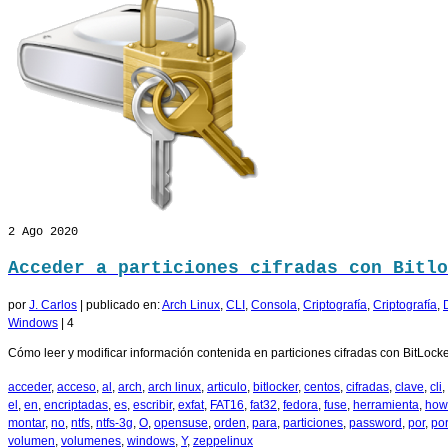
2
Ago 2020
Acceder a particiones cifradas con Bitlo
por
J. Carlos
|
publicado en:
Arch Linux
,
CLI
,
Consola
,
Criptografía
,
Criptografía
,
Windows
|
4
Cómo leer y modificar información contenida en particiones cifradas con BitLocker
acceder
,
acceso
,
al
,
arch
,
arch linux
,
articulo
,
bitlocker
,
centos
,
cifradas
,
clave
,
cli
,
el
,
en
,
encriptadas
,
es
,
escribir
,
exfat
,
FAT16
,
fat32
,
fedora
,
fuse
,
herramienta
,
how
montar
,
no
,
ntfs
,
ntfs-3g
,
O
,
opensuse
,
orden
,
para
,
particiones
,
password
,
por
,
po
volumen
,
volumenes
,
windows
,
Y
,
zeppelinux