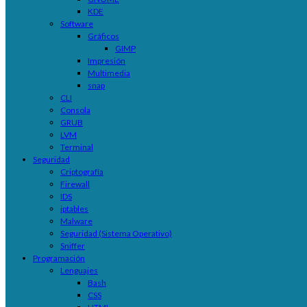
KDE
Software
Gráficos
GIMP
Impresión
Multimedia
snap
CLI
Consola
GRUB
LVM
Terminal
Seguridad
Criptografía
Firewall
IDS
iptables
Malware
Seguridad (Sistema Operativo)
Sniffer
Programación
Lenguajes
Bash
CSS