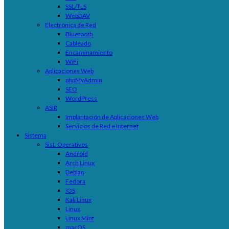
SSL/TLS
WebDAV
Electrónica de Red
Bluetooth
Cableado
Encaminamiento
WiFi
Aplicaciones Web
phpMyAdmin
SEO
WordPress
ASIR
Implantación de Aplicaciones Web
Servicios de Red e Internet
Sistema
Sist. Operativos
Android
Arch Linux
Debian
Fedora
iOS
Kali Linux
Linux
Linux Mint
macOS