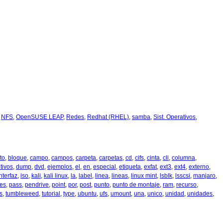
,
NFS
,
OpenSUSE LEAP
,
Redes
,
Redhat (RHEL)
,
samba
,
Sist. Operativos
,
to
,
bloque
,
campo
,
campos
,
carpeta
,
carpetas
,
cd
,
cifs
,
cinta
,
cli
,
columna
,
tivos
,
dump
,
dvd
,
ejemplos
,
el
,
en
,
especial
,
etiqueta
,
exfat
,
ext3
,
ext4
,
externo
,
nterfaz
,
iso
,
kali
,
kali linux
,
la
,
label
,
linea
,
lineas
,
linux mint
,
lsblk
,
lsscsi
,
manjaro
,
nes
,
pass
,
pendrive
,
point
,
por
,
post
,
punto
,
punto de montaje
,
ram
,
recurso
,
s
,
tumbleweed
,
tutorial
,
type
,
ubuntu
,
ufs
,
umount
,
una
,
unico
,
unidad
,
unidades
,