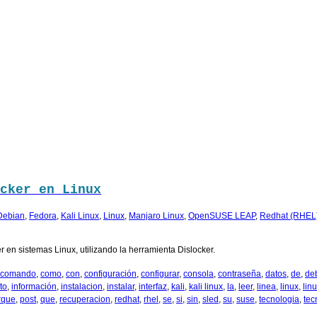
cker en Linux
Debian
,
Fedora
,
Kali Linux
,
Linux
,
Manjaro Linux
,
OpenSUSE LEAP
,
Redhat (RHEL
 en sistemas Linux, utilizando la herramienta Dislocker.
comando
,
como
,
con
,
configuración
,
configurar
,
consola
,
contraseña
,
datos
,
de
,
de
to
,
información
,
instalacion
,
instalar
,
interfaz
,
kali
,
kali linux
,
la
,
leer
,
linea
,
linux
,
lin
rque
,
post
,
que
,
recuperacion
,
redhat
,
rhel
,
se
,
si
,
sin
,
sled
,
su
,
suse
,
tecnologia
,
tec