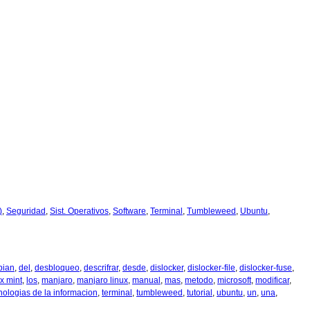
)
,
Seguridad
,
Sist. Operativos
,
Software
,
Terminal
,
Tumbleweed
,
Ubuntu
,
bian
,
del
,
desbloqueo
,
descrifrar
,
desde
,
dislocker
,
dislocker-file
,
dislocker-fuse
,
ux mint
,
los
,
manjaro
,
manjaro linux
,
manual
,
mas
,
metodo
,
microsoft
,
modificar
,
nologias de la informacion
,
terminal
,
tumbleweed
,
tutorial
,
ubuntu
,
un
,
una
,