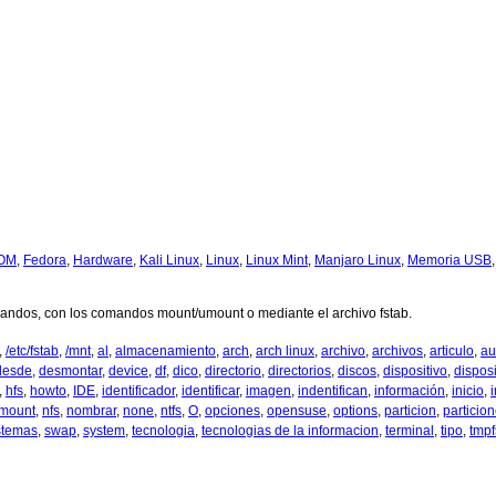
OM
,
Fedora
,
Hardware
,
Kali Linux
,
Linux
,
Linux Mint
,
Manjaro Linux
,
Memoria USB
mandos, con los comandos mount/umount o mediante el archivo fstab.
,
/etc/fstab
,
/mnt
,
al
,
almacenamiento
,
arch
,
arch linux
,
archivo
,
archivos
,
articulo
,
au
desde
,
desmontar
,
device
,
df
,
dico
,
directorio
,
directorios
,
discos
,
dispositivo
,
disposi
,
hfs
,
howto
,
IDE
,
identificador
,
identificar
,
imagen
,
indentifican
,
información
,
inicio
,
i
mount
,
nfs
,
nombrar
,
none
,
ntfs
,
O
,
opciones
,
opensuse
,
options
,
particion
,
particio
stemas
,
swap
,
system
,
tecnologia
,
tecnologias de la informacion
,
terminal
,
tipo
,
tmpf