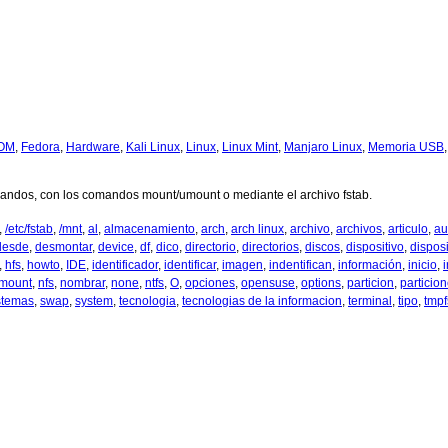
OM
,
Fedora
,
Hardware
,
Kali Linux
,
Linux
,
Linux Mint
,
Manjaro Linux
,
Memoria USB
mandos, con los comandos mount/umount o mediante el archivo fstab.
,
/etc/fstab
,
/mnt
,
al
,
almacenamiento
,
arch
,
arch linux
,
archivo
,
archivos
,
articulo
,
au
desde
,
desmontar
,
device
,
df
,
dico
,
directorio
,
directorios
,
discos
,
dispositivo
,
disposi
,
hfs
,
howto
,
IDE
,
identificador
,
identificar
,
imagen
,
indentifican
,
información
,
inicio
,
i
mount
,
nfs
,
nombrar
,
none
,
ntfs
,
O
,
opciones
,
opensuse
,
options
,
particion
,
particio
stemas
,
swap
,
system
,
tecnologia
,
tecnologias de la informacion
,
terminal
,
tipo
,
tmpf