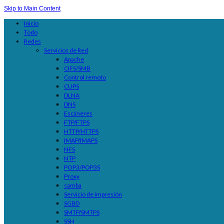
Skip to Main Content
Inicio
Todo
Redes
Servicios de Red
Apache
CIFS/SMB
Control remoto
CUPS
DLNA
DNS
Escáneres
FTP/FTPS
HTTP/HTTPS
IMAP/IMAPS
NFS
NTP
POP3/POP3S
Proxy
samba
Servicio de impresión
SGBD
SMTP/SMTPS
SSH