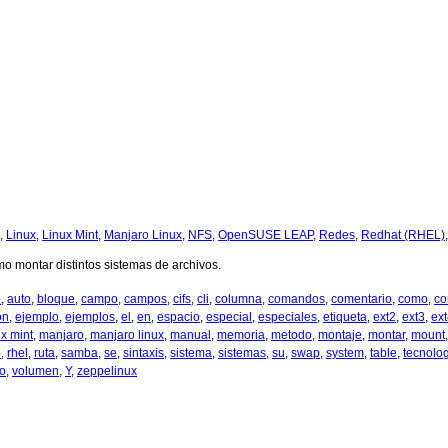
,
Linux
,
Linux Mint
,
Manjaro Linux
,
NFS
,
OpenSUSE LEAP
,
Redes
,
Redhat (RHEL)
mo montar distintos sistemas de archivos.
o
,
auto
,
bloque
,
campo
,
campos
,
cifs
,
cli
,
columna
,
comandos
,
comentario
,
como
,
co
on
,
ejemplo
,
ejemplos
,
el
,
en
,
espacio
,
especial
,
especiales
,
etiqueta
,
ext2
,
ext3
,
ex
ux mint
,
manjaro
,
manjaro linux
,
manual
,
memoria
,
metodo
,
montaje
,
montar
,
mount
o
,
rhel
,
ruta
,
samba
,
se
,
sintaxis
,
sistema
,
sistemas
,
su
,
swap
,
system
,
table
,
tecnolo
o
,
volumen
,
Y
,
zeppelinux