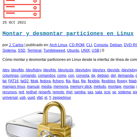
25
Oct 2021
Montar y desmontar particiones en Linux
por
J. Carlos
|
publicado en:
Arch Linux
,
CD-ROM
,
CLI
,
Consola
,
Debian
,
DVD-R
Sistema
,
SSD
,
Terminal
,
Tumbleweed
,
Ubuntu
,
UNIX
,
USB
|
0
Cómo montar y desmontar particiones en Linux desde la interfaz de línea de co
/dev
,
/dev/fdx
,
/dev/hdxy
,
/dev/htx
,
/dev/scdx
,
/dev/sdxy
,
/dev/srx
,
/dev/stx
,
/dev/xdxy
columnas
,
comando
,
comandos
,
como
,
con
,
consola
,
de
,
debian
,
del
,
demanda
,
fat
,
FAT16
,
fat32
,
fdisk
,
fedora
,
fichero
,
fila
,
filas
,
file
,
flexible
,
flexibles
,
floppy
,
fstab
manjaro linux
,
manual
,
media
,
memoria
,
memory stick
,
metodo
,
montaje
,
montar
,
recursos
,
red
,
redhat
,
reiserfs
,
remoto
,
rhel
,
samba
,
sas
,
sata
,
scsi
,
se
,
sistema
,
si
universal
,
usb
,
uuid
,
vfat
,
xt
,
Y
,
zeppelinux