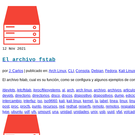
12
Nov 2021
El archivo fstab
por
J. Carlos
|
publicado en:
Arch Linux
,
CLI
,
Consola
,
Debian
,
Fedora
,
Kali Linux
El archivo fstab, cual es su función, como se configura y algunos ejemplos de co
/dev/pts
,
/etc/fstab
,
/proc/filesystems
,
al
,
arch
,
arch linux
,
archivo
,
archivos
,
articul
devpts
,
directorio
,
directorios
,
disco
,
discos
,
dispositivo
,
dispositivos
,
dump
,
edici
intercambio
,
interfaz
,
iso
,
iso9660
,
kali
,
kali linux
,
kernel
,
la
,
label
,
linea
,
linux
,
lin
post
,
proc
,
procfs
,
punto
,
recursos
,
red
,
redhat
,
reiserfs
,
remoto
,
remotos
,
respald
type
,
ubuntu
,
udf
,
ufs
,
umount
,
una
,
unidad
,
unidades
,
unix
,
usb
,
uuid
,
vfat
,
volcad