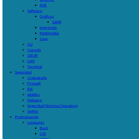
KDE
Software
Gráficos
GIMP
Impresión
Multimedia
snap
CLI
Consola
GRUB
LVM
Terminal
Seguridad
Criptografía
Firewall
IDS
iptables
Malware
Seguridad (Sistema Operativo)
Sniffer
Programación
Lenguajes
Bash
CSS