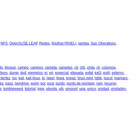
,
NFS
,
OpenSUSE LEAP
,
Redes
,
Redhat (RHEL)
,
samba
,
Sist. Operativos
,
to
,
bloque
,
campo
,
campos
,
carpeta
,
carpetas
,
cd
,
cifs
,
cinta
,
cli
,
columna
,
tivos
,
dump
,
dvd
,
ejemplos
,
el
,
en
,
especial
,
etiqueta
,
exfat
,
ext3
,
ext4
,
externo
,
nterfaz
,
iso
,
kali
,
kali linux
,
la
,
label
,
linea
,
lineas
,
linux mint
,
lsblk
,
lsscsi
,
manjaro
,
nes
,
pass
,
pendrive
,
point
,
por
,
post
,
punto
,
punto de montaje
,
ram
,
recurso
,
s
,
tumbleweed
,
tutorial
,
type
,
ubuntu
,
ufs
,
umount
,
una
,
unico
,
unidad
,
unidades
,