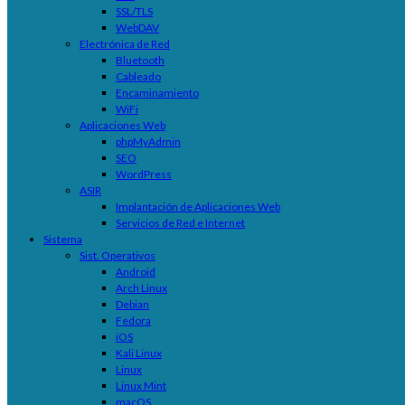
SSL/TLS
WebDAV
Electrónica de Red
Bluetooth
Cableado
Encaminamiento
WiFi
Aplicaciones Web
phpMyAdmin
SEO
WordPress
ASIR
Implantación de Aplicaciones Web
Servicios de Red e Internet
Sistema
Sist. Operativos
Android
Arch Linux
Debian
Fedora
iOS
Kali Linux
Linux
Linux Mint
macOS