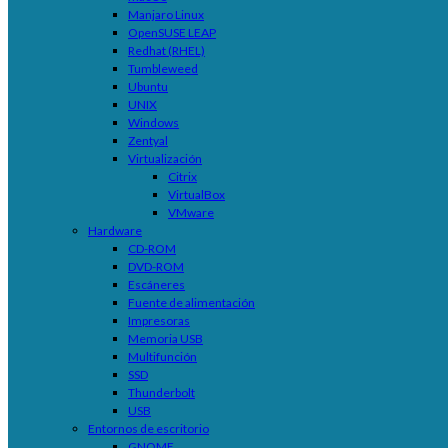
Manjaro Linux
OpenSUSE LEAP
Redhat (RHEL)
Tumbleweed
Ubuntu
UNIX
Windows
Zentyal
Virtualización
Citrix
VirtualBox
VMware
Hardware
CD-ROM
DVD-ROM
Escáneres
Fuente de alimentación
Impresoras
Memoria USB
Multifunción
SSD
Thunderbolt
USB
Entornos de escritorio
GNOME