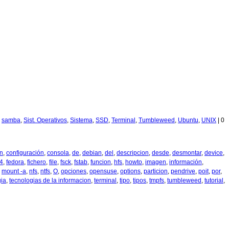
,
samba
,
Sist. Operativos
,
Sistema
,
SSD
,
Terminal
,
Tumbleweed
,
Ubuntu
,
UNIX
|
0
n
,
configuración
,
consola
,
de
,
debian
,
del
,
descripcion
,
desde
,
desmontar
,
device
,
t4
,
fedora
,
fichero
,
file
,
fsck
,
fstab
,
funcion
,
hfs
,
howto
,
imagen
,
información
,
,
mount -a
,
nfs
,
ntfs
,
O
,
opciones
,
opensuse
,
options
,
particion
,
pendrive
,
poit
,
por
,
gia
,
tecnologias de la informacion
,
terminal
,
tipo
,
tipos
,
tmpfs
,
tumbleweed
,
tutorial
,