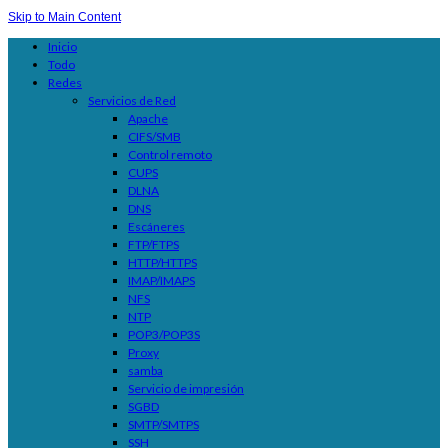
Skip to Main Content
Inicio
Todo
Redes
Servicios de Red
Apache
CIFS/SMB
Control remoto
CUPS
DLNA
DNS
Escáneres
FTP/FTPS
HTTP/HTTPS
IMAP/IMAPS
NFS
NTP
POP3/POP3S
Proxy
samba
Servicio de impresión
SGBD
SMTP/SMTPS
SSH