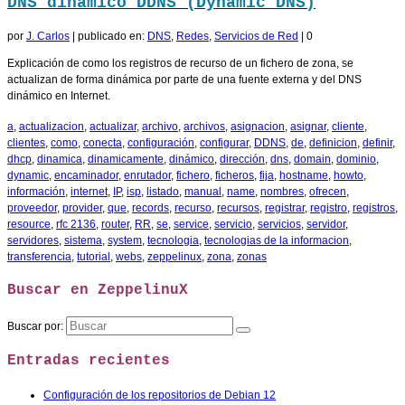
DNS dinámico DDNS (Dynamic DNS)
por
J. Carlos
|
publicado en:
DNS
,
Redes
,
Servicios de Red
|
0
Explicación de como los registros de recurso de un fichero de zona, se
actualizan de forma dinámica por parte de una fuente externa y del DNS
dinámico en Internet.
a
,
actualizacion
,
actualizar
,
archivo
,
archivos
,
asignacion
,
asignar
,
cliente
,
clientes
,
como
,
conecta
,
configuración
,
configurar
,
DDNS
,
de
,
definicion
,
definir
,
dhcp
,
dinamica
,
dinamicamente
,
dinámico
,
dirección
,
dns
,
domain
,
dominio
,
dynamic
,
encaminador
,
enrutador
,
fichero
,
ficheros
,
fija
,
hostname
,
howto
,
información
,
internet
,
IP
,
isp
,
listado
,
manual
,
name
,
nombres
,
ofrecen
,
proveedor
,
provider
,
que
,
records
,
recurso
,
recursos
,
registrar
,
registro
,
registros
,
resource
,
rfc 2136
,
router
,
RR
,
se
,
service
,
servicio
,
servicios
,
servidor
,
servidores
,
sistema
,
system
,
tecnologia
,
tecnologias de la informacion
,
transferencia
,
tutorial
,
webs
,
zeppelinux
,
zona
,
zonas
Buscar en ZeppelinuX
Buscar por:
Entradas recientes
Configuración de los repositorios de Debian 12