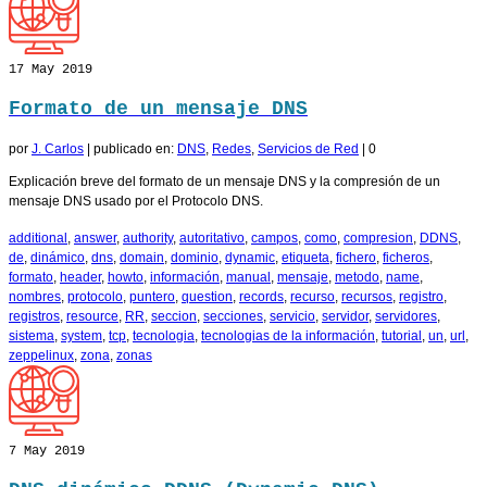
17
May 2019
Formato de un mensaje DNS
por
J. Carlos
|
publicado en:
DNS
,
Redes
,
Servicios de Red
|
0
Explicación breve del formato de un mensaje DNS y la compresión de un
mensaje DNS usado por el Protocolo DNS.
additional
,
answer
,
authority
,
autoritativo
,
campos
,
como
,
compresion
,
DDNS
,
de
,
dinámico
,
dns
,
domain
,
dominio
,
dynamic
,
etiqueta
,
fichero
,
ficheros
,
formato
,
header
,
howto
,
información
,
manual
,
mensaje
,
metodo
,
name
,
nombres
,
protocolo
,
puntero
,
question
,
records
,
recurso
,
recursos
,
registro
,
registros
,
resource
,
RR
,
seccion
,
secciones
,
servicio
,
servidor
,
servidores
,
sistema
,
system
,
tcp
,
tecnologia
,
tecnologias de la información
,
tutorial
,
un
,
url
,
zeppelinux
,
zona
,
zonas
7
May 2019