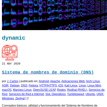
dynamic
21
Abr 2020
Sistema de nombres de dominio (DNS)
por
J. Carlos
|
publicado en:
Android
,
Apache
,
Aplicaciones Web
,
Arch Linux
,
ASIR
,
Debian
,
DNS
,
Fedora
,
HTTP/HTTPS
,
iOS
,
Kali Linux
,
Linux
,
Linux Mint
,
macOS
,
Manjaro Linux
,
OpenSUSE LEAP
,
Redes
,
Redhat (RHEL)
,
Servicios de
Red
,
Servicios de Red e Internet
,
Sist. Operativos
,
Tumbleweed
,
Ubuntu
,
UNIX
,
Windows
,
Zentyal
|
2
Conceptos básicos, utilidad y funcionamiento del Sistema de Nombres de