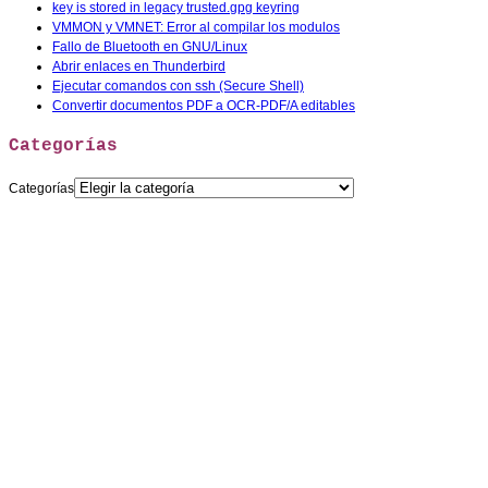
key is stored in legacy trusted.gpg keyring
VMMON y VMNET: Error al compilar los modulos
Fallo de Bluetooth en GNU/Linux
Abrir enlaces en Thunderbird
Ejecutar comandos con ssh (Secure Shell)
Convertir documentos PDF a OCR-PDF/A editables
Categorías
Categorías