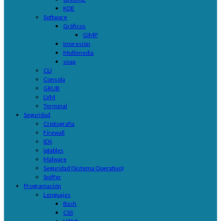
KDE
Software
Gráficos
GIMP
Impresión
Multimedia
snap
CLI
Consola
GRUB
LVM
Terminal
Seguridad
Criptografía
Firewall
IDS
iptables
Malware
Seguridad (Sistema Operativo)
Sniffer
Programación
Lenguajes
Bash
CSS