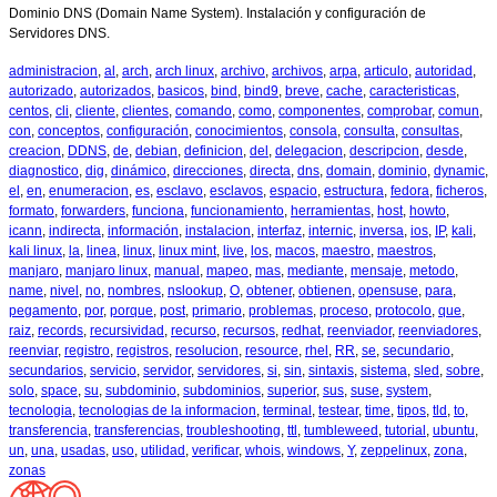
Dominio DNS (Domain Name System). Instalación y configuración de
Servidores DNS.
administracion
,
al
,
arch
,
arch linux
,
archivo
,
archivos
,
arpa
,
articulo
,
autoridad
,
autorizado
,
autorizados
,
basicos
,
bind
,
bind9
,
breve
,
cache
,
caracteristicas
,
centos
,
cli
,
cliente
,
clientes
,
comando
,
como
,
componentes
,
comprobar
,
comun
,
con
,
conceptos
,
configuración
,
conocimientos
,
consola
,
consulta
,
consultas
,
creacion
,
DDNS
,
de
,
debian
,
definicion
,
del
,
delegacion
,
descripcion
,
desde
,
diagnostico
,
dig
,
dinámico
,
direcciones
,
directa
,
dns
,
domain
,
dominio
,
dynamic
,
el
,
en
,
enumeracion
,
es
,
esclavo
,
esclavos
,
espacio
,
estructura
,
fedora
,
ficheros
,
formato
,
forwarders
,
funciona
,
funcionamiento
,
herramientas
,
host
,
howto
,
icann
,
indirecta
,
información
,
instalacion
,
interfaz
,
internic
,
inversa
,
ios
,
IP
,
kali
,
kali linux
,
la
,
linea
,
linux
,
linux mint
,
live
,
los
,
macos
,
maestro
,
maestros
,
manjaro
,
manjaro linux
,
manual
,
mapeo
,
mas
,
mediante
,
mensaje
,
metodo
,
name
,
nivel
,
no
,
nombres
,
nslookup
,
O
,
obtener
,
obtienen
,
opensuse
,
para
,
pegamento
,
por
,
porque
,
post
,
primario
,
problemas
,
proceso
,
protocolo
,
que
,
raiz
,
records
,
recursividad
,
recurso
,
recursos
,
redhat
,
reenviador
,
reenviadores
,
reenviar
,
registro
,
registros
,
resolucion
,
resource
,
rhel
,
RR
,
se
,
secundario
,
secundarios
,
servicio
,
servidor
,
servidores
,
si
,
sin
,
sintaxis
,
sistema
,
sled
,
sobre
,
solo
,
space
,
su
,
subdominio
,
subdominios
,
superior
,
sus
,
suse
,
system
,
tecnologia
,
tecnologias de la informacion
,
terminal
,
testear
,
time
,
tipos
,
tld
,
to
,
transferencia
,
transferencias
,
troubleshooting
,
ttl
,
tumbleweed
,
tutorial
,
ubuntu
,
un
,
una
,
usadas
,
uso
,
utilidad
,
verificar
,
whois
,
windows
,
Y
,
zeppelinux
,
zona
,
zonas