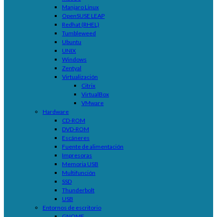
Manjaro Linux
OpenSUSE LEAP
Redhat (RHEL)
Tumbleweed
Ubuntu
UNIX
Windows
Zentyal
Virtualización
Citrix
VirtualBox
VMware
Hardware
CD-ROM
DVD-ROM
Escáneres
Fuente de alimentación
Impresoras
Memoria USB
Multifunción
SSD
Thunderbolt
USB
Entornos de escritorio
GNOME