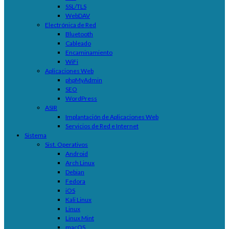
SSL/TLS
WebDAV
Electrónica de Red
Bluetooth
Cableado
Encaminamiento
WiFi
Aplicaciones Web
phpMyAdmin
SEO
WordPress
ASIR
Implantación de Aplicaciones Web
Servicios de Red e Internet
Sistema
Sist. Operativos
Android
Arch Linux
Debian
Fedora
iOS
Kali Linux
Linux
Linux Mint
macOS