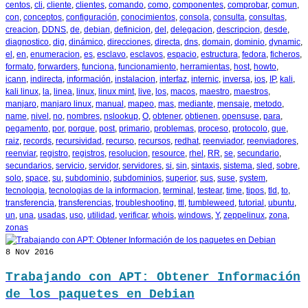
centos
,
cli
,
cliente
,
clientes
,
comando
,
como
,
componentes
,
comprobar
,
comun
,
con
,
conceptos
,
configuración
,
conocimientos
,
consola
,
consulta
,
consultas
,
creacion
,
DDNS
,
de
,
debian
,
definicion
,
del
,
delegacion
,
descripcion
,
desde
,
diagnostico
,
dig
,
dinámico
,
direcciones
,
directa
,
dns
,
domain
,
dominio
,
dynamic
,
el
,
en
,
enumeracion
,
es
,
esclavo
,
esclavos
,
espacio
,
estructura
,
fedora
,
ficheros
,
formato
,
forwarders
,
funciona
,
funcionamiento
,
herramientas
,
host
,
howto
,
icann
,
indirecta
,
información
,
instalacion
,
interfaz
,
internic
,
inversa
,
ios
,
IP
,
kali
,
kali linux
,
la
,
linea
,
linux
,
linux mint
,
live
,
los
,
macos
,
maestro
,
maestros
,
manjaro
,
manjaro linux
,
manual
,
mapeo
,
mas
,
mediante
,
mensaje
,
metodo
,
name
,
nivel
,
no
,
nombres
,
nslookup
,
O
,
obtener
,
obtienen
,
opensuse
,
para
,
pegamento
,
por
,
porque
,
post
,
primario
,
problemas
,
proceso
,
protocolo
,
que
,
raiz
,
records
,
recursividad
,
recurso
,
recursos
,
redhat
,
reenviador
,
reenviadores
,
reenviar
,
registro
,
registros
,
resolucion
,
resource
,
rhel
,
RR
,
se
,
secundario
,
secundarios
,
servicio
,
servidor
,
servidores
,
si
,
sin
,
sintaxis
,
sistema
,
sled
,
sobre
,
solo
,
space
,
su
,
subdominio
,
subdominios
,
superior
,
sus
,
suse
,
system
,
tecnologia
,
tecnologias de la informacion
,
terminal
,
testear
,
time
,
tipos
,
tld
,
to
,
transferencia
,
transferencias
,
troubleshooting
,
ttl
,
tumbleweed
,
tutorial
,
ubuntu
,
un
,
una
,
usadas
,
uso
,
utilidad
,
verificar
,
whois
,
windows
,
Y
,
zeppelinux
,
zona
,
zonas
8
Nov 2016
Trabajando con APT: Obtener Información
de los paquetes en Debian