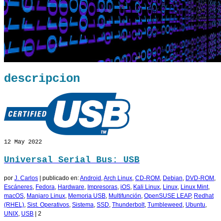
descripcion
12
May 2022
Universal Serial Bus: USB
por
J. Carlos
|
publicado en:
Android
,
Arch Linux
,
CD-ROM
,
Debian
,
DVD-ROM
,
Escáneres
,
Fedora
,
Hardware
,
Impresoras
,
iOS
,
Kali Linux
,
Linux
,
Linux Mint
,
macOS
,
Manjaro Linux
,
Memoria USB
,
Multifunción
,
OpenSUSE LEAP
,
Redhat
(RHEL)
,
Sist. Operativos
,
Sistema
,
SSD
,
Thunderbolt
,
Tumbleweed
,
Ubuntu
,
UNIX
,
USB
|
2