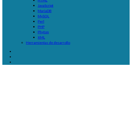
HTML
JavaScript
MariaDB
MySQL
Perl
PHP
Phyton
XML
Herramientas de desarrollo