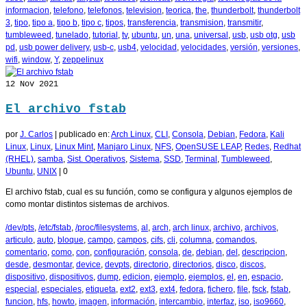
informacion
,
telefono
,
telefonos
,
television
,
teorica
,
the
,
thunderbolt
,
thunderbolt
3
,
tipo
,
tipo a
,
tipo b
,
tipo c
,
tipos
,
transferencia
,
transmision
,
transmitir
,
tumbleweed
,
tunelado
,
tutorial
,
tv
,
ubuntu
,
un
,
una
,
universal
,
usb
,
usb otg
,
usb
pd
,
usb power delivery
,
usb-c
,
usb4
,
velocidad
,
velocidades
,
versión
,
versiones
,
wifi
,
window
,
Y
,
zeppelinux
12
Nov 2021
El archivo fstab
por
J. Carlos
|
publicado en:
Arch Linux
,
CLI
,
Consola
,
Debian
,
Fedora
,
Kali
Linux
,
Linux
,
Linux Mint
,
Manjaro Linux
,
NFS
,
OpenSUSE LEAP
,
Redes
,
Redhat
(RHEL)
,
samba
,
Sist. Operativos
,
Sistema
,
SSD
,
Terminal
,
Tumbleweed
,
Ubuntu
,
UNIX
|
0
El archivo fstab, cual es su función, como se configura y algunos ejemplos de
como montar distintos sistemas de archivos.
/dev/pts
,
/etc/fstab
,
/proc/filesystems
,
al
,
arch
,
arch linux
,
archivo
,
archivos
,
articulo
,
auto
,
bloque
,
campo
,
campos
,
cifs
,
cli
,
columna
,
comandos
,
comentario
,
como
,
con
,
configuración
,
consola
,
de
,
debian
,
del
,
descripcion
,
desde
,
desmontar
,
device
,
devpts
,
directorio
,
directorios
,
disco
,
discos
,
dispositivo
,
dispositivos
,
dump
,
edicion
,
ejemplo
,
ejemplos
,
el
,
en
,
espacio
,
especial
,
especiales
,
etiqueta
,
ext2
,
ext3
,
ext4
,
fedora
,
fichero
,
file
,
fsck
,
fstab
,
funcion
,
hfs
,
howto
,
imagen
,
información
,
intercambio
,
interfaz
,
iso
,
iso9660
,