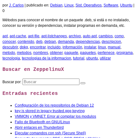
por
J. Carlos
|
publicado en:
Debian
,
Linux
,
Sist. Operativos
,
Software
,
Ubuntu
|
0
Métodos para conocer el nombre de un paquete .deb, si está o no instalado,
conocer su versión y dependencias, instalar programas en demanda, etc.
apt
,
apt-cache
,
apt-file
,
apt-listchanges
,
archivo
,
auto-apt
,
cambios
,
como
,
conocer
,
contenido
,
deb
,
debian
,
demanda
,
dependencias
,
descripcion
,
descubrir
,
dpkg
,
encontrar
,
incluido
,
información
,
instalar
,
linux
,
manual
,
metodo
,
metodos
,
nombres
,
obtener
,
paquete
,
paquetes
,
pertenece
,
programa
,
tecnologia
,
tecnologias de la informacion
,
tutorial
,
ubuntu
,
utilizar
Buscar en ZeppelinuX
Buscar por:
Entradas recientes
Configuración de los repositorios de Debian 12
key is stored in legacy trusted.gpg keyring
VMMON y VMNET: Error al compilar los modulos
Fallo de Bluetooth en GNU/Linux
Abrir enlaces en Thunderbird
Ejecutar comandos con ssh (Secure Shell)