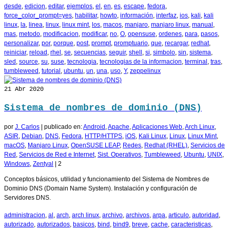
desde
,
edicion
,
editar
,
ejemplos
,
el
,
en
,
es
,
escape
,
fedora
,
force_color_prompt=yes
,
habilitar
,
howto
,
información
,
interfaz
,
ios
,
kali
,
kali
linux
,
la
,
linea
,
linux
,
linux mint
,
los
,
macos
,
manjaro
,
manjaro linux
,
manual
,
mas
,
metodo
,
modificacion
,
modificar
,
no
,
O
,
opensuse
,
ordenes
,
para
,
pasos
,
personalizar
,
por
,
porque
,
post
,
prompt
,
promptuario
,
que
,
recargar
,
redhat
,
reiniciar
,
reload
,
rhel
,
se
,
secuencias
,
seguir
,
shell
,
si
,
simbolo
,
sin
,
sistema
,
sled
,
source
,
su
,
suse
,
tecnologia
,
tecnologias de la informacion
,
terminal
,
tras
,
tumbleweed
,
tutorial
,
ubuntu
,
un
,
una
,
uso
,
Y
,
zeppelinux
21
Abr 2020
Sistema de nombres de dominio (DNS)
por
J. Carlos
|
publicado en:
Android
,
Apache
,
Aplicaciones Web
,
Arch Linux
,
ASIR
,
Debian
,
DNS
,
Fedora
,
HTTP/HTTPS
,
iOS
,
Kali Linux
,
Linux
,
Linux Mint
,
macOS
,
Manjaro Linux
,
OpenSUSE LEAP
,
Redes
,
Redhat (RHEL)
,
Servicios de
Red
,
Servicios de Red e Internet
,
Sist. Operativos
,
Tumbleweed
,
Ubuntu
,
UNIX
,
Windows
,
Zentyal
|
2
Conceptos básicos, utilidad y funcionamiento del Sistema de Nombres de
Dominio DNS (Domain Name System). Instalación y configuración de
Servidores DNS.
administracion
,
al
,
arch
,
arch linux
,
archivo
,
archivos
,
arpa
,
articulo
,
autoridad
,
autorizado
,
autorizados
,
basicos
,
bind
,
bind9
,
breve
,
cache
,
caracteristicas
,