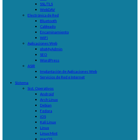
SSL/TLS
WebDAV
Electrónica de Red
Bluetooth
Cableado
Encaminamiento
WiFi
Aplicaciones Web
phpMyAdmin
SEO
WordPress
ASIR
Implantación de Aplicaciones Web
Servicios de Red e Internet
Sistema
Sist. Operativos
Android
Arch Linux
Debian
Fedora
iOS
Kali Linux
Linux
Linux Mint
macOS