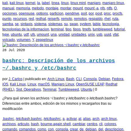
kali
,
kali linux
,
kernel
,
la
,
label
,
linea
,
linux
,
linux mint
,
manjaro
,
manjaro linux
,
manual
,
memoria
,
metodo
,
montaje
,
montar
,
mount
,
mount -a
,
nfs
,
ntfs
,
O
,
opciones
,
opensuse
,
options
,
particion
,
pendrive
,
poit
,
por
,
post
,
proc
,
procfs
,
punto
,
recursos
,
red
,
redhat
,
reiserfs
,
remoto
,
remotos
,
respaldo
,
rhel
,
ruta
,
samba
,
se
,
sintaxis
,
sistema
,
sistemas
,
su
,
swap
,
system
,
table
,
tecnologia
,
tecnologias de la informacion
,
terminal
,
tipo
,
tipos
,
tmpfs
,
tumbleweed
,
tutorial
,
type
,
ubuntu
,
udf
,
ufs
,
umount
,
una
,
unidad
,
unidades
,
unix
,
usb
,
uuid
,
vfat
,
volcado
,
volumen
,
Y
,
zeppelinux
28
Jul 2020
bashrc: Descripción de los archivos
~/.bashrc y /etc/bashrc
por
J. Carlos
|
publicado en:
Arch Linux
,
Bash
,
CLI
,
Consola
,
Debian
,
Fedora
,
iOS
,
Kali Linux
,
Linux
,
macOS
,
Manjaro Linux
,
OpenSUSE LEAP
,
Redhat
(RHEL)
,
Sist. Operativos
,
Terminal
,
Tumbleweed
,
Ubuntu
|
0
¿Para qué sirven los archivos ~/.bashrc y /etc/bashrc o /etc/bash.bashrc?
Diferencias entre ambos, edición de los mismos y recargarlos tras su
modificación
.bashrc
,
/etc/bash.bashrc
,
/etc/bashrc
,
a
,
activar
,
al
,
alias
,
arch
,
arch linux
,
archivos
,
articulo
,
bash
,
bourne-again shell
,
cambiar
,
centos
,
cli
,
colores
,
comando
,
comandos
,
como
,
con
,
consola
,
crear
,
de
,
debian
,
del
,
descripcion
,