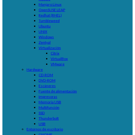
Manjaro Linux
OpenSUSE LEAP
Redhat (RHEL)
Tumbleweed
Ubuntu
UNIX
Windows
Zentyal
Virtualización
Citrix
VirtualBox
VMware
Hardware
CD-ROM
DVD-ROM
Escáneres
Fuente de alimentación
Impresoras
Memoria USB
Multifunción
SSD
Thunderbolt
USB
Entornos de escritorio
GNOME