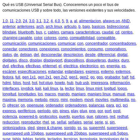
Qué es USB (Universal Serial Bus). Conoceremos un poco el bus de
comunicaciones USB y sobre todo, las versiones existentes y sus velocidades.
1.0
,
11
,
2.0
,
24
,
3.0
,
3.1
,
3.2
,
4
,
4.0
,
5
,
9
,
a
,
al
,
alimentacion
,
always on
,
AND
,
anterior
,
anteriores
,
arch
,
arch linux
,
articulo
,
b
,
bajo
,
basicos
,
bidireccional
,
blindaje
,
bluetooth
,
bus
,
c
,
cables
,
camara
,
caracteristicas
,
caudal
,
cd
,
centos
,
charging capable
,
color
,
colores
,
como
,
compatibilidad
,
compatible
,
comunicación
,
comunicaciones
,
comunicar
,
con
,
concentrador
,
concentradores
,
conectar
,
conectores
,
conexiones
,
conocimientos
,
consumo
,
corporativos
,
datos
,
de
,
debian
,
del
,
desconectar
,
descripcion
,
desde
,
diferencial
,
digital
,
digitales
,
disco
,
display
,
displayport
,
dispositivos
,
disqueteras
,
duplex
,
duro
,
dvd
,
efectiva
,
efectivas
,
ehternet
,
el
,
electrica
,
electronico
,
en
,
energia
,
es
,
escáner
,
especificaciones
,
estandar
,
estandares
,
express
,
externo
,
externos
,
fedora
,
full
,
gen 1x1
,
gen 2x1
,
gen 2x2
,
gen1
,
gen2
,
go
,
gps
,
grabador
,
half
,
hd
,
hdmi
,
hilos
,
host
,
hot
,
hot plug
,
howto
,
hub
,
hub usb
,
impresora
,
información
,
interfaces
,
joystick
,
kali
,
kali linux
,
la
,
lector
,
linux
,
linux mint
,
logitud
,
logos
,
longitud
,
longitudes
,
los
,
macos
,
mando
,
manjaro
,
manjaro linux
,
manual
,
mas
,
maxima
,
memoria
,
metodo
,
micro
,
mini
,
modem
,
movil
,
moviles
,
multimedia
,
no
,
O
,
ofrecer
,
on
,
opensuse
,
ordenador
,
ordenadores
,
palancas
,
para
,
pci
,
pci
express
,
perifericos
,
periodo
,
pin
,
pines
,
play
,
plug
,
pnp
,
por
,
port
,
post
,
potencia
,
powered-b
,
protocolos
,
puerto
,
puertos
,
que
,
ratones
,
red
,
redhat
,
reduccion
,
reproductor
,
rhel
,
se
,
señal
,
señales
,
serial
,
serie
,
si
,
sin
,
sintonizadora
,
sled
,
sleep & charge
,
sonido
,
ss
,
su
,
supermhl
,
superspeed
,
superspeed usb 10gbps
,
superspeed usb 20gbps
,
superspeed usb 5gbps
,
suse
,
tabla
,
tablas
,
tarjeta
,
teclados
,
tecnicas
,
tecnologia
,
tecnologias de la