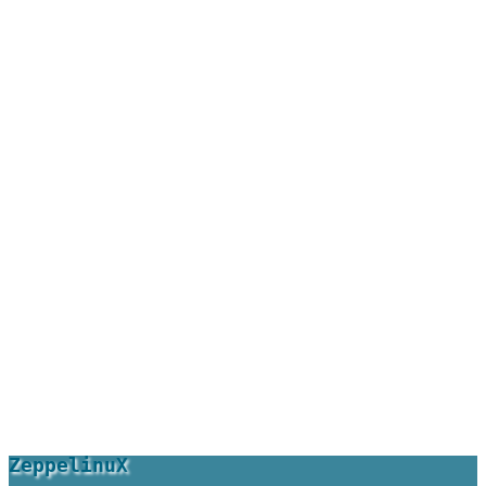
ZeppelinuX