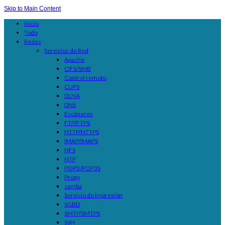
Skip to Main Content
Inicio
Todo
Redes
Servicios de Red
Apache
CIFS/SMB
Control remoto
CUPS
DLNA
DNS
Escáneres
FTP/FTPS
HTTP/HTTPS
IMAP/IMAPS
NFS
NTP
POP3/POP3S
Proxy
samba
Servicio de impresión
SGBD
SMTP/SMTPS
SSH