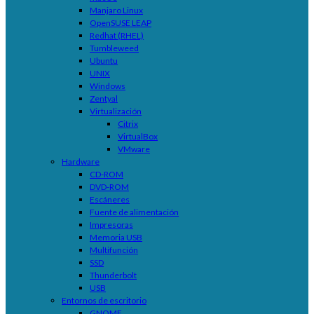
Manjaro Linux
OpenSUSE LEAP
Redhat (RHEL)
Tumbleweed
Ubuntu
UNIX
Windows
Zentyal
Virtualización
Citrix
VirtualBox
VMware
Hardware
CD-ROM
DVD-ROM
Escáneres
Fuente de alimentación
Impresoras
Memoria USB
Multifunción
SSD
Thunderbolt
USB
Entornos de escritorio
GNOME