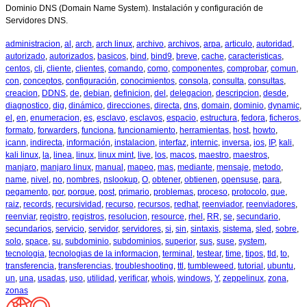
Dominio DNS (Domain Name System). Instalación y configuración de
Servidores DNS.
administracion
,
al
,
arch
,
arch linux
,
archivo
,
archivos
,
arpa
,
articulo
,
autoridad
,
autorizado
,
autorizados
,
basicos
,
bind
,
bind9
,
breve
,
cache
,
caracteristicas
,
centos
,
cli
,
cliente
,
clientes
,
comando
,
como
,
componentes
,
comprobar
,
comun
,
con
,
conceptos
,
configuración
,
conocimientos
,
consola
,
consulta
,
consultas
,
creacion
,
DDNS
,
de
,
debian
,
definicion
,
del
,
delegacion
,
descripcion
,
desde
,
diagnostico
,
dig
,
dinámico
,
direcciones
,
directa
,
dns
,
domain
,
dominio
,
dynamic
,
el
,
en
,
enumeracion
,
es
,
esclavo
,
esclavos
,
espacio
,
estructura
,
fedora
,
ficheros
,
formato
,
forwarders
,
funciona
,
funcionamiento
,
herramientas
,
host
,
howto
,
icann
,
indirecta
,
información
,
instalacion
,
interfaz
,
internic
,
inversa
,
ios
,
IP
,
kali
,
kali linux
,
la
,
linea
,
linux
,
linux mint
,
live
,
los
,
macos
,
maestro
,
maestros
,
manjaro
,
manjaro linux
,
manual
,
mapeo
,
mas
,
mediante
,
mensaje
,
metodo
,
name
,
nivel
,
no
,
nombres
,
nslookup
,
O
,
obtener
,
obtienen
,
opensuse
,
para
,
pegamento
,
por
,
porque
,
post
,
primario
,
problemas
,
proceso
,
protocolo
,
que
,
raiz
,
records
,
recursividad
,
recurso
,
recursos
,
redhat
,
reenviador
,
reenviadores
,
reenviar
,
registro
,
registros
,
resolucion
,
resource
,
rhel
,
RR
,
se
,
secundario
,
secundarios
,
servicio
,
servidor
,
servidores
,
si
,
sin
,
sintaxis
,
sistema
,
sled
,
sobre
,
solo
,
space
,
su
,
subdominio
,
subdominios
,
superior
,
sus
,
suse
,
system
,
tecnologia
,
tecnologias de la informacion
,
terminal
,
testear
,
time
,
tipos
,
tld
,
to
,
transferencia
,
transferencias
,
troubleshooting
,
ttl
,
tumbleweed
,
tutorial
,
ubuntu
,
un
,
una
,
usadas
,
uso
,
utilidad
,
verificar
,
whois
,
windows
,
Y
,
zeppelinux
,
zona
,
zonas