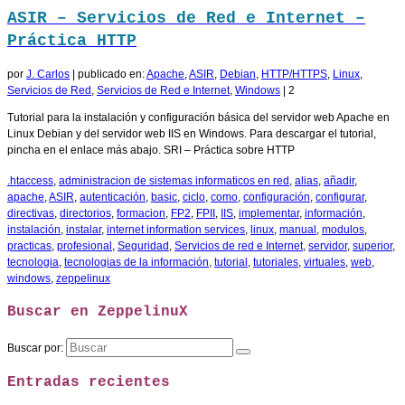
ASIR – Servicios de Red e Internet –
Práctica HTTP
por
J. Carlos
|
publicado en:
Apache
,
ASIR
,
Debian
,
HTTP/HTTPS
,
Linux
,
Servicios de Red
,
Servicios de Red e Internet
,
Windows
|
2
Tutorial para la instalación y configuración básica del servidor web Apache en
Linux Debian y del servidor web IIS en Windows. Para descargar el tutorial,
pincha en el enlace más abajo. SRI – Práctica sobre HTTP
.htaccess
,
administracion de sistemas informaticos en red
,
alias
,
añadir
,
apache
,
ASIR
,
autenticación
,
basic
,
ciclo
,
como
,
configuración
,
configurar
,
directivas
,
directorios
,
formacion
,
FP2
,
FPII
,
IIS
,
implementar
,
información
,
instalación
,
instalar
,
internet information services
,
linux
,
manual
,
modulos
,
practicas
,
profesional
,
Seguridad
,
Servicios de red e Internet
,
servidor
,
superior
,
tecnologia
,
tecnologias de la información
,
tutorial
,
tutoriales
,
virtuales
,
web
,
windows
,
zeppelinux
Buscar en ZeppelinuX
Buscar por:
Entradas recientes