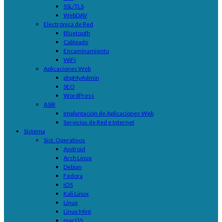
SSL/TLS
WebDAV
Electrónica de Red
Bluetooth
Cableado
Encaminamiento
WiFi
Aplicaciones Web
phpMyAdmin
SEO
WordPress
ASIR
Implantación de Aplicaciones Web
Servicios de Red e Internet
Sistema
Sist. Operativos
Android
Arch Linux
Debian
Fedora
iOS
Kali Linux
Linux
Linux Mint
macOS