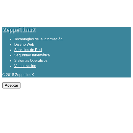
ZeppelinuX
Tecnologías de la Información
Diseño Web
Servicios de Red
Seguridad Informática
Sistemas Operativos
Virtualización
© 2015 ZeppelinuX
Aceptar