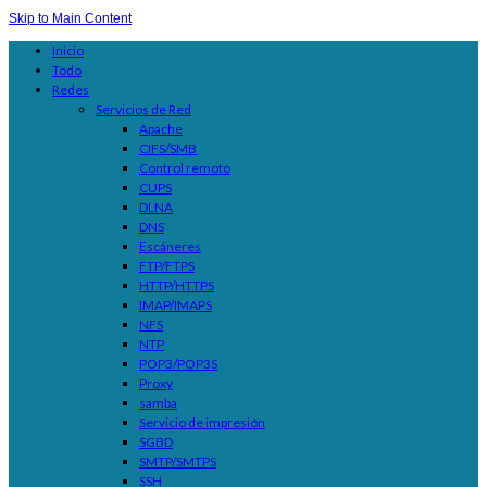
Skip to Main Content
Inicio
Todo
Redes
Servicios de Red
Apache
CIFS/SMB
Control remoto
CUPS
DLNA
DNS
Escáneres
FTP/FTPS
HTTP/HTTPS
IMAP/IMAPS
NFS
NTP
POP3/POP3S
Proxy
samba
Servicio de impresión
SGBD
SMTP/SMTPS
SSH