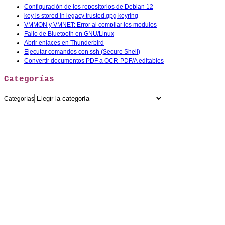
Configuración de los repositorios de Debian 12
key is stored in legacy trusted.gpg keyring
VMMON y VMNET: Error al compilar los modulos
Fallo de Bluetooth en GNU/Linux
Abrir enlaces en Thunderbird
Ejecutar comandos con ssh (Secure Shell)
Convertir documentos PDF a OCR-PDF/A editables
Categorías
Categorías