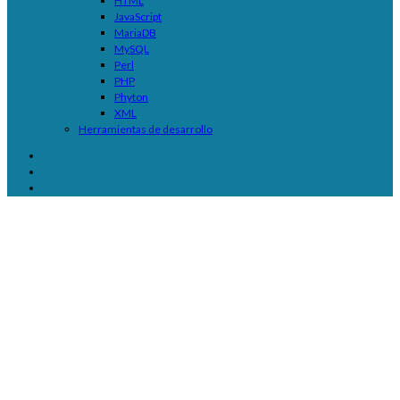
HTML
JavaScript
MariaDB
MySQL
Perl
PHP
Phyton
XML
Herramientas de desarrollo