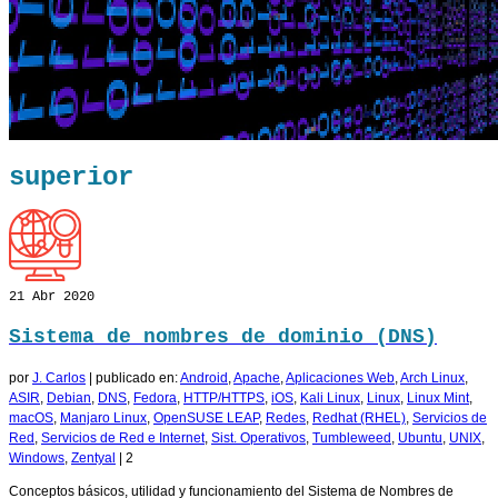
superior
21
Abr 2020
Sistema de nombres de dominio (DNS)
por
J. Carlos
|
publicado en:
Android
,
Apache
,
Aplicaciones Web
,
Arch Linux
,
ASIR
,
Debian
,
DNS
,
Fedora
,
HTTP/HTTPS
,
iOS
,
Kali Linux
,
Linux
,
Linux Mint
,
macOS
,
Manjaro Linux
,
OpenSUSE LEAP
,
Redes
,
Redhat (RHEL)
,
Servicios de
Red
,
Servicios de Red e Internet
,
Sist. Operativos
,
Tumbleweed
,
Ubuntu
,
UNIX
,
Windows
,
Zentyal
|
2
Conceptos básicos, utilidad y funcionamiento del Sistema de Nombres de