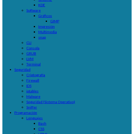
KDE
Software
Gráficos
GIMP
Impresión
Multimedia
snap
CLI
Consola
GRUB
LVM
Terminal
Seguridad
Criptografía
Firewall
IDS
iptables
Malware
Seguridad (Sistema Operativo)
Sniffer
Programación
Lenguajes
Bash
CSS