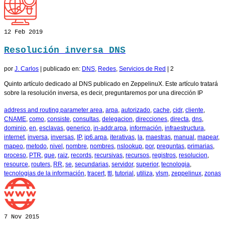
12
Feb 2019
Resolución inversa DNS
por
J. Carlos
|
publicado en:
DNS
,
Redes
,
Servicios de Red
|
2
Quinto artículo dedicado al DNS publicado en ZeppelinuX. Este artículo tratará
sobre la resolución inversa, es decir, preguntaremos por una dirección IP
address and routing parameter area
,
arpa
,
autorizado
,
cache
,
cidr
,
cliente
,
CNAME
,
como
,
consiste
,
consultas
,
delegacion
,
direcciones
,
directa
,
dns
,
dominio
,
en
,
esclavas
,
generico
,
in-addr.arpa
,
información
,
infraestructura
,
internet
,
inversa
,
inversas
,
IP
,
ip6.arpa
,
iterativas
,
la
,
maestras
,
manual
,
mapear
,
mapeo
,
metodo
,
nivel
,
nombre
,
nombres
,
nslookup
,
por
,
preguntas
,
primarias
,
proceso
,
PTR
,
que
,
raiz
,
records
,
recursivas
,
recursos
,
registros
,
resolucion
,
resource
,
routers
,
RR
,
se
,
secundarias
,
servidor
,
superior
,
tecnologia
,
tecnologias de la información
,
tracert
,
ttl
,
tutorial
,
utiliza
,
vlsm
,
zeppelinux
,
zonas
7
Nov 2015