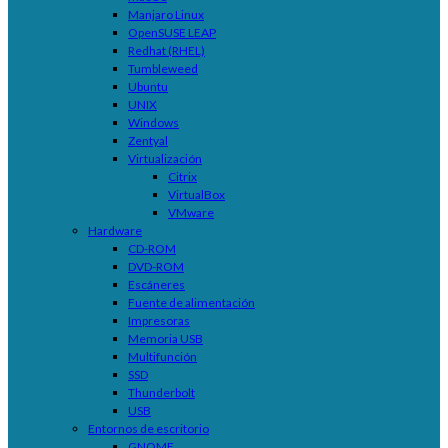
Manjaro Linux
OpenSUSE LEAP
Redhat (RHEL)
Tumbleweed
Ubuntu
UNIX
Windows
Zentyal
Virtualización
Citrix
VirtualBox
VMware
Hardware
CD-ROM
DVD-ROM
Escáneres
Fuente de alimentación
Impresoras
Memoria USB
Multifunción
SSD
Thunderbolt
USB
Entornos de escritorio
GNOME