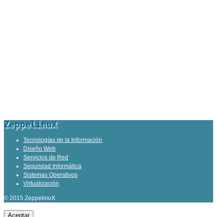
ZeppelinuX
Tecnologías de la Información
Diseño Web
Servicios de Red
Seguridad Informática
Sistemas Operativos
Virtualización
© 2015 ZeppelinuX
Aceptar