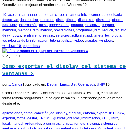
Operativo que mejoran el rendimiento de Windows 10
10
,
acelerar
,
arranque
,
aumentar
,
carpeta
,
carpeta inicio
,
como
,
dd
,
dedicada
,
desactivar
,
deshabilitar
,
directorio
,
disco
,
discos
,
discos ssd
,
disminuir
,
efectos
,
hardware
,
información
,
inicio
,
innecesarios
,
manual
,
maximizar
,
mejorar
,
memoria
,
memoria ram
,
metodo
,
prestaciones
,
programas
,
ram
,
reducir
,
registro
de windows
,
rendimiento
,
retraso
,
servicios
,
software
,
ssd
,
tarjeta
,
tecnologia
,
tecnologias de la información
,
tutorial
,
utilizar
,
video
,
visuales
,
windows
,
windows 10
,
zeppelinux
9
Ago 2016
Cómo exportar el display del sistema de
ventanas X
por
J. Carlos
|
publicado en:
Debian
,
Linux
,
Sist. Operativos
,
UNIX
|
0
Como Exportar el Display del Sistema de Ventanas X, es decir, ejecutar de
forma remota programas que se ejecutarán en un ordenador, pero las vemos
desde otro.
aplicaciones
,
como
,
conexión
,
de
,
display
,
ejecutar
,
entorno
,
export DISPLAY=
,
exportar
,
forma
,
gestor
,
GNOME
,
graficas
,
graficos
,
información
,
KDE
,
linux
,
local
,
manual
,
ordenador
,
programas
,
remota
,
remoto
,
sistema
,
sistema de
ventanas x
,
ssh
,
startx
,
tecnologia
,
tecnologias de la información
,
telnet
,
tutorial
,