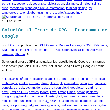
scripts
,
se
,
secuencial
,
segura
,
servicio
,
sesion
,
si
,
simple
,
sin
,
sled
,
ssh
,
su
,
suse
,
tecnologia
,
tecnologias de la informacion
,
terminal
,
tiempo
,
tty
,
tumbleweed
,
tutorial
,
ubuntu
,
un
,
una
,
usuario
,
Y
,
zeppelinux
13
Ene 2022
Solución al Error de GPG – Programas de
Google
por
J. Carlos
|
publicado en:
CLI
,
Consola
,
Debian
,
Fedora
,
GNOME
,
Kali Linux
,
KDE
,
Linux
,
Linux Mint
,
Redhat (RHEL)
,
Sist. Operativos
,
Sistema
,
Software
,
Terminal
,
Ubuntu
|
0
Solución al error de GPG al actualizar los repositorios de Google en sistemas
basados en paquetes DEB y RPM. Actualizar Google Earth y Google Chrome
en Linux.
actualizar
,
al
,
añadir
,
aplicaciones
,
apt
,
apt update
,
apt-get
,
articulo
,
autenticar
,
auth_digest
,
centos
,
chrome
,
clave
,
claves
,
cli
,
comandos
,
como
,
con
,
consiste
,
consola
,
de
,
deb
,
debian
,
del
,
desde
,
disponible
,
dl.google.com
,
earth
,
el
,
en
,
error
,
Error de GPG
,
errores
,
fedora
,
firma
,
firmar
,
firmas
,
gestor
,
gestores
,
google
,
gpg
,
howto
,
información
,
interfaz
,
kali
,
kali linux
,
la
,
linea
,
linux
,
linux
mint
,
los
,
manual
,
metodo
,
no
,
NO_PUBKEY
,
O
,
opensuse
,
paquete
,
paquetes
,
para
,
por
,
porque
,
post
,
programas
,
publica
,
pudieron
,
redhat
,
repositorios
,
rhel
,
rpm
,
se
,
siguientes
,
sin
,
sistema
,
sled
,
software
,
solucion
,
solucionar
,
su
,
su