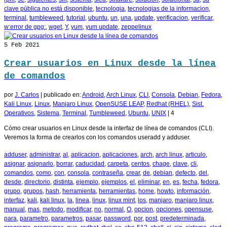
clave pública no está disponible
,
tecnologia
,
tecnologias de la informacion
,
terminal
,
tumbleweed
,
tutorial
,
ubuntu
,
un
,
una
,
update
,
verificacion
,
verificar
,
w:error de gpg:
,
wget
,
Y
,
yum
,
yum update
,
zeppelinux
5
Feb 2021
Crear usuarios en Linux desde la línea
de comandos
por
J. Carlos
|
publicado en:
Android
,
Arch Linux
,
CLI
,
Consola
,
Debian
,
Fedora
,
Kali Linux
,
Linux
,
Manjaro Linux
,
OpenSUSE LEAP
,
Redhat (RHEL)
,
Sist.
Operativos
,
Sistema
,
Terminal
,
Tumbleweed
,
Ubuntu
,
UNIX
|
4
Cómo crear usuarios en Linux desde la interfaz de línea de comandos (CLI).
Veremos la forma de crearlos con los comandos useradd y adduser.
adduser
,
administrar
,
al
,
aplicacion
,
aplicaciones
,
arch
,
arch linux
,
articulo
,
asignar
,
asignarlo
,
borrar
,
caducidad
,
carpeta
,
centos
,
chage
,
clave
,
cli
,
comandos
,
como
,
con
,
consola
,
contraseña
,
crear
,
de
,
debian
,
defecto
,
del
,
desde
,
directorio
,
distinta
,
ejemplo
,
ejemplos
,
el
,
eliminar
,
en
,
es
,
fecha
,
fedora
,
grupo
,
grupos
,
hash
,
herramienta
,
herramientas
,
home
,
howto
,
información
,
interfaz
,
kali
,
kali linux
,
la
,
linea
,
linux
,
linux mint
,
los
,
manjaro
,
manjaro linux
,
manual
,
mas
,
metodo
,
modificar
,
no
,
normal
,
O
,
opcion
,
opciones
,
opensuse
,
para
,
parametro
,
parametros
,
pasar
,
password
,
por
,
post
,
predeterminada
,