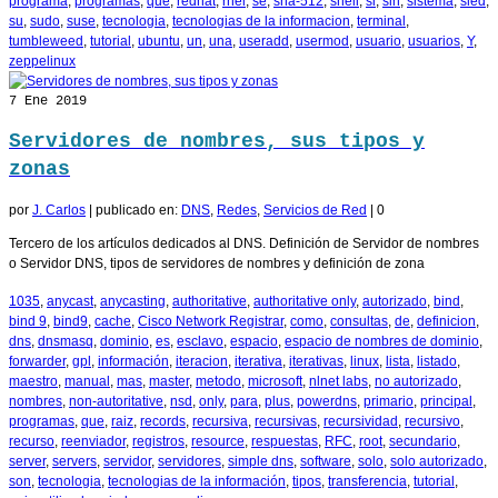
programa
,
programas
,
que
,
redhat
,
rhel
,
se
,
sha-512
,
shell
,
si
,
sin
,
sistema
,
sled
,
su
,
sudo
,
suse
,
tecnologia
,
tecnologias de la informacion
,
terminal
,
tumbleweed
,
tutorial
,
ubuntu
,
un
,
una
,
useradd
,
usermod
,
usuario
,
usuarios
,
Y
,
zeppelinux
7
Ene 2019
Servidores de nombres, sus tipos y
zonas
por
J. Carlos
|
publicado en:
DNS
,
Redes
,
Servicios de Red
|
0
Tercero de los artículos dedicados al DNS. Definición de Servidor de nombres
o Servidor DNS, tipos de servidores de nombres y definición de zona
1035
,
anycast
,
anycasting
,
authoritative
,
authoritative only
,
autorizado
,
bind
,
bind 9
,
bind9
,
cache
,
Cisco Network Registrar
,
como
,
consultas
,
de
,
definicion
,
dns
,
dnsmasq
,
dominio
,
es
,
esclavo
,
espacio
,
espacio de nombres de dominio
,
forwarder
,
gpl
,
información
,
iteracion
,
iterativa
,
iterativas
,
linux
,
lista
,
listado
,
maestro
,
manual
,
mas
,
master
,
metodo
,
microsoft
,
nlnet labs
,
no autorizado
,
nombres
,
non-autoritative
,
nsd
,
only
,
para
,
plus
,
powerdns
,
primario
,
principal
,
programas
,
que
,
raiz
,
records
,
recursiva
,
recursivas
,
recursividad
,
recursivo
,
recurso
,
reenviador
,
registros
,
resource
,
respuestas
,
RFC
,
root
,
secundario
,
server
,
servers
,
servidor
,
servidores
,
simple dns
,
software
,
solo
,
solo autorizado
,
son
,
tecnologia
,
tecnologias de la información
,
tipos
,
transferencia
,
tutorial
,