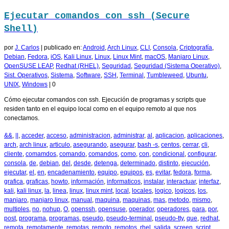
Ejecutar comandos con ssh (Secure
Shell)
por
J. Carlos
|
publicado en:
Android
,
Arch Linux
,
CLI
,
Consola
,
Criptografía
,
Debian
,
Fedora
,
iOS
,
Kali Linux
,
Linux
,
Linux Mint
,
macOS
,
Manjaro Linux
,
OpenSUSE LEAP
,
Redhat (RHEL)
,
Seguridad
,
Seguridad (Sistema Operativo)
,
Sist. Operativos
,
Sistema
,
Software
,
SSH
,
Terminal
,
Tumbleweed
,
Ubuntu
,
UNIX
,
Windows
|
0
Cómo ejecutar comandos con ssh. Ejecución de programas y scripts que
residen tanto en el equipo local como en el equipo remoto al que nos
conectamos.
&&
,
||
,
acceder
,
acceso
,
administracion
,
administrar
,
al
,
aplicacion
,
aplicaciones
,
arch
,
arch linux
,
articulo
,
asegurando
,
asegurar
,
bash -s
,
centos
,
cerrar
,
cli
,
cliente
,
comamdos
,
comando
,
comandos
,
como
,
con
,
condicional
,
configurar
,
consola
,
de
,
debian
,
del
,
desde
,
detenga
,
determinado
,
distinto
,
ejecución
,
ejecutar
,
el
,
en
,
encadenamiento
,
equipo
,
equipos
,
es
,
evitar
,
fedora
,
forma
,
grafica
,
graficas
,
howto
,
información
,
informaticos
,
instalar
,
interactuar
,
interfaz
,
kali
,
kali linux
,
la
,
linea
,
linux
,
linux mint
,
local
,
locales
,
logico
,
logicos
,
los
,
manjaro
,
manjaro linux
,
manual
,
maquina
,
maquinas
,
mas
,
metodo
,
mismo
,
multiples
,
no
,
nohup
,
O
,
openssh
,
opensuse
,
operador
,
operadores
,
para
,
por
,
post
,
programa
,
programas
,
pseudo
,
pseudo-terminal
,
pseudo-tty
,
que
,
redhat
,
remota
,
remotamente
,
remotas
,
remoto
,
remotos
,
rhel
,
salida
,
screen
,
script
,