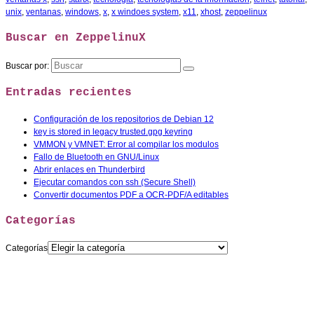
unix
,
ventanas
,
windows
,
x
,
x windoes system
,
x11
,
xhost
,
zeppelinux
Buscar en ZeppelinuX
Buscar por:
Entradas recientes
Configuración de los repositorios de Debian 12
key is stored in legacy trusted.gpg keyring
VMMON y VMNET: Error al compilar los modulos
Fallo de Bluetooth en GNU/Linux
Abrir enlaces en Thunderbird
Ejecutar comandos con ssh (Secure Shell)
Convertir documentos PDF a OCR-PDF/A editables
Categorías
Categorías