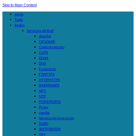
Skip to Main Content
Inicio
Todo
Redes
Servicios de Red
Apache
CIFS/SMB
Control remoto
CUPS
DLNA
DNS
Escáneres
FTP/FTPS
HTTP/HTTPS
IMAP/IMAPS
NFS
NTP
POP3/POP3S
Proxy
samba
Servicio de impresión
SGBD
SMTP/SMTPS
SSH