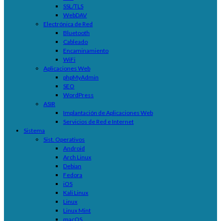
SSL/TLS
WebDAV
Electrónica de Red
Bluetooth
Cableado
Encaminamiento
WiFi
Aplicaciones Web
phpMyAdmin
SEO
WordPress
ASIR
Implantación de Aplicaciones Web
Servicios de Red e Internet
Sistema
Sist. Operativos
Android
Arch Linux
Debian
Fedora
iOS
Kali Linux
Linux
Linux Mint
macOS