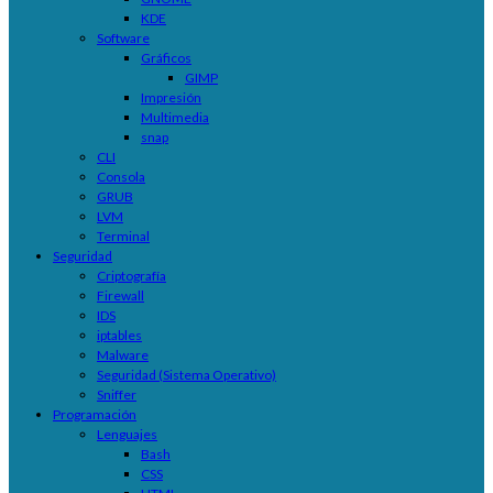
KDE
Software
Gráficos
GIMP
Impresión
Multimedia
snap
CLI
Consola
GRUB
LVM
Terminal
Seguridad
Criptografía
Firewall
IDS
iptables
Malware
Seguridad (Sistema Operativo)
Sniffer
Programación
Lenguajes
Bash
CSS