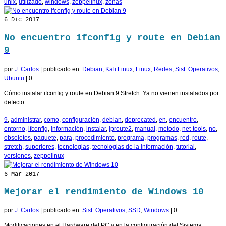
unix
,
utilizado
,
windows
,
zeppelinux
,
zonas
6
Dic 2017
No encuentro ifconfig y route en Debian
9
por
J. Carlos
|
publicado en:
Debian
,
Kali Linux
,
Linux
,
Redes
,
Sist. Operativos
,
Ubuntu
|
0
Cómo instalar ifconfig y route en Debian 9 Stretch. Ya no vienen instalados por
defecto.
9
,
administrar
,
como
,
configuración
,
debian
,
deprecated
,
en
,
encuentro
,
entorno
,
ifconfig
,
información
,
instalar
,
iproute2
,
manual
,
metodo
,
net-tools
,
no
,
obsoletos
,
paquete
,
para
,
procedimiento
,
programa
,
programas
,
red
,
route
,
stretch
,
superiores
,
tecnologias
,
tecnologias de la información
,
tutorial
,
versiones
,
zeppelinux
6
Mar 2017
Mejorar el rendimiento de Windows 10
por
J. Carlos
|
publicado en:
Sist. Operativos
,
SSD
,
Windows
|
0
Modificaciones en el Hardware del PC y en la configuración del Sistema