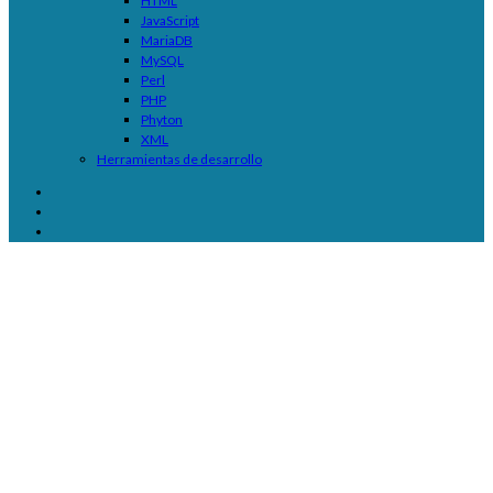
HTML
JavaScript
MariaDB
MySQL
Perl
PHP
Phyton
XML
Herramientas de desarrollo