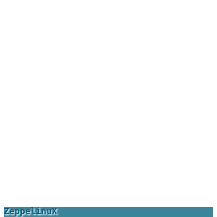
ZeppelinuX