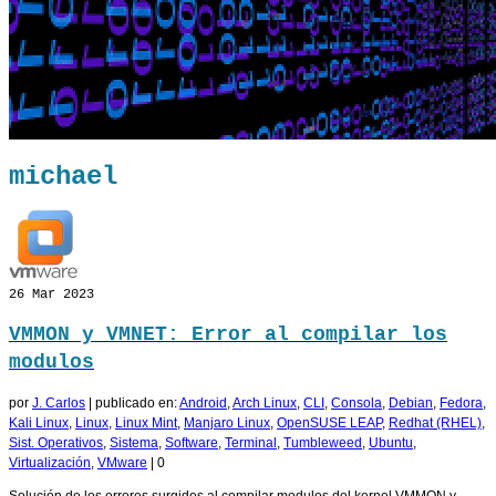
michael
26
Mar 2023
VMMON y VMNET: Error al compilar los
modulos
por
J. Carlos
|
publicado en:
Android
,
Arch Linux
,
CLI
,
Consola
,
Debian
,
Fedora
,
Kali Linux
,
Linux
,
Linux Mint
,
Manjaro Linux
,
OpenSUSE LEAP
,
Redhat (RHEL)
,
Sist. Operativos
,
Sistema
,
Software
,
Terminal
,
Tumbleweed
,
Ubuntu
,
Virtualización
,
VMware
|
0