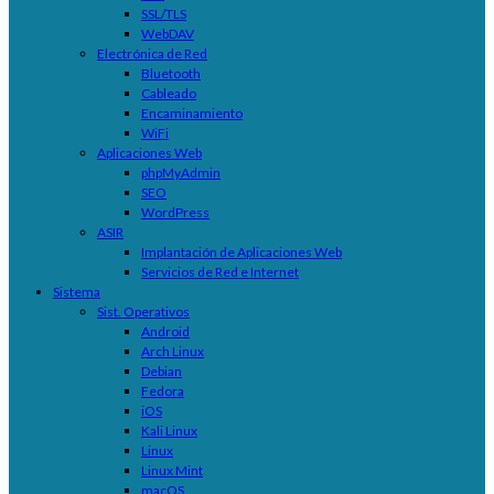
SSL/TLS
WebDAV
Electrónica de Red
Bluetooth
Cableado
Encaminamiento
WiFi
Aplicaciones Web
phpMyAdmin
SEO
WordPress
ASIR
Implantación de Aplicaciones Web
Servicios de Red e Internet
Sistema
Sist. Operativos
Android
Arch Linux
Debian
Fedora
iOS
Kali Linux
Linux
Linux Mint
macOS