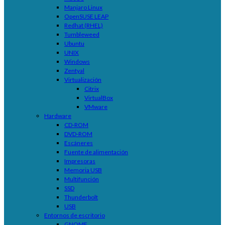
Manjaro Linux
OpenSUSE LEAP
Redhat (RHEL)
Tumbleweed
Ubuntu
UNIX
Windows
Zentyal
Virtualización
Citrix
VirtualBox
VMware
Hardware
CD-ROM
DVD-ROM
Escáneres
Fuente de alimentación
Impresoras
Memoria USB
Multifunción
SSD
Thunderbolt
USB
Entornos de escritorio
GNOME