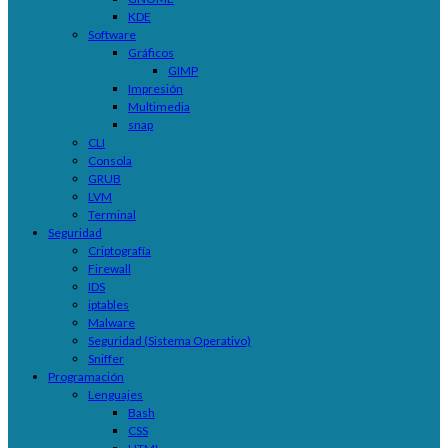
KDE
Software
Gráficos
GIMP
Impresión
Multimedia
snap
CLI
Consola
GRUB
LVM
Terminal
Seguridad
Criptografía
Firewall
IDS
iptables
Malware
Seguridad (Sistema Operativo)
Sniffer
Programación
Lenguajes
Bash
CSS