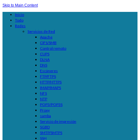
Skip to Main Content
Inicio
Todo
Redes
Servicios de Red
Apache
CIFS/SMB
Control remoto
CUPS
DLNA
DNS
Escáneres
FTP/FTPS
HTTP/HTTPS
IMAP/IMAPS
NFS
NTP
POP3/POP3S
Proxy
samba
Servicio de impresión
SGBD
SMTP/SMTPS
SSH