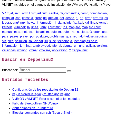
Solución de los errores surgidos al compilar modulos del kernel VMMON y
VMNET incluidos en el paquete de instalación de VMware Workstation / Player
5.4.x
,
al
,
arch
,
arch linux
,
articulo
,
centos
,
cli
,
comandos
,
como
,
compilacion
,
compilar
,
con
,
consola
,
crear
,
de
,
debian
,
del
,
desde
,
el
,
en
,
error
,
errores
,
es
,
fedora
,
gnu/linux
,
howto
,
información
,
instalar
,
interfaz
,
kali
,
kali linux
,
kernel
,
kernels
,
kubecek
,
la
,
linea
,
linux
,
linux mint
,
los
,
manjaro
,
manjaro linux
,
manual
,
mas
,
metodo
,
michael
,
modulo
,
modulos
,
no
,
nucleos
,
O
,
opensuse
,
para
,
pasos
,
player
,
por
,
post
,
pro
,
problemas
,
que
,
redhat
,
rhel
,
se
,
seguir
,
si
,
sin
,
sled
,
solucion
,
solucionar
,
su
,
suse
,
tecnologia
,
tecnologias de la
informacion
,
terminal
,
tumbleweed
,
tutorial
,
ubuntu
,
un
,
una
,
utilizar
,
versión
,
versiones
,
vmmon
,
vmnet
,
vmware
,
workstation
,
Y
,
zeppelinux
Buscar en ZeppelinuX
Buscar por:
Entradas recientes
Configuración de los repositorios de Debian 12
key is stored in legacy trusted.gpg keyring
VMMON y VMNET: Error al compilar los modulos
Fallo de Bluetooth en GNU/Linux
Abrir enlaces en Thunderbird
Ejecutar comandos con ssh (Secure Shell)