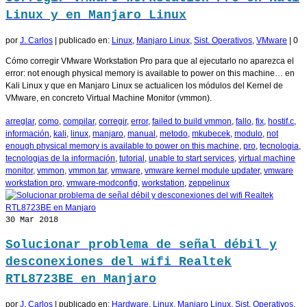
Linux y en Manjaro Linux
por
J. Carlos
|
publicado en:
Linux
,
Manjaro Linux
,
Sist. Operativos
,
VMware
|
0
Cómo corregir VMware Workstation Pro para que al ejecutarlo no aparezca el
error: not enough physical memory is available to power on this machine… en
Kali Linux y que en Manjaro Linux se actualicen los módulos del Kernel de
VMware, en concreto Virtual Machine Monitor (vmmon).
arreglar
,
como
,
compilar
,
corregir
,
error
,
failed to build vmmon
,
fallo
,
fix
,
hostif.c
,
información
,
kali
,
linux
,
manjaro
,
manual
,
metodo
,
mkubecek
,
modulo
,
not
enough physical memory is available to power on this machine
,
pro
,
tecnologia
,
tecnologias de la información
,
tutorial
,
unable to start services
,
virtual machine
monitor
,
vmmon
,
vmmon.tar
,
vmware
,
vmware kernel module updater
,
vmware
workstation pro
,
vmware-modconfig
,
workstation
,
zeppelinux
30
Mar 2018
Solucionar problema de señal débil y
desconexiones del wifi Realtek
RTL8723BE en Manjaro
por
J. Carlos
|
publicado en:
Hardware
,
Linux
,
Manjaro Linux
,
Sist. Operativos
,