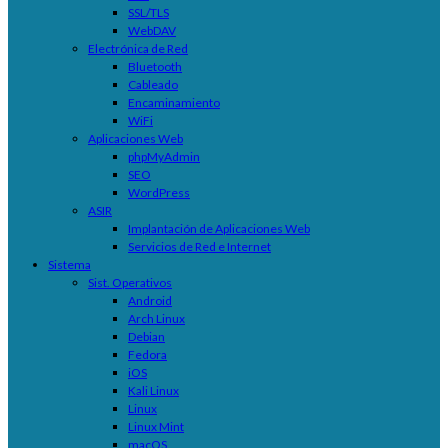
SSL/TLS
WebDAV
Electrónica de Red
Bluetooth
Cableado
Encaminamiento
WiFi
Aplicaciones Web
phpMyAdmin
SEO
WordPress
ASIR
Implantación de Aplicaciones Web
Servicios de Red e Internet
Sistema
Sist. Operativos
Android
Arch Linux
Debian
Fedora
iOS
Kali Linux
Linux
Linux Mint
macOS