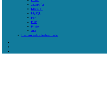
HTML
JavaScript
MariaDB
MySQL
Perl
PHP
Phyton
XML
Herramientas de desarrollo