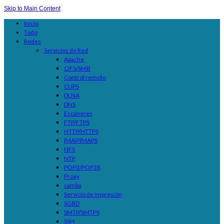
Skip to Main Content
Inicio
Todo
Redes
Servicios de Red
Apache
CIFS/SMB
Control remoto
CUPS
DLNA
DNS
Escáneres
FTP/FTPS
HTTP/HTTPS
IMAP/IMAPS
NFS
NTP
POP3/POP3S
Proxy
samba
Servicio de impresión
SGBD
SMTP/SMTPS
SSH