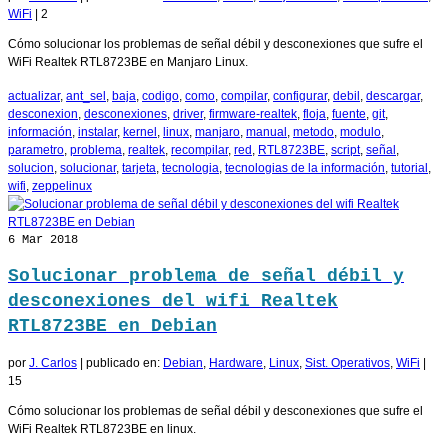
WiFi
|
2
Cómo solucionar los problemas de señal débil y desconexiones que sufre el
WiFi Realtek RTL8723BE en Manjaro Linux.
actualizar
,
ant_sel
,
baja
,
codigo
,
como
,
compilar
,
configurar
,
debil
,
descargar
,
desconexion
,
desconexiones
,
driver
,
firmware-realtek
,
floja
,
fuente
,
git
,
información
,
instalar
,
kernel
,
linux
,
manjaro
,
manual
,
metodo
,
modulo
,
parametro
,
problema
,
realtek
,
recompilar
,
red
,
RTL8723BE
,
script
,
señal
,
solucion
,
solucionar
,
tarjeta
,
tecnologia
,
tecnologias de la información
,
tutorial
,
wifi
,
zeppelinux
6
Mar 2018
Solucionar problema de señal débil y
desconexiones del wifi Realtek
RTL8723BE en Debian
por
J. Carlos
|
publicado en:
Debian
,
Hardware
,
Linux
,
Sist. Operativos
,
WiFi
|
15
Cómo solucionar los problemas de señal débil y desconexiones que sufre el
WiFi Realtek RTL8723BE en linux.