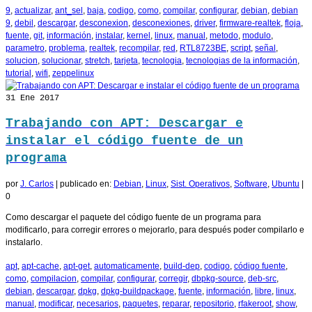
9
,
actualizar
,
ant_sel
,
baja
,
codigo
,
como
,
compilar
,
configurar
,
debian
,
debian
9
,
debil
,
descargar
,
desconexion
,
desconexiones
,
driver
,
firmware-realtek
,
floja
,
fuente
,
git
,
información
,
instalar
,
kernel
,
linux
,
manual
,
metodo
,
modulo
,
parametro
,
problema
,
realtek
,
recompilar
,
red
,
RTL8723BE
,
script
,
señal
,
solucion
,
solucionar
,
stretch
,
tarjeta
,
tecnologia
,
tecnologias de la información
,
tutorial
,
wifi
,
zeppelinux
31
Ene 2017
Trabajando con APT: Descargar e
instalar el código fuente de un
programa
por
J. Carlos
|
publicado en:
Debian
,
Linux
,
Sist. Operativos
,
Software
,
Ubuntu
|
0
Como descargar el paquete del código fuente de un programa para
modificarlo, para corregir errores o mejorarlo, para después poder compilarlo e
instalarlo.
apt
,
apt-cache
,
apt-get
,
automaticamente
,
build-dep
,
codigo
,
código fuente
,
como
,
compilacion
,
compilar
,
configurar
,
corregir
,
dbpkg-source
,
deb-src
,
debian
,
descargar
,
dpkg
,
dpkg-buildpackage
,
fuente
,
información
,
libre
,
linux
,
manual
,
modificar
,
necesarios
,
paquetes
,
reparar
,
repositorio
,
rfakeroot
,
show
,