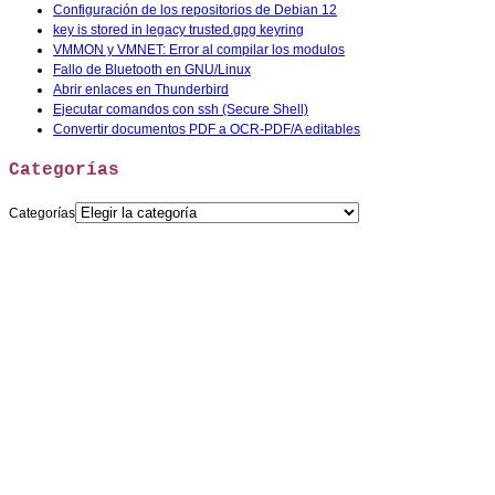
Configuración de los repositorios de Debian 12
key is stored in legacy trusted.gpg keyring
VMMON y VMNET: Error al compilar los modulos
Fallo de Bluetooth en GNU/Linux
Abrir enlaces en Thunderbird
Ejecutar comandos con ssh (Secure Shell)
Convertir documentos PDF a OCR-PDF/A editables
Categorías
Categorías