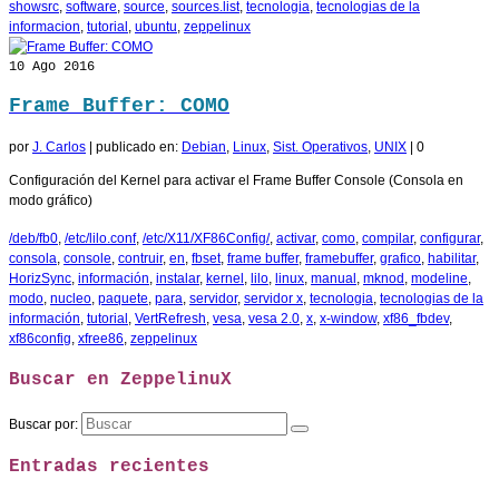
showsrc
,
software
,
source
,
sources.list
,
tecnologia
,
tecnologias de la
informacion
,
tutorial
,
ubuntu
,
zeppelinux
10
Ago 2016
Frame Buffer: COMO
por
J. Carlos
|
publicado en:
Debian
,
Linux
,
Sist. Operativos
,
UNIX
|
0
Configuración del Kernel para activar el Frame Buffer Console (Consola en
modo gráfico)
/deb/fb0
,
/etc/lilo.conf
,
/etc/X11/XF86Config/
,
activar
,
como
,
compilar
,
configurar
,
consola
,
console
,
contruir
,
en
,
fbset
,
frame buffer
,
framebuffer
,
grafico
,
habilitar
,
HorizSync
,
información
,
instalar
,
kernel
,
lilo
,
linux
,
manual
,
mknod
,
modeline
,
modo
,
nucleo
,
paquete
,
para
,
servidor
,
servidor x
,
tecnologia
,
tecnologias de la
información
,
tutorial
,
VertRefresh
,
vesa
,
vesa 2.0
,
x
,
x-window
,
xf86_fbdev
,
xf86config
,
xfree86
,
zeppelinux
Buscar en ZeppelinuX
Buscar por:
Entradas recientes