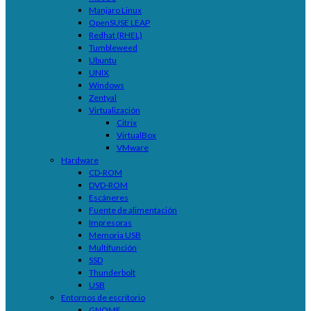
Manjaro Linux
OpenSUSE LEAP
Redhat (RHEL)
Tumbleweed
Ubuntu
UNIX
Windows
Zentyal
Virtualización
Citrix
VirtualBox
VMware
Hardware
CD-ROM
DVD-ROM
Escáneres
Fuente de alimentación
Impresoras
Memoria USB
Multifunción
SSD
Thunderbolt
USB
Entornos de escritorio
GNOME