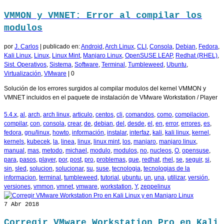
VMMON y VMNET: Error al compilar los
modulos
por
J. Carlos
|
publicado en:
Android
,
Arch Linux
,
CLI
,
Consola
,
Debian
,
Fedora
,
Kali Linux
,
Linux
,
Linux Mint
,
Manjaro Linux
,
OpenSUSE LEAP
,
Redhat (RHEL)
,
Sist. Operativos
,
Sistema
,
Software
,
Terminal
,
Tumbleweed
,
Ubuntu
,
Virtualización
,
VMware
|
0
Solución de los errores surgidos al compilar modulos del kernel VMMON y
VMNET incluidos en el paquete de instalación de VMware Workstation / Player
5.4.x
,
al
,
arch
,
arch linux
,
articulo
,
centos
,
cli
,
comandos
,
como
,
compilacion
,
compilar
,
con
,
consola
,
crear
,
de
,
debian
,
del
,
desde
,
el
,
en
,
error
,
errores
,
es
,
fedora
,
gnu/linux
,
howto
,
información
,
instalar
,
interfaz
,
kali
,
kali linux
,
kernel
,
kernels
,
kubecek
,
la
,
linea
,
linux
,
linux mint
,
los
,
manjaro
,
manjaro linux
,
manual
,
mas
,
metodo
,
michael
,
modulo
,
modulos
,
no
,
nucleos
,
O
,
opensuse
,
para
,
pasos
,
player
,
por
,
post
,
pro
,
problemas
,
que
,
redhat
,
rhel
,
se
,
seguir
,
si
,
sin
,
sled
,
solucion
,
solucionar
,
su
,
suse
,
tecnologia
,
tecnologias de la
informacion
,
terminal
,
tumbleweed
,
tutorial
,
ubuntu
,
un
,
una
,
utilizar
,
versión
,
versiones
,
vmmon
,
vmnet
,
vmware
,
workstation
,
Y
,
zeppelinux
7
Abr 2018
Corregir VMware Workstation Pro en Kali