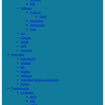
KDE
Software
Gráficos
GIMP
Impresión
Multimedia
snap
CLI
Consola
GRUB
LVM
Terminal
Seguridad
Criptografía
Firewall
IDS
iptables
Malware
Seguridad (Sistema Operativo)
Sniffer
Programación
Lenguajes
Bash
CSS