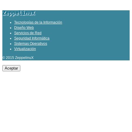
ZeppelinuX
Tecnologías de la Información
Diseño Web
Servicios de Red
Seguridad Informática
Sistemas Operativos
Virtualización
© 2015 ZeppelinuX
Aceptar