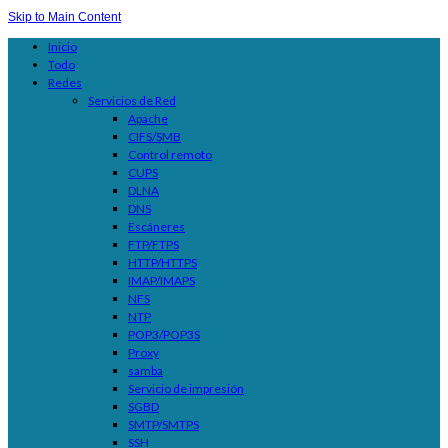
Skip to Main Content
Inicio
Todo
Redes
Servicios de Red
Apache
CIFS/SMB
Control remoto
CUPS
DLNA
DNS
Escáneres
FTP/FTPS
HTTP/HTTPS
IMAP/IMAPS
NFS
NTP
POP3/POP3S
Proxy
samba
Servicio de impresión
SGBD
SMTP/SMTPS
SSH