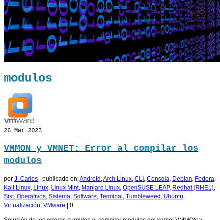
modulos
26
Mar 2023
VMMON y VMNET: Error al compilar los
modulos
por
J. Carlos
|
publicado en:
Android
,
Arch Linux
,
CLI
,
Consola
,
Debian
,
Fedora
,
Kali Linux
,
Linux
,
Linux Mint
,
Manjaro Linux
,
OpenSUSE LEAP
,
Redhat (RHEL)
,
Sist. Operativos
,
Sistema
,
Software
,
Terminal
,
Tumbleweed
,
Ubuntu
,
Virtualización
,
VMware
|
0