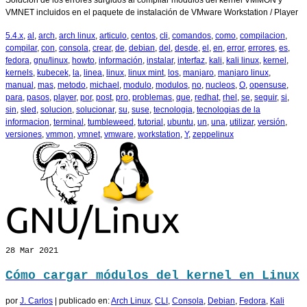
Solución de los errores surgidos al compilar modulos del kernel VMMON y
VMNET incluidos en el paquete de instalación de VMware Workstation / Player
5.4.x
,
al
,
arch
,
arch linux
,
articulo
,
centos
,
cli
,
comandos
,
como
,
compilacion
,
compilar
,
con
,
consola
,
crear
,
de
,
debian
,
del
,
desde
,
el
,
en
,
error
,
errores
,
es
,
fedora
,
gnu/linux
,
howto
,
información
,
instalar
,
interfaz
,
kali
,
kali linux
,
kernel
,
kernels
,
kubecek
,
la
,
linea
,
linux
,
linux mint
,
los
,
manjaro
,
manjaro linux
,
manual
,
mas
,
metodo
,
michael
,
modulo
,
modulos
,
no
,
nucleos
,
O
,
opensuse
,
para
,
pasos
,
player
,
por
,
post
,
pro
,
problemas
,
que
,
redhat
,
rhel
,
se
,
seguir
,
si
,
sin
,
sled
,
solucion
,
solucionar
,
su
,
suse
,
tecnologia
,
tecnologias de la
informacion
,
terminal
,
tumbleweed
,
tutorial
,
ubuntu
,
un
,
una
,
utilizar
,
versión
,
versiones
,
vmmon
,
vmnet
,
vmware
,
workstation
,
Y
,
zeppelinux
28
Mar 2021
Cómo cargar módulos del kernel en Linux
por
J. Carlos
|
publicado en:
Arch Linux
,
CLI
,
Consola
,
Debian
,
Fedora
,
Kali