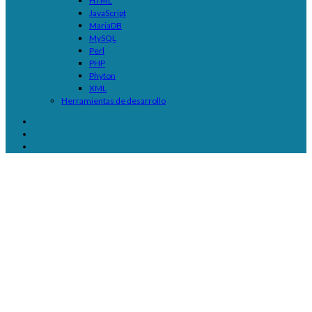
HTML
JavaScript
MariaDB
MySQL
Perl
PHP
Phyton
XML
Herramientas de desarrollo