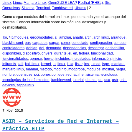
Linux
,
Linux
,
Manjaro Linux
,
OpenSUSE LEAP
,
Redhat (RHEL)
,
Sist.
Operativos
,
Sistema
,
Terminal
,
Tumbleweed
,
Ubuntu
|
2
Cómo cargar módulos del kernel en Linux, por demanda y en el arranque del
sistema. Conocer información sobre los módulos, descargarlos y
deshabilitarlos.
.ko
,
/lib/modules
,
/proc/modules
,
al
,
ampliar
,
añadir
,
arch
,
arch linux
,
arranque
,
blacklist.conf
,
bus
,
cargados
,
cargar
,
como
,
conectado
,
configuración
,
conocer
,
controladores
,
debian
,
del
,
demanda
,
dependencias
,
descargar
,
deshabilitar
,
disponibles
,
dispositivo
,
drivers
,
durante
,
el
,
en
,
fedora
,
funcionalidad
,
funcionalidades
,
generar
,
howto
,
incluidos
,
incrustados
,
información
,
inicio
,
initramfs
,
kali
,
kali linux
,
kernel
,
la
,
linux
,
lista
,
listar
,
los
,
lsmod
,
lspci
,
manjaro
,
manjaro linux
,
manual
,
metodo
,
modinfo
,
modprobe
,
modulos
,
mostrar
,
negra
,
nombre
,
opensuse
,
pci
,
poner
,
por
,
que
,
redhat
,
rhel
,
sistema
,
tecnologia
,
tecnologias de la informacion
,
tumbleweed
,
tutorial
,
ubuntu
,
un
,
usa
,
usb
,
usb-
devices
,
zeppelinux
7
Nov 2015
ASIR – Servicios de Red e Internet –
Práctica HTTP