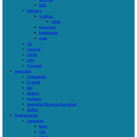
KDE
Software
Gráficos
GIMP
Impresión
Multimedia
snap
CLI
Consola
GRUB
LVM
Terminal
Seguridad
Criptografía
Firewall
IDS
iptables
Malware
Seguridad (Sistema Operativo)
Sniffer
Programación
Lenguajes
Bash
CSS