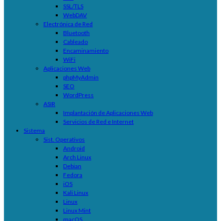
SSL/TLS
WebDAV
Electrónica de Red
Bluetooth
Cableado
Encaminamiento
WiFi
Aplicaciones Web
phpMyAdmin
SEO
WordPress
ASIR
Implantación de Aplicaciones Web
Servicios de Red e Internet
Sistema
Sist. Operativos
Android
Arch Linux
Debian
Fedora
iOS
Kali Linux
Linux
Linux Mint
macOS