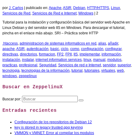
por
J. Carlos
|
publicado en:
Apache
,
ASIR
,
Debian
,
HTTP/HTTPS
,
Linux
,
Servicios de Red
,
Servicios de Red e Internet
,
Windows
|
2
Tutorial para la instalación y configuración básica del servidor web Apache en
Linux Debian y del servidor web IIS en Windows. Para descargar el tutorial,
pincha en el enlace más abajo. SRI – Práctica sobre HTTP
.htaccess
,
administracion de sistemas informaticos en red
,
alias
,
añadir
,
apache
,
ASIR
,
autenticación
,
basic
,
ciclo
,
como
,
configuración
,
configurar
,
directivas
,
directorios
,
formacion
,
FP2
,
FPII
,
IIS
,
implementar
,
información
,
instalación
,
instalar
,
internet information services
,
linux
,
manual
,
modulos
,
practicas
,
profesional
,
Seguridad
,
Servicios de red e Internet
,
servidor
,
superior
,
tecnologia
,
tecnologias de la información
,
tutorial
,
tutoriales
,
virtuales
,
web
,
windows
,
zeppelinux
Buscar en ZeppelinuX
Buscar por:
Entradas recientes
Configuración de los repositorios de Debian 12
key is stored in legacy trusted.gpg keyring
VMMON y VMNET: Error al compilar los modulos