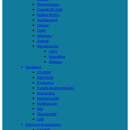
Manjaro Linux
OpenSUSE LEAP
Redhat (RHEL)
Tumbleweed
Ubuntu
UNIX
Windows
Zentyal
Virtualización
Citrix
VirtualBox
VMware
Hardware
CD-ROM
DVD-ROM
Escáneres
Fuente de alimentación
Impresoras
Memoria USB
Multifunción
SSD
Thunderbolt
USB
Entornos de escritorio
GNOME