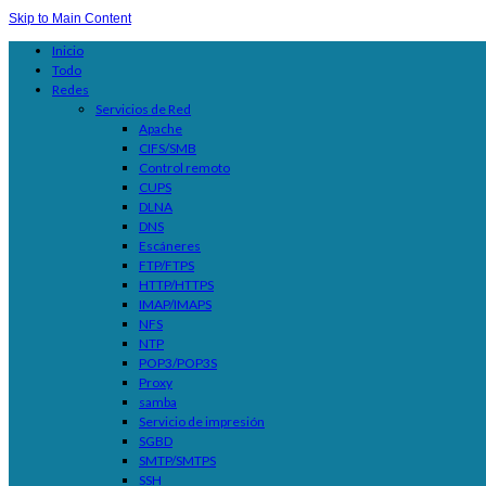
Skip to Main Content
Inicio
Todo
Redes
Servicios de Red
Apache
CIFS/SMB
Control remoto
CUPS
DLNA
DNS
Escáneres
FTP/FTPS
HTTP/HTTPS
IMAP/IMAPS
NFS
NTP
POP3/POP3S
Proxy
samba
Servicio de impresión
SGBD
SMTP/SMTPS
SSH