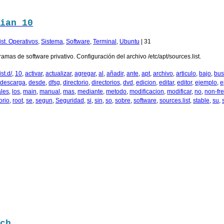
ian 10
ist. Operativos
,
Sistema
,
Software
,
Terminal
,
Ubuntu
|
31
amas de software privativo. Configuración del archivo /etc/apt/sources.list.
st.d/
,
10
,
activar
,
actualizar
,
agregar
,
al
,
añadir
,
ante
,
apt
,
archivo
,
articulo
,
bajo
,
bus
descarga
,
desde
,
dfsg
,
directorio
,
directorios
,
dvd
,
edicion
,
editar
,
editor
,
ejemplo
,
e
ales
,
los
,
main
,
manual
,
mas
,
mediante
,
metodo
,
modificacion
,
modificar
,
no
,
non-fr
orio
,
root
,
se
,
segun
,
Seguridad
,
si
,
sin
,
so
,
sobre
,
software
,
sources.list
,
stable
,
su
,
ch