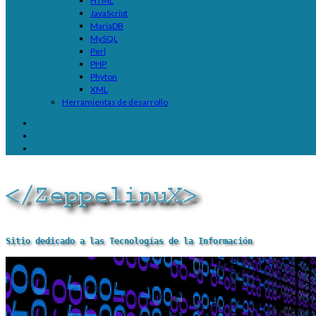
HTML
JavaScript
MariaDB
MySQL
Perl
PHP
Phyton
XML
Herramientas de desarrollo
Sitio dedicado a las Tecnologías de la Información