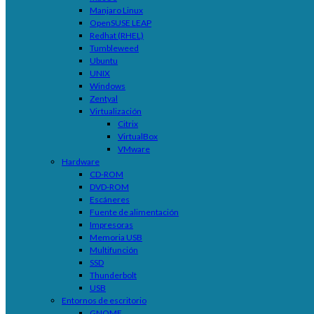
Manjaro Linux
OpenSUSE LEAP
Redhat (RHEL)
Tumbleweed
Ubuntu
UNIX
Windows
Zentyal
Virtualización
Citrix
VirtualBox
VMware
Hardware
CD-ROM
DVD-ROM
Escáneres
Fuente de alimentación
Impresoras
Memoria USB
Multifunción
SSD
Thunderbolt
USB
Entornos de escritorio
GNOME