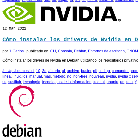
12
Mar 2021
Cómo instalar los drivers de Nvidia en D
por
J. Carlos
|
publicado en:
CLI
,
Consola
,
Debian
,
Entornos de escritorio
,
GNOM
Cómo instalar los drivers de Nvidia en Debian utilizando los repositorios privativ
/etc/apt/sources.list
,
10
,
3d
,
abierto
,
al
,
archivo
,
buster
,
cli
,
codigo
,
comandos
,
co
linea
,
linux
,
los
,
manual
,
mas
,
metodo
,
no
,
non-free
,
nouveau
,
nvidia
,
nvidia x ser
su
,
sustituir
,
tecnologia
,
tecnologias de la informacion
,
tutorial
,
ubuntu
,
un
,
una
,
Y