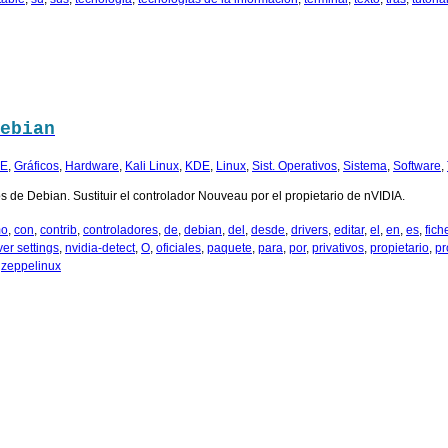
ebian
E
,
Gráficos
,
Hardware
,
Kali Linux
,
KDE
,
Linux
,
Sist. Operativos
,
Sistema
,
Software
,
os de Debian. Sustituir el controlador Nouveau por el propietario de nVIDIA.
mo
,
con
,
contrib
,
controladores
,
de
,
debian
,
del
,
desde
,
drivers
,
editar
,
el
,
en
,
es
,
fich
ver settings
,
nvidia-detect
,
O
,
oficiales
,
paquete
,
para
,
por
,
privativos
,
propietario
,
pr
,
zeppelinux