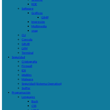
KDE
Software
Gráficos
GIMP
Impresión
Multimedia
snap
CLI
Consola
GRUB
LVM
Terminal
Seguridad
Criptografía
Firewall
IDS
iptables
Malware
Seguridad (Sistema Operativo)
Sniffer
Programación
Lenguajes
Bash
CSS