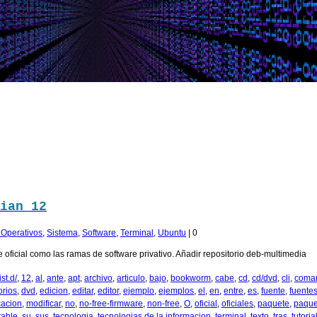
ian 12
. Operativos
,
Sistema
,
Software
,
Terminal
,
Ubuntu
|
0
 oficial como las ramas de software privativo. Añadir repositorio deb-multimedia
st.d/
,
12
,
al
,
ante
,
apt
,
archivo
,
articulo
,
bajo
,
bookworm
,
cabe
,
cd
,
cd/dvd
,
cli
,
coma
orios
,
dvd
,
edicion
,
editar
,
editor
,
ejemplo
,
ejemplos
,
el
,
en
,
entre
,
es
,
fuente
,
fuente
cacion
,
modificar
,
no
,
no-free-firmware
,
non-free
,
O
,
oficial
,
oficiales
,
paquete
,
paque
table
,
su
,
sus
,
tecnologia
,
tecnologias de la informacion
,
terminal
,
texto
,
tras
,
tutoria