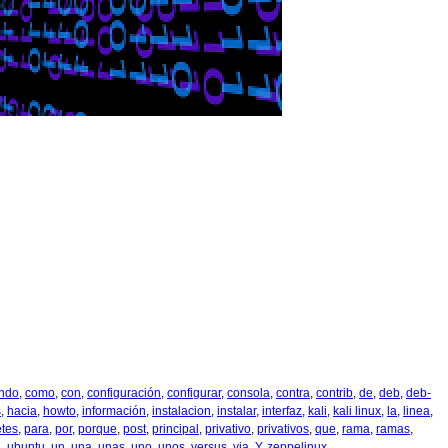
ndo
,
como
,
con
,
configuración
,
configurar
,
consola
,
contra
,
contrib
,
de
,
deb
,
deb-
s
,
hacia
,
howto
,
información
,
instalacion
,
instalar
,
interfaz
,
kali
,
kali linux
,
la
,
linea
,
tes
,
para
,
por
,
porque
,
post
,
principal
,
privativo
,
privativos
,
que
,
rama
,
ramas
,
l
,
ubuntu
,
un
,
una
,
unas
,
uno
,
unos
,
versus
,
via
,
Y
,
zeppelinux