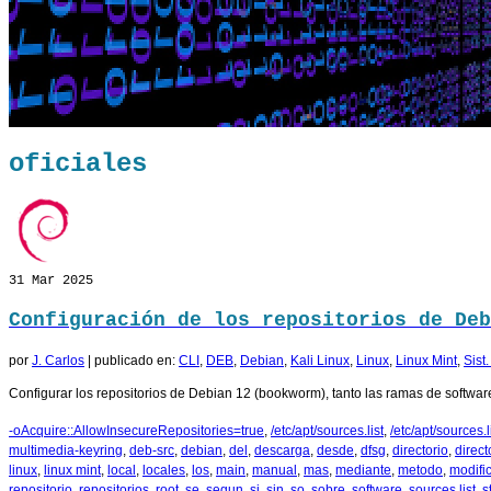
oficiales
31
Mar 2025
Configuración de los repositorios de Deb
por
J. Carlos
|
publicado en:
CLI
,
DEB
,
Debian
,
Kali Linux
,
Linux
,
Linux Mint
,
Sist
Configurar los repositorios de Debian 12 (bookworm), tanto las ramas de software
-oAcquire::AllowInsecureRepositories=true
,
/etc/apt/sources.list
,
/etc/apt/sources.li
multimedia-keyring
,
deb-src
,
debian
,
del
,
descarga
,
desde
,
dfsg
,
directorio
,
direct
linux
,
linux mint
,
local
,
locales
,
los
,
main
,
manual
,
mas
,
mediante
,
metodo
,
modifi
repositorio
,
repositorios
,
root
,
se
,
segun
,
si
,
sin
,
so
,
sobre
,
software
,
sources.list
,
s