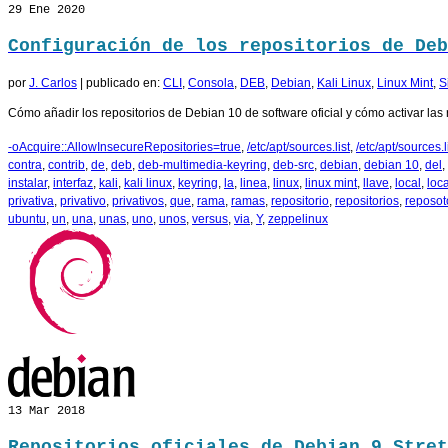
29
Ene 2020
Configuración de los repositorios de Deb
por
J. Carlos
|
publicado en:
CLI
,
Consola
,
DEB
,
Debian
,
Kali Linux
,
Linux Mint
,
S
Cómo añadir los repositorios de Debian 10 de software oficial y cómo activar las r
-oAcquire::AllowInsecureRepositories=true
,
/etc/apt/sources.list
,
/etc/apt/sources.li
contra
,
contrib
,
de
,
deb
,
deb-multimedia-keyring
,
deb-src
,
debian
,
debian 10
,
del
,
instalar
,
interfaz
,
kali
,
kali linux
,
keyring
,
la
,
linea
,
linux
,
linux mint
,
llave
,
local
,
loc
privativa
,
privativo
,
privativos
,
que
,
rama
,
ramas
,
repositorio
,
repositorios
,
reposot
ubuntu
,
un
,
una
,
unas
,
uno
,
unos
,
versus
,
via
,
Y
,
zeppelinux
13
Mar 2018
Repositorios oficiales de Debian 9 Stret