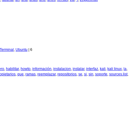
Terminal
,
Ubuntu
|
6
ero
,
habilitar
,
howto
,
información
,
instalacion
,
instalar
,
interfaz
,
kali
,
kali linux
,
la
,
opietarios
,
que
,
ramas
,
reemplazar
,
repositorios
,
se
,
si
,
sin
,
soporte
,
sources.list
,