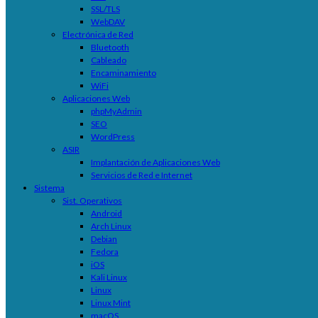
SSL/TLS
WebDAV
Electrónica de Red
Bluetooth
Cableado
Encaminamiento
WiFi
Aplicaciones Web
phpMyAdmin
SEO
WordPress
ASIR
Implantación de Aplicaciones Web
Servicios de Red e Internet
Sistema
Sist. Operativos
Android
Arch Linux
Debian
Fedora
iOS
Kali Linux
Linux
Linux Mint
macOS