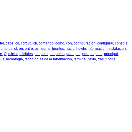
ter
,
cabe
,
cd
,
cd/dvd
,
cli
,
comando
,
como
,
con
,
configuración
,
configurar
,
consola
,
jemplos
,
el
,
en
,
entre
,
es
,
fuente
,
fuentes
,
hacia
,
howto
,
información
,
instalacion
,
ee
,
O
,
oficial
,
oficiales
,
paquete
,
paquetes
,
para
,
por
,
porque
,
post
,
principal
,
sus
,
tecnologia
,
tecnologias de la informacion
,
terminal
,
texto
,
tras
,
tutorial
,