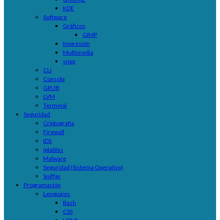
KDE
Software
Gráficos
GIMP
Impresión
Multimedia
snap
CLI
Consola
GRUB
LVM
Terminal
Seguridad
Criptografía
Firewall
IDS
iptables
Malware
Seguridad (Sistema Operativo)
Sniffer
Programación
Lenguajes
Bash
CSS