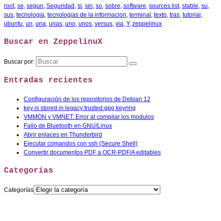
root
,
se
,
segun
,
Seguridad
,
si
,
sin
,
so
,
sobre
,
software
,
sources.list
,
stable
,
su
,
sus
,
tecnologia
,
tecnologias de la informacion
,
terminal
,
texto
,
tras
,
tutorial
,
ubuntu
,
un
,
una
,
unas
,
uno
,
unos
,
versus
,
via
,
Y
,
zeppelinux
Buscar en ZeppelinuX
Buscar por:
Entradas recientes
Configuración de los repositorios de Debian 12
key is stored in legacy trusted.gpg keyring
VMMON y VMNET: Error al compilar los modulos
Fallo de Bluetooth en GNU/Linux
Abrir enlaces en Thunderbird
Ejecutar comandos con ssh (Secure Shell)
Convertir documentos PDF a OCR-PDF/A editables
Categorías
Categorías