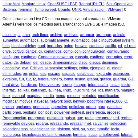
Linux Mint
,
Manjaro Linux
,
OpenSUSE LEAP
,
Redhat (RHEL)
,
Sist. Operativos
,
Sistema
,
Terminal
,
Tumbleweed
,
Ubuntu
,
UNIX
,
Virtualización
,
VMware
|
0
Cómo arrancar un Live CD en una máquina virtual creada con VMware.
Además veremos los métodos para arrancar con Live USB e imagen ISO.
acceder
,
al
,
arch
,
arch linux
,
archivo
,
archivos
,
arrancar
,
arranque
,
articulo
,
aumentar
,
automática
,
automaticamente
,
automático
,
basic input/output system
,
bios
,
bios.bootdelay
,
boot
,
borrados
,
boton
,
browse
,
cambios
,
casilla
,
cd
,
cd-rom
drive
,
cd/dvd
,
centos
,
cli
,
comandos
,
como
,
con
,
configuración
,
configurando
,
configurar
,
confirmar
,
Connect at power on
,
consola
,
contiene
,
corruptos
,
crear
,
datos
,
de
,
debian
,
del
,
desde
,
dimensionado
,
disco
,
discos
,
disminuir
,
dispositivo
,
dvd
,
Edit virtual machine settings
,
editar
,
ejemplos
,
el
,
elegir
,
eliminados
,
en
,
entrar
,
esc
,
escape
,
espacio
,
establecer
,
expandir
,
extension
,
extraible
,
f10
,
f12
,
f2
,
fedora
,
fichero
,
forma
,
fusion
,
grabar
,
grafica
,
guardar
,
GUI
,
hard drive
,
hardware
,
hipervisores
,
howto
,
imagen
,
información
,
iniciar
,
inicio
,
interfaz
,
iso
,
kali
,
kali linux
,
la
,
linea
,
linux
,
linux mint
,
live
,
los
,
manjaro
,
manjaro
linux
,
manual
,
maquina
,
medio
,
menu
,
metodo
,
metodos
,
modificacion
,
modificar
,
motivos
,
navegar
,
network boot
,
network boot from intel e1000
,
O
,
opcion
,
opciones
,
opensuse
,
operativo
,
optimizar
,
orden
,
para
,
particion
,
particiones
,
pestaña
,
por
,
post
,
power-on self-test
,
preferencia
,
proceso
,
Programación
,
programar
,
pulsando
,
pulsar
,
que
,
radio
,
recuperar
,
red
,
redhat
,
removable devices
,
reparar
,
retrasando
,
retrasar
,
rhel
,
salvar
,
se
,
seleccion
,
seleccionamos
,
seleccionar
,
sin
,
sistema
,
sled
,
su
,
suse
,
tamaño
,
tecla
,
tecnologia
,
tecnologias de la informacion
,
terminal
,
truco
,
tumbleweed
,
tutorial
,