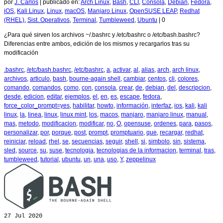
por
J. Carlos
|
publicado en:
Arch Linux
,
Bash
,
CLI
,
Consola
,
Debian
,
Fedora
,
iOS
,
Kali Linux
,
Linux
,
macOS
,
Manjaro Linux
,
OpenSUSE LEAP
,
Redhat
(RHEL)
,
Sist. Operativos
,
Terminal
,
Tumbleweed
,
Ubuntu
|
0
¿Para qué sirven los archivos ~/.bashrc y /etc/bashrc o /etc/bash.bashrc?
Diferencias entre ambos, edición de los mismos y recargarlos tras su
modificación
.bashrc
,
/etc/bash.bashrc
,
/etc/bashrc
,
a
,
activar
,
al
,
alias
,
arch
,
arch linux
,
archivos
,
articulo
,
bash
,
bourne-again shell
,
cambiar
,
centos
,
cli
,
colores
,
comando
,
comandos
,
como
,
con
,
consola
,
crear
,
de
,
debian
,
del
,
descripcion
,
desde
,
edicion
,
editar
,
ejemplos
,
el
,
en
,
es
,
escape
,
fedora
,
force_color_prompt=yes
,
habilitar
,
howto
,
información
,
interfaz
,
ios
,
kali
,
kali
linux
,
la
,
linea
,
linux
,
linux mint
,
los
,
macos
,
manjaro
,
manjaro linux
,
manual
,
mas
,
metodo
,
modificacion
,
modificar
,
no
,
O
,
opensuse
,
ordenes
,
para
,
pasos
,
personalizar
,
por
,
porque
,
post
,
prompt
,
promptuario
,
que
,
recargar
,
redhat
,
reiniciar
,
reload
,
rhel
,
se
,
secuencias
,
seguir
,
shell
,
si
,
simbolo
,
sin
,
sistema
,
sled
,
source
,
su
,
suse
,
tecnologia
,
tecnologias de la informacion
,
terminal
,
tras
,
tumbleweed
,
tutorial
,
ubuntu
,
un
,
una
,
uso
,
Y
,
zeppelinux
27
Jul 2020