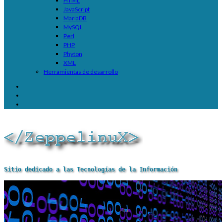
HTML
JavaScript
MariaDB
MySQL
Perl
PHP
Phyton
XML
Herramientas de desarrollo
Sitio dedicado a las Tecnologías de la Información