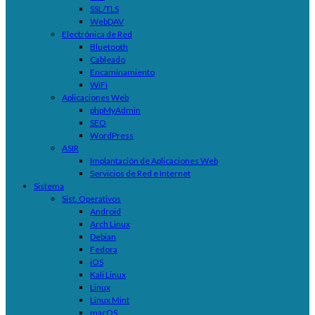
SSL/TLS
WebDAV
Electrónica de Red
Bluetooth
Cableado
Encaminamiento
WiFi
Aplicaciones Web
phpMyAdmin
SEO
WordPress
ASIR
Implantación de Aplicaciones Web
Servicios de Red e Internet
Sistema
Sist. Operativos
Android
Arch Linux
Debian
Fedora
iOS
Kali Linux
Linux
Linux Mint
macOS