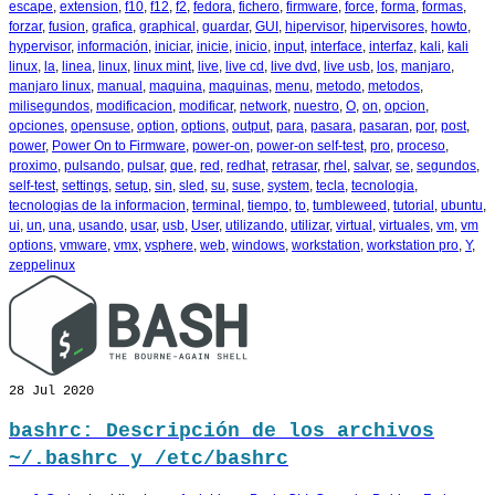
escape
,
extension
,
f10
,
f12
,
f2
,
fedora
,
fichero
,
firmware
,
force
,
forma
,
formas
,
forzar
,
fusion
,
grafica
,
graphical
,
guardar
,
GUI
,
hipervisor
,
hipervisores
,
howto
,
hypervisor
,
información
,
iniciar
,
inicie
,
inicio
,
input
,
interface
,
interfaz
,
kali
,
kali
linux
,
la
,
linea
,
linux
,
linux mint
,
live
,
live cd
,
live dvd
,
live usb
,
los
,
manjaro
,
manjaro linux
,
manual
,
maquina
,
maquinas
,
menu
,
metodo
,
metodos
,
milisegundos
,
modificacion
,
modificar
,
network
,
nuestro
,
O
,
on
,
opcion
,
opciones
,
opensuse
,
option
,
options
,
output
,
para
,
pasara
,
pasaran
,
por
,
post
,
power
,
Power On to Firmware
,
power-on
,
power-on self-test
,
pro
,
proceso
,
proximo
,
pulsando
,
pulsar
,
que
,
red
,
redhat
,
retrasar
,
rhel
,
salvar
,
se
,
segundos
,
self-test
,
settings
,
setup
,
sin
,
sled
,
su
,
suse
,
system
,
tecla
,
tecnologia
,
tecnologias de la informacion
,
terminal
,
tiempo
,
to
,
tumbleweed
,
tutorial
,
ubuntu
,
ui
,
un
,
una
,
usando
,
usar
,
usb
,
User
,
utilizando
,
utilizar
,
virtual
,
virtuales
,
vm
,
vm
options
,
vmware
,
vmx
,
vsphere
,
web
,
windows
,
workstation
,
workstation pro
,
Y
,
zeppelinux
28
Jul 2020
bashrc: Descripción de los archivos
~/.bashrc y /etc/bashrc