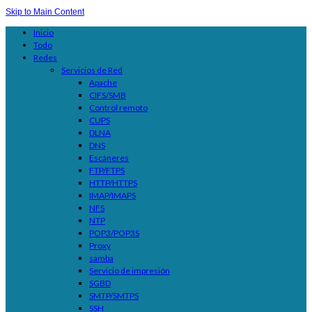
Skip to Main Content
Inicio
Todo
Redes
Servicios de Red
Apache
CIFS/SMB
Control remoto
CUPS
DLNA
DNS
Escáneres
FTP/FTPS
HTTP/HTTPS
IMAP/IMAPS
NFS
NTP
POP3/POP3S
Proxy
samba
Servicio de impresión
SGBD
SMTP/SMTPS
SSH