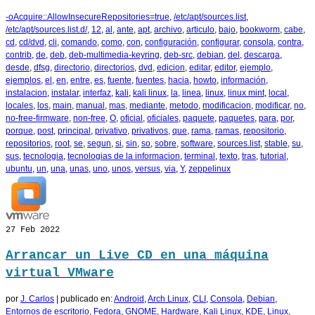
-oAcquire::AllowInsecureRepositories=true
,
/etc/apt/sources.list
,
/etc/apt/sources.list.d/
,
12
,
al
,
ante
,
apt
,
archivo
,
articulo
,
bajo
,
bookworm
,
cabe
,
cd
,
cd/dvd
,
cli
,
comando
,
como
,
con
,
configuración
,
configurar
,
consola
,
contra
,
contrib
,
de
,
deb
,
deb-multimedia-keyring
,
deb-src
,
debian
,
del
,
descarga
,
desde
,
dfsg
,
directorio
,
directorios
,
dvd
,
edicion
,
editar
,
editor
,
ejemplo
,
ejemplos
,
el
,
en
,
entre
,
es
,
fuente
,
fuentes
,
hacia
,
howto
,
información
,
instalacion
,
instalar
,
interfaz
,
kali
,
kali linux
,
la
,
linea
,
linux
,
linux mint
,
local
,
locales
,
los
,
main
,
manual
,
mas
,
mediante
,
metodo
,
modificacion
,
modificar
,
no
,
no-free-firmware
,
non-free
,
O
,
oficial
,
oficiales
,
paquete
,
paquetes
,
para
,
por
,
porque
,
post
,
principal
,
privativo
,
privativos
,
que
,
rama
,
ramas
,
repositorio
,
repositorios
,
root
,
se
,
segun
,
si
,
sin
,
so
,
sobre
,
software
,
sources.list
,
stable
,
su
,
sus
,
tecnologia
,
tecnologias de la informacion
,
terminal
,
texto
,
tras
,
tutorial
,
ubuntu
,
un
,
una
,
unas
,
uno
,
unos
,
versus
,
via
,
Y
,
zeppelinux
27
Feb 2022
Arrancar un Live CD en una máquina
virtual VMware
por
J. Carlos
|
publicado en:
Android
,
Arch Linux
,
CLI
,
Consola
,
Debian
,
Entornos de escritorio
,
Fedora
,
GNOME
,
Hardware
,
Kali Linux
,
KDE
,
Linux
,