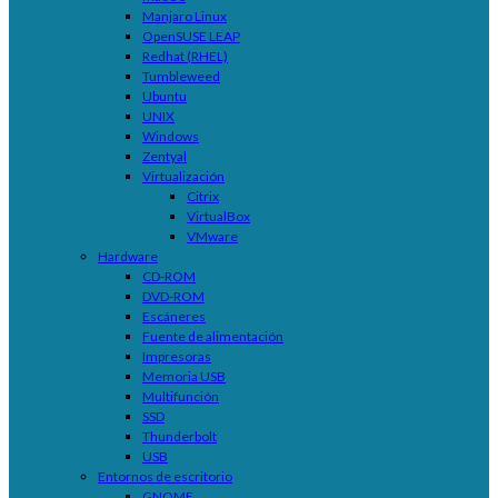
Manjaro Linux
OpenSUSE LEAP
Redhat (RHEL)
Tumbleweed
Ubuntu
UNIX
Windows
Zentyal
Virtualización
Citrix
VirtualBox
VMware
Hardware
CD-ROM
DVD-ROM
Escáneres
Fuente de alimentación
Impresoras
Memoria USB
Multifunción
SSD
Thunderbolt
USB
Entornos de escritorio
GNOME