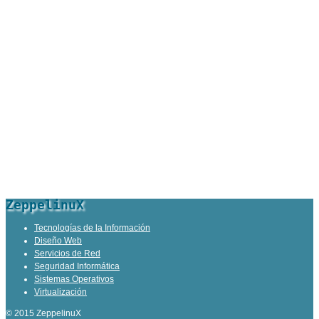
ZeppelinuX
Tecnologías de la Información
Diseño Web
Servicios de Red
Seguridad Informática
Sistemas Operativos
Virtualización
© 2015 ZeppelinuX