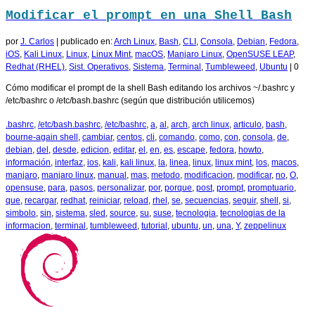
Modificar el prompt en una Shell Bash
por
J. Carlos
|
publicado en:
Arch Linux
,
Bash
,
CLI
,
Consola
,
Debian
,
Fedora
,
iOS
,
Kali Linux
,
Linux
,
Linux Mint
,
macOS
,
Manjaro Linux
,
OpenSUSE LEAP
,
Redhat (RHEL)
,
Sist. Operativos
,
Sistema
,
Terminal
,
Tumbleweed
,
Ubuntu
|
0
Cómo modificar el prompt de la shell Bash editando los archivos ~/.bashrc y
/etc/bashrc o /etc/bash.bashrc (según que distribución utilicemos)
.bashrc
,
/etc/bash.bashrc
,
/etc/bashrc
,
a
,
al
,
arch
,
arch linux
,
articulo
,
bash
,
bourne-again shell
,
cambiar
,
centos
,
cli
,
comando
,
como
,
con
,
consola
,
de
,
debian
,
del
,
desde
,
edicion
,
editar
,
el
,
en
,
es
,
escape
,
fedora
,
howto
,
información
,
interfaz
,
ios
,
kali
,
kali linux
,
la
,
linea
,
linux
,
linux mint
,
los
,
macos
,
manjaro
,
manjaro linux
,
manual
,
mas
,
metodo
,
modificacion
,
modificar
,
no
,
O
,
opensuse
,
para
,
pasos
,
personalizar
,
por
,
porque
,
post
,
prompt
,
promptuario
,
que
,
recargar
,
redhat
,
reiniciar
,
reload
,
rhel
,
se
,
secuencias
,
seguir
,
shell
,
si
,
simbolo
,
sin
,
sistema
,
sled
,
source
,
su
,
suse
,
tecnologia
,
tecnologias de la
informacion
,
terminal
,
tumbleweed
,
tutorial
,
ubuntu
,
un
,
una
,
Y
,
zeppelinux