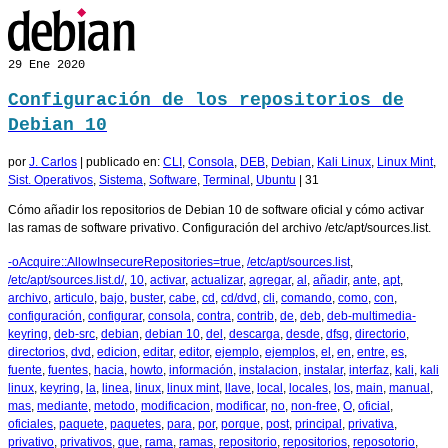
29
Ene 2020
Configuración de los repositorios de
Debian 10
por
J. Carlos
|
publicado en:
CLI
,
Consola
,
DEB
,
Debian
,
Kali Linux
,
Linux Mint
,
Sist. Operativos
,
Sistema
,
Software
,
Terminal
,
Ubuntu
|
31
Cómo añadir los repositorios de Debian 10 de software oficial y cómo activar
las ramas de software privativo. Configuración del archivo /etc/apt/sources.list.
-oAcquire::AllowInsecureRepositories=true
,
/etc/apt/sources.list
,
/etc/apt/sources.list.d/
,
10
,
activar
,
actualizar
,
agregar
,
al
,
añadir
,
ante
,
apt
,
archivo
,
articulo
,
bajo
,
buster
,
cabe
,
cd
,
cd/dvd
,
cli
,
comando
,
como
,
con
,
configuración
,
configurar
,
consola
,
contra
,
contrib
,
de
,
deb
,
deb-multimedia-
keyring
,
deb-src
,
debian
,
debian 10
,
del
,
descarga
,
desde
,
dfsg
,
directorio
,
directorios
,
dvd
,
edicion
,
editar
,
editor
,
ejemplo
,
ejemplos
,
el
,
en
,
entre
,
es
,
fuente
,
fuentes
,
hacia
,
howto
,
información
,
instalacion
,
instalar
,
interfaz
,
kali
,
kali
linux
,
keyring
,
la
,
linea
,
linux
,
linux mint
,
llave
,
local
,
locales
,
los
,
main
,
manual
,
mas
,
mediante
,
metodo
,
modificacion
,
modificar
,
no
,
non-free
,
O
,
oficial
,
oficiales
,
paquete
,
paquetes
,
para
,
por
,
porque
,
post
,
principal
,
privativa
,
privativo
,
privativos
,
que
,
rama
,
ramas
,
repositorio
,
repositorios
,
reposotorio
,