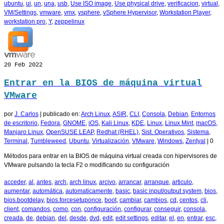
ubuntu
,
ui
,
un
,
una
,
usb
,
Use ISO image
,
Use physical drive
,
verificacion
,
virtual
,
VM/Settings
,
vmware
,
vmx
,
vsphere
,
vSphere Hypervisor
,
Workstation Player
,
workstation pro
,
Y
,
zeppelinux
20
Feb 2022
Entrar en la BIOS de máquina virtual
VMware
por
J. Carlos
|
publicado en:
Arch Linux
,
ASIR
,
CLI
,
Consola
,
Debian
,
Entornos
de escritorio
,
Fedora
,
GNOME
,
iOS
,
Kali Linux
,
KDE
,
Linux
,
Linux Mint
,
macOS
,
Manjaro Linux
,
OpenSUSE LEAP
,
Redhat (RHEL)
,
Sist. Operativos
,
Sistema
,
Terminal
,
Tumbleweed
,
Ubuntu
,
Virtualización
,
VMware
,
Windows
,
Zentyal
|
0
Métodos para entrar en la BIOS de máquina virtual creada con hipervisores de
VMware pulsando la tecla F2 o modificando su configuración
acceder
,
al
,
antes
,
arch
,
arch linux
,
arcivo
,
arrancar
,
arranque
,
articulo
,
aumentar
,
automática
,
automaticamente
,
basic
,
basic input/output system
,
bios
,
bios.bootdelay
,
bios.forcesetuponce
,
boot
,
cambiar
,
cambios
,
cd
,
centos
,
cli
,
client
,
comandos
,
como
,
con
,
configuración
,
configurar
,
conseguir
,
consola
,
creada
,
de
,
debian
,
del
,
desde
,
dvd
,
edit
,
edit settings
,
editar
,
el
,
en
,
entrar
,
esc
,