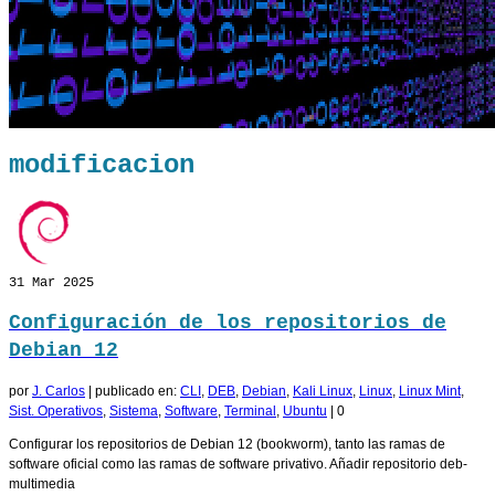
modificacion
31
Mar 2025
Configuración de los repositorios de
Debian 12
por
J. Carlos
|
publicado en:
CLI
,
DEB
,
Debian
,
Kali Linux
,
Linux
,
Linux Mint
,
Sist. Operativos
,
Sistema
,
Software
,
Terminal
,
Ubuntu
|
0
Configurar los repositorios de Debian 12 (bookworm), tanto las ramas de
software oficial como las ramas de software privativo. Añadir repositorio deb-
multimedia