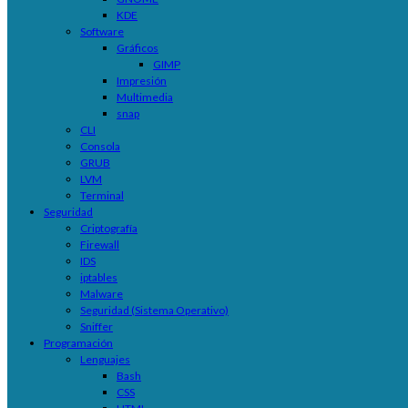
KDE
Software
Gráficos
GIMP
Impresión
Multimedia
snap
CLI
Consola
GRUB
LVM
Terminal
Seguridad
Criptografía
Firewall
IDS
iptables
Malware
Seguridad (Sistema Operativo)
Sniffer
Programación
Lenguajes
Bash
CSS