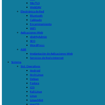
SSL/TLS
WebDAV
Electrónica de Red
Bluetooth
Cableado
Encaminamiento
WiFi
Aplicaciones Web
phpMyAdmin
SEO
WordPress
ASIR
Implantación de Aplicaciones Web
Servicios de Red e Internet
Sistema
Sist. Operativos
Android
Arch Linux
Debian
Fedora
iOS
Kali Linux
Linux
Linux Mint
macOS