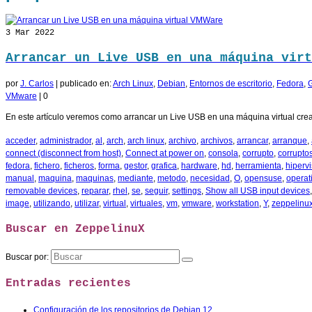
3
Mar 2022
Arrancar un Live USB en una máquina virt
por
J. Carlos
|
publicado en:
Arch Linux
,
Debian
,
Entornos de escritorio
,
Fedora
,
VMware
|
0
En este artículo veremos como arrancar un Live USB en una máquina virtual cre
acceder
,
administrador
,
al
,
arch
,
arch linux
,
archivo
,
archivos
,
arrancar
,
arranque
,
connect (disconnect from host)
,
Connect at power on
,
consola
,
corrupto
,
corrupto
fedora
,
fichero
,
ficheros
,
forma
,
gestor
,
grafica
,
hardware
,
hd
,
herramienta
,
hipervi
manual
,
maquina
,
maquinas
,
mediante
,
metodo
,
necesidad
,
O
,
opensuse
,
operat
removable devices
,
reparar
,
rhel
,
se
,
seguir
,
settings
,
Show all USB input devices
image
,
utilizando
,
utilizar
,
virtual
,
virtuales
,
vm
,
vmware
,
workstation
,
Y
,
zeppelinu
Buscar en ZeppelinuX
Buscar por:
Entradas recientes
Configuración de los repositorios de Debian 12