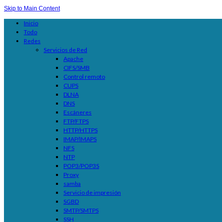
Skip to Main Content
Inicio
Todo
Redes
Servicios de Red
Apache
CIFS/SMB
Control remoto
CUPS
DLNA
DNS
Escáneres
FTP/FTPS
HTTP/HTTPS
IMAP/IMAPS
NFS
NTP
POP3/POP3S
Proxy
samba
Servicio de impresión
SGBD
SMTP/SMTPS
SSH