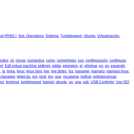
at (RHEL)
,
Sist. Operativos
,
Sistema
,
Tumbleweed
,
Ubuntu
,
Virtualización
,
entos
,
cli
,
clonar
,
comandos
,
como
,
comprimido
,
con
,
configuración
,
configurar
,
vd
,
Edit virtual machine settings
,
editar
,
ejemplos
,
el
,
eliminar
,
en
,
es
,
expandir
,
x
,
la
,
linea
,
linux
,
linux mint
,
live
,
live distro
,
los
,
manager
,
manjaro
,
manjaro linux
,
t manager
,
plpbt.iso
,
por
,
post
,
pro
,
que
,
recuperar
,
redhat
,
redimensionar
,
ion
,
terminal
,
tumbleweed
,
tutorial
,
ubuntu
,
un
,
una
,
usb
,
USB Controler
,
Use ISO