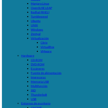
Manjaro Linux
OpenSUSE LEAP
Redhat (RHEL)
Tumbleweed
Ubuntu
UNIX
Windows
Zentyal
Virtualización
Citrix
VirtualBox
VMware
Hardware
CD-ROM
DVD-ROM
Escáneres
Fuente de alimentación
Impresoras
Memoria USB
Multifunción
SSD
Thunderbolt
USB
Entornos de escritorio
GNOME