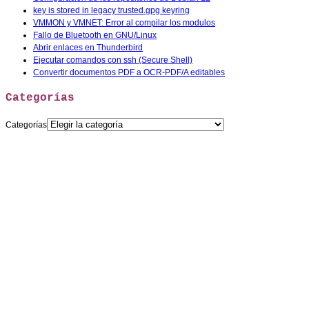
key is stored in legacy trusted.gpg keyring
VMMON y VMNET: Error al compilar los modulos
Fallo de Bluetooth en GNU/Linux
Abrir enlaces en Thunderbird
Ejecutar comandos con ssh (Secure Shell)
Convertir documentos PDF a OCR-PDF/A editables
Categorías
Categorías