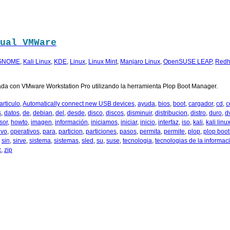
ual VMWare
GNOME
,
Kali Linux
,
KDE
,
Linux
,
Linux Mint
,
Manjaro Linux
,
OpenSUSE LEAP
,
Redh
ada con VMware Workstation Pro utilizando la herramienta Plop Boot Manager.
articulo
,
Automatically connect new USB devices
,
ayuda
,
bios
,
boot
,
cargador
,
cd
,
c
s
,
datos
,
de
,
debian
,
del
,
desde
,
disco
,
discos
,
disminuir
,
distribucion
,
distro
,
duro
,
d
sor
,
howto
,
imagen
,
información
,
iniciamos
,
iniciar
,
inicio
,
interfaz
,
iso
,
kali
,
kali linu
ivo
,
operativos
,
para
,
particion
,
particiones
,
pasos
,
permita
,
permite
,
plop
,
plop boo
,
sin
,
sirve
,
sistema
,
sistemas
,
sled
,
su
,
suse
,
tecnologia
,
tecnologias de la informac
x
,
zip