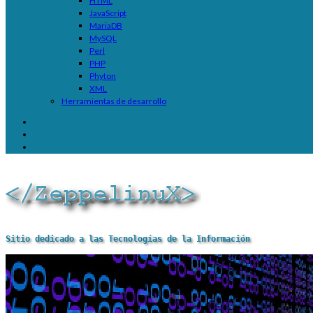
HTML
JavaScript
MariaDB
MySQL
Perl
PHP
Phyton
XML
Herramientas de desarrollo
Sitio dedicado a las Tecnologías de la Información