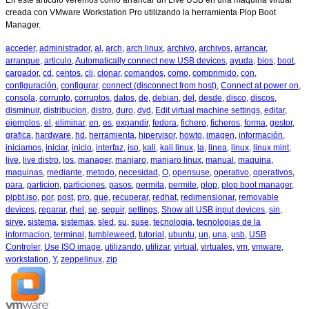
En este artículo veremos como arrancar un Live USB en una máquina virtual
creada con VMware Workstation Pro utilizando la herramienta Plop Boot
Manager.
acceder
,
administrador
,
al
,
arch
,
arch linux
,
archivo
,
archivos
,
arrancar
,
arranque
,
articulo
,
Automatically connect new USB devices
,
ayuda
,
bios
,
boot
,
cargador
,
cd
,
centos
,
cli
,
clonar
,
comandos
,
como
,
comprimido
,
con
,
configuración
,
configurar
,
connect (disconnect from host)
,
Connect at power on
,
consola
,
corrupto
,
corruptos
,
datos
,
de
,
debian
,
del
,
desde
,
disco
,
discos
,
disminuir
,
distribucion
,
distro
,
duro
,
dvd
,
Edit virtual machine settings
,
editar
,
ejemplos
,
el
,
eliminar
,
en
,
es
,
expandir
,
fedora
,
fichero
,
ficheros
,
forma
,
gestor
,
grafica
,
hardware
,
hd
,
herramienta
,
hipervisor
,
howto
,
imagen
,
información
,
iniciamos
,
iniciar
,
inicio
,
interfaz
,
iso
,
kali
,
kali linux
,
la
,
linea
,
linux
,
linux mint
,
live
,
live distro
,
los
,
manager
,
manjaro
,
manjaro linux
,
manual
,
maquina
,
maquinas
,
mediante
,
metodo
,
necesidad
,
O
,
opensuse
,
operativo
,
operativos
,
para
,
particion
,
particiones
,
pasos
,
permita
,
permite
,
plop
,
plop boot manager
,
plpbt.iso
,
por
,
post
,
pro
,
que
,
recuperar
,
redhat
,
redimensionar
,
removable
devices
,
reparar
,
rhel
,
se
,
seguir
,
settings
,
Show all USB input devices
,
sin
,
sirve
,
sistema
,
sistemas
,
sled
,
su
,
suse
,
tecnologia
,
tecnologias de la
informacion
,
terminal
,
tumbleweed
,
tutorial
,
ubuntu
,
un
,
una
,
usb
,
USB
Controler
,
Use ISO image
,
utilizando
,
utilizar
,
virtual
,
virtuales
,
vm
,
vmware
,
workstation
,
Y
,
zeppelinux
,
zip