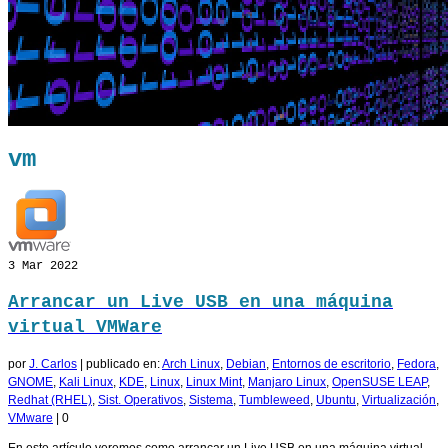
vm
3
Mar 2022
Arrancar un Live USB en una máquina
virtual VMWare
por
J. Carlos
|
publicado en:
Arch Linux
,
Debian
,
Entornos de escritorio
,
Fedora
,
GNOME
,
Kali Linux
,
KDE
,
Linux
,
Linux Mint
,
Manjaro Linux
,
OpenSUSE LEAP
,
Redhat (RHEL)
,
Sist. Operativos
,
Sistema
,
Tumbleweed
,
Ubuntu
,
Virtualización
,
VMware
|
0