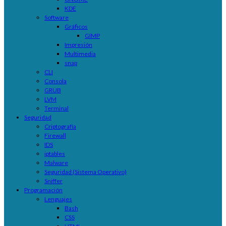
KDE
Software
Gráficos
GIMP
Impresión
Multimedia
snap
CLI
Consola
GRUB
LVM
Terminal
Seguridad
Criptografía
Firewall
IDS
iptables
Malware
Seguridad (Sistema Operativo)
Sniffer
Programación
Lenguajes
Bash
CSS