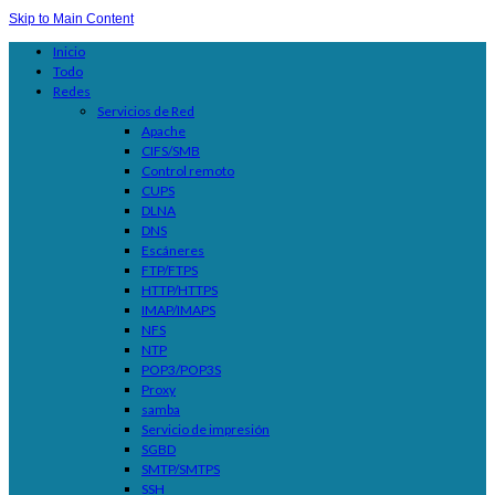
Skip to Main Content
Inicio
Todo
Redes
Servicios de Red
Apache
CIFS/SMB
Control remoto
CUPS
DLNA
DNS
Escáneres
FTP/FTPS
HTTP/HTTPS
IMAP/IMAPS
NFS
NTP
POP3/POP3S
Proxy
samba
Servicio de impresión
SGBD
SMTP/SMTPS
SSH