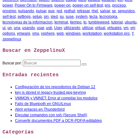
power
,
Power On to Firmware
,
power-on
,
power-on self-test
,
pro
,
proceso
,
proximo
,
pulsando
,
pulsar
,
que
,
red
,
redhat
,
retrasar
,
rhel
,
salvar
,
se
,
segundos
,
self-test
,
settings
,
setup
,
sin
,
sled
,
su
,
suse
,
system
,
tecla
,
tecnologia
,
tecnologias de la informacion
,
terminal
,
tiempo
,
to
,
tumbleweed
,
tutorial
,
ubuntu
,
ui
,
un
,
una
,
usando
,
usar
,
usb
,
User
,
utilizando
,
utilizar
,
virtual
,
virtuales
,
vm
,
vm
options
,
vmware
,
vmx
,
vsphere
,
web
,
windows
,
workstation
,
workstation pro
,
Y
,
zeppelinux
Buscar en ZeppelinuX
Buscar por:
Entradas recientes
Configuración de los repositorios de Debian 12
key is stored in legacy trusted.gpg keyring
VMMON y VMNET: Error al compilar los modulos
Fallo de Bluetooth en GNU/Linux
Abrir enlaces en Thunderbird
Ejecutar comandos con ssh (Secure Shell)
Convertir documentos PDF a OCR-PDF/A editables
Categorías