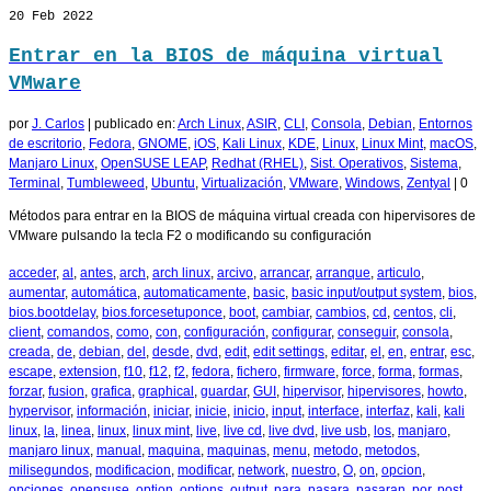
20
Feb 2022
Entrar en la BIOS de máquina virtual
VMware
por
J. Carlos
|
publicado en:
Arch Linux
,
ASIR
,
CLI
,
Consola
,
Debian
,
Entornos
de escritorio
,
Fedora
,
GNOME
,
iOS
,
Kali Linux
,
KDE
,
Linux
,
Linux Mint
,
macOS
,
Manjaro Linux
,
OpenSUSE LEAP
,
Redhat (RHEL)
,
Sist. Operativos
,
Sistema
,
Terminal
,
Tumbleweed
,
Ubuntu
,
Virtualización
,
VMware
,
Windows
,
Zentyal
|
0
Métodos para entrar en la BIOS de máquina virtual creada con hipervisores de
VMware pulsando la tecla F2 o modificando su configuración
acceder
,
al
,
antes
,
arch
,
arch linux
,
arcivo
,
arrancar
,
arranque
,
articulo
,
aumentar
,
automática
,
automaticamente
,
basic
,
basic input/output system
,
bios
,
bios.bootdelay
,
bios.forcesetuponce
,
boot
,
cambiar
,
cambios
,
cd
,
centos
,
cli
,
client
,
comandos
,
como
,
con
,
configuración
,
configurar
,
conseguir
,
consola
,
creada
,
de
,
debian
,
del
,
desde
,
dvd
,
edit
,
edit settings
,
editar
,
el
,
en
,
entrar
,
esc
,
escape
,
extension
,
f10
,
f12
,
f2
,
fedora
,
fichero
,
firmware
,
force
,
forma
,
formas
,
forzar
,
fusion
,
grafica
,
graphical
,
guardar
,
GUI
,
hipervisor
,
hipervisores
,
howto
,
hypervisor
,
información
,
iniciar
,
inicie
,
inicio
,
input
,
interface
,
interfaz
,
kali
,
kali
linux
,
la
,
linea
,
linux
,
linux mint
,
live
,
live cd
,
live dvd
,
live usb
,
los
,
manjaro
,
manjaro linux
,
manual
,
maquina
,
maquinas
,
menu
,
metodo
,
metodos
,
milisegundos
,
modificacion
,
modificar
,
network
,
nuestro
,
O
,
on
,
opcion
,
opciones
,
opensuse
,
option
,
options
,
output
,
para
,
pasara
,
pasaran
,
por
,
post
,