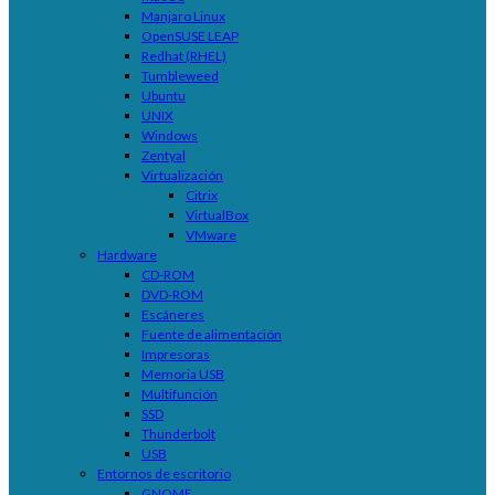
Manjaro Linux
OpenSUSE LEAP
Redhat (RHEL)
Tumbleweed
Ubuntu
UNIX
Windows
Zentyal
Virtualización
Citrix
VirtualBox
VMware
Hardware
CD-ROM
DVD-ROM
Escáneres
Fuente de alimentación
Impresoras
Memoria USB
Multifunción
SSD
Thunderbolt
USB
Entornos de escritorio
GNOME