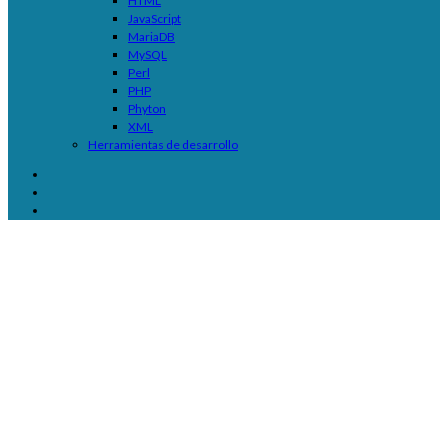
HTML
JavaScript
MariaDB
MySQL
Perl
PHP
Phyton
XML
Herramientas de desarrollo