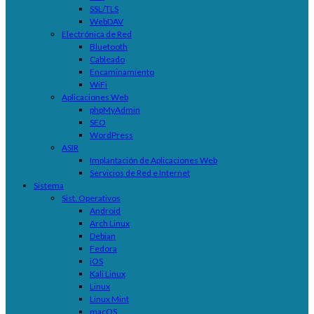
SSL/TLS
WebDAV
Electrónica de Red
Bluetooth
Cableado
Encaminamiento
WiFi
Aplicaciones Web
phpMyAdmin
SEO
WordPress
ASIR
Implantación de Aplicaciones Web
Servicios de Red e Internet
Sistema
Sist. Operativos
Android
Arch Linux
Debian
Fedora
iOS
Kali Linux
Linux
Linux Mint
macOS