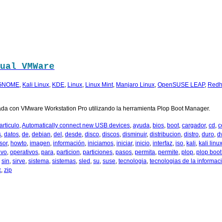
ual VMWare
GNOME
,
Kali Linux
,
KDE
,
Linux
,
Linux Mint
,
Manjaro Linux
,
OpenSUSE LEAP
,
Redh
ada con VMware Workstation Pro utilizando la herramienta Plop Boot Manager.
articulo
,
Automatically connect new USB devices
,
ayuda
,
bios
,
boot
,
cargador
,
cd
,
c
s
,
datos
,
de
,
debian
,
del
,
desde
,
disco
,
discos
,
disminuir
,
distribucion
,
distro
,
duro
,
d
sor
,
howto
,
imagen
,
información
,
iniciamos
,
iniciar
,
inicio
,
interfaz
,
iso
,
kali
,
kali linu
ivo
,
operativos
,
para
,
particion
,
particiones
,
pasos
,
permita
,
permite
,
plop
,
plop boo
,
sin
,
sirve
,
sistema
,
sistemas
,
sled
,
su
,
suse
,
tecnologia
,
tecnologias de la informac
x
,
zip