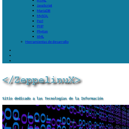
HTML
JavaScript
MariaDB
MySQL
Perl
PHP
Phyton
XML
Herramientas de desarrollo
Sitio dedicado a las Tecnologías de la Información