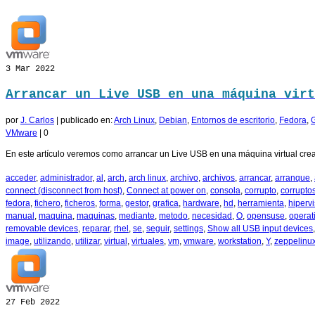
3
Mar 2022
Arrancar un Live USB en una máquina virt
por
J. Carlos
|
publicado en:
Arch Linux
,
Debian
,
Entornos de escritorio
,
Fedora
,
VMware
|
0
En este artículo veremos como arrancar un Live USB en una máquina virtual cre
acceder
,
administrador
,
al
,
arch
,
arch linux
,
archivo
,
archivos
,
arrancar
,
arranque
,
connect (disconnect from host)
,
Connect at power on
,
consola
,
corrupto
,
corrupto
fedora
,
fichero
,
ficheros
,
forma
,
gestor
,
grafica
,
hardware
,
hd
,
herramienta
,
hipervi
manual
,
maquina
,
maquinas
,
mediante
,
metodo
,
necesidad
,
O
,
opensuse
,
operat
removable devices
,
reparar
,
rhel
,
se
,
seguir
,
settings
,
Show all USB input devices
image
,
utilizando
,
utilizar
,
virtual
,
virtuales
,
vm
,
vmware
,
workstation
,
Y
,
zeppelinu
27
Feb 2022