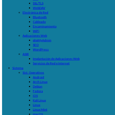
SSL/TLS
WebDAV
Electrónica de Red
Bluetooth
Cableado
Encaminamiento
WiFi
Aplicaciones Web
phpMyAdmin
SEO
WordPress
ASIR
Implantación de Aplicaciones Web
Servicios de Red e Internet
Sistema
Sist. Operativos
Android
Arch Linux
Debian
Fedora
iOS
Kali Linux
Linux
Linux Mint
macOS