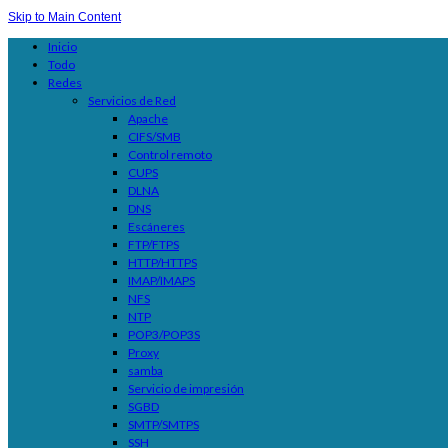
Skip to Main Content
Inicio
Todo
Redes
Servicios de Red
Apache
CIFS/SMB
Control remoto
CUPS
DLNA
DNS
Escáneres
FTP/FTPS
HTTP/HTTPS
IMAP/IMAPS
NFS
NTP
POP3/POP3S
Proxy
samba
Servicio de impresión
SGBD
SMTP/SMTPS
SSH