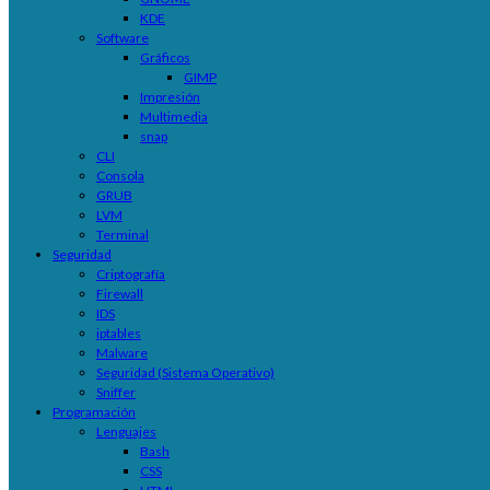
KDE
Software
Gráficos
GIMP
Impresión
Multimedia
snap
CLI
Consola
GRUB
LVM
Terminal
Seguridad
Criptografía
Firewall
IDS
iptables
Malware
Seguridad (Sistema Operativo)
Sniffer
Programación
Lenguajes
Bash
CSS