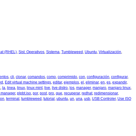
at (RHEL)
,
Sist. Operativos
,
Sistema
,
Tumbleweed
,
Ubuntu
,
Virtualización
,
entos
,
cli
,
clonar
,
comandos
,
como
,
comprimido
,
con
,
configuración
,
configurar
,
vd
,
Edit virtual machine settings
,
editar
,
ejemplos
,
el
,
eliminar
,
en
,
es
,
expandir
,
x
,
la
,
linea
,
linux
,
linux mint
,
live
,
live distro
,
los
,
manager
,
manjaro
,
manjaro linux
,
t manager
,
plpbt.iso
,
por
,
post
,
pro
,
que
,
recuperar
,
redhat
,
redimensionar
,
ion
,
terminal
,
tumbleweed
,
tutorial
,
ubuntu
,
un
,
una
,
usb
,
USB Controler
,
Use ISO