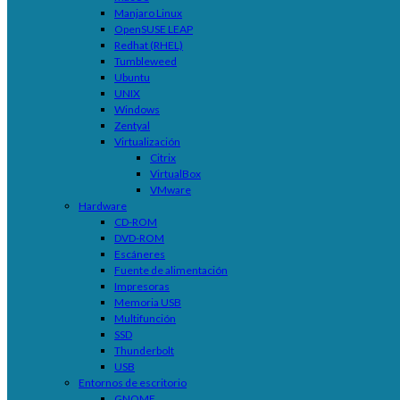
Manjaro Linux
OpenSUSE LEAP
Redhat (RHEL)
Tumbleweed
Ubuntu
UNIX
Windows
Zentyal
Virtualización
Citrix
VirtualBox
VMware
Hardware
CD-ROM
DVD-ROM
Escáneres
Fuente de alimentación
Impresoras
Memoria USB
Multifunción
SSD
Thunderbolt
USB
Entornos de escritorio
GNOME