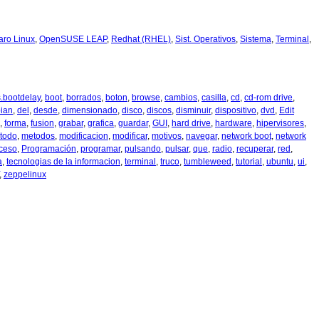
aro Linux
,
OpenSUSE LEAP
,
Redhat (RHEL)
,
Sist. Operativos
,
Sistema
,
Terminal
,
s.bootdelay
,
boot
,
borrados
,
boton
,
browse
,
cambios
,
casilla
,
cd
,
cd-rom drive
,
ian
,
del
,
desde
,
dimensionado
,
disco
,
discos
,
disminuir
,
dispositivo
,
dvd
,
Edit
,
forma
,
fusion
,
grabar
,
grafica
,
guardar
,
GUI
,
hard drive
,
hardware
,
hipervisores
,
todo
,
metodos
,
modificacion
,
modificar
,
motivos
,
navegar
,
network boot
,
network
ceso
,
Programación
,
programar
,
pulsando
,
pulsar
,
que
,
radio
,
recuperar
,
red
,
a
,
tecnologias de la informacion
,
terminal
,
truco
,
tumbleweed
,
tutorial
,
ubuntu
,
ui
,
,
zeppelinux