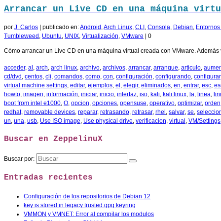
Arrancar un Live CD en una máquina virtu
por
J. Carlos
|
publicado en:
Android
,
Arch Linux
,
CLI
,
Consola
,
Debian
,
Entornos 
Tumbleweed
,
Ubuntu
,
UNIX
,
Virtualización
,
VMware
|
0
Cómo arrancar un Live CD en una máquina virtual creada con VMware. Además 
acceder
,
al
,
arch
,
arch linux
,
archivo
,
archivos
,
arrancar
,
arranque
,
articulo
,
aumen
cd/dvd
,
centos
,
cli
,
comandos
,
como
,
con
,
configuración
,
configurando
,
configurar
virtual machine settings
,
editar
,
ejemplos
,
el
,
elegir
,
eliminados
,
en
,
entrar
,
esc
,
es
howto
,
imagen
,
información
,
iniciar
,
inicio
,
interfaz
,
iso
,
kali
,
kali linux
,
la
,
linea
,
li
boot from intel e1000
,
O
,
opcion
,
opciones
,
opensuse
,
operativo
,
optimizar
,
orden
redhat
,
removable devices
,
reparar
,
retrasando
,
retrasar
,
rhel
,
salvar
,
se
,
seleccio
un
,
una
,
usb
,
Use ISO image
,
Use physical drive
,
verificacion
,
virtual
,
VM/Settings
Buscar en ZeppelinuX
Buscar por:
Entradas recientes
Configuración de los repositorios de Debian 12
key is stored in legacy trusted.gpg keyring
VMMON y VMNET: Error al compilar los modulos