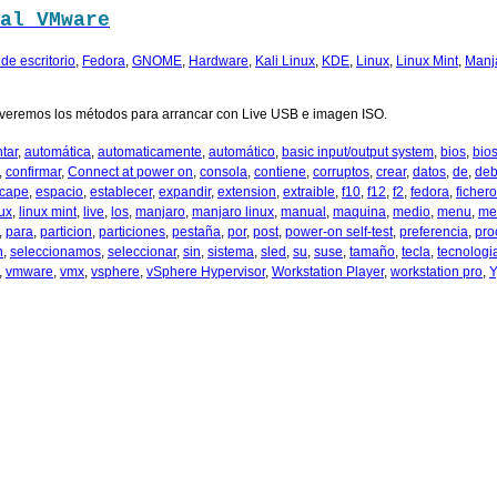
al VMware
de escritorio
,
Fedora
,
GNOME
,
Hardware
,
Kali Linux
,
KDE
,
Linux
,
Linux Mint
,
Manj
veremos los métodos para arrancar con Live USB e imagen ISO.
tar
,
automática
,
automaticamente
,
automático
,
basic input/output system
,
bios
,
bio
,
confirmar
,
Connect at power on
,
consola
,
contiene
,
corruptos
,
crear
,
datos
,
de
,
deb
cape
,
espacio
,
establecer
,
expandir
,
extension
,
extraible
,
f10
,
f12
,
f2
,
fedora
,
fichero
nux
,
linux mint
,
live
,
los
,
manjaro
,
manjaro linux
,
manual
,
maquina
,
medio
,
menu
,
me
,
para
,
particion
,
particiones
,
pestaña
,
por
,
post
,
power-on self-test
,
preferencia
,
pro
n
,
seleccionamos
,
seleccionar
,
sin
,
sistema
,
sled
,
su
,
suse
,
tamaño
,
tecla
,
tecnologi
,
vmware
,
vmx
,
vsphere
,
vSphere Hypervisor
,
Workstation Player
,
workstation pro
,
Y