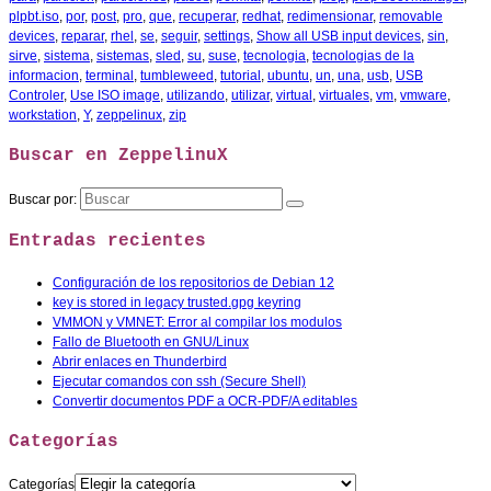
plpbt.iso
,
por
,
post
,
pro
,
que
,
recuperar
,
redhat
,
redimensionar
,
removable
devices
,
reparar
,
rhel
,
se
,
seguir
,
settings
,
Show all USB input devices
,
sin
,
sirve
,
sistema
,
sistemas
,
sled
,
su
,
suse
,
tecnologia
,
tecnologias de la
informacion
,
terminal
,
tumbleweed
,
tutorial
,
ubuntu
,
un
,
una
,
usb
,
USB
Controler
,
Use ISO image
,
utilizando
,
utilizar
,
virtual
,
virtuales
,
vm
,
vmware
,
workstation
,
Y
,
zeppelinux
,
zip
Buscar en ZeppelinuX
Buscar por:
Entradas recientes
Configuración de los repositorios de Debian 12
key is stored in legacy trusted.gpg keyring
VMMON y VMNET: Error al compilar los modulos
Fallo de Bluetooth en GNU/Linux
Abrir enlaces en Thunderbird
Ejecutar comandos con ssh (Secure Shell)
Convertir documentos PDF a OCR-PDF/A editables
Categorías
Categorías