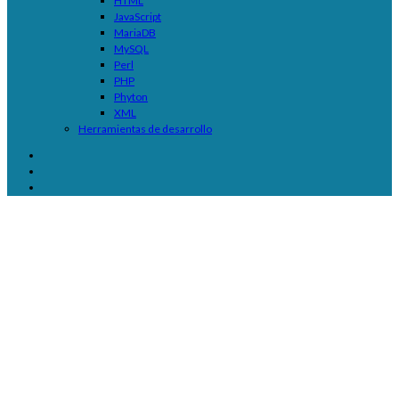
HTML
JavaScript
MariaDB
MySQL
Perl
PHP
Phyton
XML
Herramientas de desarrollo