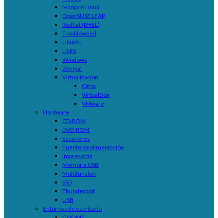
Manjaro Linux
OpenSUSE LEAP
Redhat (RHEL)
Tumbleweed
Ubuntu
UNIX
Windows
Zentyal
Virtualización
Citrix
VirtualBox
VMware
Hardware
CD-ROM
DVD-ROM
Escáneres
Fuente de alimentación
Impresoras
Memoria USB
Multifunción
SSD
Thunderbolt
USB
Entornos de escritorio
GNOME