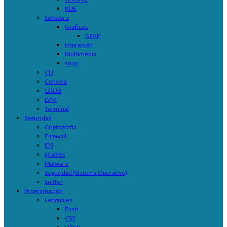
KDE
Software
Gráficos
GIMP
Impresión
Multimedia
snap
CLI
Consola
GRUB
LVM
Terminal
Seguridad
Criptografía
Firewall
IDS
iptables
Malware
Seguridad (Sistema Operativo)
Sniffer
Programación
Lenguajes
Bash
CSS