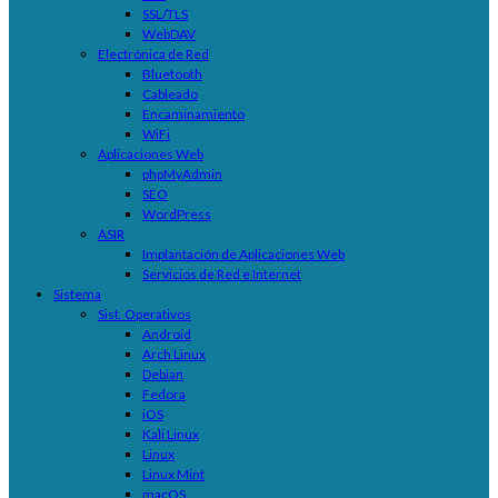
SSL/TLS
WebDAV
Electrónica de Red
Bluetooth
Cableado
Encaminamiento
WiFi
Aplicaciones Web
phpMyAdmin
SEO
WordPress
ASIR
Implantación de Aplicaciones Web
Servicios de Red e Internet
Sistema
Sist. Operativos
Android
Arch Linux
Debian
Fedora
iOS
Kali Linux
Linux
Linux Mint
macOS