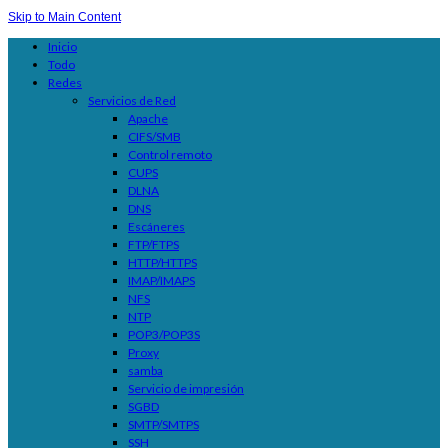
Skip to Main Content
Inicio
Todo
Redes
Servicios de Red
Apache
CIFS/SMB
Control remoto
CUPS
DLNA
DNS
Escáneres
FTP/FTPS
HTTP/HTTPS
IMAP/IMAPS
NFS
NTP
POP3/POP3S
Proxy
samba
Servicio de impresión
SGBD
SMTP/SMTPS
SSH