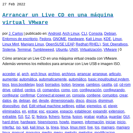
27
Feb 2022
Arrancar un Live CD en una máquina
virtual VMware
por
J. Carlos
|
publicado en:
Android
,
Arch Linux
,
CLI
,
Consola
,
Debian
,
Entornos de escritorio
,
Fedora
,
GNOME
,
Hardware
,
Kali Linux
,
KDE
,
Linux
,
Linux Mint
,
Manjaro Linux
,
OpenSUSE LEAP
,
Redhat (RHEL)
,
Sist. Operativos
,
Sistema
,
Terminal
,
Tumbleweed
,
Ubuntu
,
UNIX
,
Virtualización
,
VMware
|
0
Cómo arrancar un Live CD en una máquina virtual creada con VMware.
Además veremos los métodos para arrancar con Live USB e imagen ISO.
acceder
,
al
,
arch
,
arch linux
,
archivo
,
archivos
,
arrancar
,
arranque
,
articulo
,
aumentar
,
automática
,
automaticamente
,
automático
,
basic input/output system
,
bios
,
bios.bootdelay
,
boot
,
borrados
,
boton
,
browse
,
cambios
,
casilla
,
cd
,
cd-rom
drive
,
cd/dvd
,
centos
,
cli
,
comandos
,
como
,
con
,
configuración
,
configurando
,
configurar
,
confirmar
,
Connect at power on
,
consola
,
contiene
,
corruptos
,
crear
,
datos
,
de
,
debian
,
del
,
desde
,
dimensionado
,
disco
,
discos
,
disminuir
,
dispositivo
,
dvd
,
Edit virtual machine settings
,
editar
,
ejemplos
,
el
,
elegir
,
eliminados
,
en
,
entrar
,
esc
,
escape
,
espacio
,
establecer
,
expandir
,
extension
,
extraible
,
f10
,
f12
,
f2
,
fedora
,
fichero
,
forma
,
fusion
,
grabar
,
grafica
,
guardar
,
GUI
,
hard drive
,
hardware
,
hipervisores
,
howto
,
imagen
,
información
,
iniciar
,
inicio
,
interfaz
,
iso
,
kali
,
kali linux
,
la
,
linea
,
linux
,
linux mint
,
live
,
los
,
manjaro
,
manjaro
linux
,
manual
,
maquina
,
medio
,
menu
,
metodo
,
metodos
,
modificacion
,