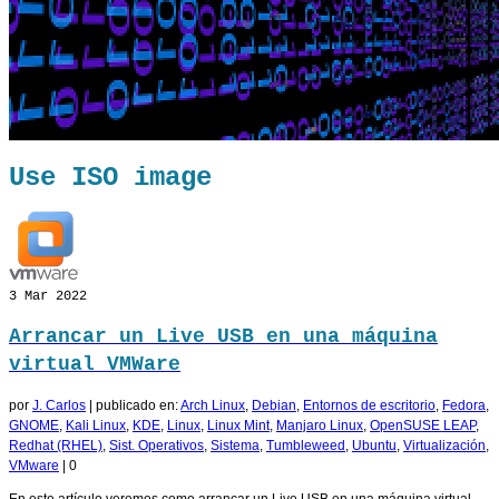
Use ISO image
3
Mar 2022
Arrancar un Live USB en una máquina
virtual VMWare
por
J. Carlos
|
publicado en:
Arch Linux
,
Debian
,
Entornos de escritorio
,
Fedora
,
GNOME
,
Kali Linux
,
KDE
,
Linux
,
Linux Mint
,
Manjaro Linux
,
OpenSUSE LEAP
,
Redhat (RHEL)
,
Sist. Operativos
,
Sistema
,
Tumbleweed
,
Ubuntu
,
Virtualización
,
VMware
|
0