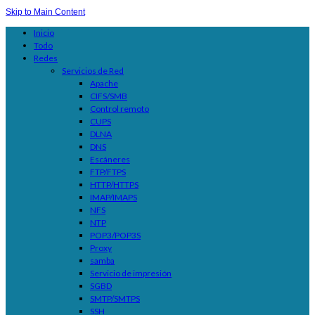
Skip to Main Content
Inicio
Todo
Redes
Servicios de Red
Apache
CIFS/SMB
Control remoto
CUPS
DLNA
DNS
Escáneres
FTP/FTPS
HTTP/HTTPS
IMAP/IMAPS
NFS
NTP
POP3/POP3S
Proxy
samba
Servicio de impresión
SGBD
SMTP/SMTPS
SSH