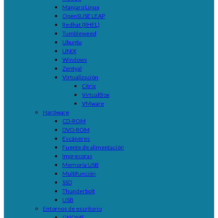
Manjaro Linux
OpenSUSE LEAP
Redhat (RHEL)
Tumbleweed
Ubuntu
UNIX
Windows
Zentyal
Virtualización
Citrix
VirtualBox
VMware
Hardware
CD-ROM
DVD-ROM
Escáneres
Fuente de alimentación
Impresoras
Memoria USB
Multifunción
SSD
Thunderbolt
USB
Entornos de escritorio
GNOME