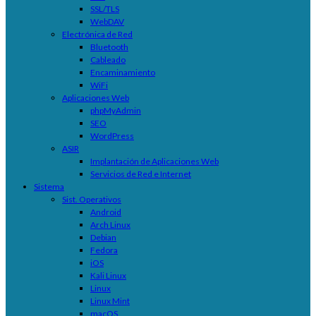
SSL/TLS
WebDAV
Electrónica de Red
Bluetooth
Cableado
Encaminamiento
WiFi
Aplicaciones Web
phpMyAdmin
SEO
WordPress
ASIR
Implantación de Aplicaciones Web
Servicios de Red e Internet
Sistema
Sist. Operativos
Android
Arch Linux
Debian
Fedora
iOS
Kali Linux
Linux
Linux Mint
macOS