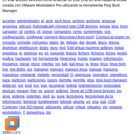
En este artículo veremos como arrancar un Live USB en una máquina virtual
creada con VMware Workstation Pro utilizando la herramienta Plop Boot
Manager.
acceder
,
administrador
,
al
,
arch
,
arch linux
,
archivo
,
archivos
,
arrancar
,
arranque
,
articulo
,
Automatically connect new USB devices
,
ayuda
,
bios
,
boot
,
cargador
,
cd
,
centos
,
cli
,
clonar
,
comandos
,
como
,
comprimido
,
con
,
configuración
,
configurar
,
connect (disconnect from host)
,
Connect at power on
,
consola
,
corrupto
,
corruptos
,
datos
,
de
,
debian
,
del
,
desde
,
disco
,
discos
,
disminuir
,
distribucion
,
distro
,
duro
,
dvd
,
Edit virtual machine settings
,
editar
,
ejemplos
,
el
,
eliminar
,
en
,
es
,
expandir
,
fedora
,
fichero
,
ficheros
,
forma
,
gestor
,
grafica
,
hardware
,
hd
,
herramienta
,
hipervisor
,
howto
,
imagen
,
información
,
iniciamos
,
iniciar
,
inicio
,
interfaz
,
iso
,
kali
,
kali linux
,
la
,
linea
,
linux
,
linux mint
,
live
,
live distro
,
los
,
manager
,
manjaro
,
manjaro linux
,
manual
,
maquina
,
maquinas
,
mediante
,
metodo
,
necesidad
,
O
,
opensuse
,
operativo
,
operativos
,
para
,
particion
,
particiones
,
pasos
,
permita
,
permite
,
plop
,
plop boot manager
,
plpbt.iso
,
por
,
post
,
pro
,
que
,
recuperar
,
redhat
,
redimensionar
,
removable
devices
,
reparar
,
rhel
,
se
,
seguir
,
settings
,
Show all USB input devices
,
sin
,
sirve
,
sistema
,
sistemas
,
sled
,
su
,
suse
,
tecnologia
,
tecnologias de la
informacion
,
terminal
,
tumbleweed
,
tutorial
,
ubuntu
,
un
,
una
,
usb
,
USB
Controler
,
Use ISO image
,
utilizando
,
utilizar
,
virtual
,
virtuales
,
vm
,
vmware
,
workstation
,
Y
,
zeppelinux
,
zip