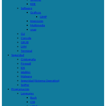
KDE
Software
Gráficos
GIMP
Impresión
Multimedia
snap
CLI
Consola
GRUB
LVM
Terminal
Seguridad
Criptografía
Firewall
IDS
iptables
Malware
Seguridad (Sistema Operativo)
Sniffer
Programación
Lenguajes
Bash
CSS