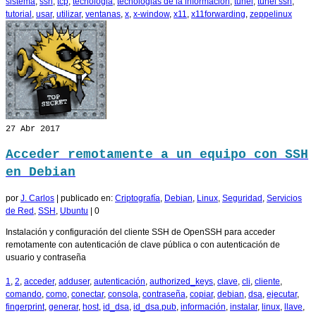
sistema
,
ssh
,
tcp
,
tecnologia
,
tecnologias de la información
,
tunel
,
tunel ssh
,
tutorial
,
usar
,
utilizar
,
ventanas
,
x
,
x-window
,
x11
,
x11forwarding
,
zeppelinux
27
Abr 2017
Acceder remotamente a un equipo con SSH
en Debian
por
J. Carlos
|
publicado en:
Criptografía
,
Debian
,
Linux
,
Seguridad
,
Servicios
de Red
,
SSH
,
Ubuntu
|
0
Instalación y configuración del cliente SSH de OpenSSH para acceder
remotamente con autenticación de clave pública o con autenticación de
usuario y contraseña
1
,
2
,
acceder
,
adduser
,
autenticación
,
authorized_keys
,
clave
,
cli
,
cliente
,
comando
,
como
,
conectar
,
consola
,
contraseña
,
copiar
,
debian
,
dsa
,
ejecutar
,
fingerprint
,
generar
,
host
,
id_dsa
,
id_dsa.pub
,
información
,
instalar
,
linux
,
llave
,