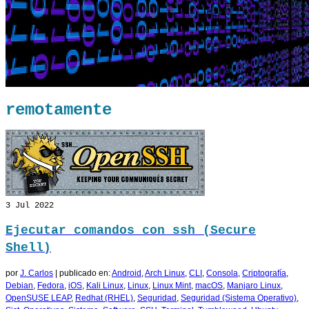
remotamente
3
Jul 2022
Ejecutar comandos con ssh (Secure
Shell)
por
J. Carlos
|
publicado en:
Android
,
Arch Linux
,
CLI
,
Consola
,
Criptografía
,
Debian
,
Fedora
,
iOS
,
Kali Linux
,
Linux
,
Linux Mint
,
macOS
,
Manjaro Linux
,
OpenSUSE LEAP
,
Redhat (RHEL)
,
Seguridad
,
Seguridad (Sistema Operativo)
,