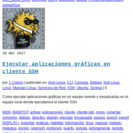
zeppelinux
29
Abr 2017
Ejecutar aplicaciones gráficas en
cliente SSH
por
J. Carlos
|
publicado en:
Arch Linux
,
CLI
,
Consola
,
Debian
,
Kali Linux
,
Linux
,
Manjaro Linux
,
Servicios de Red
,
SSH
,
Ubuntu
,
Zentyal
|
0
Cómo ejecutar aplicaciones gráficas en un equipo remoto y visualizarlas en el
equipo local donde ejecutamos el cliente SSH.
6000
,
6000/TCP
,
activar
,
aplicaciones
,
cliente
,
cliente ssh
,
como
,
conectar
,
conexión
,
debian
,
directriz
,
display
,
ejecutar
,
encapsular
,
equipo
,
export
,
export
DISPLAY=
,
exportar
,
graficas
,
habilitar
,
información
,
linux
,
manual
,
metodo
,
metodos
,
opcion
,
openssh
,
protocolo
,
puerto
,
remota
,
remotamente
,
remoto
,