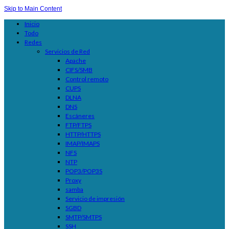
Skip to Main Content
Inicio
Todo
Redes
Servicios de Red
Apache
CIFS/SMB
Control remoto
CUPS
DLNA
DNS
Escáneres
FTP/FTPS
HTTP/HTTPS
IMAP/IMAPS
NFS
NTP
POP3/POP3S
Proxy
samba
Servicio de impresión
SGBD
SMTP/SMTPS
SSH