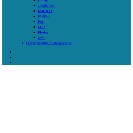
HTML
JavaScript
MariaDB
MySQL
Perl
PHP
Phyton
XML
Herramientas de desarrollo