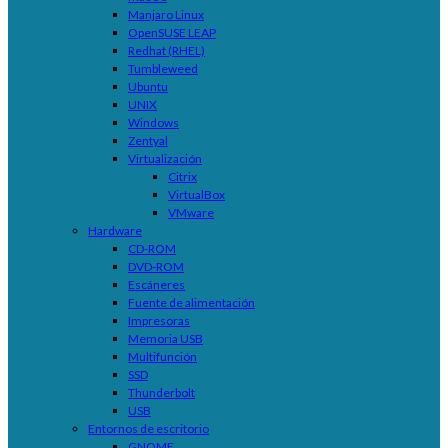
Manjaro Linux
OpenSUSE LEAP
Redhat (RHEL)
Tumbleweed
Ubuntu
UNIX
Windows
Zentyal
Virtualización
Citrix
VirtualBox
VMware
Hardware
CD-ROM
DVD-ROM
Escáneres
Fuente de alimentación
Impresoras
Memoria USB
Multifunción
SSD
Thunderbolt
USB
Entornos de escritorio
GNOME