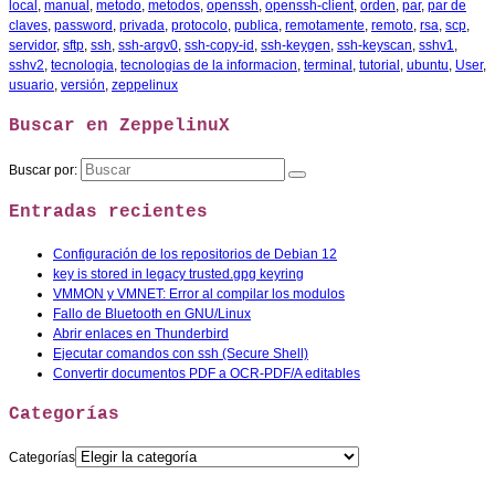
local
,
manual
,
metodo
,
metodos
,
openssh
,
openssh-client
,
orden
,
par
,
par de
claves
,
password
,
privada
,
protocolo
,
publica
,
remotamente
,
remoto
,
rsa
,
scp
,
servidor
,
sftp
,
ssh
,
ssh-argv0
,
ssh-copy-id
,
ssh-keygen
,
ssh-keyscan
,
sshv1
,
sshv2
,
tecnologia
,
tecnologias de la informacion
,
terminal
,
tutorial
,
ubuntu
,
User
,
usuario
,
versión
,
zeppelinux
Buscar en ZeppelinuX
Buscar por:
Entradas recientes
Configuración de los repositorios de Debian 12
key is stored in legacy trusted.gpg keyring
VMMON y VMNET: Error al compilar los modulos
Fallo de Bluetooth en GNU/Linux
Abrir enlaces en Thunderbird
Ejecutar comandos con ssh (Secure Shell)
Convertir documentos PDF a OCR-PDF/A editables
Categorías
Categorías