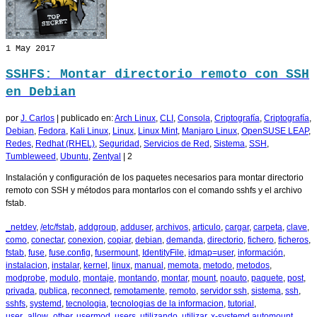
1
May 2017
SSHFS: Montar directorio remoto con SSH
en Debian
por
J. Carlos
|
publicado en:
Arch Linux
,
CLI
,
Consola
,
Criptografía
,
Criptografía
,
Debian
,
Fedora
,
Kali Linux
,
Linux
,
Linux Mint
,
Manjaro Linux
,
OpenSUSE LEAP
,
Redes
,
Redhat (RHEL)
,
Seguridad
,
Servicios de Red
,
Sistema
,
SSH
,
Tumbleweed
,
Ubuntu
,
Zentyal
|
2
Instalación y configuración de los paquetes necesarios para montar directorio
remoto con SSH y métodos para montarlos con el comando sshfs y el archivo
fstab.
_netdev
,
/etc/fstab
,
addgroup
,
adduser
,
archivos
,
articulo
,
cargar
,
carpeta
,
clave
,
como
,
conectar
,
conexion
,
copiar
,
debian
,
demanda
,
directorio
,
fichero
,
ficheros
,
fstab
,
fuse
,
fuse.config
,
fusermount
,
IdentityFile
,
idmap=user
,
información
,
instalacion
,
instalar
,
kernel
,
linux
,
manual
,
memota
,
metodo
,
metodos
,
modprobe
,
modulo
,
montaje
,
montando
,
montar
,
mount
,
noauto
,
paquete
,
post
,
privada
,
publica
,
reconnect
,
remotamente
,
remoto
,
servidor ssh
,
sistema
,
ssh
,
sshfs
,
systemd
,
tecnologia
,
tecnologias de la informacion
,
tutorial
,
user_allow_other
,
usermod
,
users
,
utilizando
,
utilizar
,
x-systemd.automount
,