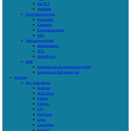
SSL/TLS
WebDAV
Electrónica de Red
Bluetooth
Cableado
Encaminamiento
WiFi
Aplicaciones Web
phpMyAdmin
SEO
WordPress
ASIR
Implantación de Aplicaciones Web
Servicios de Red e Internet
Sistema
Sist. Operativos
Android
Arch Linux
Debian
Fedora
iOS
Kali Linux
Linux
Linux Mint
macOS