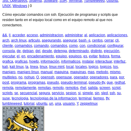
Sist. Operativos
,
Sistema
,
Software
,
SSH
,
Terminal
,
Tumbleweed
,
Ubuntu
,
UNIX
,
Windows
|
0
Cómo ejecutar comandos con ssh. Ejecución de programas y scripts que
residen tanto en el equipo local como en el equipo remoto al que nos
conectamos.
&&
,
||
,
acceder
,
acceso
,
administracion
,
administrar
,
al
,
aplicacion
,
aplicaciones
,
arch
,
arch linux
,
articulo
,
asegurando
,
asegurar
,
bash -s
,
centos
,
cerrar
,
cli
,
cliente
,
comamdos
,
comando
,
comandos
,
como
,
con
,
condicional
,
configurar
,
consola
,
de
,
debian
,
del
,
desde
,
detenga
,
determinado
,
distinto
,
ejecución
,
ejecutar
,
el
,
en
,
encadenamiento
,
equipo
,
equipos
,
es
,
evitar
,
fedora
,
forma
,
grafica
,
graficas
,
howto
,
información
,
informaticos
,
instalar
,
interactuar
,
interfaz
,
kali
,
kali linux
,
la
,
linea
,
linux
,
linux mint
,
local
,
locales
,
logico
,
logicos
,
los
,
manjaro
,
manjaro linux
,
manual
,
maquina
,
maquinas
,
mas
,
metodo
,
mismo
,
multiples
,
no
,
nohup
,
O
,
openssh
,
opensuse
,
operador
,
operadores
,
para
,
por
,
post
,
programa
,
programas
,
pseudo
,
pseudo-terminal
,
pseudo-tty
,
que
,
redhat
,
remota
,
remotamente
,
remotas
,
remoto
,
remotos
,
rhel
,
salida
,
screen
,
script
,
scripts
,
se
,
secuencial
,
segura
,
servicio
,
sesion
,
si
,
simple
,
sin
,
sled
,
ssh
,
su
,
suse
,
tecnologia
,
tecnologias de la informacion
,
terminal
,
tiempo
,
tty
,
tumbleweed
,
tutorial
,
ubuntu
,
un
,
una
,
usuario
,
Y
,
zeppelinux