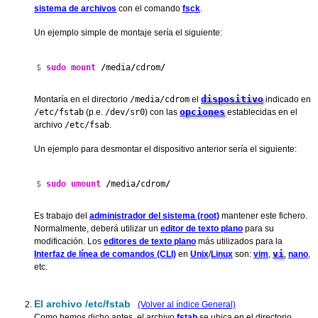
sistema de archivos
con el comando
fsck
.
Un ejemplo simple de montaje sería el siguiente:
$ 
sudo
mount
/
media
/
cdrom
/
dispositivo
Montaría en el directorio
/media/cdrom
el
indicado en
opciones
/etc/fstab
(p.e.
/dev/sr0
) con las
establecidas en el
archivo
/etc/fsab
.
Un ejemplo para desmontar el dispositivo anterior sería el siguiente:
$ 
sudo
umount
/
media
/
cdrom
/
Es trabajo del
administrador del sistema (root)
mantener este fichero.
Normalmente, deberá utilizar un
editor de texto plano
para su
modificación. Los
editores de texto plano
más utilizados para la
vi
Interfaz de línea de comandos (CLI)
en
Unix
/
Linux
son:
vim
,
,
nano
,
etc.
El archivo /etc/fstab
(Volver al índice General)
Como hemos dicho antes, el archivo
fstab
se ubica en el directorio