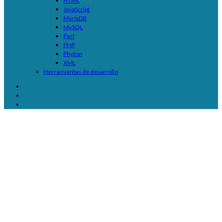
HTML
JavaScript
MariaDB
MySQL
Perl
PHP
Phyton
XML
Herramientas de desarrollo