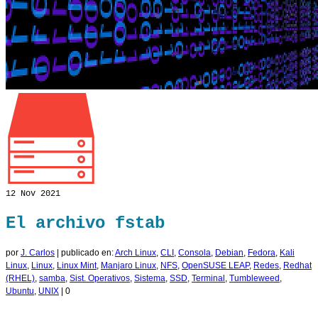
12
Nov 2021
El archivo fstab
por
J. Carlos
|
publicado en:
Arch Linux
,
CLI
,
Consola
,
Debian
,
Fedora
,
Kali
Linux
,
Linux
,
Linux Mint
,
Manjaro Linux
,
NFS
,
OpenSUSE LEAP
,
Redes
,
Redhat
(RHEL)
,
samba
,
Sist. Operativos
,
Sistema
,
SSD
,
Terminal
,
Tumbleweed
,
Ubuntu
,
UNIX
|
0