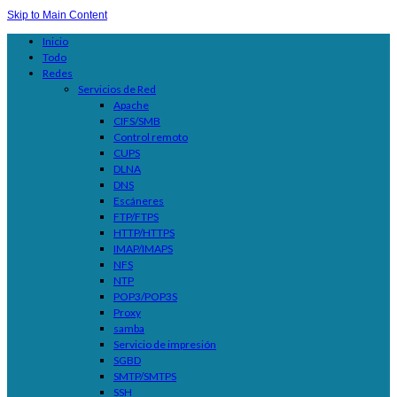
Skip to Main Content
Inicio
Todo
Redes
Servicios de Red
Apache
CIFS/SMB
Control remoto
CUPS
DLNA
DNS
Escáneres
FTP/FTPS
HTTP/HTTPS
IMAP/IMAPS
NFS
NTP
POP3/POP3S
Proxy
samba
Servicio de impresión
SGBD
SMTP/SMTPS
SSH