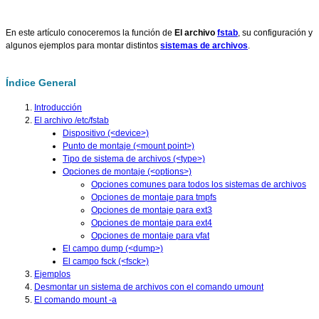
En este artículo conoceremos la función de
El archivo
fstab
, su configuración y
algunos ejemplos para montar distintos
sistemas de archivos
.
Índice General
Introducción
El archivo /etc/fstab
Dispositivo (<device>)
Punto de montaje (<mount point>)
Tipo de sistema de archivos (<type>)
Opciones de montaje (<options>)
Opciones comunes para todos los sistemas de archivos
Opciones de montaje para tmpfs
Opciones de montaje para ext3
Opciones de montaje para ext4
Opciones de montaje para vfat
El campo dump (<dump>)
El campo fsck (<fsck>)
Ejemplos
Desmontar un sistema de archivos con el comando umount
El comando mount -a