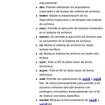
manualmente.
dev:
Permite interpretar los dispositivos
especiales o de bloque del sistema de archivos.
nodev:
Impide la interpretación de los
dispositivos especiales o de bloques del sistema
de archivos.
exec:
Permite la ejecución de binarios residentes
en el sistema de archivos.
noexec:
No permite la ejecución de binarios que
se encuentren en el sistema de archivos.
rw:
Monta el sistema de archivos en modo
lectura-escritura.
ro:
Monta el sistema de archivos en modo sólo
lectura.
sync:
Todo el I/O se debe hacer de forma
sincrónica.
async:
Todo el I/O se debe hacer de forma
asíncrona.
suid
sgid
suid:
Permite las operaciones de
, y
bits. Se utiliza principalmente para permitir a los
usuarios comunes ejecutar binarios con
privilegios concedidos temporalmente con el fin
de realizar una tarea específica.
suid
nosuid:
Bloquea el funcionamiento de
, y
sgid
bits.