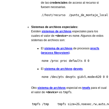
de las
credenciales
de acceso al recurso si
fuesen necesarias.
//host/recurso  /punto_de_montaje_local
Sistemas de archivos especiales:
Existen
sistemas de archivos
especiales para los
cuales el valor de
<device>
es
none
. Algunos de estos
sistemas de archivos son:
El
sistema de archivos
de procesos
procfs
(process filesystem)
.
none /proc proc defaults 0 0
El
sistema de archivos
devpts
.
none /dev/pts devpts gid=5,mode=620 0 0
Otro
sistema de archivos
especial es
tmpfs
para el cual
el valor de
<device>
es
tmpfs
.
tmpfs /tmp     tmpfs size=2G,noexec,rw,auto,n