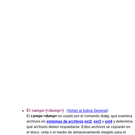
El campo (<dump>)
(Volver al índice General)
El
campo <dump>
es usado por el comando
dump
, que examina
archivos en
sistemas de archivos
ext2
,
ext3
y
ext4
y determina
qué archivos deben respaldarse. Estos archivos se copiarán en
el disco, cinta o el medio de almacenamiento elegido para el