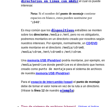
directorios en Linux con mkdir
el cual os puede
interesar.
Nota:
Si el nombre del
punto de montaje
contiene
espacios en blanco, estos pueden sustituirse por
‘
\040
‘.
dispositivos
Es muy común que los
extraíbles se monten
sobre los
directorios
/media
o
/mnt
, pero no es obligatorio,
podremos montarlos en un directorio creado por nosotros según
nuestros intereses. Por ejemplo, normalmente, un
CD
/
DVD
suele montarse en el directorio
/media/cdrom0
,
/media/cdrom
,
/mnt/cdrom0
o
/mnt/cdrom
.
Una
memoria USB (Pendrive)
podría montarse, por ejemplo, en
/media/pendrive
donde
pendrive
es el directorio que hemos
creado como
punto de montaje
para el sistema de archivos
de nuestra
memoria USB (Pendrive)
.
Para el
espacio de intercambio (swap)
el
punto de montaje
debe de tomar el valor
none
en vez de la ruta a un directorio.
ejemplo
(Véase la
línea 12
de nuestro
)
Tipo de sistema de archivos (<type>)
(Volver al índice