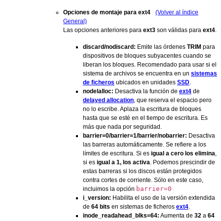
Opciones de montaje para ext4
(Volver al índice
General)
Las opciones anteriores para
ext3
son válidas para
ext4
.
discard/nodiscard:
Emite las órdenes
TRIM
para
dispositivos de bloques subyacentes cuando se
liberan los bloques. Recomendado para usar si el
sistema de archivos se encuentra en un
sistemas
de ficheros
ubicados en unidades
SSD
.
nodelalloc:
Desactiva la función de
ext4
de
delayed allocation
, que reserva el espacio pero
no lo escribe. Aplaza la escritura de bloques
hasta que se esté en el tiempo de escritura. Es
más que nada por seguridad.
barrier=0/barrier=1/barrier/nobarrier:
Desactiva
las barreras automáticamente. Se refiere a los
límites de escritura. Si es
igual a cero los elimina
,
si es
igual a 1, los activa
. Podemos prescindir de
estas barreras si los discos están protegidos
contra cortes de corriente. Sólo en este caso,
barrier=0
incluimos la opción
i_version:
Habilita el uso de la versión extendida
de
64 bits
en sistemas de ficheros
ext4
.
inode_readahead_blks=64:
Aumenta de
32
a
64