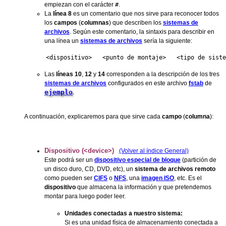
empiezan con el carácter
#
.
La
línea 8
es un comentario que nos sirve para reconocer todos
los
campos
(
columnas
) que describen los
sistemas de
archivos
. Según este comentario, la sintaxis para describir en
una línea un
sistemas de archivos
sería la siguiente:
<dispositivo>   <punto de montaje>   <tipo de siste
Las
líneas 10
,
12
y
14
corresponden a la descripción de los tres
sistemas de archivos
configurados en este archivo
fstab
de
ejemplo
.
A continuación, explicaremos para que sirve cada
campo
(
columna
):
Dispositivo (<device>)
(Volver al índice General)
Este podrá ser un
dispositivo especial de bloque
(partición de
un disco duro, CD, DVD, etc), un
sistema de archivos remoto
como pueden ser
CIFS
o
NFS
, una
imagen ISO
, etc. Es el
dispositivo
que almacena la información y que pretendemos
montar para luego poder leer.
Unidades conectadas a nuestro sistema:
Si es una unidad física de almacenamiento conectada a