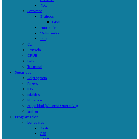
KDE
Software
Gráficos
GIMP
Impresión
Multimedia
snap
CLI
Consola
GRUB
LVM
Terminal
Seguridad
Criptografía
Firewall
IDS
iptables
Malware
Seguridad (Sistema Operativo)
Sniffer
Programación
Lenguajes
Bash
CSS