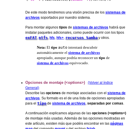
De este modo tendremos una visión precisa de los
sistemas de
archivos
soportados por nuestro sistema.
Para montar algunos
tipos
de
sistemas de archivos
habrá que
instalar paquetes adicionales, como puede ocurrir con los tipos
exFAT
ntfs
recursos Samba
,
,
hfs
,
hfs+
,
y otros.
Nota:
El
tipo
auto
intentará descubrir
automáticamente el
sistema de archivos
apropiado, aunque podría reconocer un
tipo
de
sistema de archivos
equivocado.
Opciones de montaje (<options>)
(Volver al índice
General)
Describe las
opciones
de montaje asociadas con el
sistema de
archivos
. Su formato es el de una lista de opciones apropiadas
tipo
para el
de
sistema de archivos
,
separadas por comas
.
A continuación explicamos algunas de las
opciones (<options>)
de montaje más usadas. Además de las opciones mostradas en
este artículo, existen más que podéis encontrar en las
páginas
man
del comando
mount
y del archivo
fstab
.