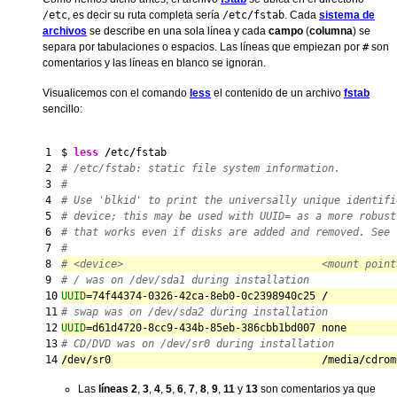
/etc
, es decir su ruta completa sería
/etc/fstab
. Cada
sistema de
archivos
se describe en una sola línea y cada
campo
(
columna
) se
separa por tabulaciones o espacios. Las líneas que empiezan por
#
son
comentarios y las líneas en blanco se ignoran.
Visualicemos con el comando
less
el contenido de un archivo
fstab
sencillo:
1

$ 
less
/
etc
/
2

# /etc/fstab: static file system information.
3

#
4

# Use 'blkid' to print the universally unique identifi
5

# device; this may be used with UUID= as a more robust
6

# that works even if disks are added and removed. See 
7

#
8

# <device>                                <mount point
9

# / was on /dev/sda1 during installation
10

UUID
=74f44374-0326-42ca-8eb0-0c2398940c25 
/
           
11

# swap was on /dev/sda2 during installation
12

UUID
=d61d4720-8cc9-434b-85eb-386cbb1bd007 none        
13

# CD/DVD was on /dev/sr0 during installation
/
dev
/
sr0                                  
/
media
/
cdrom
Las
líneas 2
,
3
,
4
,
5
,
6
,
7
,
8
,
9
,
11
y
13
son comentarios ya que