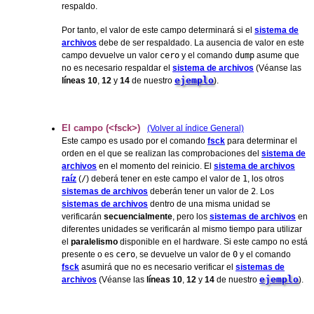
respaldo.
Por tanto, el valor de este campo determinará si el
sistema de
archivos
debe de ser respaldado. La ausencia de valor en este
campo devuelve un valor
cero
y el comando
dump
asume que
no es necesario respaldar el
sistema de archivos
(Véanse las
ejemplo
líneas
10
,
12
y
14
de nuestro
).
El campo (<fsck>)
(Volver al índice General)
Este campo es usado por el comando
fsck
para determinar el
orden en el que se realizan las comprobaciones del
sistema de
archivos
en el momento del reinicio. El
sistema de archivos
raíz
(
/
) deberá tener en este campo el valor de
1
, los otros
sistemas de archivos
deberán tener un valor de
2
. Los
sistemas de archivos
dentro de una misma unidad se
verificarán
secuencialmente
, pero los
sistemas de archivos
en
diferentes unidades se verificarán al mismo tiempo para utilizar
el
paralelismo
disponible en el hardware. Si este campo no está
presente o es
cero
, se devuelve un valor de
0
y el comando
fsck
asumirá que no es necesario verificar el
sistemas de
ejemplo
archivos
(Véanse las
líneas
10
,
12
y
14
de nuestro
).