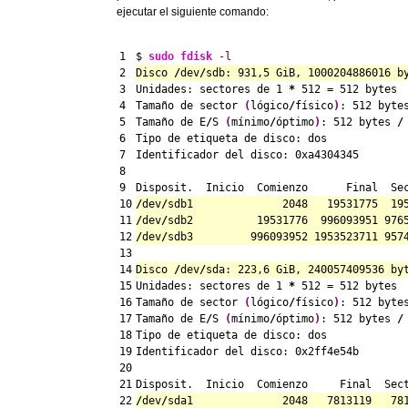
ejecutar el siguiente comando:
1

$ 
sudo
fdisk
-l
2

Disco 
/
dev
/
sdb: 
931
,
5
 GiB, 
1000204886016
 b
3

Unidades: sectores de 
1
*
512
 = 
512
 bytes

4

Tamaño de sector 
(
lógico
/
físico
)
: 
512
 byte
5

Tamaño de E
/
S 
(
mínimo
/
óptimo
)
: 
512
 bytes 
/
6

Tipo de etiqueta de disco: dos

7

Identificador del disco: 0xa4304345

8

9

10

/
dev
/
sdb1              
2048
19531775
19
11

/
dev
/
sdb2          
19531776
996093951
976
12

/
dev
/
sdb3         
996093952
1953523711
957
13

14

Disco 
/
dev
/
sda: 
223
,
6
 GiB, 
240057409536
 by
15

Unidades: sectores de 
1
*
512
 = 
512
 bytes

16

Tamaño de sector 
(
lógico
/
físico
)
: 
512
 byte
17

Tamaño de E
/
S 
(
mínimo
/
óptimo
)
: 
512
 bytes 
/
18

Tipo de etiqueta de disco: dos

19

Identificador del disco: 0x2ff4e54b

20

21

22

/
dev
/
sda1              
2048
7813119
78