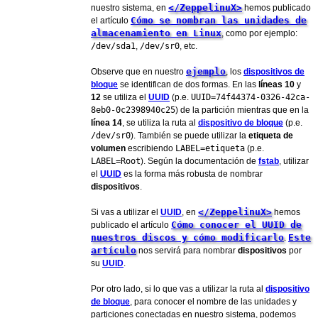
</ZeppelinuX>
nuestro sistema, en
hemos publicado
Cómo se nombran las unidades de
el artículo
almacenamiento en Linux
, como por ejemplo:
/dev/sda1
,
/dev/sr0
, etc.
ejemplo
Observe que en nuestro
, los
dispositivos de
bloque
se identifican de dos formas. En las
líneas 10
y
12
se utiliza el
UUID
(p.e.
UUID=74f44374-0326-42ca-
8eb0-0c2398940c25
) de la partición mientras que en la
línea 14
, se utiliza la ruta al
dispositivo de bloque
(p.e.
/dev/sr0
). También se puede utilizar la
etiqueta de
volumen
escribiendo
LABEL=etiqueta
(p.e.
LABEL=Root
). Según la documentación de
fstab
, utilizar
el
UUID
es la forma más robusta de nombrar
dispositivos
.
</ZeppelinuX>
Si vas a utilizar el
UUID
, en
hemos
Cómo conocer el UUID de
publicado el artículo
nuestros discos y cómo modificarlo
Este
.
artículo
nos servirá para nombrar
dispositivos
por
su
UUID
.
Por otro lado, si lo que vas a utilizar la ruta al
dispositivo
de bloque
, para conocer el nombre de las unidades y
particiones conectadas en nuestro sistema, podemos