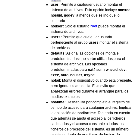
user:
Permite a cualquier usuario montar el
sistema de archivos. Esta opción incluye
noexec
,
nosuid
,
nodev
, a menos que se indique lo
contrario.
nouser:
Solo el usuario
root
puede montar el
sistema de archivos.
users:
Permite que cualquier usuario
perteneciente al grupo
users
montar el sistema
de archivos.
defaults:
Asigna las opciones de montaje
predeterminadas que serán utilizadas para el
sistema de archivos. Las opciones
predeterminadas para
ext4
son:
rw
,
suid
,
dev
,
exec
,
auto
,
nouser
,
async
.
nofail:
Monta el dispositivo cuando está presente,
pero ignora su ausencia. Esto evita que
aparezcan errores durante el arranque para los
medios extraíbles.
noatime:
Deshabilita por completo el registro de
tiempo de acceso para cualquier archivo. Implica
la aplicación de
nodiratime
. Teniendo en cuenta
que además se anota el acceso a los ficheros
cacheados y el acceso constante a todos los
ficheros de procesos del sistema, es un número
muy importante de escrituras de fechas de