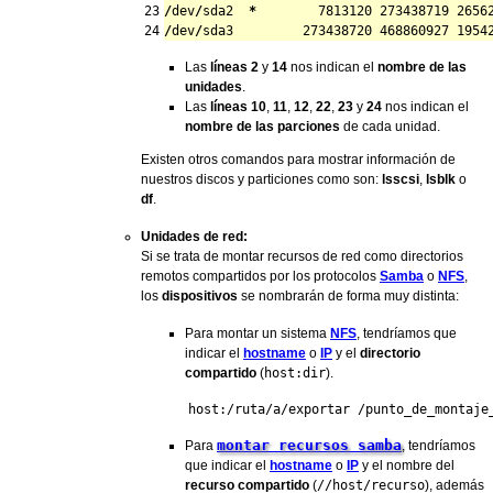
23

/
dev
/
sda2  
*
7813120
273438719
2656
/
dev
/
sda3         
273438720
468860927
1954
Las
líneas 2
y
14
nos indican el
nombre de las
unidades
.
Las
líneas 10
,
11
,
12
,
22
,
23
y
24
nos indican el
nombre de las parciones
de cada unidad.
Existen otros comandos para mostrar información de
nuestros discos y particiones como son:
lsscsi
,
lsblk
o
df
.
Unidades de red:
Si se trata de montar recursos de red como directorios
remotos compartidos por los protocolos
Samba
o
NFS
,
los
dispositivos
se nombrarán de forma muy distinta:
Para montar un sistema
NFS
, tendríamos que
indicar el
hostname
o
IP
y el
directorio
compartido
(
host:dir
).
host:/ruta/a/exportar /punto_de_montaje
montar recursos samba
Para
, tendríamos
que indicar el
hostname
o
IP
y el nombre del
recurso compartido
(
//host/recurso
), además