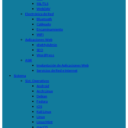
SSL/TLS
WebDAV
Electrónica de Red
Bluetooth
Cableado
Encaminamiento
WiFi
Aplicaciones Web
phpMyAdmin
SEO
WordPress
ASIR
Implantación de Aplicaciones Web
Servicios de Red e Internet
Sistema
Sist. Operativos
Android
Arch Linux
Debian
Fedora
iOS
Kali Linux
Linux
Linux Mint
macOS