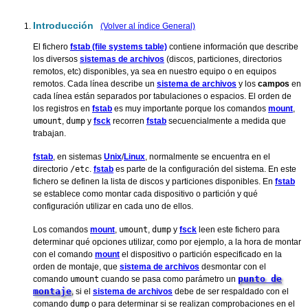
Introducción
(Volver al índice General)
El fichero
fstab (file systems table)
contiene información que describe
los diversos
sistemas de archivos
(discos, particiones, directorios
remotos, etc) disponibles, ya sea en nuestro equipo o en equipos
remotos. Cada línea describe un
sistema de archivos
y los
campos
en
cada línea están separados por tabulaciones o espacios. El orden de
los registros en
fstab
es muy importante porque los comandos
mount
,
umount
,
dump
y
fsck
recorren
fstab
secuencialmente a medida que
trabajan.
fstab
, en sistemas
Unix
/
Linux
, normalmente se encuentra en el
directorio
/etc
.
fstab
es parte de la configuración del sistema. En este
fichero se definen la lista de discos y particiones disponibles. En
fstab
se establece como montar cada dispositivo o partición y qué
configuración utilizar en cada uno de ellos.
Los comandos
mount
,
umount
,
dump
y
fsck
leen este fichero para
determinar qué opciones utilizar, como por ejemplo, a la hora de montar
con el comando
mount
el dispositivo o partición especificado en la
orden de montaje, que
sistema de archivos
desmontar con el
punto de
comando
umount
cuando se pasa como parámetro un
montaje
, si el
sistema de archivos
debe de ser respaldado con el
comando
dump
o para determinar si se realizan comprobaciones en el