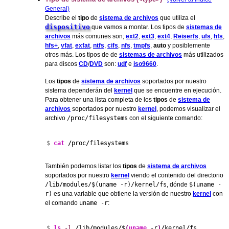
General)
Describe el
tipo
de
sistema de archivos
que utiliza el
dispositivo
que vamos a montar. Los tipos de
sistemas de
archivos
más comunes son;
ext2
,
ext3
,
ext4
,
Reiserfs
,
ufs
,
hfs
,
hfs+
,
vfat
,
exfat
,
ntfs
,
cifs
,
nfs
,
tmpfs
,
auto
y posiblemente
otros más. Los tipos de de
sistemas de archivos
más utilizados
para discos
CD
/
DVD
son:
udf
e
iso9660
.
Los
tipos
de
sistema de archivos
soportados por nuestro
sistema dependerán del
kernel
que se encuentre en ejecución.
Para obtener una lista completa de los
tipos
de
sistema de
archivos
soportados por nuestro
kernel
, podemos visualizar el
archivo
/proc/filesystems
con el siguiente comando:
$ 
cat
/
proc
/
filesystems
También podemos listar los
tipos
de
sistema de archivos
soportados por nuestro
kernel
viendo el contenido del directorio
/lib/modules/$(uname -r)/kernel/fs
, dónde
$(uname -
r)
es una variable que obtiene la versión de nuestro
kernel
con
el comando
uname -r
:
$ 
ls
-l
/
lib
/
modules
/
$
(
uname
 -r
)
/
kernel
/
fs