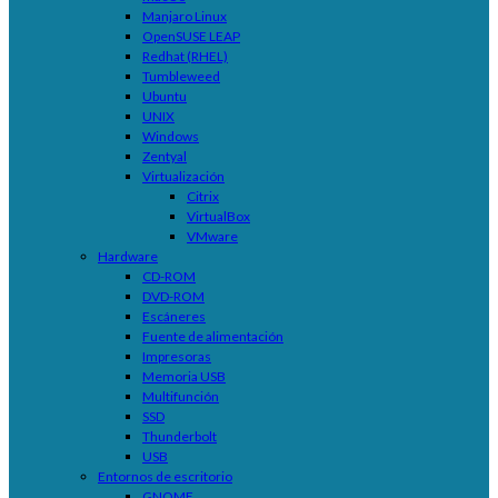
Manjaro Linux
OpenSUSE LEAP
Redhat (RHEL)
Tumbleweed
Ubuntu
UNIX
Windows
Zentyal
Virtualización
Citrix
VirtualBox
VMware
Hardware
CD-ROM
DVD-ROM
Escáneres
Fuente de alimentación
Impresoras
Memoria USB
Multifunción
SSD
Thunderbolt
USB
Entornos de escritorio
GNOME