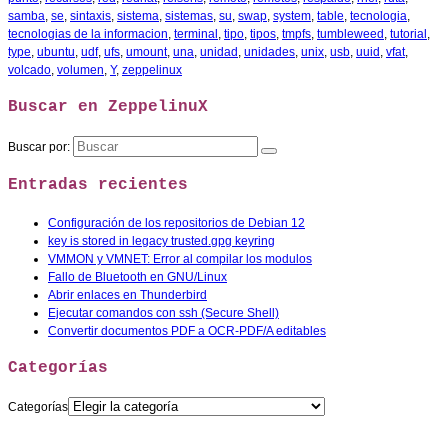
samba
,
se
,
sintaxis
,
sistema
,
sistemas
,
su
,
swap
,
system
,
table
,
tecnologia
,
tecnologias de la informacion
,
terminal
,
tipo
,
tipos
,
tmpfs
,
tumbleweed
,
tutorial
,
type
,
ubuntu
,
udf
,
ufs
,
umount
,
una
,
unidad
,
unidades
,
unix
,
usb
,
uuid
,
vfat
,
volcado
,
volumen
,
Y
,
zeppelinux
Buscar en ZeppelinuX
Buscar por:
Entradas recientes
Configuración de los repositorios de Debian 12
key is stored in legacy trusted.gpg keyring
VMMON y VMNET: Error al compilar los modulos
Fallo de Bluetooth en GNU/Linux
Abrir enlaces en Thunderbird
Ejecutar comandos con ssh (Secure Shell)
Convertir documentos PDF a OCR-PDF/A editables
Categorías
Categorías