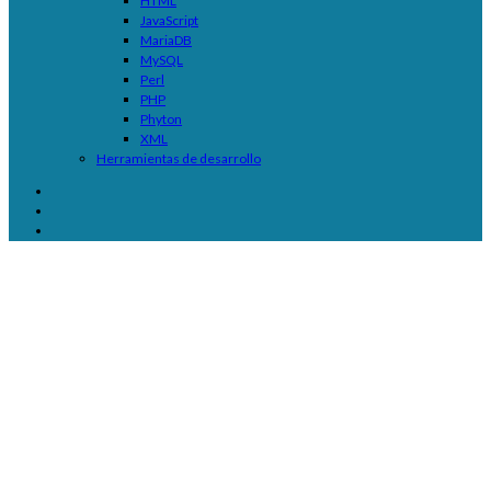
HTML
JavaScript
MariaDB
MySQL
Perl
PHP
Phyton
XML
Herramientas de desarrollo