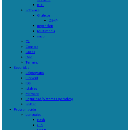
KDE
Software
Gráficos
GIMP
Impresión
Multimedia
snap
CLI
Consola
GRUB
LVM
Terminal
Seguridad
Criptografía
Firewall
IDS
iptables
Malware
Seguridad (Sistema Operativo)
Sniffer
Programación
Lenguajes
Bash
CSS