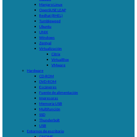
Manjaro Linux
OpenSUSE LEAP
Redhat (RHEL)
Tumbleweed
Ubuntu
UNIX
Windows
Zentyal
Virtualización
Citrix
VirtualBox
VMware
Hardware
CD-ROM
DVD-ROM
Escáneres
Fuente de alimentación
Impresoras
Memoria USB
Multifunción
SSD
Thunderbolt
USB
Entornos de escritorio
GNOME