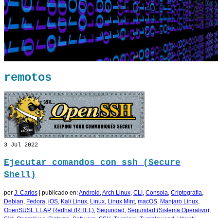
remotos
3
Jul 2022
Ejecutar comandos con ssh (Secure
Shell)
por
J. Carlos
|
publicado en:
Android
,
Arch Linux
,
CLI
,
Consola
,
Criptografía
,
Debian
,
Fedora
,
iOS
,
Kali Linux
,
Linux
,
Linux Mint
,
macOS
,
Manjaro Linux
,
OpenSUSE LEAP
,
Redhat (RHEL)
,
Seguridad
,
Seguridad (Sistema Operativo)
,