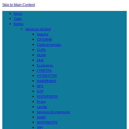
Skip to Main Content
Inicio
Todo
Redes
Servicios de Red
Apache
CIFS/SMB
Control remoto
CUPS
DLNA
DNS
Escáneres
FTP/FTPS
HTTP/HTTPS
IMAP/IMAPS
NFS
NTP
POP3/POP3S
Proxy
samba
Servicio de impresión
SGBD
SMTP/SMTPS
SSH