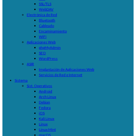
SSL/TLS
WebDAV
Electrónica de Red
Bluetooth
Cableado
Encaminamiento
WiFi
Aplicaciones Web
phpMyAdmin
SEO
WordPress
ASIR
Implantación de Aplicaciones Web
Servicios de Red e Internet
Sistema
Sist. Operativos
Android
Arch Linux
Debian
Fedora
iOS
Kali Linux
Linux
Linux Mint
macOS