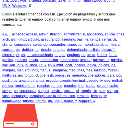
Sist. Operativos
,
Sistema
,
Software
,
SSH
,
Terminal
,
Tumbleweed
,
Ubuntu
,
UNIX
,
Windows
|
0
Cómo ejecutar comandos con ssh. Ejecución de programas y scripts que
residen tanto en el equipo local como en el equipo remoto al que nos
conectamos.
&&
,
||
,
acceder
,
acceso
,
administracion
,
administrar
,
al
,
aplicacion
,
aplicaciones
,
arch
,
arch linux
,
articulo
,
asegurando
,
asegurar
,
bash -s
,
centos
,
cerrar
,
cli
,
cliente
,
comamdos
,
comando
,
comandos
,
como
,
con
,
condicional
,
configurar
,
consola
,
de
,
debian
,
del
,
desde
,
detenga
,
determinado
,
distinto
,
ejecución
,
ejecutar
,
el
,
en
,
encadenamiento
,
equipo
,
equipos
,
es
,
evitar
,
fedora
,
forma
,
grafica
,
graficas
,
howto
,
información
,
informaticos
,
instalar
,
interactuar
,
interfaz
,
kali
,
kali linux
,
la
,
linea
,
linux
,
linux mint
,
local
,
locales
,
logico
,
logicos
,
los
,
manjaro
,
manjaro linux
,
manual
,
maquina
,
maquinas
,
mas
,
metodo
,
mismo
,
multiples
,
no
,
nohup
,
O
,
openssh
,
opensuse
,
operador
,
operadores
,
para
,
por
,
post
,
programa
,
programas
,
pseudo
,
pseudo-terminal
,
pseudo-tty
,
que
,
redhat
,
remota
,
remotamente
,
remotas
,
remoto
,
remotos
,
rhel
,
salida
,
screen
,
script
,
scripts
,
se
,
secuencial
,
segura
,
servicio
,
sesion
,
si
,
simple
,
sin
,
sled
,
ssh
,
su
,
suse
,
tecnologia
,
tecnologias de la informacion
,
terminal
,
tiempo
,
tty
,
tumbleweed
,
tutorial
,
ubuntu
,
un
,
una
,
usuario
,
Y
,
zeppelinux