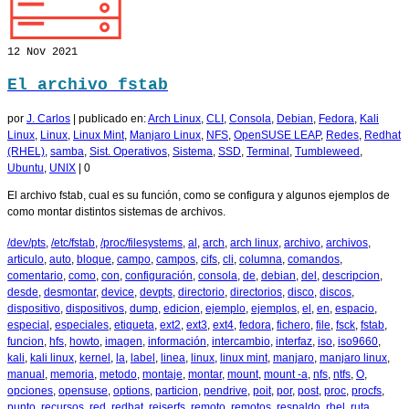
12
Nov 2021
El archivo fstab
por
J. Carlos
|
publicado en:
Arch Linux
,
CLI
,
Consola
,
Debian
,
Fedora
,
Kali
Linux
,
Linux
,
Linux Mint
,
Manjaro Linux
,
NFS
,
OpenSUSE LEAP
,
Redes
,
Redhat
(RHEL)
,
samba
,
Sist. Operativos
,
Sistema
,
SSD
,
Terminal
,
Tumbleweed
,
Ubuntu
,
UNIX
|
0
El archivo fstab, cual es su función, como se configura y algunos ejemplos de
como montar distintos sistemas de archivos.
/dev/pts
,
/etc/fstab
,
/proc/filesystems
,
al
,
arch
,
arch linux
,
archivo
,
archivos
,
articulo
,
auto
,
bloque
,
campo
,
campos
,
cifs
,
cli
,
columna
,
comandos
,
comentario
,
como
,
con
,
configuración
,
consola
,
de
,
debian
,
del
,
descripcion
,
desde
,
desmontar
,
device
,
devpts
,
directorio
,
directorios
,
disco
,
discos
,
dispositivo
,
dispositivos
,
dump
,
edicion
,
ejemplo
,
ejemplos
,
el
,
en
,
espacio
,
especial
,
especiales
,
etiqueta
,
ext2
,
ext3
,
ext4
,
fedora
,
fichero
,
file
,
fsck
,
fstab
,
funcion
,
hfs
,
howto
,
imagen
,
información
,
intercambio
,
interfaz
,
iso
,
iso9660
,
kali
,
kali linux
,
kernel
,
la
,
label
,
linea
,
linux
,
linux mint
,
manjaro
,
manjaro linux
,
manual
,
memoria
,
metodo
,
montaje
,
montar
,
mount
,
mount -a
,
nfs
,
ntfs
,
O
,
opciones
,
opensuse
,
options
,
particion
,
pendrive
,
poit
,
por
,
post
,
proc
,
procfs
,
punto
,
recursos
,
red
,
redhat
,
reiserfs
,
remoto
,
remotos
,
respaldo
,
rhel
,
ruta
,