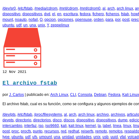
/dev/sr0
,
/etc/fstab
,
/media/cdrom
,
/mnt/cdrom
,
/mnt/cdrom0
,
al
,
arch
,
arch linux
,
ar
dispositivo
,
dispositivos
,
dvd
,
el
,
en
,
escritura
,
fedora
,
fichero
,
ficheros
,
fstab
,
how
mount
,
noauto
,
nofail
,
O
,
opcion
,
opciones
,
opensuse
,
orden
,
para
,
por
,
post
,
prec
ubuntu
,
udf
,
un
,
una
,
unix
,
Y
,
zeppelinux
12
Nov 2021
El archivo fstab
por
J. Carlos
|
publicado en:
Arch Linux
,
CLI
,
Consola
,
Debian
,
Fedora
,
Kali Linux
El archivo fstab, cual es su función, como se configura y algunos ejemplos de co
/dev/pts
,
/etc/fstab
,
/proc/filesystems
,
al
,
arch
,
arch linux
,
archivo
,
archivos
,
articul
devpts
,
directorio
,
directorios
,
disco
,
discos
,
dispositivo
,
dispositivos
,
dump
,
edici
intercambio
,
interfaz
,
iso
,
iso9660
,
kali
,
kali linux
,
kernel
,
la
,
label
,
linea
,
linux
,
lin
post
,
proc
,
procfs
,
punto
,
recursos
,
red
,
redhat
,
reiserfs
,
remoto
,
remotos
,
respald
type
,
ubuntu
,
udf
,
ufs
,
umount
,
una
,
unidad
,
unidades
,
unix
,
usb
,
uuid
,
vfat
,
volcad