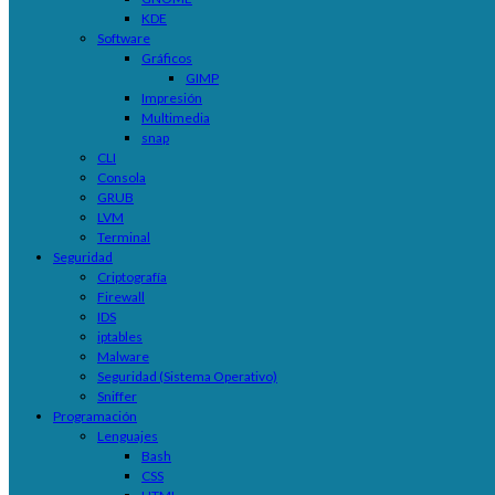
KDE
Software
Gráficos
GIMP
Impresión
Multimedia
snap
CLI
Consola
GRUB
LVM
Terminal
Seguridad
Criptografía
Firewall
IDS
iptables
Malware
Seguridad (Sistema Operativo)
Sniffer
Programación
Lenguajes
Bash
CSS