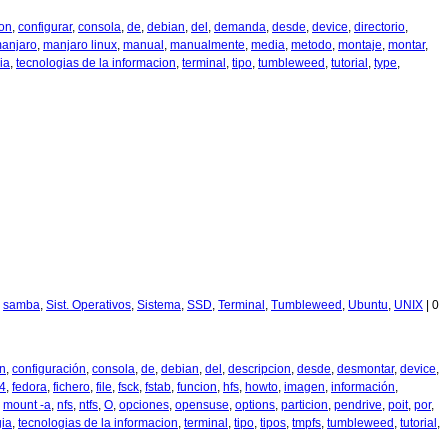
on
,
configurar
,
consola
,
de
,
debian
,
del
,
demanda
,
desde
,
device
,
directorio
,
anjaro
,
manjaro linux
,
manual
,
manualmente
,
media
,
metodo
,
montaje
,
montar
,
ia
,
tecnologias de la informacion
,
terminal
,
tipo
,
tumbleweed
,
tutorial
,
type
,
,
samba
,
Sist. Operativos
,
Sistema
,
SSD
,
Terminal
,
Tumbleweed
,
Ubuntu
,
UNIX
|
0
n
,
configuración
,
consola
,
de
,
debian
,
del
,
descripcion
,
desde
,
desmontar
,
device
,
t4
,
fedora
,
fichero
,
file
,
fsck
,
fstab
,
funcion
,
hfs
,
howto
,
imagen
,
información
,
,
mount -a
,
nfs
,
ntfs
,
O
,
opciones
,
opensuse
,
options
,
particion
,
pendrive
,
poit
,
por
,
gia
,
tecnologias de la informacion
,
terminal
,
tipo
,
tipos
,
tmpfs
,
tumbleweed
,
tutorial
,