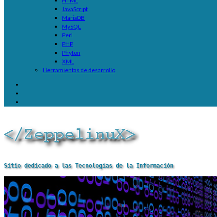
HTML
JavaScript
MariaDB
MySQL
Perl
PHP
Phyton
XML
Herramientas de desarrollo
Sitio dedicado a las Tecnologías de la Información