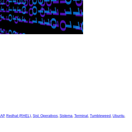
EAP
,
Redhat (RHEL)
,
Sist. Operativos
,
Sistema
,
Terminal
,
Tumbleweed
,
Ubuntu
,