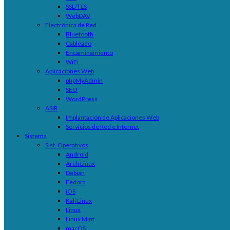
SSL/TLS
WebDAV
Electrónica de Red
Bluetooth
Cableado
Encaminamiento
WiFi
Aplicaciones Web
phpMyAdmin
SEO
WordPress
ASIR
Implantación de Aplicaciones Web
Servicios de Red e Internet
Sistema
Sist. Operativos
Android
Arch Linux
Debian
Fedora
iOS
Kali Linux
Linux
Linux Mint
macOS