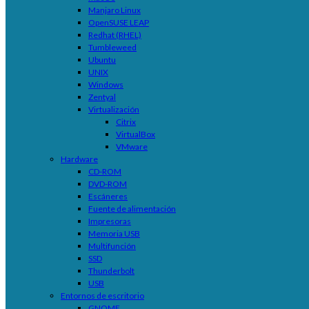
Manjaro Linux
OpenSUSE LEAP
Redhat (RHEL)
Tumbleweed
Ubuntu
UNIX
Windows
Zentyal
Virtualización
Citrix
VirtualBox
VMware
Hardware
CD-ROM
DVD-ROM
Escáneres
Fuente de alimentación
Impresoras
Memoria USB
Multifunción
SSD
Thunderbolt
USB
Entornos de escritorio
GNOME