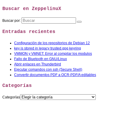
Buscar en ZeppelinuX
Buscar por:
Entradas recientes
Configuración de los repositorios de Debian 12
key is stored in legacy trusted.gpg keyring
VMMON y VMNET: Error al compilar los modulos
Fallo de Bluetooth en GNU/Linux
Abrir enlaces en Thunderbird
Ejecutar comandos con ssh (Secure Shell)
Convertir documentos PDF a OCR-PDF/A editables
Categorías
Categorías