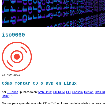
iso9660
14
Nov 2021
Cómo montar CD o DVD en Linux
por
J. Carlos
|
publicado en:
Arch Linux
,
CD-ROM
,
CLI
,
Consola
,
Debian
,
DVD-R
UNIX
|
0
Manual para aprender a montar CD o DVD en Linux desde la interfaz de línea de c