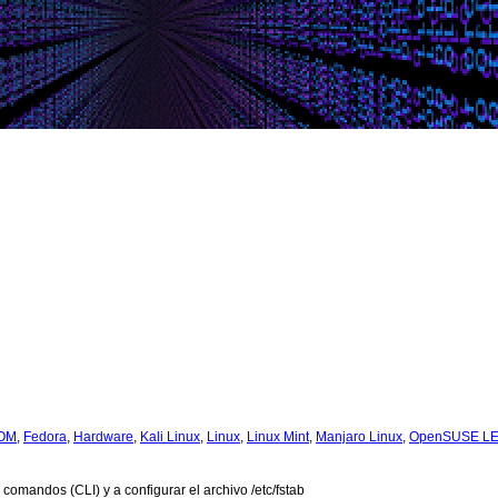
OM
,
Fedora
,
Hardware
,
Kali Linux
,
Linux
,
Linux Mint
,
Manjaro Linux
,
OpenSUSE L
omandos (CLI) y a configurar el archivo /etc/fstab