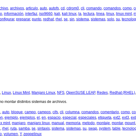
chivo
,
archivos
,
articulo
,
auto
,
autofs
,
cd
,
cdrom0
,
cli
,
comando
,
comandos
,
como
,
c
to
,
información
,
interfaz
,
iso9660
,
kali
,
kali linux
,
la
,
lectura
,
linea
,
linux
,
linux mint
,
m
onfigurar
,
preparar
,
punto
,
redhat
,
rhel
,
se
,
sin
,
sistema
,
sistemas
,
solo
,
su
,
tecnolog
,
Linux
,
Linux Mint
,
Manjaro Linux
,
NFS
,
OpenSUSE LEAP
,
Redes
,
Redhat (RHEL)
mo montar distintos sistemas de archivos.
o
,
auto
,
bloque
,
campo
,
campos
,
cifs
,
cli
,
columna
,
comandos
,
comentario
,
como
,
co
on
,
ejemplo
,
ejemplos
,
el
,
en
,
espacio
,
especial
,
especiales
,
etiqueta
,
ext2
,
ext3
,
ex
ux mint
,
manjaro
,
manjaro linux
,
manual
,
memoria
,
metodo
,
montaje
,
montar
,
mount
o
,
rhel
,
ruta
,
samba
,
se
,
sintaxis
,
sistema
,
sistemas
,
su
,
swap
,
system
,
table
,
tecnolo
o
,
volumen
,
Y
,
zeppelinux