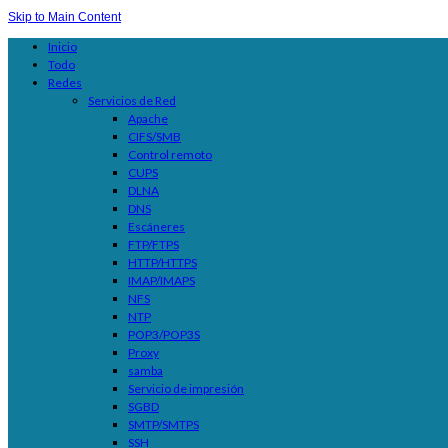
Skip to Main Content
Inicio
Todo
Redes
Servicios de Red
Apache
CIFS/SMB
Control remoto
CUPS
DLNA
DNS
Escáneres
FTP/FTPS
HTTP/HTTPS
IMAP/IMAPS
NFS
NTP
POP3/POP3S
Proxy
samba
Servicio de impresión
SGBD
SMTP/SMTPS
SSH